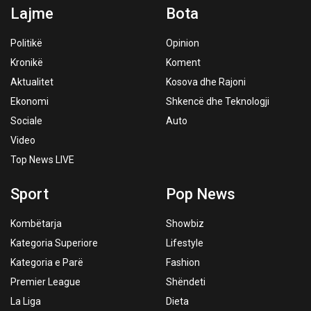
Lajme
Bota
Politikë
Opinion
Kronikë
Koment
Aktualitet
Kosova dhe Rajoni
Ekonomi
Shkencë dhe Teknologji
Sociale
Auto
Video
Top News LIVE
Sport
Pop News
Kombëtarja
Showbiz
Kategoria Superiore
Lifestyle
Kategoria e Parë
Fashion
Premier League
Shëndeti
La Liga
Dieta