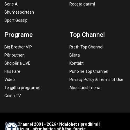
Serie A
Receta gatimi
Shumësportësh
Sport Gossip
Programe
Top Channel
Big Brother VIP
Rreth Top Channel
Për’puthen
Bileta
Shqipëria LIVE
Kontakt
Fiks Fare
Puno në Top Channel
Video
Privacy Policy & Terms of Use
Të gjitha programet
Aksesueshmëria
Guida TV
© Top Channel 2001 - 2026 • Ndalohet riprodhimi i
paautorizuar i përmbajtjes së kësaj faqeje.