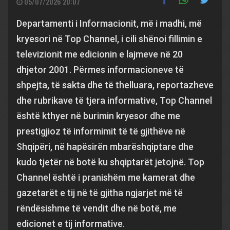
05/07/2026 20:07
Departamenti i Informacionit, më i madhi, më
kryesori në Top Channel, i cili shënoi fillimin e
televizionit me edicionin e lajmeve në 20
dhjetor 2001. Përmes informacioneve të
shpejta, të sakta dhe të thelluara, reportazheve
dhe rubrikave të tjera informative, Top Channel
është kthyer në burimin kryesor dhe me
prestigjioz të informimit të të gjithëve në
Shqipëri, në hapësirën mbarëshqiptare dhe
kudo tjetër në botë ku shqiptarët jetojnë. Top
Channel është i pranishëm me kamerat dhe
gazetarët e tij në të gjitha ngjarjet më të
rëndësishme të vendit dhe në botë, me
edicionet e tij informative.