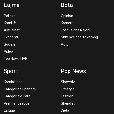
Lajme
Bota
Politikë
Opinion
Kronikë
Koment
Aktualitet
Kosova dhe Rajoni
Ekonomi
Shkencë dhe Teknologji
Sociale
Auto
Video
Top News LIVE
Sport
Pop News
Kombëtarja
Showbiz
Kategoria Superiore
Lifestyle
Kategoria e Parë
Fashion
Premier League
Shëndeti
La Liga
Dieta