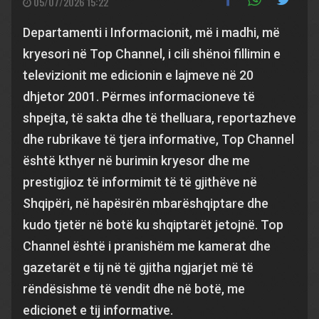
05/07/2026 15:22
Departamenti i Informacionit, më i madhi, më
kryesori në Top Channel, i cili shënoi fillimin e
televizionit me edicionin e lajmeve në 20
dhjetor 2001. Përmes informacioneve të
shpejta, të sakta dhe të thelluara, reportazheve
dhe rubrikave të tjera informative, Top Channel
është kthyer në burimin kryesor dhe me
prestigjioz të informimit të të gjithëve në
Shqipëri, në hapësirën mbarëshqiptare dhe
kudo tjetër në botë ku shqiptarët jetojnë. Top
Channel është i pranishëm me kamerat dhe
gazetarët e tij në të gjitha ngjarjet më të
rëndësishme të vendit dhe në botë, me
edicionet e tij informative.