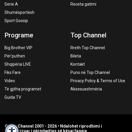
Serie A
Receta gatimi
Shumësportësh
Sport Gossip
Programe
Top Channel
Big Brother VIP
Rreth Top Channel
Për’puthen
Bileta
Shqipëria LIVE
Kontakt
Fiks Fare
Puno në Top Channel
Video
Privacy Policy & Terms of Use
Të gjitha programet
Aksesueshmëria
Guida TV
© Top Channel 2001 - 2026 • Ndalohet riprodhimi i
paautorizuar i përmbajtjes së kësaj faqeje.