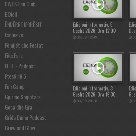
DWTS Fan Club
E Diell
ËNDËRRTJERRËSIT
Edicioni Informativ, 5
Edic
Gusht 2026, Ora 12:00
Gus
Exclusive
05/08 12:49
05
Fëmijët dhe Festat
Fiks Fare
FLET - Podcast
Ftesë në 5
Fun Camp
Edicioni Informativ, 3
Edic
Gusht 2026, Ora 19:30
Gus
Gjurmë Shqiptare
03/08 20:10
03
Goca dhe Gra
Grida Duma Podcast
Grow and Glow