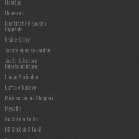
Habitus
Hipokrati
Identitet në Epokën
Digjitale
Inside Story
Jashtë vijës së verdhë
Javët Kulturore
Ndërkombëtare
Lindje Perëndim
Lufta e Nuseve
Mirë se vini në Shqipëri
Mysafiri
Në Shtëpi Te Re
Në Shtëpinë Tonë