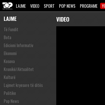
LAJME
VIDEO
SPORT
POP NEWS
PROGRAME
Y
LAJME
VIDEO
Të Fundit
Bota
Edicioni Informativ
Ekonomi
Kosova
Kronikë/Aktualitet
Kulturë
Lajmet kryesore të ditës
Politike
Pop News