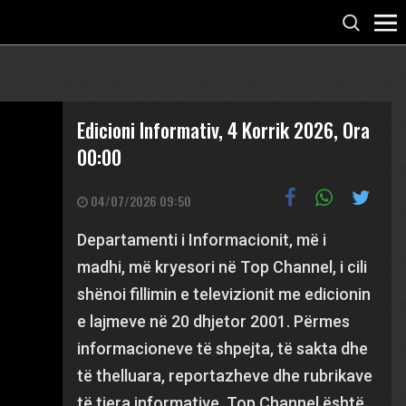
Edicioni Informativ, 4 Korrik 2026, Ora
00:00
04/07/2026 09:50
Departamenti i Informacionit, më i
madhi, më kryesori në Top Channel, i cili
shënoi fillimin e televizionit me edicionin
e lajmeve në 20 dhjetor 2001. Përmes
informacioneve të shpejta, të sakta dhe
të thelluara, reportazheve dhe rubrikave
të tjera informative, Top Channel është