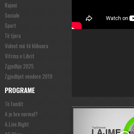
Rajoni
Sociale
Sport
Të tjera
Videot më të klikuara
Vitrina e Librit
Zgjedhje 2025
Zgjedhjet vendore 2019
PROGRAME
Të Fundit
A je bre normal?
A.Live.Night