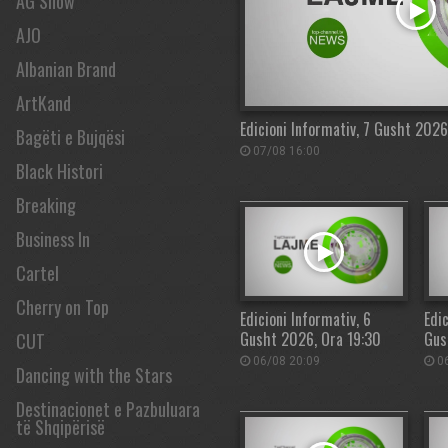
AG Show
AJO
Albanian Brand
ArtKand
Edicioni Informativ, 7 Gusht 2026
Bagëti e Bujqësi
07/08 16:00
Black Histori
Breaking
Business In
Cartel
Cherry on Top
Edicioni Informativ, 6
Edic
Gusht 2026, Ora 19:30
Gus
CUT
06/08 20:09
06
Dancing with the Stars
Destinacionet e Pazbuluara
të Shqipërisë