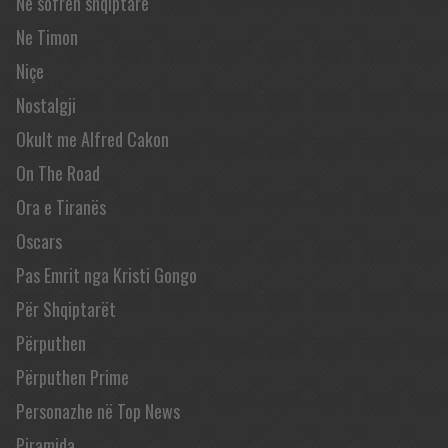
Në sofrën shqiptare
Ne Timon
Niçe
Nostalgji
Okult me Alfred Cakon
On The Road
Ora e Tiranës
Oscars
Pas Emrit nga Kristi Gongo
Për Shqiptarët
Përputhen
Përputhen Prime
Personazhe në Top News
Piramida