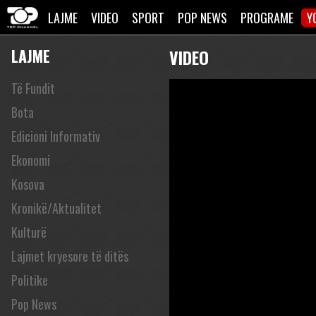
LAJME
VIDEO
SPORT
POP NEWS
PROGRAME
Y
LAJME
VIDEO
Të Fundit
Bota
Edicioni Informativ
Ekonomi
Kosova
Kronikë/Aktualitet
Kulturë
Lajmet kryesore të ditës
Politike
Pop News