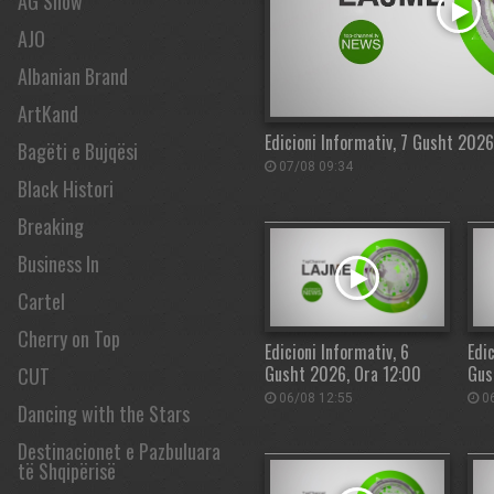
AG Show
AJO
Albanian Brand
ArtKand
Edicioni Informativ, 7 Gusht 202
Bagëti e Bujqësi
07/08 09:34
Black Histori
Breaking
Business In
Cartel
Cherry on Top
Edicioni Informativ, 6
Edic
Gusht 2026, Ora 12:00
Gus
CUT
06/08 12:55
06
Dancing with the Stars
Destinacionet e Pazbuluara
të Shqipërisë