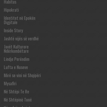
Habitus
Hipokrati
Identitet në Epokën
Digjitale
Inside Story
Jashtë vijës së verdhë
Javët Kulturore
Ndërkombëtare
Lindje Perëndim
Lufta e Nuseve
Mirë se vini në Shqipëri
Mysafiri
Në Shtëpi Te Re
Në Shtëpinë Tonë