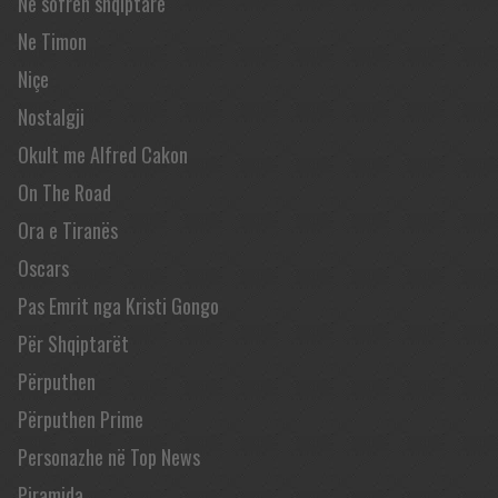
Në sofrën shqiptare
Ne Timon
Niçe
Nostalgji
Okult me Alfred Cakon
On The Road
Ora e Tiranës
Oscars
Pas Emrit nga Kristi Gongo
Për Shqiptarët
Përputhen
Përputhen Prime
Personazhe në Top News
Piramida