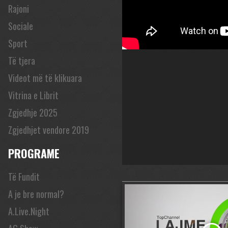
Rajoni
Sociale
Sport
Të tjera
Videot më të klikuara
Vitrina e Librit
Zgjedhje 2025
Zgjedhjet vendore 2019
PROGRAME
Të Fundit
A je bre normal?
A.Live.Night