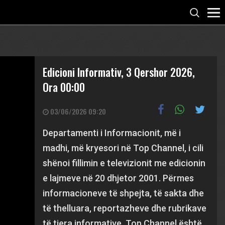
Edicioni Informativ, 3 Qershor 2026,
Ora 00:00
03/06/2026 09:20
Departamenti i Informacionit, më i
madhi, më kryesori në Top Channel, i cili
shënoi fillimin e televizionit me edicionin
e lajmeve në 20 dhjetor 2001. Përmes
informacioneve të shpejta, të sakta dhe
të thelluara, reportazheve dhe rubrikave
të tjera informative, Top Channel është