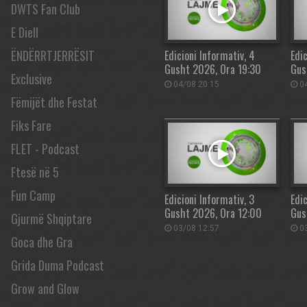
DWTS Fan Club
E Diell
ËNDËRRTJERRËSIT
Edicioni Informativ, 4
Edic
Gusht 2026, Ora 19:30
Gus
Exclusive
04/08 20:15
04
Fëmijët dhe Festat
Fiks Fare
FLET - Podcast
Ftesë në 5
Fun Camp
Edicioni Informativ, 3
Edic
Gusht 2026, Ora 12:00
Gus
Gjurmë Shqiptare
03/08 12:57
03
Goca dhe Gra
Grida Duma Podcast
Grow and Glow