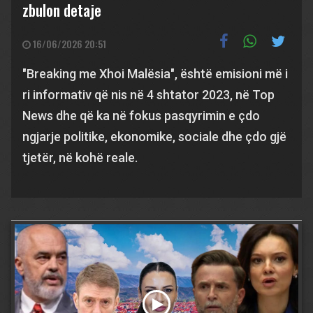
zbulon detaje
16/06/2026 20:51
"Breaking me Xhoi Malësia", është emisioni më i
ri informativ që nis në 4 shtator 2023, në Top
News dhe që ka në fokus pasqyrimin e çdo
ngjarje politike, ekonomike, sociale dhe çdo gjë
tjetër, në kohë reale.