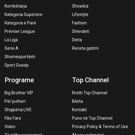
Kombëtarja
Showbiz
Kategoria Superiore
Lifestyle
Kategoria e Parë
Fashion
Premier League
Shëndeti
La Liga
Dieta
Serie A
Receta gatimi
Shumësportësh
Sport Gossip
Programe
Top Channel
Big Brother VIP
Rreth Top Channel
Për’puthen
Bileta
Shqipëria LIVE
Kontakt
Fiks Fare
Puno në Top Channel
Video
Privacy Policy & Terms of Use
Të gjitha programet
Aksesueshmëria