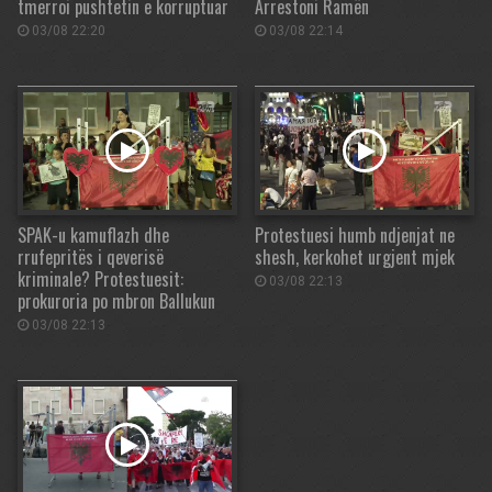
tmerroi pushtetin e korruptuar
Arrestoni Ramën
03/08 22:20
03/08 22:14
SPAK-u kamuflazh dhe
Protestuesi humb ndjenjat ne
rrufepritës i qeverisë
shesh, kerkohet urgjent mjek
kriminale? Protestuesit:
03/08 22:13
prokuroria po mbron Ballukun
03/08 22:13