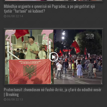
Mbledhje urgjente e qeverisë në Pogradec, a po përgatitet një
tjetër “furtunë” në kabinet?
06/08 22:14
Protestuesit zhvendosen në Fushë-Arrëz, ja çfarë do ndodhë nesër
| Breaking
06/08 22:13