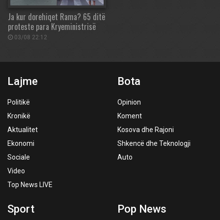
Ja kur dorehiqet Rama? 65 ditë
proteste para Kryeministrisë
03/08 22:12
Lajme
Bota
Politikë
Opinion
Kronikë
Koment
Aktualitet
Kosova dhe Rajoni
Ekonomi
Shkencë dhe Teknologji
Sociale
Auto
Video
Top News LIVE
Sport
Pop News