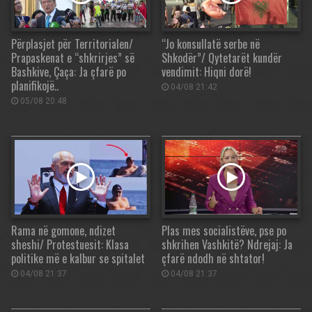
Përplasjet për Territorialen/
“Jo konsullatë serbe në
Prapaskenat e “shkrirjes” së
Shkodër”/ Qytetarët kundër
Bashkive, Çaça: Ja çfarë po
vendimit: Hiqni dorë!
planifikojë..
04/08 21:42
05/08 20:48
Rama në gomone, ndizet
Plas mes socialistëve, pse po
sheshi/ Protestuesit: Klasa
shkrihen Vashkitë? Ndrejaj: Ja
politike më e kalbur se spitalet
çfarë ndodh në shtator!
04/08 21:37
04/08 21:37