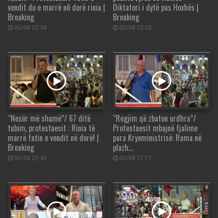
vendit do e marrë nê dorë rinia |
Diktatori i dytë pas Hoxhës |
Breaking
Breaking
05/08 22:38
05/08 22:00
“Nesër më shumë”/ 67 ditë
“Regjim që zbaton urdhra”/
tubim, protestuesit : Rinia të
Protestuesit mbajnë fjalime
marrë fatin e vendit në dorë! |
para Kryeministrisë: Rama në
Breaking
plazh…
05/08 21:42
05/08 21:17