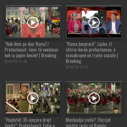
“Nuk ikim pa ikur Rama”/
“Rama besprerë”, Laska: U
Protestuesit: Jemi të vendosur,
shtrin dorën protestuesve, e
nuk ia japim besën! | Breaking
masakrojnë në rrjete sociale |
Breaking
06/08 21:40
06/08 20:53
“Hajdutët 35-vjeçare drejt
Mosbindje civile? Thirrjet
fundit”: Protestuesit: Fatin e
poshtë zyrës së Ramës: