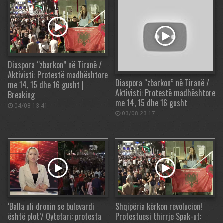
Diaspora “zbarkon” në Tiranë /
Aktivisti: Protestë madhështore
Diaspora “zbarkon” në Tiranë /
me 14, 15 dhe 16 gusht |
Aktivisti: Protestë madhështore
Breaking
me 14, 15 dhe 16 gusht
04/08 13:41
03/08 23:17
‘Balla uli dronin se bulevardi
Shqipëria kërkon revolucion!
është plot’/ Qytetari: protesta
Protestuesi thirrje Spak-ut: