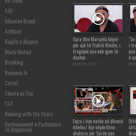
AG Show
AJO
Albanian Brand
ArtKand
Sara dhe Marsjela bëjnë
“Je 
Bagëti e Bujqësi
për ujë të ftohtë Rindin, i
i t
tregojnë pse nuk gjen të
pse
Black Histori
dashur
e q
Breaking
26/06 10:55
25
Business In
Cartel
Cherry on Top
CUT
Dancing with the Stars
Fejza i hyn natën në dhomë
Ditë
Destinacionet e Pazbuluara
Adelës/ Ajo shpërthim
sht
të Shqipërisë
xhelozie për Sarën pas
Arn