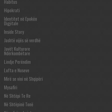
Habitus
Hipokrati
Identitet në Epokën
Digjitale
Inside Story
Jashtë vijës së verdhë
Javët Kulturore
Ndërkombëtare
Lindje Perëndim
Lufta e Nuseve
Mirë se vini në Shqipëri
Mysafiri
Në Shtëpi Te Re
Në Shtëpinë Tonë