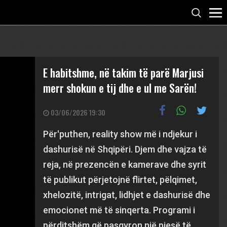
E habitshme, në takim të parë Marjusi
merr shokun e tij dhe e ul me Sarën!
03/06/2026 19:30
Për'puthen, reality show më i ndjekur i
dashurisë në Shqipëri. Djem dhe vajza të
reja, në prezencën e kamerave dhe syrit
të publikut përjetojnë flirtet, pëlqimet,
xhelozitë, intrigat, lidhjet e dashurisë dhe
emocionet më të sinqerta. Programi i
përditshëm që pasqyron një pjesë të