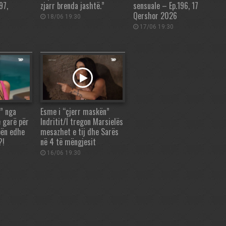
97,
zjarr brenda jashtë.”
sensuale – Ep.196, 17
Qershor 2026
18/06 19:30
17/06 19:30
” nga
Esme i “çjerr maskën”
ë garë për
Indritit/I tregon Marsielës
bën edhe
mesazhet e tij dhe Sarës
?!
në 4 të mëngjesit
16/06 19:30