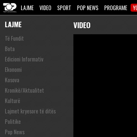
LAJME
VIDEO
SPORT
POP NEWS
PROGRAME
Y
LAJME
VIDEO
Të Fundit
Bota
Edicioni Informativ
Ekonomi
Kosova
Kronikë/Aktualitet
Kulturë
Lajmet kryesore të ditës
Politike
Pop News