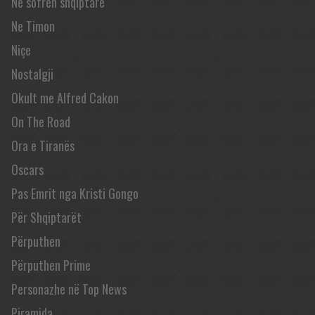
Në sofrën shqiptare
Ne Timon
Niçe
Nostalgji
Okult me Alfred Cakon
On The Road
Ora e Tiranës
Oscars
Pas Emrit nga Kristi Gongo
Për Shqiptarët
Përputhen
Përputhen Prime
Personazhe në Top News
Piramida