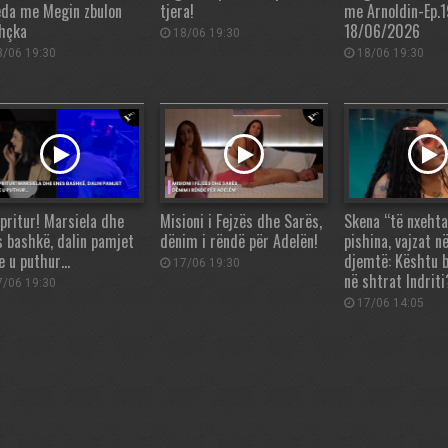
eda me Megin zbulon
tjera!
me Arnoldin-Ep.1
thçka
18/06/2026
18/06 19:30
/06 19:30
18/06 19:30
apritur! Marsiela dhe
Misioni i Fejzës dhe Sarës,
Skena “të nxehta
s bashkë, dalin pamjet
dënim i rëndë për Adelën!
pishina, vajzat n
e u puthur…
djemtë: Kështu 
17/06 19:30
në shtrat Indriti
/06 19:30
17/06 14:05