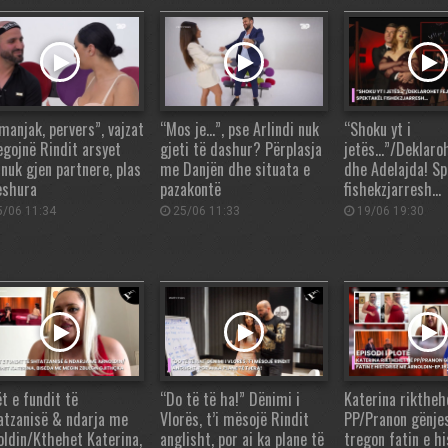
manjak, pervers”, vajzat
“Mos je…”, pse Arlindi nuk
“Shoku yt i
regojnë Rindit arsyet
gjeti të dashur? Përplasja
jetës…”/Deklaroh
 nuk gjen partnere, plas
me Danjën dhe situata e
dhe Adelajda! Sp
eshura
pazakontë
fishekzjarresh…
/06 11:34
25/06 11:33
19/06 19:30
t e fundit të
“Do të të ha!” Dënimi i
Katerina riktheh
atzanisë & ndarja me
Vlorës, t’i mësojë Rindit
PP/Pranon gënje
oldin/Kthehet Katerina,
anglisht, por ai ka plane të
tregon fatin e hi