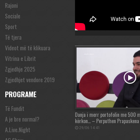
Rajoni
Sociale
Sport
Të tjera
Videot më të klikuara
Vitrina e Librit
Zgjedhje 2025
Zgjedhjet vendore 2019
PROGRAME
Të Fundit
Danja i merr portofolin me 500 mij
A je bre normal?
kërkon… – Perputhen Prapaskena
A.Live.Night
29/06 14:41