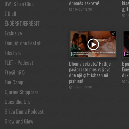
dhomës sekrete!
bis
DWTS Fan Club
gji
19/06 18:30
E Diell
18
ËNDËRRTJERRËSIT
Exclusive
Fëmijët dhe Festat
Fiks Fare
FLET - Podcast
Dhoma sekrete/ Puthje
E p
pasionante mes vajzave
Ene
Ftesë në 5
dhe një çift ishash në
duk
pishinë!
Fun Camp
17
17/06 19:30
Gjurmë Shqiptare
Goca dhe Gra
Grida Duma Podcast
Grow and Glow