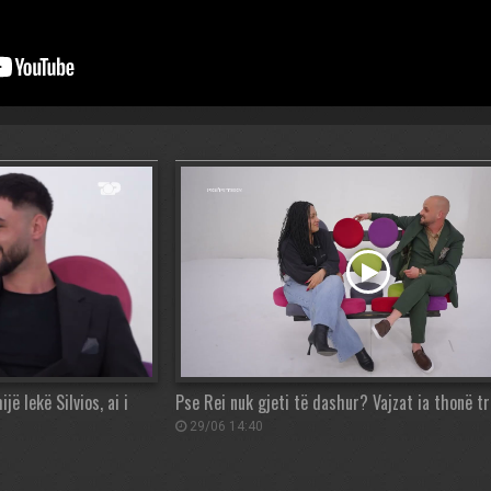
ë lekë Silvios, ai i
Pse Rei nuk gjeti të dashur? Vajzat ia thonë tr
29/06 14:40