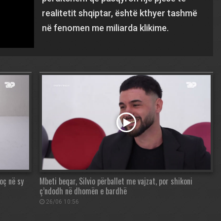
realitetit shqiptar, është kthyer tashmë
në fenomen me miliarda klikime.
oç në sy
Mbeti beqar, Silvio përballet me vajzat, por shikoni
ç’ndodh në dhomën e bardhë
26/06 10:56