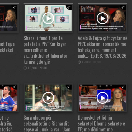
Shansi i fundit për të
Adela & Fejza çift zyrtar në
et Fejza
pafatët e PP/“Kur kryen
PP/Deklarimi romantik me
ektakël
marrëdhënie
fishekzjarre, moment
si…”,rikthehet laboratori
unik…- Ep.198, 19/06/2026
ku nisi çdo gjë
19/06 18:38
19/06 19:30
et në
Sara aludon për
Demaskohet lidhja
shtrën,
seksualitetin e Richardit
sekrete! Dhoma sekrete e
storisë
sepse ai… nuk ia var: “Jam
PP, me dënimet më