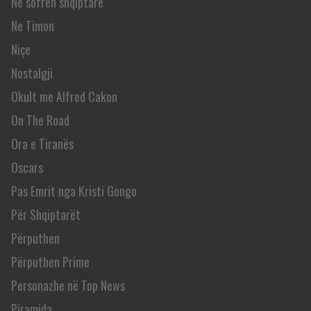
Në sofrën shqiptare
Ne Timon
Niçe
Nostalgji
Okult me Alfred Cakon
On The Road
Ora e Tiranës
Oscars
Pas Emrit nga Kristi Gongo
Për Shqiptarët
Përputhen
Përputhen Prime
Personazhe në Top News
Piramida