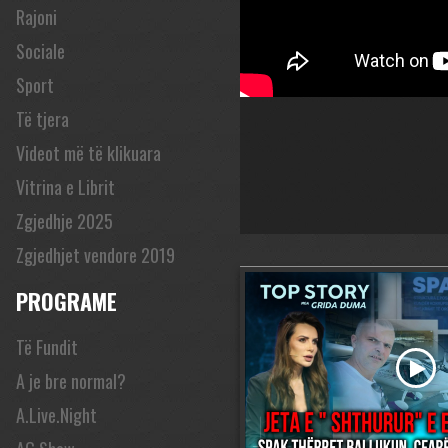
Rajoni
Sociale
Sport
Të tjera
Videot më të klikuara
Vitrina e Librit
Zgjedhje 2025
Zgjedhjet vendore 2019
PROGRAME
Të Fundit
A je bre normal?
A.Live.Night