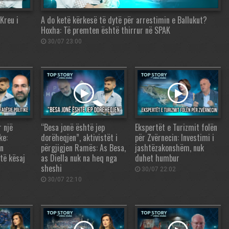
Kreu i
A do ketë kërkesë të dytë për arrestimin e Ballukut?
Hoxha: Të premten është thirrur në SPAK
30/07 23:00
r një
“Besa jonë është jep
Ekspertët e Turizmit folën
ke:
dorëheqjen”, aktivistët i
për Zvërnecin: Investimi i
an
përgjigjen Ramës: As Besa,
jashtëzakonshëm, nuk
të kësaj
as Diella nuk na heq nga
duhet humbur
sheshi
30/07 22:02
30/07 22:10