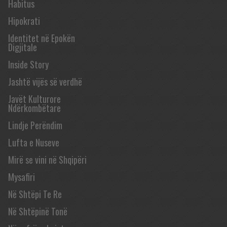
Habitus
Hipokrati
Identitet në Epokën
Digjitale
Inside Story
Jashtë vijës së verdhë
Javët Kulturore
Ndërkombëtare
Lindje Perëndim
Lufta e Nuseve
Mirë se vini në Shqipëri
Mysafiri
Në Shtëpi Te Re
Në Shtëpinë Tonë