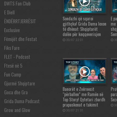
DWTS Fan Club
E Diell
Sondazhi që sqaroi
E p
ËNDËRRTJERRËSIT
gjithçka! Grida Duma lexon
me 
të dhënat: Shqiptarët
shq
Exclusive
dolën për keqqeverisjen
Sem
Fëmijët dhe Festat
30/07 22:01
30
Fiks Fare
FLET - Podcast
Ftesë në 5
Fun Camp
Gjurmë Shqiptare
Banorët e Zvërnecit
Pro
Goca dhe Gra
“përballen” me Ramën në
par
Top Story! Qytetari zbardh
Sezo
Grida Duma Podcast
prapaskenat e takimit
30
Grow and Glow
30/07 21:31