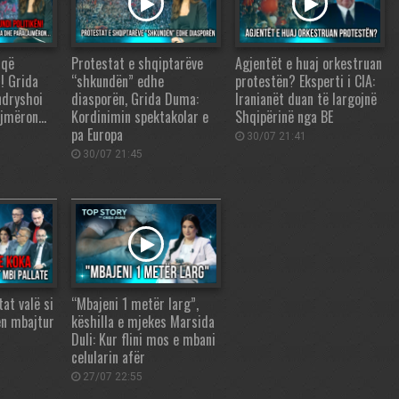
 që
Protestat e shqiptarëve
Agjentët e huaj orkestruan
n! Grida
“shkundën” edhe
protestën? Eksperti i CIA:
ndryshoi
diasporën, Grida Duma:
Iranianët duan të largojnë
ajmëron…
Kordinimin spektakolar e
Shqipërinë nga BE
pa Europa
30/07 21:41
30/07 21:45
tat valë si
“Mbajeni 1 metër larg”,
en mbajtur
këshilla e mjekes Marsida
Duli: Kur flini mos e mbani
celularin afër
27/07 22:55