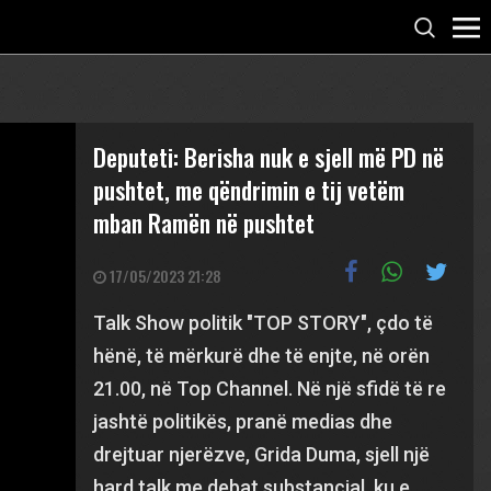
Deputeti: Berisha nuk e sjell më PD në
pushtet, me qëndrimin e tij vetëm
mban Ramën në pushtet
17/05/2023 21:28
Talk Show politik "TOP STORY", çdo të
hënë, të mërkurë dhe të enjte, në orën
21.00, në Top Channel. Në një sfidë të re
jashtë politikës, pranë medias dhe
drejtuar njerëzve, Grida Duma, sjell një
hard talk me debat substancial, ku e