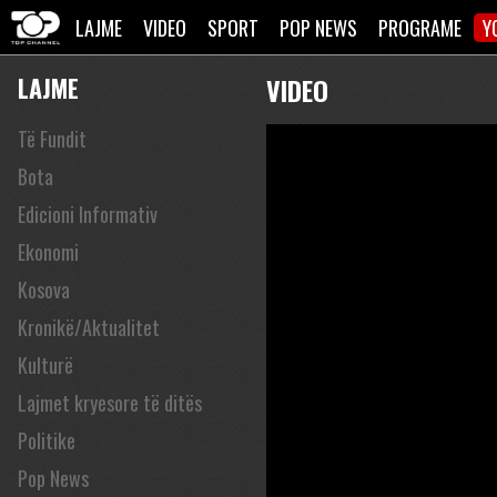
LAJME
VIDEO
SPORT
POP NEWS
PROGRAME
Y
LAJME
VIDEO
Të Fundit
Bota
Edicioni Informativ
Ekonomi
Kosova
Kronikë/Aktualitet
Kulturë
Lajmet kryesore të ditës
Politike
Pop News