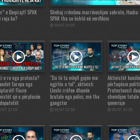
ur” e Beqirajt! SPAK
Shehaj rrëmbeu marrëveshjen sekrete, Hoxha: 
ë reja ka?
SPAK tha se është në verifikim
30/07 23:05
ti e re nga protesta?
“Do të ta mbyll gojën me
Aktivistët kundë
undet Europa nga
ngjitës e tel”, aktivisti
përfaqësie politi
iptarët! Flasin
Lleshi rrëfen dhunën
Protestuesit du
ivistët që u përplasën
brutale nga polici, më tha
shembjen totale 
deputetët
gangster
qeverisje
/07 22:55
30/07 22:50
30/07 22:25