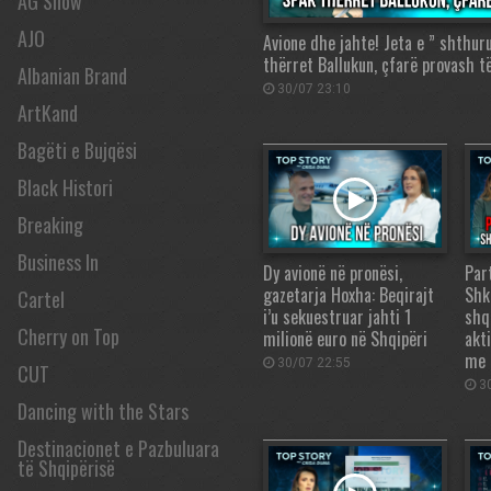
AG Show
AJO
Avione dhe jahte! Jeta e ” shthur
thërret Ballukun, çfarë provash t
Albanian Brand
30/07 23:10
ArtKand
Bagëti e Bujqësi
Black Histori
Breaking
Business In
Dy avionë në pronësi,
Par
gazetarja Hoxha: Beqirajt
Shk
Cartel
i’u sekuestruar jahti 1
shq
Cherry on Top
milionë euro në Shqipëri
akt
me 
30/07 22:55
CUT
30
Dancing with the Stars
Destinacionet e Pazbuluara
të Shqipërisë