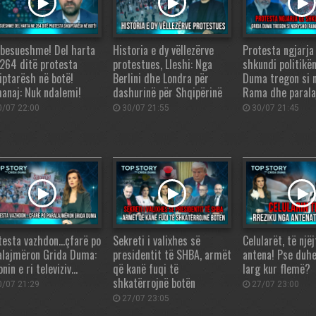
abesueshme! Del harta
Historia e dy vëllezërve
Protesta ngjarja
264 ditë protesta
protestues, Lleshi: Nga
shkundi politikë
iptarësh në botë!
Berlini dhe Londra për
Duma tregon si 
anaj: Nuk ndalemi!
dashurinë për Shqipërinë
Rama dhe paral
/07 22:00
30/07 21:55
30/07 21:45
testa vazhdon…çfarë po
Sekreti i valixhes së
Celularët, të njëj
alajmëron Grida Duma:
presidentit të SHBA, armët
antena! Pse duh
nin e ri televiziv…
që kanë fuqi të
larg kur flemë?
shkatërrojnë botën
/07 21:29
27/07 23:00
27/07 23:05