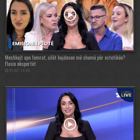
Meshkujt apo femrat, cilët kujdesen më shumë për estetikën?
Flasin ekspertët
31/07 13:50