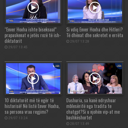
“Enver Hoxha ishte biseksual”
Si vdiq Enver Hoxha dhe Hitleri?
prapaskenat e jetës rozë të ish-
Të dhënat dhe sekretet e errëta
diktatorit
29/07 13:28
29/07 13:45
10 diktatorët më të egër të
Dashuria, sa kanë ndryshuar
historisë! Në listë Enver Hoxha,
mblesëritë nga tradita te
sa persona vrau regjimi?
chatgpt?Si u njohën vip-at me
bashkëshortet
29/07 13:24
28/07 13:49