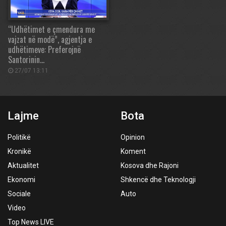
“Udhëtimet e çmendura me
vajzat në modë”, agjentja e
udhëtimeve: Preferojnë
Santorinin…
27/07 13:11
Lajme
Bota
Politikë
Opinion
Kronikë
Koment
Aktualitet
Kosova dhe Rajoni
Ekonomi
Shkencë dhe Teknologji
Sociale
Auto
Video
Top News LIVE