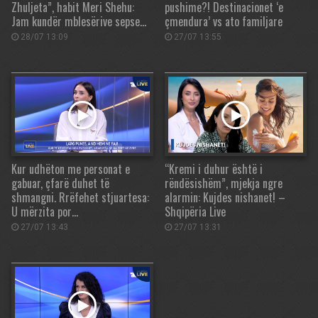
Zhuljeta”, habit Meri Shehu:
pushime?! Destinacionet ‘e
Jam kundër mblesërive sepse…
çmendura’ vs ato familjare
28/07 13:09
27/07 13:55
Kur udhëton me personat e
“Kremi i duhur është i
gabuar, çfarë duhet të
rëndësishëm”, mjekja ngre
shmangni. Rrëfehet stjuartesa:
alarmin: Kujdes nishanet! –
U mërzita por…
Shqipëria Live
27/07 13:43
27/07 13:31