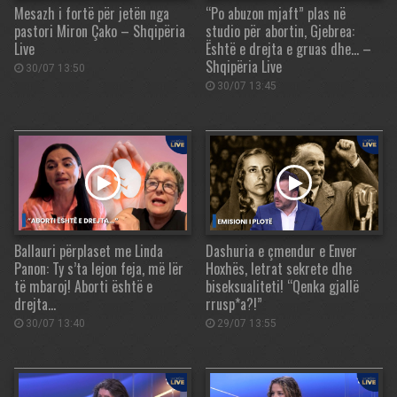
Mesazh i fortë për jetën nga
“Po abuzon mjaft” plas në
pastori Miron Çako – Shqipëria
studio për abortin, Gjebrea:
Live
Është e drejta e gruas dhe… –
Shqipëria Live
30/07 13:50
30/07 13:45
Ballauri përplaset me Linda
Dashuria e çmendur e Enver
Panon: Ty s’ta lejon feja, më lër
Hoxhës, letrat sekrete dhe
të mbaroj! Aborti është e
biseksualiteti! “Qenka gjallë
drejta…
rrusp*a?!”
30/07 13:40
29/07 13:55