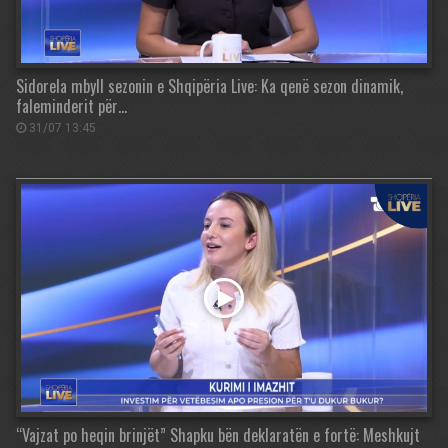
Sidorela mbyll sezonin e Shqipëria Live: Ka qenë sezon dinamik,
faleminderit për…
31/07 13:45
“Vajzat po heqin brinjët” Shapku bën deklaratën e fortë: Meshkujt