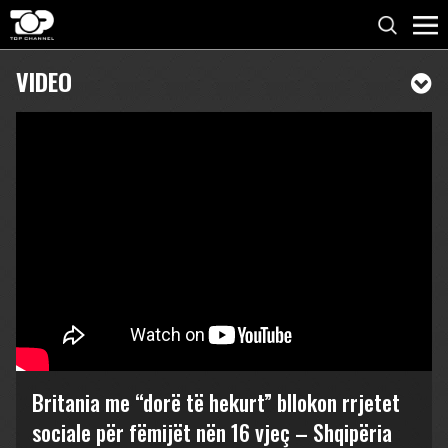
VIDEO
Britania me “dorë të hekurt” bllokon rrjetet
sociale për fëmijët nën 16 vjeç – Shqipëria