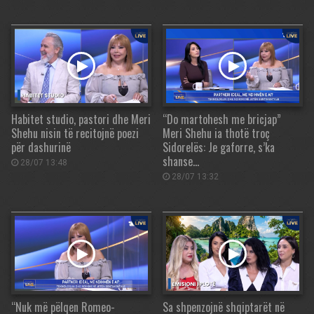
Habitet studio, pastori dhe Meri
“Do martohesh me bricjap”
Shehu nisin të recitojnë poezi
Meri Shehu ia thotë troç
për dashurinë
Sidorelës: Je gaforre, s’ka
shanse…
28/07 13:48
28/07 13:32
“Nuk më pëlqen Romeo-
Sa shpenzojnë shqiptarët në