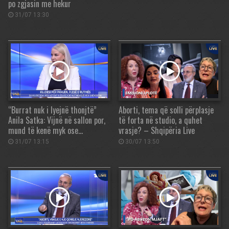
po zgjasin me hekur
31/07 13:30
“Burrat nuk i lyejnë thonjtë”
Aborti, tema që solli përplasje
Anila Satka: Vijnë në sallon por,
të forta në studio, a quhet
mund të kenë myk ose…
vrasje? – Shqipëria Live
31/07 13:15
30/07 13:50