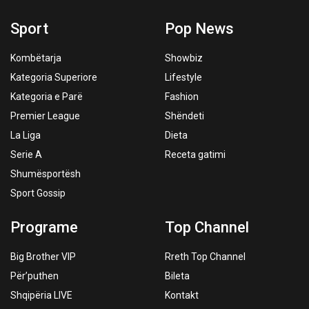
Sport
Pop News
Kombëtarja
Showbiz
Kategoria Superiore
Lifestyle
Kategoria e Parë
Fashion
Premier League
Shëndeti
La Liga
Dieta
Serie A
Receta gatimi
Shumësportësh
Sport Gossip
Programe
Top Channel
Big Brother VIP
Rreth Top Channel
Për’puthen
Bileta
Shqipëria LIVE
Kontakt