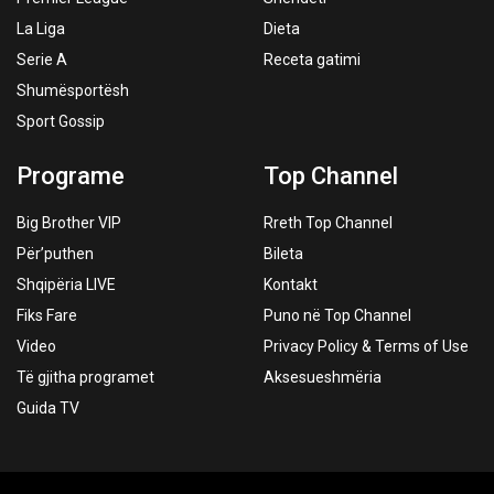
La Liga
Dieta
Serie A
Receta gatimi
Shumësportësh
Sport Gossip
Programe
Top Channel
Big Brother VIP
Rreth Top Channel
Për’puthen
Bileta
Shqipëria LIVE
Kontakt
Fiks Fare
Puno në Top Channel
Video
Privacy Policy & Terms of Use
Të gjitha programet
Aksesueshmëria
Guida TV