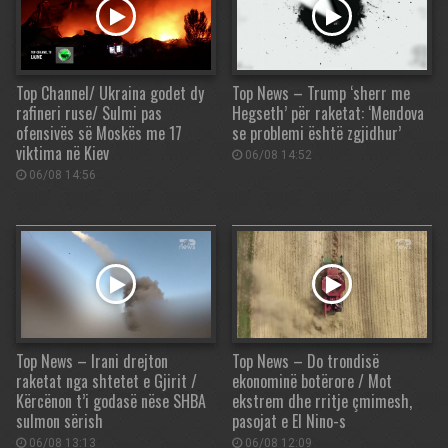
Top Channel/ Ukraina godet dy
Top News – Trump ‘sherr me
rafineri ruse/ Sulmi pas
Hegseth’ për raketat: ‘Mendova
ofensivës së Moskës me 17
se problemi është zgjidhur’
viktima në Kiev
06/08 14:52
06/08 14:56
Top News – Irani drejton
Top News – Do trondisë
raketat nga shtetet e Gjirit /
ekonominë botërore / Mot
Kërcënon t’i godasë nëse SHBA
ekstrem dhe rritje çmimesh,
sulmon sërish
pasojat e El Nino-s
06/08 13:13
06/08 12:09