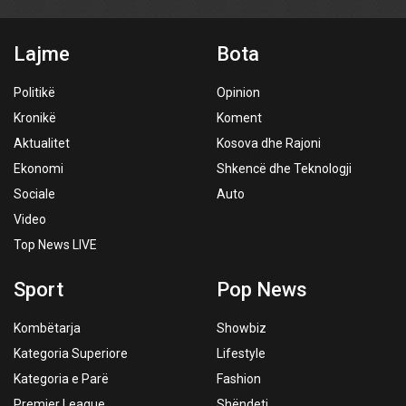
Lajme
Bota
Politikë
Opinion
Kronikë
Koment
Aktualitet
Kosova dhe Rajoni
Ekonomi
Shkencë dhe Teknologji
Sociale
Auto
Video
Top News LIVE
Sport
Pop News
Kombëtarja
Showbiz
Kategoria Superiore
Lifestyle
Kategoria e Parë
Fashion
Premier League
Shëndeti