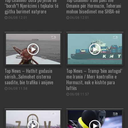
Top Channel/ Bota po jeton në
Top Channel/ Irani pakt me
“borxh”! Njerëzimi i tejkaloi të
Omanin për Hormuzin, Teherani
gjitha burimet natyrore
mohon bisedimet me SHBA-në
06/08 12:01
06/08 12:01
Top News – Huthit godasin
Top News – Trump ‘bën autogol’
sërish…Sulmohet cisterna
me Iranin / Merr kontrollin e
saudite, bie trafiku i anijeve
Hormuzit, nuk e kishte para
luftës
06/08 11:58
06/08 11:57