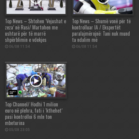
Top News – Shtohen ‘Vejushat e
Top News – Shumë vonë për të
zeza’ në Rusi/ Martohen me
kontrolluar IA / Ekspertët
ushtarë për të marrë
paralajmërojnë: Tani nuk mund
shpërblimin e vdekjes
ta ndalim më
06/08 11:54
06/08 11:54
Top Channel/ Hodhi 1 milion
euro në plehra, fati i ‘kthehet’
pasi kontrolloi 6 mln ton
mbeturina
05/08 23:05