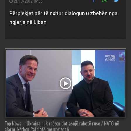
21/10/2012 16:55
Përpjekjet për të nxitur dialogun u zbehën nga
ngjarja në Liban
Top News – Ukraina nuk rrëzon dot asnjë raketë ruse / NATO në
alarm, kërkon Patriotë me urgjencë