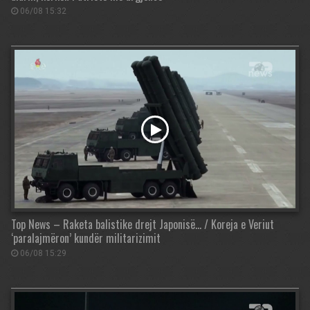
06/08 15:32
Top News – Raketa balistike drejt Japonisë… / Koreja e Veriut
‘paralajmëron’ kundër militarizimit
06/08 15:29