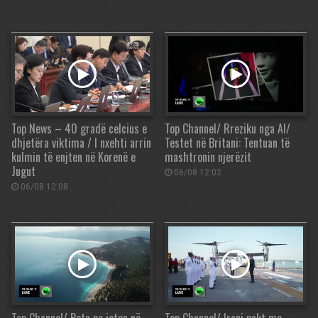
Top News – 40 gradë celcius e
Top Channel/ Rreziku nga AI/
dhjetëra viktima / I nxehti arrin
Testet në Britani: Tentuan të
kulmin të enjten në Korenë e
mashtronin njerëzit
Jugut
06/08 12:02
06/08 12:08