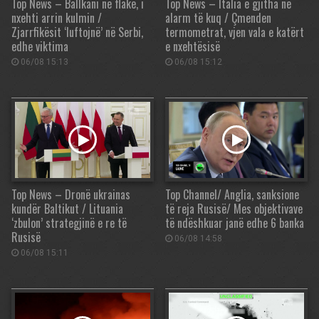
Top News – Ballkani në flakë, i
Top News – Italia e gjitha në
nxehti arrin kulmin /
alarm të kuq / Çmenden
Zjarrfikësit ‘luftojnë’ në Serbi,
termometrat, vjen vala e katërt
edhe viktima
e nxehtësisë
06/08 15:13
06/08 15:12
Top News – Dronë ukrainas
Top Channel/ Anglia, sanksione
kundër Baltikut / Lituania
të reja Rusisë/ Mes objektivave
‘zbulon’ strategjinë e re të
të ndëshkuar janë edhe 6 banka
Rusisë
06/08 14:58
06/08 15:11