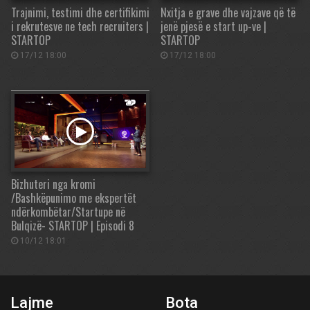
Trajnimi, testimi dhe certifikimi
Nxitja e grave dhe vajzave që të
i rekrutesve ne tech recruiters |
jenë pjesë e start up-ve |
STARTOP
STARTOP
17/12 18:00
17/12 18:00
Bizhuteri nga kromi
/Bashkëpunimo me ekspertët
ndërkombëtar/Startupe në
Bulqizë- STARTOP | Episodi 8
10/12 18:01
Lajme
Bota