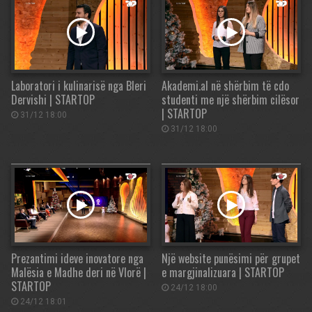
Laboratori i kulinarisë nga Bleri
Akademi.al në shërbim të cdo
Dervishi | STARTOP
studenti me një shërbim cilësor
| STARTOP
31/12 18:00
31/12 18:00
Prezantimi ideve inovatore nga
Një website punësimi për grupet
Malësia e Madhe deri në Vlorë |
e margjinalizuara | STARTOP
STARTOP
24/12 18:00
24/12 18:01