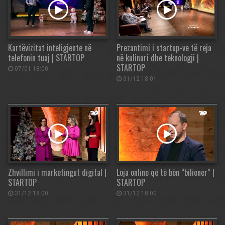
Kartëvizitat inteligjente në
Prezantimi i startup-ve të reja
telefonin tuaj | STARTOP
në kulinari dhe teknologji |
STARTOP
07/01 18:00
31/12 18:01
Zhvillimi i marketingut digital |
Loja online që të bën “bilioner” |
STARTOP
STARTOP
31/12 18:00
31/12 18:00