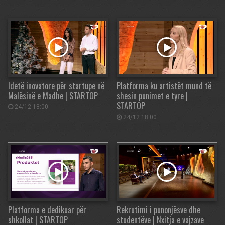
Idetë inovatore për startupe në
Platforma ku artistët mund të
Malësinë e Madhe | STARTOP
shesin punimet e tyre |
STARTOP
24/12 18:00
24/12 18:00
Platforma e dedikuar për
Rekrutimi i punonjësve dhe
shkollat | STARTOP
studentëve | Nxitja e vajzave