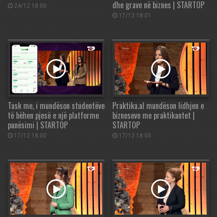
dhe grave në biznes | STARTOP
24/12 18:00
17/12 18:01
Task me, i mundëson studentëve
Praktika.al mundëson lidhjen e
të bëhen pjesë e një platforme
bizneseve me praktikantet |
punësimi | STARTOP
STARTOP
17/12 18:00
17/12 18:00