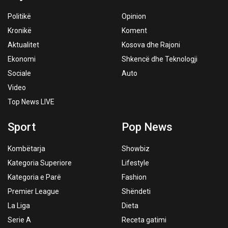
Politikë
Opinion
Kronikë
Koment
Aktualitet
Kosova dhe Rajoni
Ekonomi
Shkencë dhe Teknologji
Sociale
Auto
Video
Top News LIVE
Sport
Pop News
Kombëtarja
Showbiz
Kategoria Superiore
Lifestyle
Kategoria e Parë
Fashion
Premier League
Shëndeti
La Liga
Dieta
Serie A
Receta gatimi