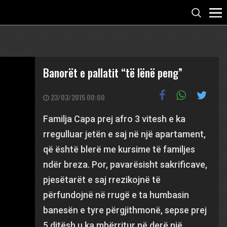
Banorët e pallatit “të lënë peng”
23/03/2015 00:00
Familja Capa prej afro 3 vitesh e ka
rregulluar jetën e saj në një apartament,
që është blerë me kursime të familjes
ndër breza. Por, pavarësisht sakrificave,
pjesëtarët e saj rrezikojnë të
përfundojnë në rrugë e ta humbasin
banesën e tyre përgjithmonë, sepse prej
5 ditësh u ka mbërritur në derë një