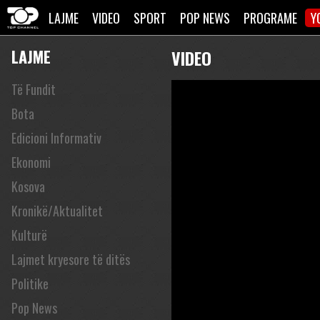
LAJME
VIDEO
SPORT
POP NEWS
PROGRAME
Y
LAJME
VIDEO
Të Fundit
Bota
Edicioni Informativ
Ekonomi
Kosova
Kronikë/Aktualitet
Kulturë
Lajmet kryesore të ditës
Politike
Pop News