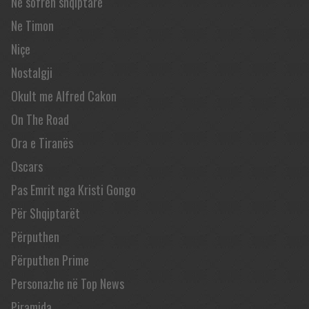
Në sofrën shqiptare
Ne Timon
Niçe
Nostalgji
Okult me Alfred Cakon
On The Road
Ora e Tiranës
Oscars
Pas Emrit nga Kristi Gongo
Për Shqiptarët
Përputhen
Përputhen Prime
Personazhe në Top News
Piramida