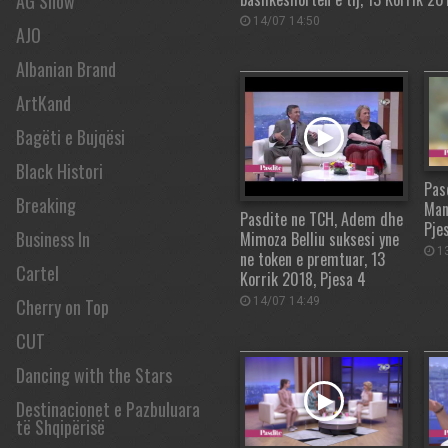
AG Show
14/07 14:50
AJO
Albanian Brand
ArtKand
Bagëti e Bujqësi
Black Histori
Pas
Breaking
Man
Pasdite ne TCH, Adem dhe
Pje
Business In
Mimoza Belliu suksesi yne
13
ne token e premtuar, 13
Cartel
Korrik 2018, Pjesa 4
14/07 14:49
Cherry on Top
CUT
Dancing with the Stars
Destinacionet e Pazbuluara
të Shqipërisë