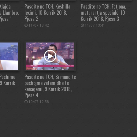
Klajda
Pasdite ne TCH, Keshilla
Pasdite ne TCH, Fatjona,
a Llambro,
leximi, 10 Korrik 2018,
maturantja speciale, 10
Pjesa 1
Pjesa 2
Korrik 2018, Pjesa 3
11/07 13:42
11/07 13:41
 Pushime
Pasdite ne TCH, Si mund te
9 Korrik
pushojme vetem dhe te
kenaqemi, 9 Korrik 2018,
Pjesa 4
10/07 12:58