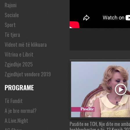
Rajoni
Sociale
Sport
Të tjera
Videot më të klikuara
Vitrina e Librit
Zgjedhje 2025
Zgjedhjet vendore 2019
PROGRAME
Të Fundit
A je bre normal?
A.Live.Night
Pasdite ne TCH, Nje dite me amb
bashkeshorten e tij, 13 Korrik 201