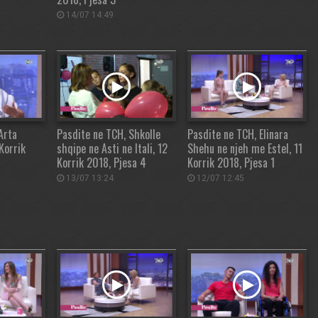
14/07 14:49
Arta
Pasdite ne TCH, Shkolle
Pasdite ne TCH, Elinara
Korrik
shqipe ne Asti ne Itali, 12
Shehu ne njeh me Estel, 11
Korrik 2018, Pjesa 4
Korrik 2018, Pjesa 1
13/07 13:24
12/07 12:45