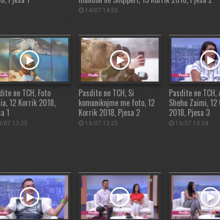
14/07 14:50
dite ne TCH, Foto
Pasdite ne TCH, Si
Pasdite ne TCH, 
ia, 12 Korrik 2018,
komunikojme me foto, 12
Shehu Zaimi, 12 
sa 1
Korrik 2018, Pjesa 2
2018, Pjesa 3
/07 13:25
13/07 13:25
13/07 13:24