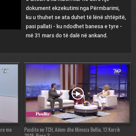
dokument ekzekutimi nga Përmbarimi,
ku u thuhet se ata duhet të lënë shtëpitë,
pasi pallati - ku ndodhet banesa e tyre -
më 31 mars do të dalë në ankand.
are me
Pasdite ne TCH, Adem dhe Mimoza Belliu, 13 Korrik
2018, Pjesa 3