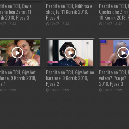
dite ne TCH, Devis
Pasdite ne TCH, Ndihma e
Pasdite ne TCH, 
rahu ben Zarar, 11
shpejte, 11 Korrik 2018,
Gjosha dhe Zirin
rik 2018, Pjesa 3
Pjesa 4
10 Korrik 2018, 
/07 12:44
12/07 12:44
11/07 13:42
dite ne TCH, Gjyshet
Pasdite ne TCH, Gjyshet ne
Pasdite ne TCH,
erne, 9 Korrik 2018,
karriere, 9 Korrik 2018,
vetem? Pse jo?! 
sa 1
Pjesa 2
2018, Pjesa 3
/07 12:59
10/07 12:59
10/07 12:59