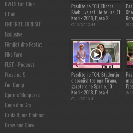
DWTS Fan Club
Pasdite ne TCH, Elinara
Pas
Shehu: vajzat I le te lira, 11
Xhe
E Diell
Korrik 2018, Pjesa 2
Kor
ËNDËRRTJERRËSIT
12/07 12:44
12
Exclusive
Fëmijët dhe Festat
Fiks Fare
FLET - Podcast
Ftesë në 5
Pasdite ne TCH, Studentja
Pas
e spanjishtes nga Tirana,
mod
Fun Camp
gazetare ne Spanje, 10
Pje
Korrik 2018, Pjesa 4
10
Gjurmë Shqiptare
11/07 13:41
Goca dhe Gra
Grida Duma Podcast
Grow and Glow