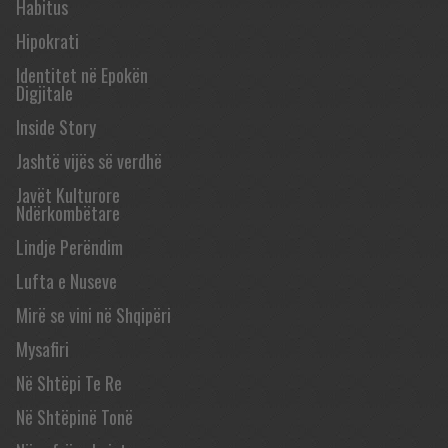
Habitus
Hipokrati
Identitet në Epokën
Digjitale
Inside Story
Jashtë vijës së verdhë
Javët Kulturore
Ndërkombëtare
Lindje Perëndim
Lufta e Nuseve
Mirë se vini në Shqipëri
Mysafiri
Në Shtëpi Te Re
Në Shtëpinë Tonë