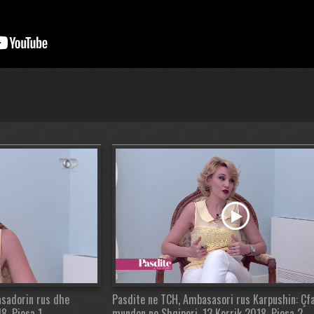
asadorin rus dhe
Pasdite ne TCH, Ambasasori rus Karpushin: Çf
8, Pjesa 1
mundon ne Shqiperi, 13 Korrik 2018, Pjesa 2