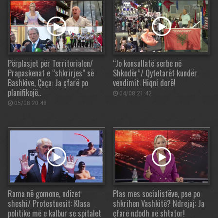
Përplasjet për Territorialen/
“Jo konsullatë serbe në
Prapaskenat e “shkrirjes” së
Shkodër”/ Qytetarët kundër
Bashkive, Çaça: Ja çfarë po
vendimit: Hiqni dorë!
planifikojë..
04/08 21:42
05/08 20:48
Rama në gomone, ndizet
Plas mes socialistëve, pse po
sheshi/ Protestuesit: Klasa
shkrihen Vashkitë? Ndrejaj: Ja
politike më e kalbur se spitalet
çfarë ndodh në shtator!