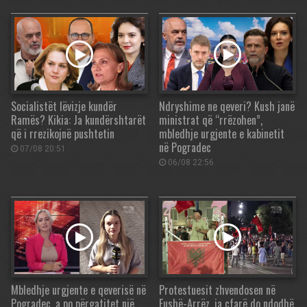
Socialistët lëvizje kundër
Ndryshime ne qeveri? Kush janë
Ramës? Kikia: Ja kundërshtarët
ministrat që “rrëzohen”,
që i rrezikojnë pushtetin
mbledhje urgjente e kabinetit
në Pogradec
07/08 20:51
06/08 22:56
Mbledhje urgjente e qeverisë në
Protestuesit zhvendosen në
Pogradec, a po përgatitet një
Fushë-Arrëz, ja çfarë do ndodhë