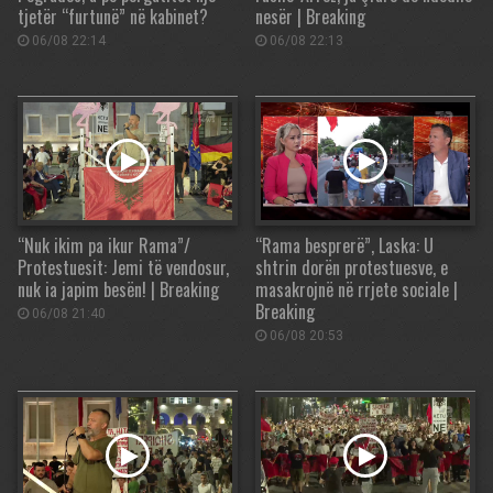
tjetër “furtunë” në kabinet?
nesër | Breaking
06/08 22:14
06/08 22:13
“Nuk ikim pa ikur Rama”/
“Rama besprerë”, Laska: U
Protestuesit: Jemi të vendosur,
shtrin dorën protestuesve, e
nuk ia japim besën! | Breaking
masakrojnë në rrjete sociale |
Breaking
06/08 21:40
06/08 20:53