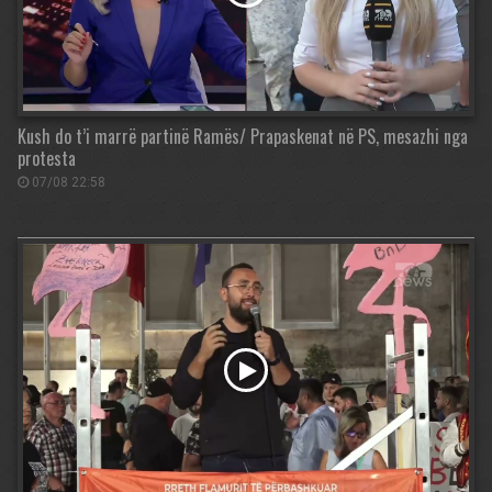
Kush do t’i marrë partinë Ramës/ Prapaskenat në PS, mesazhi nga
protesta
07/08 22:58