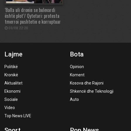
‘Balla uli dronin se bulevardi
është plot’/ Qytetari: protesta
tmerroi pushtetin e korruptuar
03/08 22:20
Lajme
Bota
Politikë
Opinion
Kronikë
Koment
Aktualitet
Kosova dhe Rajoni
Ekonomi
Shkencë dhe Teknologji
Sociale
Auto
Video
Top News LIVE
Sport
Pop News