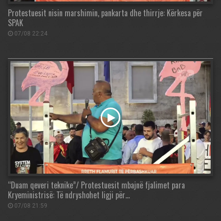
Protestuesit nisin marshimin, pankarta dhe thirrje: Kërkesa për
SPAK
07/08 22:24
“Duam qeveri teknike”/ Protestuesit mbajnë fjalimet para
Kryeministrisë: Të ndryshohet ligji për…
07/08 21:59