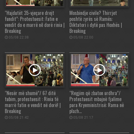
“Hajdutët 35-vjeçare drejt
Mosbindje civile? Thirrjet
fundit”: Protestuesit: Fatin e
poshtë zyrës së Ramës:
vendit do e marrë nê dorë rinia |
Diktatori i dytë pas Hoxhës |
Breaking
Breaking
05/08 22:38
05/08 22:00
“Nesër më shumë”/ 67 ditë
“Regjim që zbaton urdhra”/
tubim, protestuesit : Rinia të
Protestuesit mbajnë fjalime
marrë fatin e vendit në dorë! |
para Kryeministrisë: Rama në
Breaking
plazh…
05/08 21:42
05/08 21:17