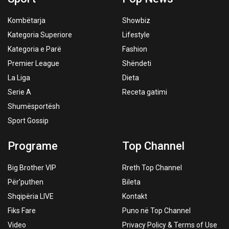
Kombëtarja
Showbiz
Kategoria Superiore
Lifestyle
Kategoria e Parë
Fashion
Premier League
Shëndeti
La Liga
Dieta
Serie A
Receta gatimi
Shumësportësh
Sport Gossip
Programe
Top Channel
Big Brother VIP
Rreth Top Channel
Për’puthen
Bileta
Shqipëria LIVE
Kontakt
Fiks Fare
Puno në Top Channel
Video
Privacy Policy & Terms of Use