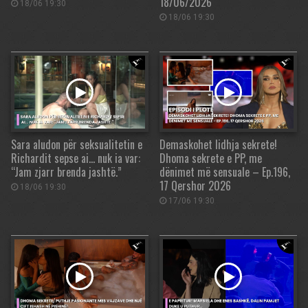
18/06/2026
18/06 19:30
18/06 19:30
Sara aludon për seksualitetin e
Demaskohet lidhja sekrete!
Richardit sepse ai… nuk ia var:
Dhoma sekrete e PP, me
“Jam zjarr brenda jashtë.”
dënimet më sensuale – Ep.196,
17 Qershor 2026
18/06 19:30
17/06 19:30