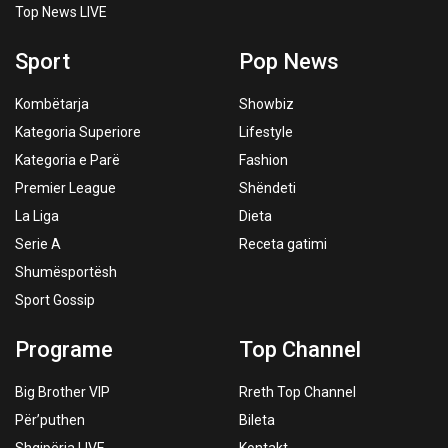
Top News LIVE
Sport
Pop News
Kombëtarja
Showbiz
Kategoria Superiore
Lifestyle
Kategoria e Parë
Fashion
Premier League
Shëndeti
La Liga
Dieta
Serie A
Receta gatimi
Shumësportësh
Sport Gossip
Programe
Top Channel
Big Brother VIP
Rreth Top Channel
Për’puthen
Bileta