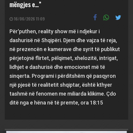
mëngjes e…”
16/06/2026 11:09
Për'puthen, reality show më i ndjekur i
dashurisë në Shqipëri. Djem dhe vajza të reja,
në prezencën e kamerave dhe syrit të publikut
përjetojnë flirtet, pëlqimet, xhelozitë, intrigat,
lidhjet e dashurisë dhe emocionet më të
sinqerta. Programi i përditshëm që pasqyron
një pjesë të realitetit shqiptar, është kthyer
tashmë në fenomen me miliarda klikime. Çdo
ditë nga e hëna në të premte, ora 18:15