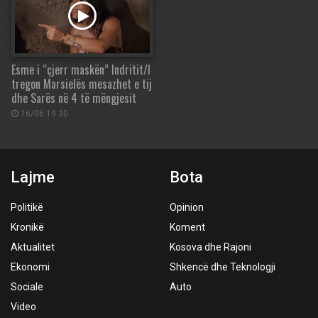
Esme i “çjerr maskën” Indritit/I
tregon Marsielës mesazhet e tij
dhe Sarës në 4 të mëngjesit
16/06 19:30
Lajme
Bota
Politikë
Opinion
Kronikë
Koment
Aktualitet
Kosova dhe Rajoni
Ekonomi
Shkencë dhe Teknologji
Sociale
Auto
Video