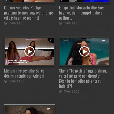
Dhoma sekrete/ Puthje
E papritur! Marsiela dhe Enes
pasionante mes vajzave dhe një
bashkë, dalin pamjet duke u
çift ishash në pishinë!
puthur…
17/06 19:30
17/06 19:30
Misioni i Fejzës dhe Sarës,
Skena “të nxehta” nga pishina,
dënim i rëndë për Adelën!
vajzat në garë për djemtë:
Kështu bën edhe në shtrat
17/06 19:30
Indriti?!
17/06 14:05