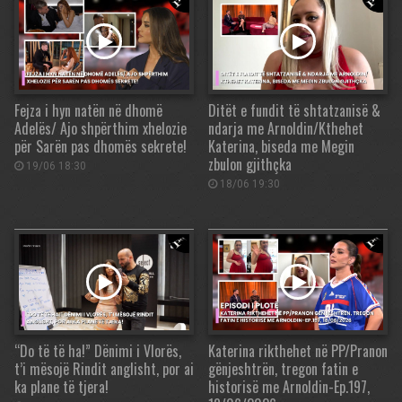
Fejza i hyn natën në dhomë
Ditët e fundit të shtatzanisë &
Adelës/ Ajo shpërthim xhelozie
ndarja me Arnoldin/Kthehet
për Sarën pas dhomës sekrete!
Katerina, biseda me Megin
zbulon gjithçka
19/06 18:30
18/06 19:30
“Do të të ha!” Dënimi i Vlorës,
Katerina rikthehet në PP/Pranon
t’i mësojë Rindit anglisht, por ai
gënjeshtrën, tregon fatin e
ka plane të tjera!
historisë me Arnoldin-Ep.197,