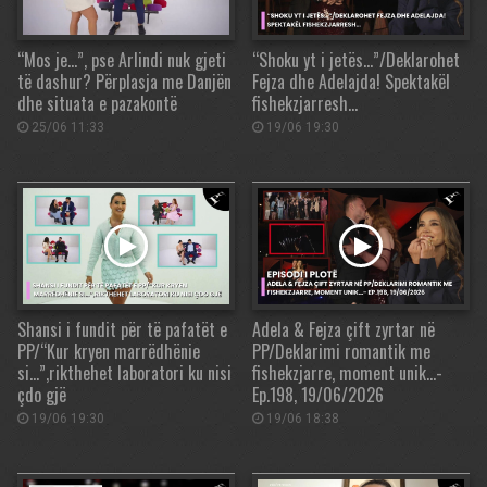
“Mos je…”, pse Arlindi nuk gjeti
“Shoku yt i jetës…”/Deklarohet
të dashur? Përplasja me Danjën
Fejza dhe Adelajda! Spektakël
dhe situata e pazakontë
fishekzjarresh…
25/06 11:33
19/06 19:30
Shansi i fundit për të pafatët e
Adela & Fejza çift zyrtar në
PP/“Kur kryen marrëdhënie
PP/Deklarimi romantik me
si…”,rikthehet laboratori ku nisi
fishekzjarre, moment unik…-
çdo gjë
Ep.198, 19/06/2026
19/06 19:30
19/06 18:38