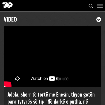
VIDEO
Adela, sherr të fortë me Enesin, thyen gotën
para fytyrës së tij: “Në darkë e putha, në