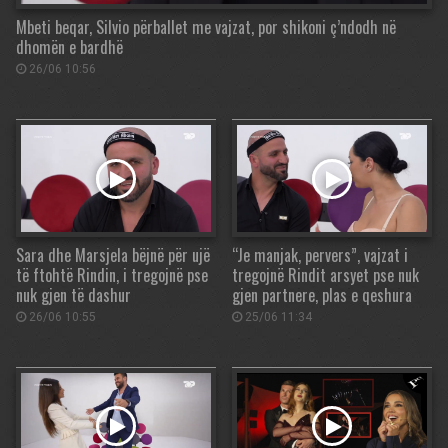
Mbeti beqar, Silvio përballet me vajzat, por shikoni ç’ndodh në
dhomën e bardhë
26/06 10:56
Sara dhe Marsjela bëjnë për ujë
“Je manjak, pervers”, vajzat i
të ftohtë Rindin, i tregojnë pse
tregojnë Rindit arsyet pse nuk
nuk gjen të dashur
gjen partnere, plas e qeshura
26/06 10:55
25/06 11:34