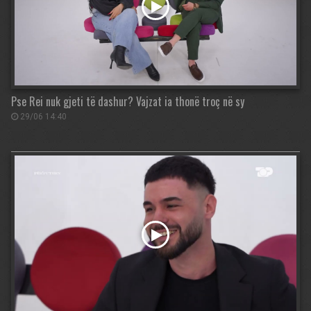
Pse Rei nuk gjeti të dashur? Vajzat ia thonë troç në sy
29/06 14:40