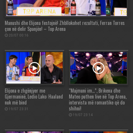
Manushi dhe Elijona festojnë! Zhbllokohet rezultati, Ferran Torres
çon në delir Spanjën! – Top Arena
20/07 00:16
Elijona e zhgënjyer me
“Majmuni im…”, Brikena dhe
Gjermaninë, Ledio Lako: Haaland
Mateo puthen live në Top Arena,
nuk më bind
intervista më romantike që do
shihni!
19/07 23:31
19/07 23:14