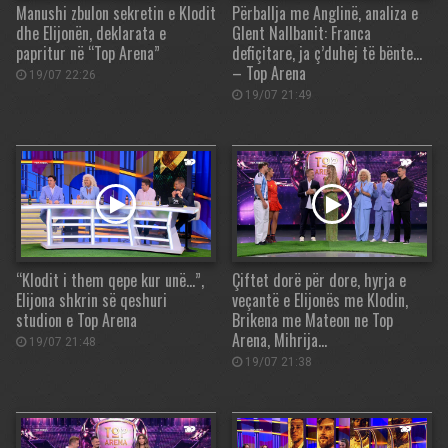
Manushi zbulon sekretin e Klodit
Përballja me Anglinë, analiza e
dhe Elijonën, deklarata e
Glent Nallbanit: Franca
papritur në “Top Arena”
defiçitare, ja ç’duhej të bënte…
– Top Arena
19/07 22:26
19/07 21:49
“Klodit i them qepe kur unë…”,
Çiftet dorë për dore, hyrja e
Elijona shkrin së qeshuri
veçantë e Elijonës me Klodin,
studion e Top Arena
Brikena me Mateon ne Top
Arena, Mihrija…
19/07 21:48
19/07 21:38