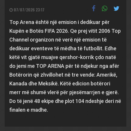
07/07/2026 23:17
Top Arena është një emision i dedikuar për
Kupën e Botës FIFA 2026. Qe prej vitit 2006 Top
Channel organizon në verë një emision të
dedikuar eventeve të mëdha të futbollit. Edhe
këtë vit gjatë muajve qershor-korrik çdo natë
do jemi me TOP ARENA për të ndjekur nga afër
Botërorin që zhvillohet në tre vende: Amerikë,
Kanada dhe Meksikë. Këtë edicion botërori
merr më shumë vlerë për pjesëmarrjen e gjerë.
Do të jenë 48 ekipe dhe plot 104 ndeshje deri në
finalen e madhe.