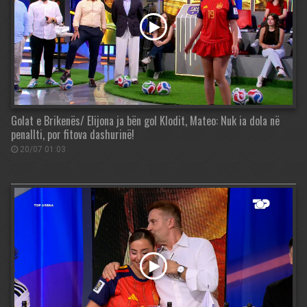
Golat e Brikenës/ Elijona ja bën gol Klodit, Mateo: Nuk ia dola në
penallti, por fitova dashurinë!
20/07 01:03