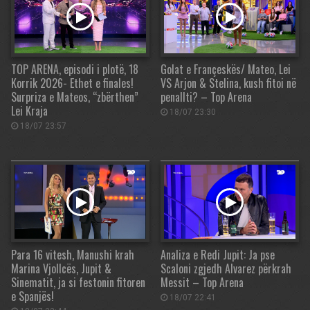
TOP ARENA, episodi i plotë, 18
Golat e Françeskës/ Mateo, Lei
Korrik 2026- Ethet e finales!
VS Arjon & Stelina, kush fitoi në
Surpriza e Mateos, “zbërthen”
penallti? – Top Arena
Lei Kraja
18/07 23:30
18/07 23:57
Para 16 vitesh, Manushi krah
Analiza e Redi Jupit: Ja pse
Marina Vjollcës, Jupit &
Scaloni zgjedh Alvarez përkrah
Sinematit, ja si festonin fitoren
Messit – Top Arena
e Spanjës!
18/07 22:41