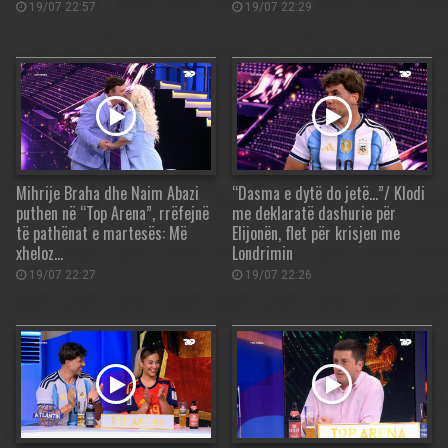
19/07 22:57
19/07 22:29
Mihrije Braha dhe Naim Abazi
“Dasma e dytë do jetë…”/ Klodi
puthen në “Top Arena”, rrëfejnë
me deklaratë dashurie për
të pathënat e martesës: Më
Elijonën, flet për krisjen me
xheloz…
Londrimin
19/07 22:27
19/07 22:26