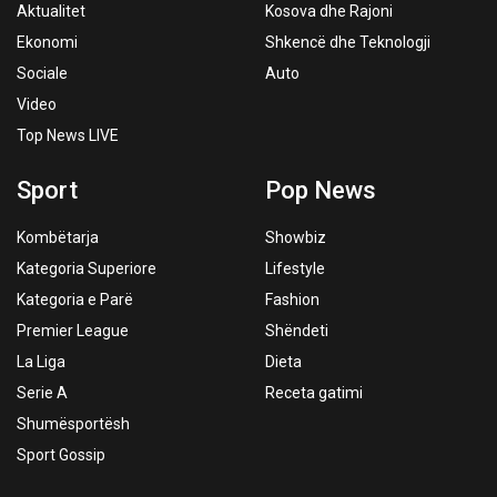
Aktualitet
Kosova dhe Rajoni
Ekonomi
Shkencë dhe Teknologji
Sociale
Auto
Video
Top News LIVE
Sport
Pop News
Kombëtarja
Showbiz
Kategoria Superiore
Lifestyle
Kategoria e Parë
Fashion
Premier League
Shëndeti
La Liga
Dieta
Serie A
Receta gatimi
Shumësportësh
Sport Gossip