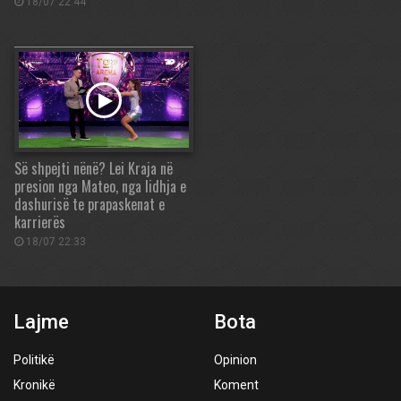
18/07 22:44
Së shpejti nënë? Lei Kraja në
presion nga Mateo, nga lidhja e
dashurisë te prapaskenat e
karrierës
18/07 22:33
Lajme
Bota
Politikë
Opinion
Kronikë
Koment