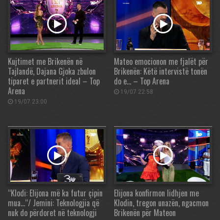
Kujtimet me Brikenën në
Mateo emocionon me fjalët për
Tajlandë, Dajana Gjoka zbulon
Brikenën: Këtë intervistë tonën
tiparet e partnerit ideal – Top
do e… – Top Arena
Arena
19/07 22:58
19/07 23:00
“Klodi: Elijona më ka futur çipin
Elijona konfirmon lidhjen me
mua…“/ Jemini: Teknologjia që
Klodin, tregon unazën, ngacmon
nuk do përdoret në teknologji
Brikenën për Mateon