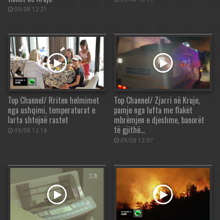
09/08 12:21
Top Channel/ Rriten helmimet
Top Channel/ Zjarri në Kruje,
nga ushqimi, temperaturat e
pamje nga lufta me flakët
larta shtojnë rastet
mbrëmjen e djeshme, banorët
të gjithë…
09/08 12:18
09/08 12:07