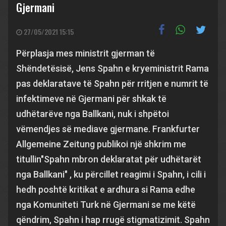
Gjermani
27/05/2021 15:15
Përplasja mes ministrit gjerman të
Shëndetësisë, Jens Spahn e kryeministrit Rama
pas deklaratave të Spahn për rritjen e numrit të
infektimeve në Gjermani për shkak të
udhëtarëve nga Ballkani, nuk i shpëtoi
vëmendjes së mediave gjermane. Frankfurter
Allgemeine Zeitung publikoi një shkrim me
titullin"Spahn mbron deklaratat për udhëtarët
nga Ballkani" , ku përcillet reagimi i Spahn, i cili i
hedh poshtë kritikat e ardhura si Rama edhe
nga Komuniteti Turk në Gjermani se me këtë
qëndrim, Spahn i hap rrugë stigmatizimit. Spahn