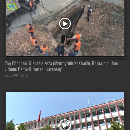
Top Channel/ Ujërat e zeza përmbytnin Kasharin, Rama publikon
videon: Pema 8 metra “varrosej”…
09/08 14:12