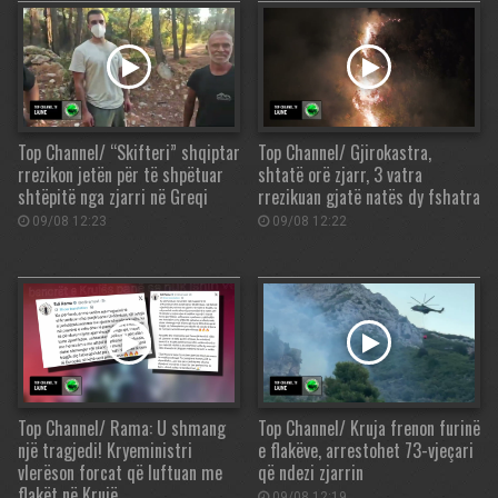
Top Channel/ “Skifteri” shqiptar
Top Channel/ Gjirokastra,
rrezikon jetën për të shpëtuar
shtatë orë zjarr, 3 vatra
shtëpitë nga zjarri në Greqi
rrezikuan gjatë natës dy fshatra
09/08 12:23
09/08 12:22
Top Channel/ Rama: U shmang
Top Channel/ Kruja frenon furinë
një tragjedi! Kryeministri
e flakëve, arrestohet 73-vjeçari
vlerëson forcat që luftuan me
që ndezi zjarrin
flakët në Krujë
09/08 12:19