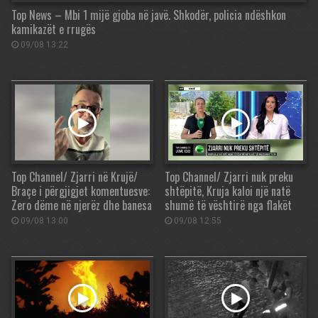
Top News – Mbi 1 mijë gjoba në javë. Shkodër, policia ndëshkon
kamikazët e rrugës
09/08 13:22
Top Channel/ Zjarri në Krujë/
Top Channel/ Zjarri nuk preku
Braçe i përgjigjet komentuesve:
shtëpitë, Kruja kaloi një natë
Zero dëme në njerëz dhe banesa
shumë të vështirë nga flakët
09/08 13:00
09/08 12:55