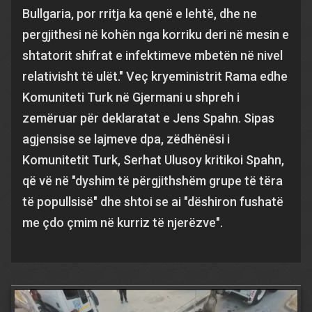
Bullgaria, por rritja ka qenë e lehtë, dhe ne
pergjithesi në kohën nga korriku deri në mesin e
shtatorit shifrat e infektimeve mbetën në nivel
relativisht të ulët." Veç kryeministrit Rama edhe
Komuniteti Turk në Gjermani u shpreh i
zemëruar për deklaratat e Jens Spahn. Sipas
agjensise se lajmeve dpa, zëdhënësi i
Komunitetit Turk, Serhat Ulusoy kritikoi Spahn,
që vë në "dyshim të përgjithshëm grupe të tëra
të popullsisë" dhe shtoi se ai "dëshiron fushatë
me çdo çmim në kurriz të njerëzve".