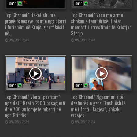
Top Channel/ Flakët shumë
Top Channel/ Vrau me armë
pranë banesave, pamje nga zjarri
shokun e fëmijërisë, tjetër
i furishëm në Krujë, zjarrfikësit
moment i arrestimit të Kristjan
në…
Sterjo
09/08 12:49
09/08 12:48
Top Channel/ Vlora “pushtim”
Top Channel/ Ngacmimi i të
nga deti! Rreth 2700 pasagjerë
dashurës e gara “kush është
dhe 700 automjete mbërrijnë
më i forti i lagjes”, shkak i
nga Brindisi
vrasjes
09/08 12:39
09/08 12:24