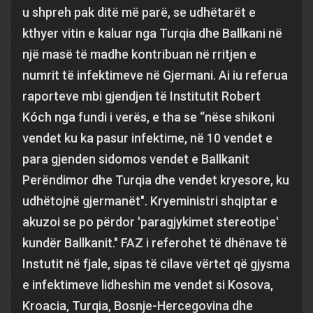
u shpreh pak ditë më parë, se udhëtarët e
kthyer vitin e kaluar nga Turqia dhe Ballkani në
një masë të madhe kontribuan në rritjen e
numrit të infektimeve në Gjermani. Ai iu referua
raporteve mbi gjendjen të Institutit Robert
Kóch nga fundi i verës, e tha se “nëse shikoni
vendet ku ka pasur infektime, në 10 vendet e
para gjenden sidomos vendet e Ballkanit
Perëndimor dhe Turqia dhe vendet kryesore, ku
udhëtojnë gjermanët". Kryeministri shqiptar e
akuzoi se po përdor 'paragjykimet stereotipe'
kundër Ballkanit." FAZ i referohet të dhënave të
Instutit në fjale, sipas të cilave vërtet që gjysma
e infektimeve lidheshin me vendet si Kosova,
Kroacia, Turqia, Bosnje-Hercegovina dhe