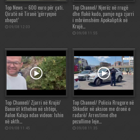
Top News – 600 euro për çati.
Top Channel/ Njerëz në rrugë
Qiratë në Tiranë ‘gërryejnë
dhe flakë kudo, pamje nga zjarri
xhepat’
i mbrëmshëm Apokaliptik në
Krujë…
09/08 12:03
09/08 11:55
Top Channel/ Zjarri në Krujë/
Top Channel/ Policia Rrugore në
Banorët kthehen në shtëpi,
Shkodër në aksion me dronë e
Aulon Kalaja ndan videon: Ishin
radarë/ Arrestime dhe
në akth…
pezullime leje…
09/08 11:45
09/08 11:35