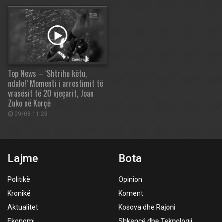
Top News – ‘Shtrihu këtu,
ndalo!’ Momenti i arrestimit të
vrasësit të 20 vjeçarit, Joan
Zuko në Korçë
09/08 11:28
Lajme
Bota
Politikë
Opinion
Kronikë
Koment
Aktualitet
Kosova dhe Rajoni
Ekonomi
Shkencë dhe Teknologji