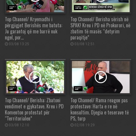
Top Channel/ Kryemadhi i
Top Channel/ Berisha sërish në
përgjigjet Berishës me batuta:
SPAK! Kreu i PD në Prokurori, në
Ju garantoj që me barrë nuk
zbatim të masës “detyrim
ngel, por…
paraqitje”
03/08 13:25
03/08 12:51
Top Channel/ Berisha: Zbatoni
Top Channel/ Rama reagon pas
vendimet e gjykatave. Kreu i PD
protestave: Harta e re në
Komenton protestat për
konsultim. Djegia e teserave të
“Territorialen”
PS, turp
03/08 12:10
02/08 19:29