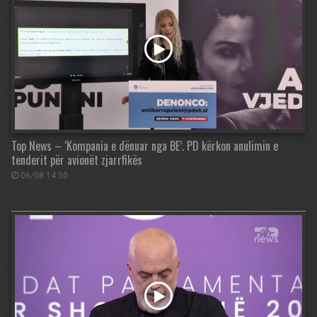
Top News – ‘Kompania e dënuar nga BE’. PD kërkon anulimin e
tenderit për avionët zjarrfikës
06/08 14:50