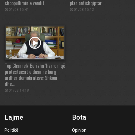
shpopullimin e vendit
plan antishqiptar
01/08 15:41
01/08 15:12
Top Channel/ Berisha ‘harron’ që
protestuesit e duan në burg,
urdhër demokratëve: Shkoni
dhe…
01/08 14:18
Lajme
Bota
Politikë
Opinion