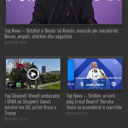
Top News – Shtyllat e ‘Besës’ së Ramës, mesazhi për socialistët:
Besim, empati, shërbim dhe angazhim
06/08 14:27
Top Channel/ Wendt ambasador
Top News – ‘Urdhër-arresti
i SHBA në Shqipëri! Senati
ndaj Ermal Beqirit’ Berisha
miratoi me 50, pritet firma e
thotë se procedurat u zvarritën
Trump
05/08 14:31
06/08 12:03