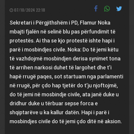
07/10/2024 22:18
Sekretari i Përgjithshëm i PD, Flamur Noka
mbajti fjalën në selinë blu pas përfundimit të
protestës. Ai tha se kjo protestë ishte hapi i
parë i mosbindjes civile. Noka: Do të jemi këtu
të vazhdojmë mosbindjen derisa synimet tona
të arrihen narkosi duhet të largohet dhe t’i
hapë rrugë paqes, sot startuam nga parlamenti
në rrugë, për çdo hap tjetër do t’ju njoftojmë,
do të jemi në mosbindje civile, ata janë duke u
dridhur duke u tërbuar sepse forca e
shqiptarëve u ka kallur datën. Hapi i parë i
mosbindjes civile do të jemi çdo ditë në aksion.