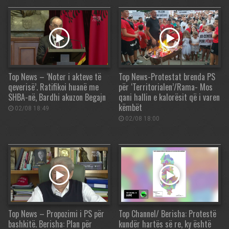
Top News – ‘Noter i akteve të
Top News-Protestat brenda PS
qeverisë’. Ratifikoi huanë me
për ‘Territorialen’/Rama- Mos
SHBA-në, Bardhi akuzon Begajn
qani hallin e kalorësit që i varen
këmbët
02/08 18:49
02/08 18:00
Top News – Propozimi i PS për
Top Channel/ Berisha: Protestë
bashkitë. Berisha: Plan për
kundër hartës së re, ky është