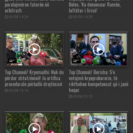
paralajmëron faturën në
Beles. ‘Ka denoncuar Ramën,
arbitrazh
luftëtar i lirisë’
05/08 14:29
05/08 14:28
Top Channel/ Kryemadhi: Nuk do
Top Channel/ Berisha: S’e
përdor shtatzëninë! Jo artifica
votojmë kryeprokurorin, të
procedurale përballë drejtësisë
rikthehen kompetencat që i janë
hequr
03/08 15:16
03/08 15:15