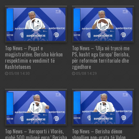
Top News – Pagat e
Top News – ‘Ulja në tryezë me
magjistratëve. Berisha kërkon
PS, kusht nga Europa’ Berisha,
respektimin e vendimit të
për reformën territoriale dhe
Kushtetueses
zgjedhore
05/08 14:30
05/08 14:29
Top News – ‘Aeroporti i Vlorës,
Top News – Berisha dënon
gjobë 500 milionë euro.’ Berisha
shpalljen non-grata të Valon