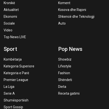
Kronikë
Koment
Aktualitet
Kosova dhe Rajoni
Ekonomi
Shkencë dhe Teknologji
Sociale
Auto
Video
Top News LIVE
Sport
Pop News
Kombëtarja
Showbiz
Kategoria Superiore
Lifestyle
Kategoria e Parë
Fashion
Premier League
Shëndeti
La Liga
Dieta
Serie A
Receta gatimi
Shumësportësh
Sport Gossip