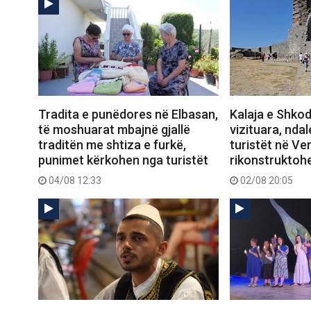
Tradita e punëdores në Elbasan,
Kalaja e Shko
të moshuarat mbajnë gjallë
vizituara, nda
traditën me shtiza e furkë,
turistët në Ver
punimet kërkohen nga turistët
rikonstruktoh
04/08 12:33
02/08 20:05