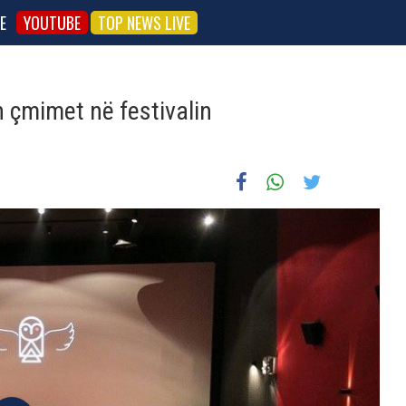
E
YOUTUBE
TOP NEWS LIVE
 çmimet në festivalin