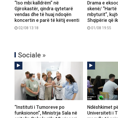
“Iso mbi kalldrëm” në
Drama e eksod
Gjirokastër, qindra qytetarë
skenë/ “Hartë
vendas dhe të huaj ndoqën
mbyturit”, kujt
koncertin e parë të këtij eventi
Shqipërie që 
02/08 13:18
01/08 19:55
Sociale »
“Instituti i Tumoreve po
Ndëshkimet për
funksionon”, Ministrja Sala në
Universiteti i 