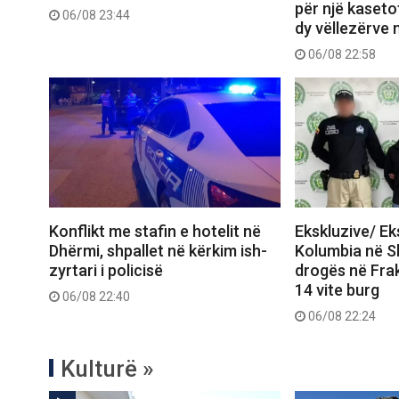
për një kasetof
06/08 23:44
dy vëllezërve 
06/08 22:58
Konflikt me stafin e hotelit në
Ekskluzive/ E
Dhërmi, shpallet në kërkim ish-
Kolumbia në Shq
zyrtari i policisë
drogës në Frak
14 vite burg
06/08 22:40
06/08 22:24
Kulturë »