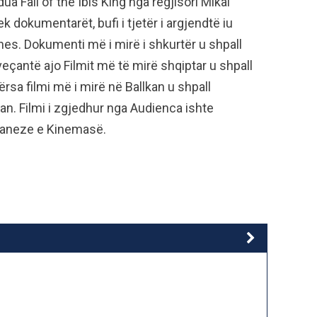
ua Fall of the Ibis King nga regjisori Mikai
dokumentarët, bufi i tjetër i argjendtë iu
nes. Dokumenti më i mirë i shkurtër u shpall
veçantë ajo Filmit më të mirë shqiptar u shpall
ërsa filmi më i mirë në Ballkan u shpall
lan. Filmi i zgjedhur nga Audienca ishte
Daneze e Kinemasë.