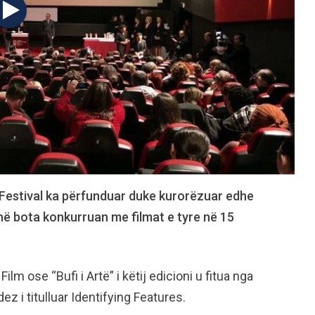
lm Festival ka përfunduar duke kurorëzuar edhe
thë bota konkurruan me filmat e tyre në 15
m ose “Bufi i Artë” i këtij edicioni u fitua nga
z i titulluar Identifying Features.