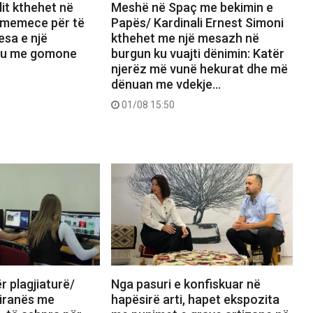
it kthehet në
Meshë në Spaç me bekimin e
 memece për të
Papës/ Kardinali Ernest Simoni
esa e një
kthehet me një mesazh në
iku me gomone
burgun ku vuajti dënimin: Katër
njerëz më vunë hekurat dhe më
dënuan me vdekje…
01/08 15:50
 plagjiaturë/
Nga pasuri e konfiskuar në
Tiranës me
hapësirë arti, hapet ekspozita