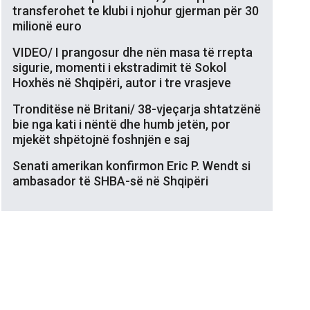
transferohet te klubi i njohur gjerman për 30
milionë euro
VIDEO/ I prangosur dhe nën masa të rrepta
sigurie, momenti i ekstradimit të Sokol
Hoxhës në Shqipëri, autor i tre vrasjeve
Tronditëse në Britani/ 38-vjeçarja shtatzënë
bie nga kati i nëntë dhe humb jetën, por
mjekët shpëtojnë foshnjën e saj
Senati amerikan konfirmon Eric P. Wendt si
ambasador të SHBA-së në Shqipëri