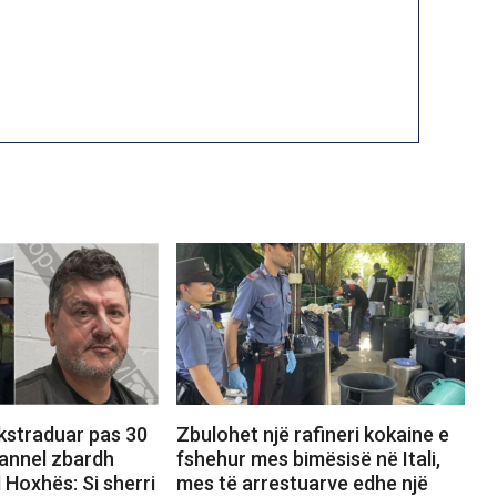
ekstraduar pas 30
Zbulohet një rafineri kokaine e
hannel zbardh
fshehur mes bimësisë në Itali,
 Hoxhës: Si sherri
mes të arrestuarve edhe një