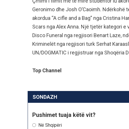
Çmimi i filmit më të mirë studentor iu akord
Geronimo dhe Josh O’Caoimh. Ndërkohë tek 
akordua “A cifle and a Bag” nga Cristina Ha
Scars nga Alex Anna. Një tjetër kategori e 
Disco Funeral nga regjisori Benart Laze, nd
Kriminelët nga regjisori turk Serhat Karaas
UN/DOGMATIC i regjistruar nga Shoqëria 
Top Channel
SONDAZH
Pushimet tuaja këtë vit?
Në Shqipëri