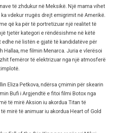
sonave të zhdukur në Meksikë. Një mama vihet
se ka vdekur rrugës drejt emigrimit në Amerikë.
me që ka për të portretizuar një realitet të
jë tjetër kategori e rëndësishme në këtë
et edhe në listën e gjatë të kandidatëve për
ah Hallaa, me filmin Menarca. Juria e vlerësoi
zhit femëror të elektrizuar nga një atmosferë
timplotë.
llin Eliza Petkova, ndërsa çmimin për skearin
in Bufi i Argjendtë e fitoi filmi Botox nga
 më të mirë Aksion iu akordua Titan të
 të mirë të animuar iu akordua Heart of Gold