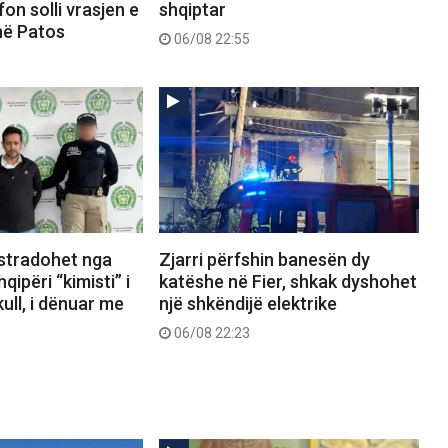
on solli vrasjen e
shqiptar
në Patos
06/08 22:55
kstradohet nga
Zjarri përfshin banesën dy
ipëri “kimisti” i
katëshe në Fier, shkak dyshohet
ull, i dënuar me
një shkëndijë elektrike
06/08 22:23