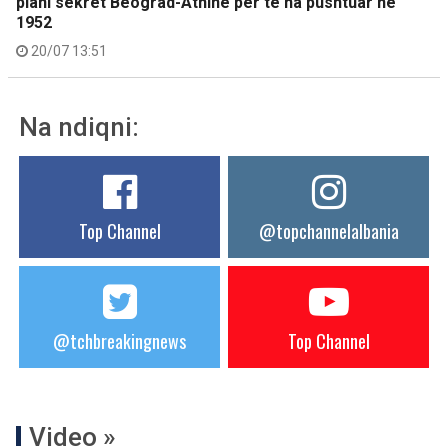
plani sekret Beograd-Athinë për të na pushtuar në
1952
20/07 13:51
Na ndiqni:
Top Channel
@topchannelalbania
@tchbreakingnews
Top Channel
Video »