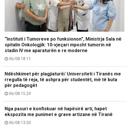
“Instituti i Tumoreve po funksionon”, Ministrja Sala në
spitalin Onkologjik: 10-vjeçari mposht tumorin në
stadin IV me aparaturën e re moderne
06/08 18:11
Ndëshkimet për plagjiaturë/ Universiteti i Tiranës me
rregulla të reja, të ashpra për studentët, më të buta
për pedagogët
06/08 15:24
Nga pasuri e konfiskuar në hapësirë arti, hapet
ekspozita me punimet e grave artizane në Tiranë
06/08 13:50