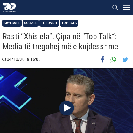
KRYESORE
SOCIALE
TË FUNDIT
TOP TALK
Rasti “Xhisiela”, Çipa në “Top Talk”:
Media të tregohej më e kujdesshme
04/10/2018 16:05