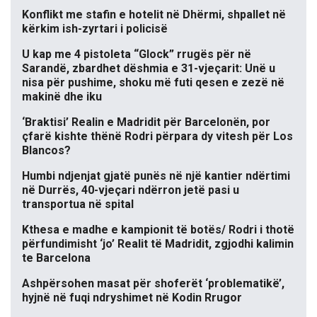
Konflikt me stafin e hotelit në Dhërmi, shpallet në
kërkim ish-zyrtari i policisë
U kap me 4 pistoleta “Glock” rrugës për në
Sarandë, zbardhet dëshmia e 31-vjeçarit: Unë u
nisa për pushime, shoku më futi qesen e zezë në
makinë dhe iku
‘Braktisi’ Realin e Madridit për Barcelonën, por
çfarë kishte thënë Rodri përpara dy vitesh për Los
Blancos?
Humbi ndjenjat gjatë punës në një kantier ndërtimi
në Durrës, 40-vjeçari ndërron jetë pasi u
transportua në spital
Kthesa e madhe e kampionit të botës/ Rodri i thotë
përfundimisht ‘jo’ Realit të Madridit, zgjodhi kalimin
te Barcelona
Ashpërsohen masat për shoferët ‘problematikë’,
hyjnë në fuqi ndryshimet në Kodin Rrugor