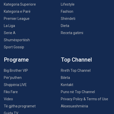
Kategoria Superiore
Lifestyle
Kategoria e Parë
Fashion
Premier League
Shëndeti
La Liga
Dieta
Serie A
Receta gatimi
Shumësportësh
Sport Gossip
Programe
Top Channel
Big Brother VIP
Rreth Top Channel
Për’puthen
Bileta
Shqipëria LIVE
Kontakt
Fiks Fare
Puno në Top Channel
Video
Privacy Policy & Terms of Use
Të gjitha programet
Aksesueshmëria
Guida TV