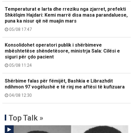
Temperaturat e larta dhe rreziku nga zjarret, prefekti
Shkëlqim Hajdari: Kemi marrë disa masa parandaluese,
puna ka nisur që në muajin mars
05/08 17:47
Konsolidohet operatori publik i shërbimeve
mbështetëse shëndetësore, ministrja Sala: Cilësi e
siguri për çdo pacient
05/08 11:24
Shërbime falas për fëmijët, Bashkia e Librazhdit
ndihmon 97 vogëlushë e të rinj me aftësi të kufizuara
04/08 12:30
Top Talk »