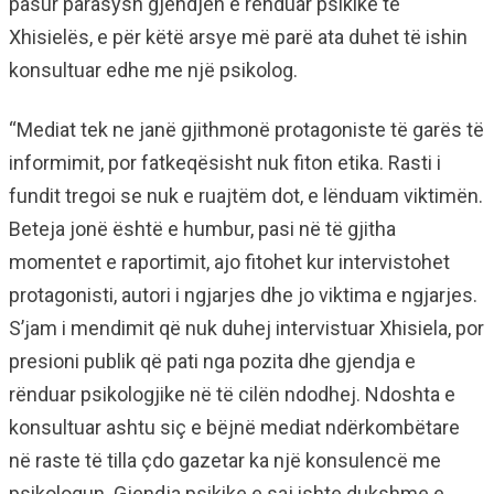
pasur parasysh gjendjen e rënduar psikike të
Xhisielës, e për këtë arsye më parë ata duhet të ishin
konsultuar edhe me një psikolog.
“Mediat tek ne janë gjithmonë protagoniste të garës të
informimit, por fatkeqësisht nuk fiton etika. Rasti i
fundit tregoi se nuk e ruajtëm dot, e lënduam viktimën.
Beteja jonë është e humbur, pasi në të gjitha
momentet e raportimit, ajo fitohet kur intervistohet
protagonisti, autori i ngjarjes dhe jo viktima e ngjarjes.
S’jam i mendimit që nuk duhej intervistuar Xhisiela, por
presioni publik që pati nga pozita dhe gjendja e
rënduar psikologjike në të cilën ndodhej. Ndoshta e
konsultuar ashtu siç e bëjnë mediat ndërkombëtare
në raste të tilla çdo gazetar ka një konsulencë me
psikologun. Gjendja psikike e saj ishte dukshme e