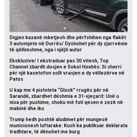
Digjen kazanë mbetjesh dhe përfshihen nga flakët
3 automjete në Durrës/ Dyshohet për dy zjarrvënie
të qëllimshme, nga i njëjti autor
Ekskluzive/ I ekstraduar pas 30 vitesh, Top
Channel zbardh dosjen e Sokol Hoxhës: Si sherri
për një kasetofon solli vrasjen e dy vëllezërve në
Patos
U kap me 4 pistoleta “Glock” rrugës për në
Sarandë, zbardhet dëshmia e 31-vjeçarit: Unë u
nisa për pushime, shoku më futi qesen e zezë në
makinë dhe iku
Trump hedh poshtë aludimet për mungesë
municionesh luftarake: Kush ka publikuar deklarata
tradhtare, të dënohet me burg