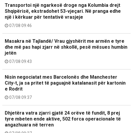
Transportoi një ngarkesë droge nga Kolumbia drejt
Shqipërisë, ekstradohet 53-vjeçari. Në pranga edhe
një i kërkuar për tentativë vrasjeje
07/08 09:46
Masakra në Tajlandë/ Vrau gjyshërit me armën e tyre
dhe më pas hapi zjarr në shkollë, pesë mësues humbin
jetën
07/08 09:43
Nisin negociatat mes Barcelonës dhe Manchester
City-t, ja sa pritet të paguajnë katalanasit për kartonin
e Rodrit
07/08 09:37
Dhjetëra vatra zjarri gjatë 24 orëve të fundit, 8 prej
tyre mbeten ende aktive, 502 forca operacionale të
angazhuara në terren