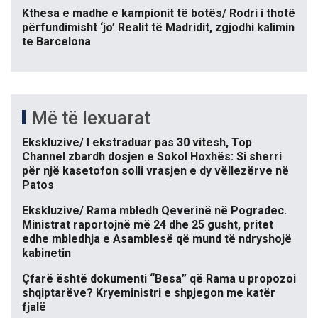
Kthesa e madhe e kampionit të botës/ Rodri i thotë
përfundimisht ‘jo’ Realit të Madridit, zgjodhi kalimin
te Barcelona
Më të lexuarat
Ekskluzive/ I ekstraduar pas 30 vitesh, Top
Channel zbardh dosjen e Sokol Hoxhës: Si sherri
për një kasetofon solli vrasjen e dy vëllezërve në
Patos
Ekskluzive/ Rama mbledh Qeverinë në Pogradec.
Ministrat raportojnë më 24 dhe 25 gusht, pritet
edhe mbledhja e Asamblesë që mund të ndryshojë
kabinetin
Çfarë është dokumenti “Besa” që Rama u propozoi
shqiptarëve? Kryeministri e shpjegon me katër
fjalë