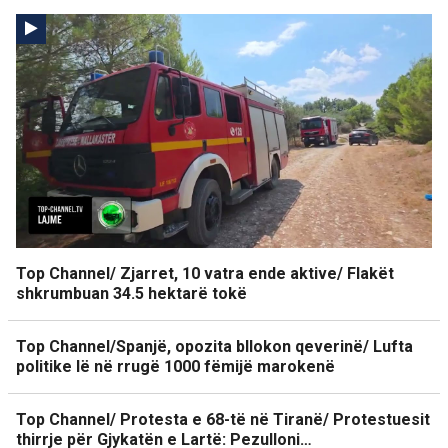
Top Channel/ Zjarret, 10 vatra ende aktive/ Flakët
shkrumbuan 34.5 hektarë tokë
Top Channel/Spanjë, opozita bllokon qeverinë/ Lufta
politike lë në rrugë 1000 fëmijë marokenë
Top Channel/ Protesta e 68-të në Tiranë/ Protestuesit
thirrje për Gjykatën e Lartë: Pezulloni…