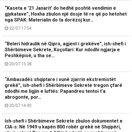
“Kaseta e ’21 Janarit’ do hedhë poshtë vendimin e
gjykatave”, Hoxha zbulon një dosje të re që po hetohet
nga SPAK: Materialin do ta dorëzoj kur…
22/07 17:54
“Beleri hidraulik në Qipro, agjent i grekëve”, ish-shefi i
Shërbimeve Sekrete, Koçollari: Kur ndodhi ngjarja e
Peshkëpisë, u tha se…
20/07 15:38
“Ambasadës shqiptare i vunë zjarrin ekstremistët
grekë”, ish-shefi i Shërbimeve Sekrete tregon çfarë
ndodhi me ligjin e luftës: Papandreu tentoi t’a
abrogonte, por…
20/07 14:40
Ish-shefi i Shërbimeve Sekrete zbulon dokumentet e
CIA-s: Në 1949 u kapën 800 robër grekë në Shqipëri,