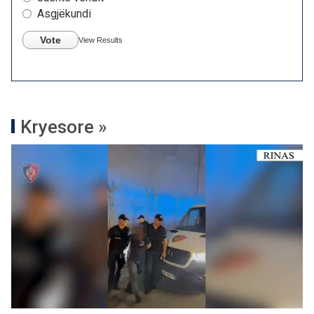
Asgjëkundi
Vote
View Results
Kryesore »