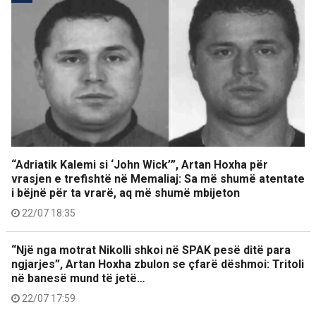
“Adriatik Kalemi si ‘John Wick’”, Artan Hoxha për
vrasjen e trefishtë në Memaliaj: Sa më shumë atentate
i bëjnë për ta vrarë, aq më shumë mbijeton
22/07 18:35
“Një nga motrat Nikolli shkoi në SPAK pesë ditë para
ngjarjes”, Artan Hoxha zbulon se çfarë dëshmoi: Tritoli
në banesë mund të jetë…
22/07 17:59