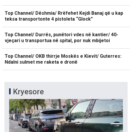
Top Channel/ Dëshmia/ Rrëfehet Kejdi Banaj që u kap
teksa transportonte 4 pistoleta “Glock”
Top Channel/ Durrës, punëtori vdes në kantier/ 40-
vjeçari u transportua në spital, por nuk mbijetoi
Top Channel/ OKB thirrje Moskës e Kievit/ Guterres:
Ndalni sulmet me raketa e dronë
Kryesore