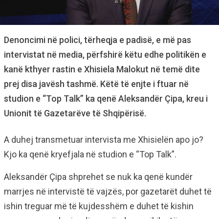
Denoncimi në polici, tërheqja e padisë, e më pas
intervistat në media, përfshirë këtu edhe politikën e
kanë kthyer rastin e Xhisiela Malokut në temë dite
prej disa javësh tashmë. Këtë të enjte i ftuar në
studion e “Top Talk” ka qenë Aleksandër Çipa, kreu i
Unionit të Gazetarëve të Shqipërisë.
A duhej transmetuar intervista me Xhisielën apo jo?
Kjo ka qenë kryefjala në studion e “Top Talk”.
Aleksandër Çipa shprehet se nuk ka qenë kundër
marrjes në intervistë të vajzës, por gazetarët duhet të
ishin treguar më të kujdesshëm e duhet të kishin