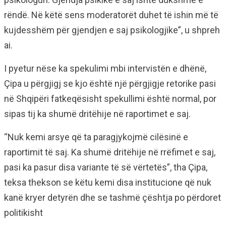
rëndë. Në këtë sens moderatorët duhet të ishin më të
kujdesshëm për gjendjen e saj psikologjike”, u shpreh
ai.
I pyetur nëse ka spekulimi mbi intervistën e dhënë,
Çipa u përgjigj se kjo është një përgjigje retorike pasi
në Shqipëri fatkeqësisht spekullimi është normal, por
sipas tij ka shumë dritëhije në raportimet e saj.
“Nuk kemi arsye që ta paragjykojmë cilësinë e
raportimit të saj. Ka shumë dritëhije në rrëfimet e saj,
pasi ka pasur disa variante të së vërtetës”, tha Çipa,
teksa thekson se këtu kemi disa institucione që nuk
kanë kryer detyrën dhe se tashmë çështja po përdoret
politikisht