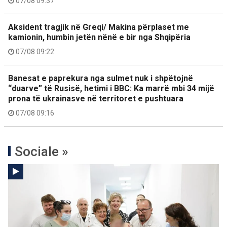
07/08 09:37
Aksident tragjik në Greqi/ Makina përplaset me
kamionin, humbin jetën nënë e bir nga Shqipëria
07/08 09:22
Banesat e paprekura nga sulmet nuk i shpëtojnë
“duarve” të Rusisë, hetimi i BBC: Ka marrë mbi 34 mijë
prona të ukrainasve në territoret e pushtuara
07/08 09:16
Sociale »