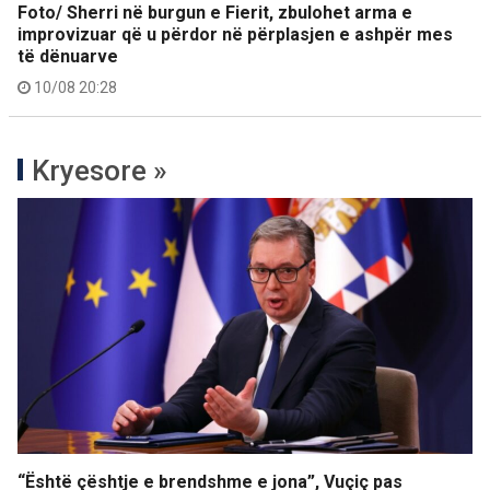
Foto/ Sherri në burgun e Fierit, zbulohet arma e
improvizuar që u përdor në përplasjen e ashpër mes
të dënuarve
10/08 20:28
Kryesore »
“Është çështje e brendshme e jona”, Vuçiç pas