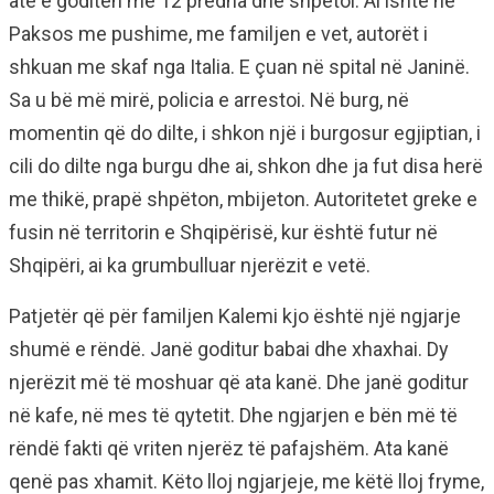
atë e goditën me 12 predha dhe shpëtoi. Ai ishte në
Paksos me pushime, me familjen e vet, autorët i
shkuan me skaf nga Italia. E çuan në spital në Janinë.
Sa u bë më mirë, policia e arrestoi. Në burg, në
momentin që do dilte, i shkon një i burgosur egjiptian, i
cili do dilte nga burgu dhe ai, shkon dhe ja fut disa herë
me thikë, prapë shpëton, mbijeton. Autoritetet greke e
fusin në territorin e Shqipërisë, kur është futur në
Shqipëri, ai ka grumbulluar njerëzit e vetë.
Patjetër që për familjen Kalemi kjo është një ngjarje
shumë e rëndë. Janë goditur babai dhe xhaxhai. Dy
njerëzit më të moshuar që ata kanë. Dhe janë goditur
në kafe, në mes të qytetit. Dhe ngjarjen e bën më të
rëndë fakti që vriten njerëz të pafajshëm. Ata kanë
qenë pas xhamit. Këto lloj ngjarjeje, me këtë lloj fryme,