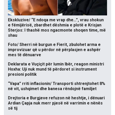
Ekskluzive/ “E ndoqa me vrap dhe…”, vrau shokun
e fëmijërisë, zbardhet dëshmia e plotë e Krisjan
Sterjos: I thashë mos ngacmonte shoqen time, më
shau
Foto/ Sherri në burgun e Fierit, zbulohet arma e
improvizuar që u përdor në përplasjen e ashpër
mes të dënuarve
Deklarata e Vuçiçit për lumin Ibër, reagon ministri
Hoxha: Uji nuk mund të përdoret si instrument
presioni politik
“Vapa” rriti inflacionin/ Transporti shtrenjtohet 8%
në vit, ushqimet dhe banesa rëndojnë familjet
Drejtoria e Burgjeve refuzon në heshtje, i dënuari
Ardian Çapja nuk merr pjesë në varrimin e nënës
së tij