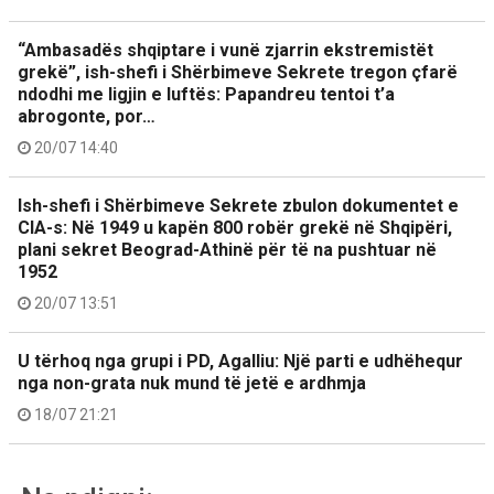
“Ambasadës shqiptare i vunë zjarrin ekstremistët
grekë”, ish-shefi i Shërbimeve Sekrete tregon çfarë
ndodhi me ligjin e luftës: Papandreu tentoi t’a
abrogonte, por…
20/07 14:40
Ish-shefi i Shërbimeve Sekrete zbulon dokumentet e
CIA-s: Në 1949 u kapën 800 robër grekë në Shqipëri,
plani sekret Beograd-Athinë për të na pushtuar në
1952
20/07 13:51
U tërhoq nga grupi i PD, Agalliu: Një parti e udhëhequr
nga non-grata nuk mund të jetë e ardhmja
18/07 21:21