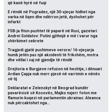
që kanë hyrë në fuqi
E rëndë në Pogradec, një 30-vjeçar hidhet nga
varka në liqen dhe ndërron jetë, dyshohet për
infarkt
FSB-ja fiton pushtet të paparë në Rusi, gazetari
Andrei Soldatov: Putini gjithnjë e më i varur nga
shërbimet sekrete
Tragjedi gjatë pushimeve verore/ 16-vjeçarja
humb jetën pas një aksidenti të frikshëm, motra
dhe vëllai i saj në gjendje të rëndë
Drejtoria e Burgjeve refuzon në heshtje, i dënuari
Ardian Çapja nuk merr pjesë në varrimin e nënës
së tij
Deklaratat e Zelenskyt në Beograd kundër
pavarësisë së Kosovës, Majko nxjerr foton me
flamurin kuqezi në parlamentin ukrainas: Aleanca
nuk përcaktohet nga…