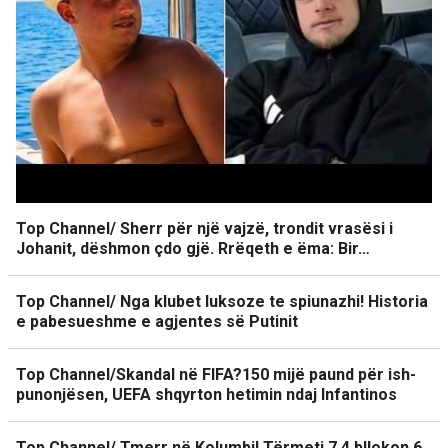
Top Channel/ Sherr për një vajzë, trondit vrasësi i
Johanit, dëshmon çdo gjë. Rrëqeth e ëma: Bir…
Top Channel/ Nga klubet luksoze te spiunazhi! Historia
e pabesueshme e agjentes së Putinit
Top Channel/Skandal në FIFA?150 mijë paund për ish-
punonjësen, UEFA shqyrton hetimin ndaj Infantinos
Top Channel/ Tmerr në Kolumbi! Tërmeti 7.4 bllokon 6