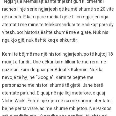
“Ngjarja e Memaliajt është thjesht guri kilometrik i
radhës i një serie ngjarjesh që ka më shumë se 20 vite
që ndodh. E kam parë mediat që e fillon ngjarjen nga
atentatit me minë të telekomanduar të Sadikajt para dy
vitesh, por historia është shumë më e gjatë. Nuk nis
nga kjo gjë, nuk është kaq e shkurtër.
Kemi të bëjmë me një histori ngjarjesh, po të kujtoj 18
muajt e fundit. Unë qëkur kam filluar të merrem me
gazetari, kam dëgjuar për Adriatik Kalemin. Nuk ka
nevojë të hyj në “Google”. Kemi të bëjmë me
personazhe me histori shumë të gjatë. Janë bërë
atentate pafund. E quaj, në një lloj metafore, e quaj
‘John Wick’. Është një njeri që sa më shumë atentate i
bëjnë për ta vrarë, aq më shumë mbijeton. Në Paksos