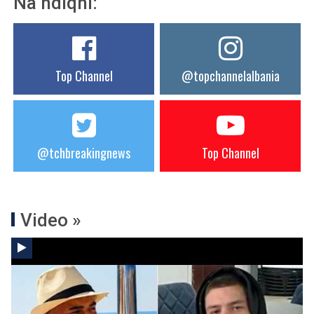
Na ndiqni:
Top Channel
@topchannelalbania
@tchbreakingnews
Top Channel
Video »