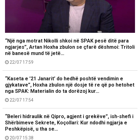
“Një nga motrat Nikolli shkoi në SPAK pesë ditë para
ngjarjes”, Artan Hoxha zbulon se çfarë dëshmoi: Tritoli
në banesë mund të jetë…
22/07 17:59
“Kaseta e ’21 Janarit’ do hedhë poshtë vendimin e
gjykatave”, Hoxha zbulon një dosje të re që po hetohet
nga SPAK: Materialin do ta dorëzoj kur…
22/07 17:54
“Beleri hidraulik në Qipro, agjent i grekëve”, ish-shefi i
Shërbimeve Sekrete, Koçollari: Kur ndodhi ngjarja e
Peshkëpisë, u tha se…
20/07 15:38