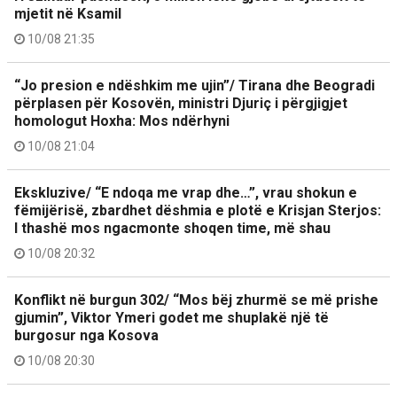
mjetit në Ksamil
10/08 21:35
“Jo presion e ndëshkim me ujin”/ Tirana dhe Beogradi
përplasen për Kosovën, ministri Djuriç i përgjigjet
homologut Hoxha: Mos ndërhyni
10/08 21:04
Ekskluzive/ “E ndoqa me vrap dhe…”, vrau shokun e
fëmijërisë, zbardhet dëshmia e plotë e Krisjan Sterjos:
I thashë mos ngacmonte shoqen time, më shau
10/08 20:32
Konflikt në burgun 302/ “Mos bëj zhurmë se më prishe
gjumin”, Viktor Ymeri godet me shuplakë një të
burgosur nga Kosova
10/08 20:30