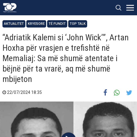
AKTUALITET
KRYESORE
TË FUNDIT
TOP TALK
“Adriatik Kalemi si ‘John Wick’”, Artan
Hoxha për vrasjen e trefishtë në
Memaliaj: Sa më shumë atentate i
bëjnë për ta vrarë, aq më shumë
mbijeton
22/07/2024 18:35