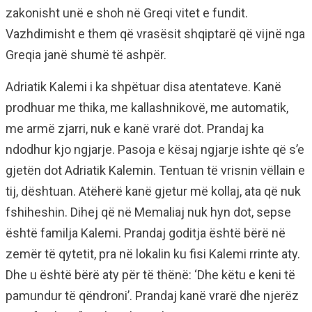
zakonisht unë e shoh në Greqi vitet e fundit.
Vazhdimisht e them që vrasësit shqiptarë që vijnë nga
Greqia janë shumë të ashpër.
Adriatik Kalemi i ka shpëtuar disa atentateve. Kanë
prodhuar me thika, me kallashnikovë, me automatik,
me armë zjarri, nuk e kanë vrarë dot. Prandaj ka
ndodhur kjo ngjarje. Pasoja e kësaj ngjarje ishte që s’e
gjetën dot Adriatik Kalemin. Tentuan të vrisnin vëllain e
tij, dështuan. Atëherë kanë gjetur më kollaj, ata që nuk
fshiheshin. Dihej që në Memaliaj nuk hyn dot, sepse
është familja Kalemi. Prandaj goditja është bërë në
zemër të qytetit, pra në lokalin ku fisi Kalemi rrinte aty.
Dhe u është bërë aty për të thënë: ‘Dhe këtu e keni të
pamundur të qëndroni’. Prandaj kanë vrarë dhe njerëz