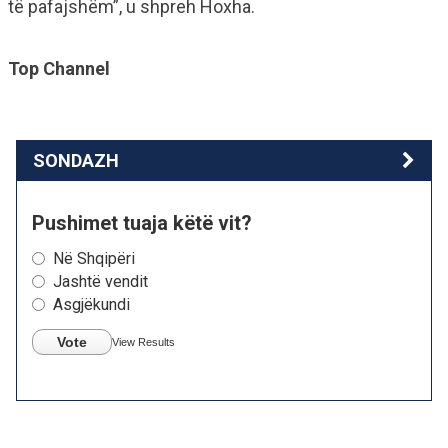
të pafajshëm”, u shpreh Hoxha.
Top Channel
SONDAZH
Pushimet tuaja këtë vit?
Në Shqipëri
Jashtë vendit
Asgjëkundi
Vote
View Results