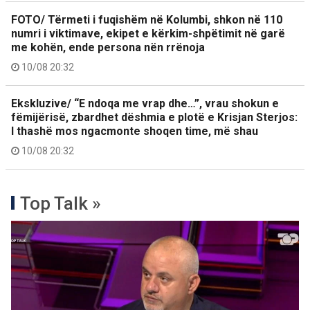
FOTO/ Tërmeti i fuqishëm në Kolumbi, shkon në 110
numri i viktimave, ekipet e kërkim-shpëtimit në garë
me kohën, ende persona nën rrënoja
10/08 20:32
Ekskluzive/ “E ndoqa me vrap dhe…”, vrau shokun e
fëmijërisë, zbardhet dëshmia e plotë e Krisjan Sterjos:
I thashë mos ngacmonte shoqen time, më shau
10/08 20:32
Top Talk »