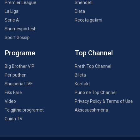
Premier League
Shëndeti
La Liga
Dieta
Serie A
Receta gatimi
Shumësportësh
Sport Gossip
Programe
Top Channel
Big Brother VIP
Rreth Top Channel
Për’puthen
Bileta
Shqipëria LIVE
Kontakt
Fiks Fare
Puno në Top Channel
Video
Privacy Policy & Terms of Use
Të gjitha programet
Aksesueshmëria
Guida TV