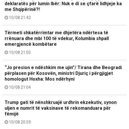
deklaratës për lumin Ibër: Nuk e di se çfarë lidhjeje ka
me Shqipërinë?!
10/08 21:42
Tërmeti shkatërrimtar me dhjetëra ndërtesa të
rrënuara dhe mbi 100 të vdekur, Kolumbia shpall
emergjencë kombëtare
10/08 21:05
“Jo presion e ndëshkim me ujin”/ Tirana dhe Beogradi
përplasen për Kosovën, ministri Djuriç i përgjigjet
homologut Hoxha: Mos ndërhyni
10/08 21:04
Trump gati të nënshkruajë urdhrin ekzekutiv, synon
uljen e numrit të vaksinave të rekomanduara për
fëmijë
10/08 20:59