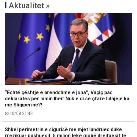
Aktualitet »
“Është çështje e brendshme e jona”, Vuçiç pas
deklaratës për lumin Ibër: Nuk e di se çfarë lidhjeje ka
me Shqipërinë?!
10/08 21:42
Shkel perimetrin e sigurisë me mjet lundrues duke
rrezikuar pushuesit, 5 milion lekë gjobë drejtuesit të