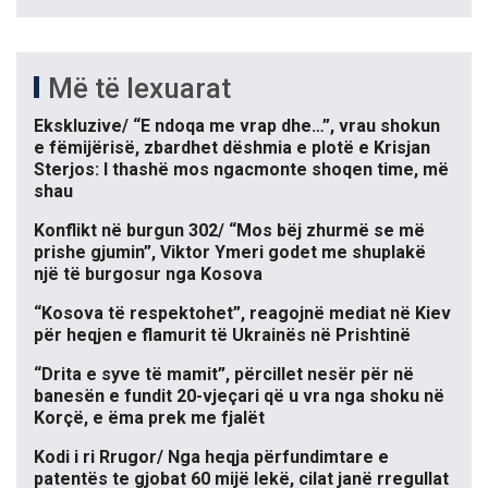
Më të lexuarat
Ekskluzive/ “E ndoqa me vrap dhe…”, vrau shokun
e fëmijërisë, zbardhet dëshmia e plotë e Krisjan
Sterjos: I thashë mos ngacmonte shoqen time, më
shau
Konflikt në burgun 302/ “Mos bëj zhurmë se më
prishe gjumin”, Viktor Ymeri godet me shuplakë
një të burgosur nga Kosova
“Kosova të respektohet”, reagojnë mediat në Kiev
për heqjen e flamurit të Ukrainës në Prishtinë
“Drita e syve të mamit”, përcillet nesër për në
banesën e fundit 20-vjeçari që u vra nga shoku në
Korçë, e ëma prek me fjalët
Kodi i ri Rrugor/ Nga heqja përfundimtare e
patentës te gjobat 60 mijë lekë, cilat janë rregullat