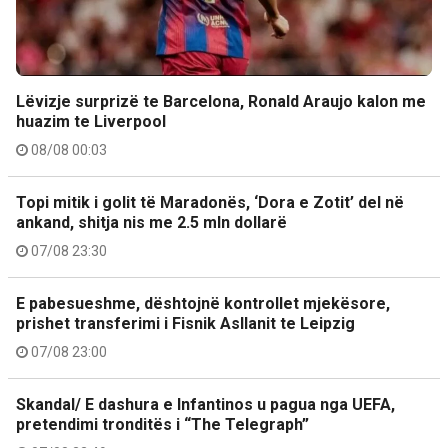
Lëvizje surprizë te Barcelona, Ronald Araujo kalon me
huazim te Liverpool
08/08 00:03
Topi mitik i golit të Maradonës, ‘Dora e Zotit’ del në
ankand, shitja nis me 2.5 mln dollarë
07/08 23:30
E pabesueshme, dështojnë kontrollet mjekësore,
prishet transferimi i Fisnik Asllanit te Leipzig
07/08 23:00
Skandal/ E dashura e Infantinos u pagua nga UEFA,
pretendimi tronditës i “The Telegraph”