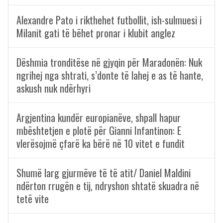
Alexandre Pato i rikthehet futbollit, ish-sulmuesi i
Milanit gati të bëhet pronar i klubit anglez
Dëshmia tronditëse në gjyqin për Maradonën: Nuk
ngrihej nga shtrati, s’donte të lahej e as të hante,
askush nuk ndërhyri
Argjentina kundër europianëve, shpall hapur
mbështetjen e plotë për Gianni Infantinon: E
vlerësojmë çfarë ka bërë në 10 vitet e fundit
Shumë larg gjurmëve të të atit/ Daniel Maldini
ndërton rrugën e tij, ndryshon shtatë skuadra në
tetë vite