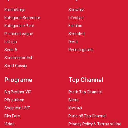
Kombëtarja
Showbiz
Kategoria Superiore
Lifestyle
Kategoria e Parë
Fashion
Premier League
Shëndeti
La Liga
Dieta
Serie A
Receta gatimi
Shumësportësh
Sport Gossip
Programe
Top Channel
Big Brother VIP
Rreth Top Channel
Për’puthen
Bileta
Shqipëria LIVE
Kontakt
Fiks Fare
Puno në Top Channel
Video
Privacy Policy & Terms of Use