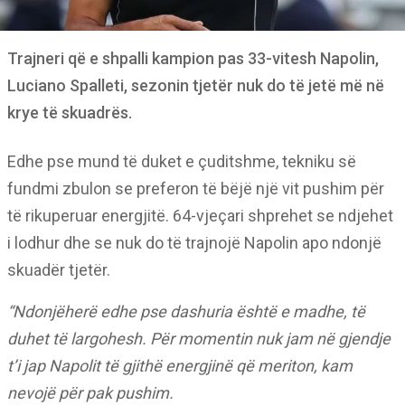
Trajneri që e shpalli kampion pas 33-vitesh Napolin,
Luciano Spalleti, sezonin tjetër nuk do të jetë më në
krye të skuadrës.
Edhe pse mund të duket e çuditshme, tekniku së
fundmi zbulon se preferon të bëjë një vit pushim për
të rikuperuar energjitë. 64-vjeçari shprehet se ndjehet
i lodhur dhe se nuk do të trajnojë Napolin apo ndonjë
skuadër tjetër.
“Ndonjëherë edhe pse dashuria është e madhe, të
duhet të largohesh. Për momentin nuk jam në gjendje
t’i jap Napolit të gjithë energjinë që meriton, kam
nevojë për pak pushim.