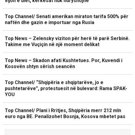
vijon e ulët, kërkesat nuk ndryshojnë
Top Channel/ Senati amerikan miraton tarifa 500% për
naftën dhe gazin e importuar nga Rusia
Top News – Zelensky viziton për herë të parë Serbinë.
Takime me Vuçiçin në një moment delikat
Top News – Skadon afati Kushtetues. Por, Kuvendi i
Kosovën shtyn sërish seancën
Top Channel/ “Shqipëria e shqiptarëve, jo e
pushtetarëve”, protestuesit në bulevard: Rama SPAK-
YOU
Top Channel/ Plani i Rritjes, Shqipëria merr 212 mln
euro nga BE. Penalizohet Bosnja, Kosova mbetet pas