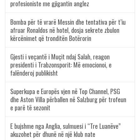
profesioniste me gjigantin anglez
Bomba për të vrarë Messin dhe tentativa për t’iu
afruar Ronaldos në hotel, dosja sekrete zbulon
kërcënimet që tronditën Botërorin
Gjesti i veçantë i Muçit ndaj Salah, reagon
presidenti i Trabzonsporit: Më emocionoi, e
falënderoj publikisht
Superkupa e Europës vjen në Top Channel, PSG
dhe Aston Villa përballen në Salzburg për trofeun
e parë të sezonit
E bujshme nga Anglia, sulmuesi i “Tre Luanëve”
akuzohet për dhunë në një klub nate