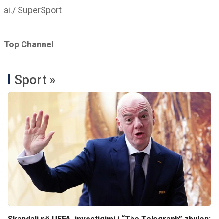
ai./ SuperSport
Top Channel
Sport »
Skandali në UEFA, investigimi i “The Telegraph” zbulon: