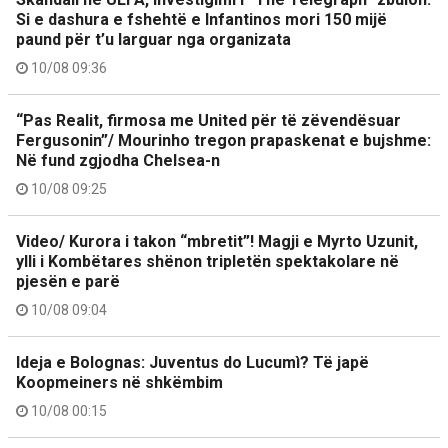
Si e dashura e fshehtë e Infantinos mori 150 mijë
paund për t’u larguar nga organizata
10/08 09:36
“Pas Realit, firmosa me United për të zëvendësuar
Fergusonin”/ Mourinho tregon prapaskenat e bujshme:
Në fund zgjodha Chelsea-n
10/08 09:25
Video/ Kurora i takon “mbretit”! Magji e Myrto Uzunit,
ylli i Kombëtares shënon tripletën spektakolare në
pjesën e parë
10/08 09:04
Ideja e Bolognas: Juventus do Lucumì? Të japë
Koopmeiners në shkëmbim
10/08 00:15