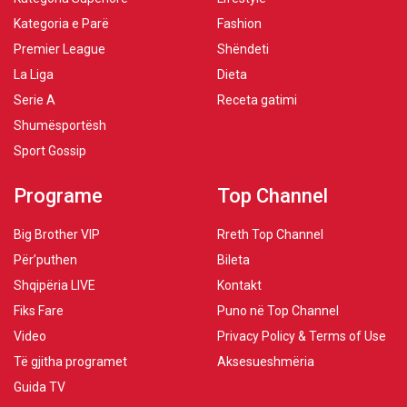
Kategoria e Parë
Fashion
Premier League
Shëndeti
La Liga
Dieta
Serie A
Receta gatimi
Shumësportësh
Sport Gossip
Programe
Top Channel
Big Brother VIP
Rreth Top Channel
Për’puthen
Bileta
Shqipëria LIVE
Kontakt
Fiks Fare
Puno në Top Channel
Video
Privacy Policy & Terms of Use
Të gjitha programet
Aksesueshmëria
Guida TV