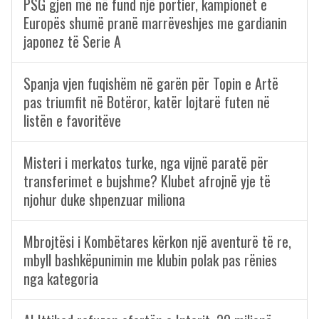
PSG gjen më në fund një portier, kampionët e
Europës shumë pranë marrëveshjes me gardianin
japonez të Serie A
Spanja vjen fuqishëm në garën për Topin e Artë
pas triumfit në Botëror, katër lojtarë futen në
listën e favoritëve
Misteri i merkatos turke, nga vijnë paratë për
transferimet e bujshme? Klubet afrojnë yje të
njohur duke shpenzuar miliona
Mbrojtësi i Kombëtares kërkon një aventurë të re,
mbyll bashkëpunimin me klubin polak pas rënies
nga kategoria