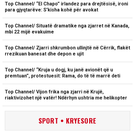
Top Channel/ “El Chapo” irlandez para drejtësisë, ironi
para gjyqtarëve: S’kisha kohë për avokat
Top Channel/ Situatë dramatike nga zjarret në Kanada,
mbi 22 mijë evakuime
Top Channel/ Zjarri shkrumbon ullinjtë në Cërrik, flakët
rrezikuan banesat dhe depon e ujit
Top Channel/ “Kruja u dogj, ku janë avionët që u
premtuan”, protestuesit: Rama, do të të marrë deti
Top Channel/ Vijon frika nga zjarri në Krujë,
riaktivizohet një vatër! Ndërhyn ushtria me helikopter
SPORT • KRYESORE