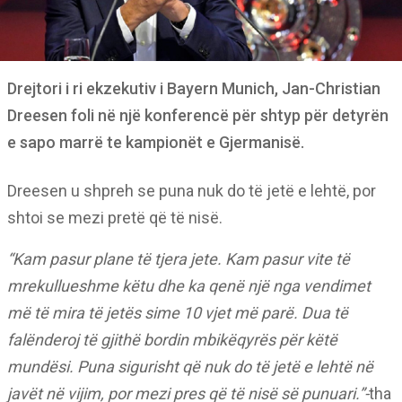
Drejtori i ri ekzekutiv i Bayern Munich, Jan-Christian
Dreesen foli në një konferencë për shtyp për detyrën
e sapo marrë te kampionët e Gjermanisë.
Dreesen u shpreh se puna nuk do të jetë e lehtë, por
shtoi se mezi pretë që të nisë.
“Kam pasur plane të tjera jete. Kam pasur vite të
mrekullueshme këtu dhe ka qenë një nga vendimet
më të mira të jetës sime 10 vjet më parë. Dua të
falënderoj të gjithë bordin mbikëqyrës për këtë
mundësi. Puna sigurisht që nuk do të jetë e lehtë në
javët në vijim, por mezi pres që të nisë së punuari.”-
tha