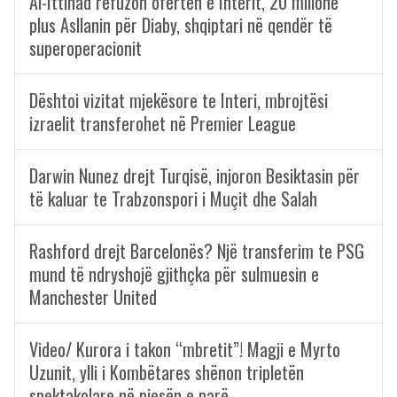
Al-Ittihad refuzon ofertën e Interit, 20 milionë
plus Asllanin për Diaby, shqiptari në qendër të
superoperacionit
Dështoi vizitat mjekësore te Interi, mbrojtësi
izraelit transferohet në Premier League
Darwin Nunez drejt Turqisë, injoron Besiktasin për
të kaluar te Trabzonspori i Muçit dhe Salah
Rashford drejt Barcelonës? Një transferim te PSG
mund të ndryshojë gjithçka për sulmuesin e
Manchester United
Video/ Kurora i takon “mbretit”! Magji e Myrto
Uzunit, ylli i Kombëtares shënon tripletën
spektakolare në pjesën e parë