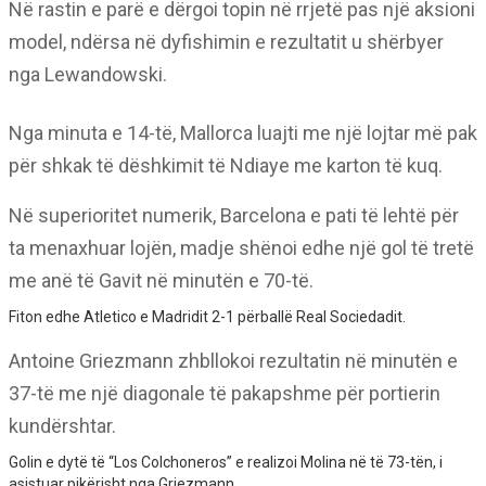
Në rastin e parë e dërgoi topin në rrjetë pas një aksioni
model, ndërsa në dyfishimin e rezultatit u shërbyer
nga Lewandowski.
Nga minuta e 14-të, Mallorca luajti me një lojtar më pak
për shkak të dëshkimit të Ndiaye me karton të kuq.
Në superioritet numerik, Barcelona e pati të lehtë për
ta menaxhuar lojën, madje shënoi edhe një gol të tretë
me anë të Gavit në minutën e 70-të.
Fiton edhe Atletico e Madridit 2-1 përballë Real Sociedadit.
Antoine Griezmann zhbllokoi rezultatin në minutën e
37-të me një diagonale të pakapshme për portierin
kundërshtar.
Golin e dytë të “Los Colchoneros” e realizoi Molina në të 73-tën, i
asistuar pikërisht nga Griezmann.