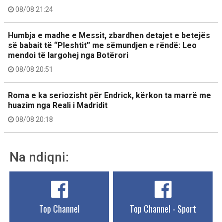
08/08 21:24
Humbja e madhe e Messit, zbardhen detajet e betejës
së babait të “Pleshtit” me sëmundjen e rëndë: Leo
mendoi të largohej nga Botërori
08/08 20:51
Roma e ka seriozisht për Endrick, kërkon ta marrë me
huazim nga Reali i Madridit
08/08 20:18
Na ndiqni:
Top Channel
Top Channel - Sport