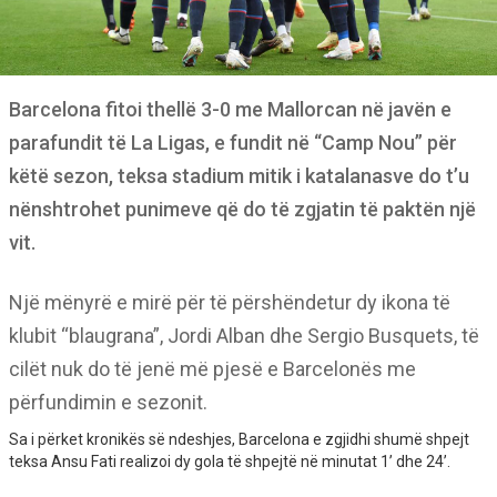
Barcelona fitoi thellë 3-0 me Mallorcan në javën e
parafundit të La Ligas, e fundit në “Camp Nou” për
këtë sezon, teksa stadium mitik i katalanasve do t’u
nënshtrohet punimeve që do të zgjatin të paktën një
vit.
Një mënyrë e mirë për të përshëndetur dy ikona të
klubit “blaugrana”, Jordi Alban dhe Sergio Busquets, të
cilët nuk do të jenë më pjesë e Barcelonës me
përfundimin e sezonit.
Sa i përket kronikës së ndeshjes, Barcelona e zgjidhi shumë shpejt
teksa Ansu Fati realizoi dy gola të shpejtë në minutat 1’ dhe 24’.