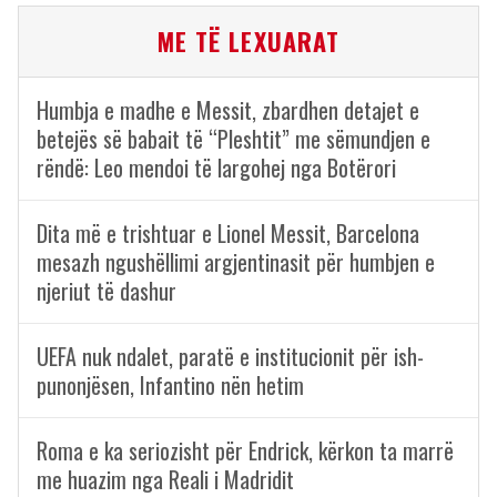
ME TË LEXUARAT
Humbja e madhe e Messit, zbardhen detajet e
betejës së babait të “Pleshtit” me sëmundjen e
rëndë: Leo mendoi të largohej nga Botërori
Dita më e trishtuar e Lionel Messit, Barcelona
mesazh ngushëllimi argjentinasit për humbjen e
njeriut të dashur
UEFA nuk ndalet, paratë e institucionit për ish-
punonjësen, Infantino nën hetim
Roma e ka seriozisht për Endrick, kërkon ta marrë
me huazim nga Reali i Madridit