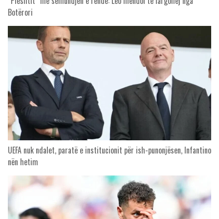
“Pleshtit” me sëmundjen e rëndë: Leo mendoi të largohej nga
Botërori
UEFA nuk ndalet, paratë e institucionit për ish-punonjësen, Infantino
nën hetim