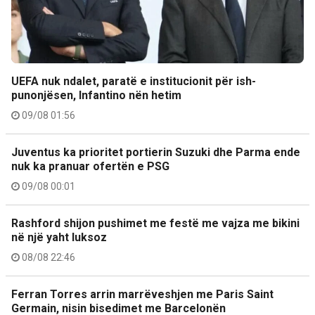
UEFA nuk ndalet, paratë e institucionit për ish-
punonjësen, Infantino nën hetim
09/08 01:56
Juventus ka prioritet portierin Suzuki dhe Parma ende
nuk ka pranuar ofertën e PSG
09/08 00:01
Rashford shijon pushimet me festë me vajza me bikini
në një yaht luksoz
08/08 22:46
Ferran Torres arrin marrëveshjen me Paris Saint
Germain, nisin bisedimet me Barcelonën