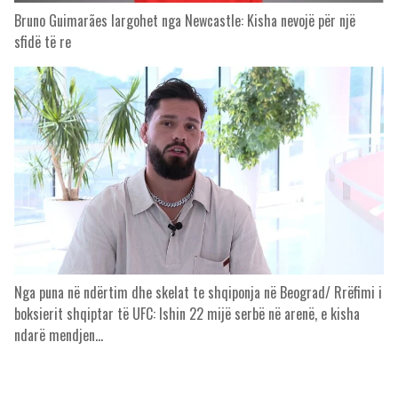
Bruno Guimarães largohet nga Newcastle: Kisha nevojë për një
sfidë të re
Nga puna në ndërtim dhe skelat te shqiponja në Beograd/ Rrëfimi i
boksierit shqiptar të UFC: Ishin 22 mijë serbë në arenë, e kisha
ndarë mendjen…