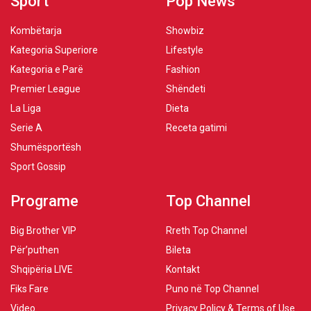
Sport
Pop News
Kombëtarja
Showbiz
Kategoria Superiore
Lifestyle
Kategoria e Parë
Fashion
Premier League
Shëndeti
La Liga
Dieta
Serie A
Receta gatimi
Shumësportësh
Sport Gossip
Programe
Top Channel
Big Brother VIP
Rreth Top Channel
Për’puthen
Bileta
Shqipëria LIVE
Kontakt
Fiks Fare
Puno në Top Channel
Video
Privacy Policy & Terms of Use