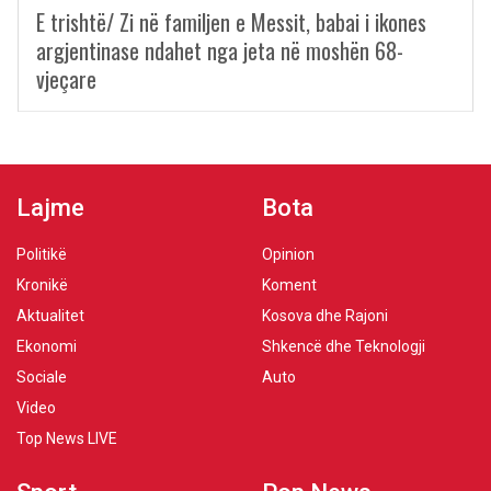
E trishtë/ Zi në familjen e Messit, babai i ikones
argjentinase ndahet nga jeta në moshën 68-
vjeçare
Lajme
Bota
Politikë
Opinion
Kronikë
Koment
Aktualitet
Kosova dhe Rajoni
Ekonomi
Shkencë dhe Teknologji
Sociale
Auto
Video
Top News LIVE