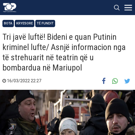
BOTA
KRYESORE
TË FUNDIT
Tri javë luftë! Bideni e quan Putinin
kriminel lufte/ Asnjë informacion nga
të strehuarit në teatrin që u
bombardua në Mariupol
16/03/2022 22:27