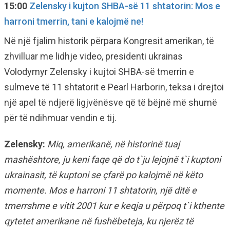
15:00
Zelensky i kujton SHBA-së 11 shtatorin: Mos e
harroni tmerrin, tani e kalojmë ne!
Në një fjalim historik përpara Kongresit amerikan, të
zhvilluar me lidhje video, presidenti ukrainas
Volodymyr Zelensky i kujtoi SHBA-së tmerrin e
sulmeve të 11 shtatorit e Pearl Harborin, teksa i drejtoi
një apel të ndjerë ligjvënësve që të bëjnë më shumë
për të ndihmuar vendin e tij.
Zelensky:
Miq, amerikanë, në historinë tuaj
mashështore, ju keni faqe që do t`ju lejojnë t`i kuptoni
ukrainasit, të kuptoni se çfarë po kalojmë në këto
momente. Mos e harroni 11 shtatorin, një ditë e
tmerrshme e vitit 2001 kur e keqja u përpoq t`i kthente
qytetet amerikane në fushëbeteja, ku njerëz të