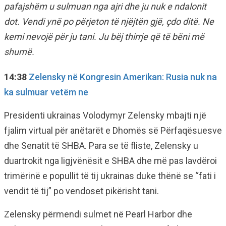
pafajshëm u sulmuan nga ajri dhe ju nuk e ndalonit
dot. Vendi ynë po përjeton të njëjtën gjë, çdo ditë. Ne
kemi nevojë për ju tani. Ju bëj thirrje që të bëni më
shumë.
14:38
Zelensky në Kongresin Amerikan: Rusia nuk na
ka sulmuar vetëm ne
Presidenti ukrainas Volodymyr Zelensky mbajti një
fjalim virtual për anëtarët e Dhomës së Përfaqësuesve
dhe Senatit të SHBA. Para se të fliste, Zelensky u
duartrokit nga ligjvënësit e SHBA dhe më pas lavdëroi
trimërinë e popullit të tij ukrainas duke thënë se “fati i
vendit të tij” po vendoset pikërisht tani.
Zelensky përmendi sulmet në Pearl Harbor dhe