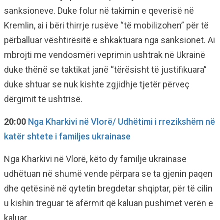
sanksioneve. Duke folur në takimin e qeverisë në
Kremlin, ai i bëri thirrje rusëve “të mobilizohen” për të
përballuar vështirësitë e shkaktuara nga sanksionet. Ai
mbrojti me vendosmëri veprimin ushtrak në Ukrainë
duke thënë se taktikat janë “tërësisht të justifikuara”
duke shtuar se nuk kishte zgjidhje tjetër përveç
dërgimit të ushtrisë.
20:00
Nga Kharkivi në Vlorë/ Udhëtimi i rrezikshëm në
katër shtete i familjes ukrainase
Nga Kharkivi në Vlorë, këto dy familje ukrainase
udhëtuan në shumë vende përpara se ta gjenin paqen
dhe qetësinë në qytetin bregdetar shqiptar, për të cilin
u kishin treguar të afërmit që kaluan pushimet verën e
kaluar.