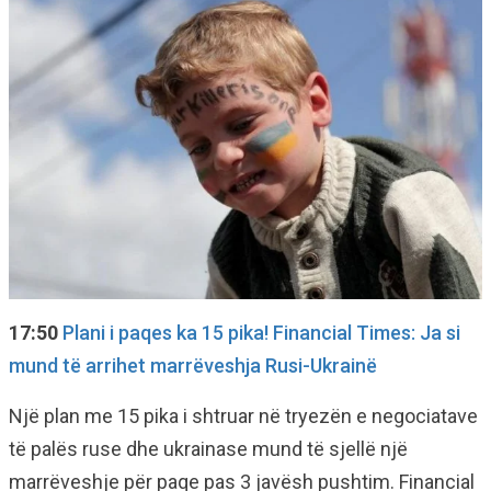
17:50
Plani i paqes ka 15 pika! Financial Times: Ja si
mund të arrihet marrëveshja Rusi-Ukrainë
Një plan me 15 pika i shtruar në tryezën e negociatave
të palës ruse dhe ukrainase mund të sjellë një
marrëveshje për paqe pas 3 javësh pushtim. Financial