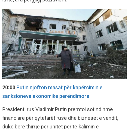
20:00
Putin njofton masat për kapërcimin e
sanksioneve ekonomike perëndimore
Presidenti rus Vladimir Putin premtoi sot ndihmë
financiare për qytetarët rusë dhe bizneset e vendit,
duke bërë thirrje për unitet për tejkalimin e