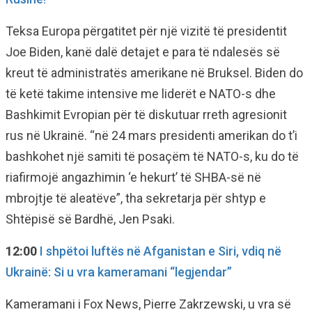
Teksa Europa përgatitet për një vizitë të presidentit
Joe Biden, kanë dalë detajet e para të ndalesës së
kreut të administratës amerikane në Bruksel. Biden do
të ketë takime intensive me liderët e NATO-s dhe
Bashkimit Evropian për të diskutuar rreth agresionit
rus në Ukrainë. “në 24 mars presidenti amerikan do t’i
bashkohet një samiti të posaçëm të NATO-s, ku do të
riafirmojë angazhimin ‘e hekurt’ të SHBA-së në
mbrojtje të aleatëve”, tha sekretarja për shtyp e
Shtëpisë së Bardhë, Jen Psaki.
12:00
I shpëtoi luftës në Afganistan e Siri, vdiq në
Ukrainë: Si u vra kameramani “legjendar”
Kameramani i Fox News, Pierre Zakrzewski, u vra së