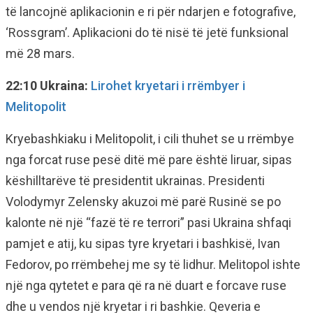
të lancojnë aplikacionin e ri për ndarjen e fotografive,
‘Rossgram’. Aplikacioni do të nisë të jetë funksional
më 28 mars.
22:10 Ukraina:
Lirohet kryetari i rrëmbyer i
Melitopolit
Kryebashkiaku i Melitopolit, i cili thuhet se u rrëmbye
nga forcat ruse pesë ditë më pare është liruar, sipas
këshilltarëve të presidentit ukrainas. Presidenti
Volodymyr Zelensky akuzoi më parë Rusinë se po
kalonte në një “fazë të re terrori” pasi Ukraina shfaqi
pamjet e atij, ku sipas tyre kryetari i bashkisë, Ivan
Fedorov, po rrëmbehej me sy të lidhur. Melitopol ishte
një nga qytetet e para që ra në duart e forcave ruse
dhe u vendos një kryetar i ri bashkie. Qeveria e