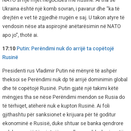
Ukraina është një komb sovran, i pavarur dhe “ka të
drejtën e vet të zgjedhë rrugën e saj. U takon atyre të
vendosin nëse ata aspirojnë anëtarësimin në NATO
apo jo”, thotë ai.
17:10
Putin: Perëndimi nuk do arrijë ta copëtojë
Rusinë
Presidenti rus Vladimir Putin në mënyrë të ashpër
theksoi se Perëndimi nuk dp të arrijë dominimin global
dhe të copëtojë Rusinë. Putin gjatë një takimi këtë
mëngjes tha se nëse Perëndimi mendon se Rusia do
të tërhiqet, atëherë nuk e kupton Rusinë. Ai foli
gjithashtu për sanksionet e krijuara për të goditur
ekonominë e Rusisë, duke shtuar se banka qendrore