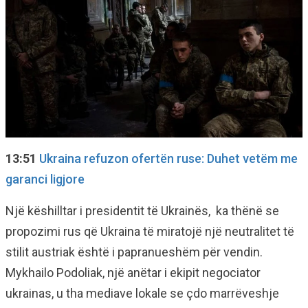
13:51
Ukraina refuzon ofertën ruse: Duhet vetëm me
garanci ligjore
Një këshilltar i presidentit të Ukrainës, ka thënë se
propozimi rus që Ukraina të miratojë një neutralitet të
stilit austriak është i papranueshëm për vendin.
Mykhailo Podoliak, një anëtar i ekipit negociator
ukrainas, u tha mediave lokale se çdo marrëveshje