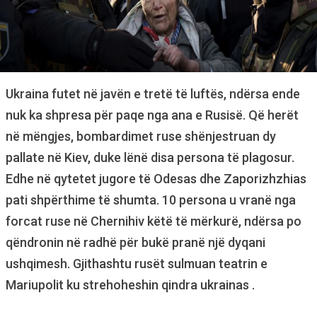
Ukraina futet në javën e tretë të luftës, ndërsa ende
nuk ka shpresa për paqe nga ana e Rusisë. Që herët
në mëngjes, bombardimet ruse shënjestruan dy
pallate në Kiev, duke lënë disa persona të plagosur.
Edhe në qytetet jugore të Odesas dhe Zaporizhzhias
pati shpërthime të shumta. 10 persona u vranë nga
forcat ruse në Chernihiv këtë të mërkurë, ndërsa po
qëndronin në radhë për bukë pranë një dyqani
ushqimesh. Gjithashtu rusët sulmuan teatrin e
Mariupolit ku strehoheshin qindra ukrainas .