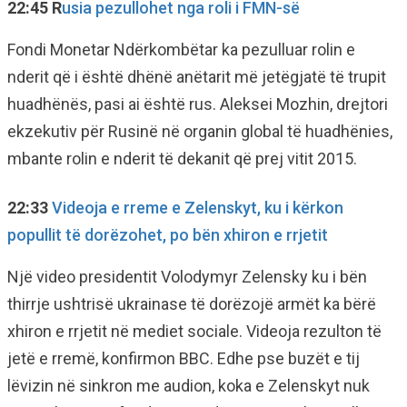
22:45 R
usia pezullohet nga roli i FMN-së
Fondi Monetar Ndërkombëtar ka pezulluar rolin e
nderit që i është dhënë anëtarit më jetëgjatë të trupit
huadhënës, pasi ai është rus. Aleksei Mozhin, drejtori
ekzekutiv për Rusinë në organin global të huadhënies,
mbante rolin e nderit të dekanit që prej vitit 2015.
22:33
Videoja e rreme e Zelenskyt, ku i kërkon
popullit të dorëzohet, po bën xhiron e rrjetit
Një video presidentit Volodymyr Zelensky ku i bën
thirrje ushtrisë ukrainase të dorëzojë armët ka bërë
xhiron e rrjetit në mediet sociale. Videoja rezulton të
jetë e rremë, konfirmon BBC. Edhe pse buzët e tij
lëvizin në sinkron me audion, koka e Zelenskyt nuk