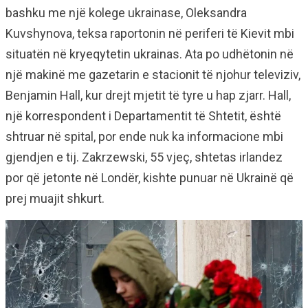
bashku me një kolege ukrainase, Oleksandra
Kuvshynova, teksa raportonin në periferi të Kievit mbi
situatën në kryeqytetin ukrainas. Ata po udhëtonin në
një makinë me gazetarin e stacionit të njohur televiziv,
Benjamin Hall, kur drejt mjetit të tyre u hap zjarr. Hall,
një korrespondent i Departamentit të Shtetit, është
shtruar në spital, por ende nuk ka informacione mbi
gjendjen e tij. Zakrzewski, 55 vjeç, shtetas irlandez
por që jetonte në Londër, kishte punuar në Ukrainë që
prej muajit shkurt.