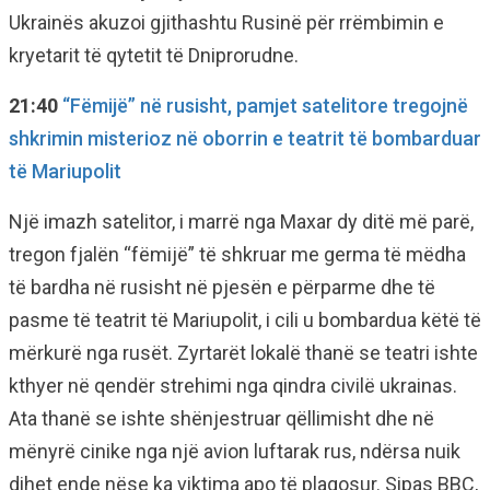
Ukrainës akuzoi gjithashtu Rusinë për rrëmbimin e
kryetarit të qytetit të Dniprorudne.
21:40
“Fëmijë” në rusisht, pamjet satelitore tregojnë
shkrimin misterioz në oborrin e teatrit të bombarduar
të Mariupolit
Një imazh satelitor, i marrë nga Maxar dy ditë më parë,
tregon fjalën “fëmijë” të shkruar me germa të mëdha
të bardha në rusisht në pjesën e përparme dhe të
pasme të teatrit të Mariupolit, i cili u bombardua këtë të
mërkurë nga rusët. Zyrtarët lokalë thanë se teatri ishte
kthyer në qendër strehimi nga qindra civilë ukrainas.
Ata thanë se ishte shënjestruar qëllimisht dhe në
mënyrë cinike nga një avion luftarak rus, ndërsa nuik
dihet ende nëse ka viktima apo të plagosur. Sipas BBC,