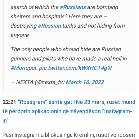
search of which the
#Russians
are bombing
shelters and hospitals? Here they are –
destroying
#Russian
tanks and not hiding from
anyone
The only people who should hide are Russian
gunners and pilots who have made a real hell in
#Mariupol
.
pic.twitter.com/kWXHCT4g9I
— NEXTA (@nexta_tv)
March 16, 2022
22:21
“Rossgram” është gati! Në 28 mars, rusët mund
të përdorin aplikacionin që zëvendëson “Instagram-
in”
Pasi Instagram u bllokua nga Kremlini, rusët vendosën