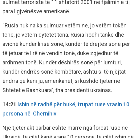
sulmet terroriste të 11 shtatorit 2001 në fjalimin e tij
para ligjvënësve amerikanë.
“Rusia nuk na ka sulmuar vetëm ne, jo vetëm tokën
tonë, jo vetëm qytetet tona. Rusia hodhi tanke dhe
avionë kundër lirisë sonë, kundër të drejtës sonë për
të jetuar të lirë në vendin tonë, duke zgjedhur të
ardhmen tonë. Kundër dëshirës sonë për lumturi,
kundër ëndrrës sonë kombëtare, ashtu si të njëjtat
ëndrra që keni ju, amerikanët, si kushdo tjetër në
Shtetet e Bashkuara”, tha presidenti ukrainas.
14:21
Ishin në radhë për bukë, trupat ruse vrasin 10
persona në Chernihiv
Një tjetër akt barbar është marrë nga forcat ruse në
Ukrainë, të cilët kanë vrarë 10 persona, të cilët ishin në