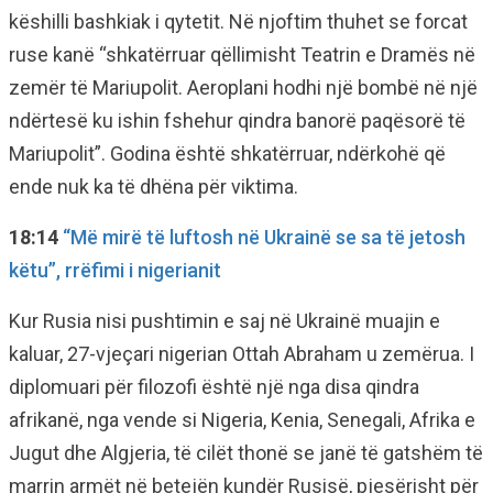
këshilli bashkiak i qytetit. Në njoftim thuhet se forcat
ruse kanë “shkatërruar qëllimisht Teatrin e Dramës në
zemër të Mariupolit. Aeroplani hodhi një bombë në një
ndërtesë ku ishin fshehur qindra banorë paqësorë të
Mariupolit”. Godina është shkatërruar, ndërkohë që
ende nuk ka të dhëna për viktima.
18:14
“Më mirë të luftosh në Ukrainë se sa të jetosh
këtu”, rrëfimi i nigerianit
Kur Rusia nisi pushtimin e saj në Ukrainë muajin e
kaluar, 27-vjeçari nigerian Ottah Abraham u zemërua. I
diplomuari për filozofi është një nga disa qindra
afrikanë, nga vende si Nigeria, Kenia, Senegali, Afrika e
Jugut dhe Algjeria, të cilët thonë se janë të gatshëm të
marrin armët në betejën kundër Rusisë, pjesërisht për