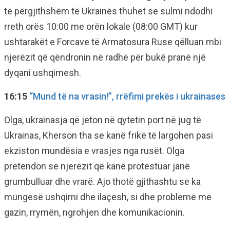
të përgjithshëm të Ukrainës thuhet se sulmi ndodhi
rreth orës 10:00 me orën lokale (08:00 GMT) kur
ushtarakët e Forcave të Armatosura Ruse qëlluan mbi
njerëzit që qëndronin në radhë për bukë pranë një
dyqani ushqimesh.
16:15
“Mund të na vrasin!”, rrëfimi prekës i ukrainases
Olga, ukrainasja që jeton në qytetin port në jug të
Ukrainas, Kherson tha se kanë frikë të largohen pasi
ekziston mundësia e vrasjes nga rusët. Olga
pretendon se njerëzit që kanë protestuar janë
grumbulluar dhe vrarë. Ajo thotë gjithashtu se ka
mungesë ushqimi dhe ilaçesh, si dhe probleme me
gazin, rrymën, ngrohjen dhe komunikacionin.