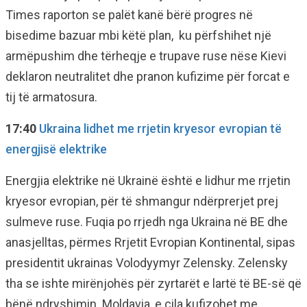
Times raporton se palët kanë bërë progres në
bisedime bazuar mbi këtë plan, ku përfshihet një
armëpushim dhe tërheqje e trupave ruse nëse Kievi
deklaron neutralitet dhe pranon kufizime për forcat e
tij të armatosura.
17:40
Ukraina lidhet me rrjetin kryesor evropian të
energjisë elektrike
Energjia elektrike në Ukrainë është e lidhur me rrjetin
kryesor evropian, për të shmangur ndërprerjet prej
sulmeve ruse. Fuqia po rrjedh nga Ukraina në BE dhe
anasjelltas, përmes Rrjetit Evropian Kontinental, sipas
presidentit ukrainas Volodyymyr Zelensky. Zelensky
tha se ishte mirënjohës për zyrtarët e lartë të BE-së që
bënë ndryshimin. Moldavia, e cila kufizohet me