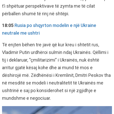
t’i shpëtuar perspektivave të zymta me të cilat
përballen shumë të rinj në shtëpi.
18:05
Rusia po shqyrton modelin e një Ukraine
neutrale me ushtri
Të enjten bëhen tre javë që kur kreu i shtetit rus,
Vladimir Putin urdhëroi sulmin ndaj Ukrainës. Qëllimi i
tij i deklaruar, “çmilitarizimi” i Ukrainës, nuk është
arritur gjatë kësaj kohe dhe ai mund të mos e
dëshirojë më. Zëdhënësi i Kremlinit, Dmitri Peskov tha
në mesditë se modeli i neutralitetit të Ukrainës me
ushtrinë e saj po konsiderohet si një zgjidhje e
mundshme e negociuar.