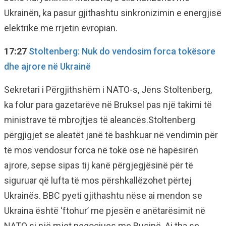
Ukrainën, ka pasur gjithashtu sinkronizimin e energjisë
elektrike me rrjetin evropian.
17:27
Stoltenberg: Nuk do vendosim forca tokësore
dhe ajrore në Ukrainë
Sekretari i Përgjithshëm i NATO-s, Jens Stoltenberg,
ka folur para gazetarëve në Bruksel pas një takimi të
ministrave të mbrojtjes të aleancës.Stoltenberg
përgjigjet se aleatët janë të bashkuar në vendimin për
të mos vendosur forca në tokë ose në hapësirën
ajrore, sepse sipas tij kanë përgjegjësinë për të
siguruar që lufta të mos përshkallëzohet përtej
Ukrainës. BBC pyeti gjithashtu nëse ai mendon se
Ukraina është ‘ftohur’ me pjesën e anëtarësimit në
NATO si një mjet negociues me Rusinë. Ai tha se