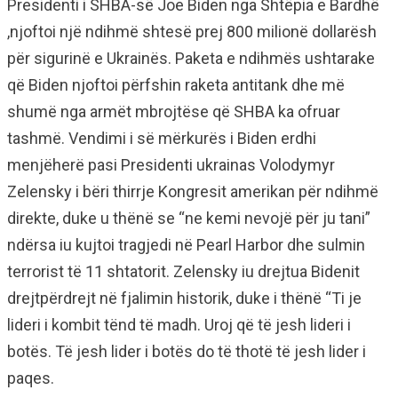
Presidenti i SHBA-së Joe Biden nga Shtëpia e Bardhë
,njoftoi një ndihmë shtesë prej 800 milionë dollarësh
për sigurinë e Ukrainës. Paketa e ndihmës ushtarake
që Biden njoftoi përfshin raketa antitank dhe më
shumë nga armët mbrojtëse që SHBA ka ofruar
tashmë. Vendimi i së mërkurës i Biden erdhi
menjëherë pasi Presidenti ukrainas Volodymyr
Zelensky i bëri thirrje Kongresit amerikan për ndihmë
direkte, duke u thënë se “ne kemi nevojë për ju tani”
ndërsa iu kujtoi tragjedi në Pearl Harbor dhe sulmin
terrorist të 11 shtatorit. Zelensky iu drejtua Bidenit
drejtpërdrejt në fjalimin historik, duke i thënë “Ti je
lideri i kombit tënd të madh. Uroj që të jesh lideri i
botës. Të jesh lider i botës do të thotë të jesh lider i
paqes.