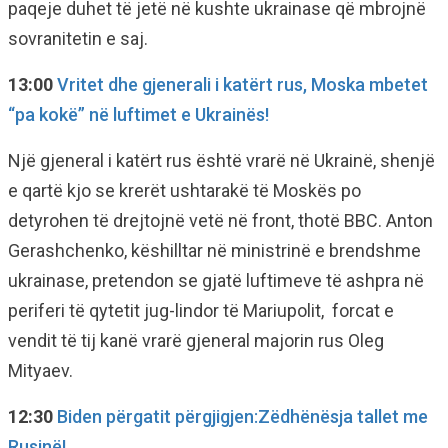
paqeje duhet të jetë në kushte ukrainase që mbrojnë
sovranitetin e saj.
13:00
Vritet dhe gjenerali i katërt rus, Moska mbetet
“pa kokë” në luftimet e Ukrainës!
Një gjeneral i katërt rus është vrarë në Ukrainë, shenjë
e qartë kjo se krerët ushtarakë të Moskës po
detyrohen të drejtojnë vetë në front, thotë BBC. Anton
Gerashchenko, këshilltar në ministrinë e brendshme
ukrainase, pretendon se gjatë luftimeve të ashpra në
periferi të qytetit jug-lindor të Mariupolit, forcat e
vendit të tij kanë vrarë gjeneral majorin rus Oleg
Mityaev.
12:30
Biden përgatit përgjigjen:Zëdhënësja tallet me
Rusinë!