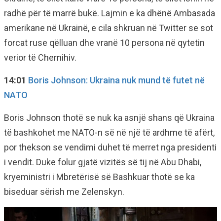
radhë për të marrë bukë. Lajmin e ka dhënë Ambasada
amerikane në Ukrainë, e cila shkruan në Twitter se sot
forcat ruse qëlluan dhe vranë 10 persona në qytetin
verior të Chernihiv.
14:01
Boris Johnson: Ukraina nuk mund të futet në
NATO
Boris Johnson thotë se nuk ka asnjë shans që Ukraina
të bashkohet me NATO-n së në një të ardhme të afërt,
por thekson se vendimi duhet të merret nga presidenti
i vendit. Duke folur gjatë vizitës së tij në Abu Dhabi,
kryeministri i Mbretërisë së Bashkuar thotë se ka
biseduar sërish me Zelenskyn.