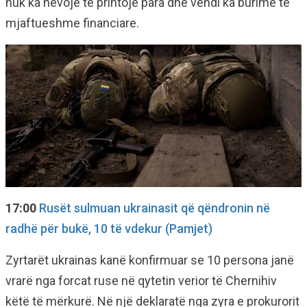
nuk ka nevojë të printojë para dhe vendi ka burime të
mjaftueshme financiare.
17:00
Rusët sulmuan ukrainasit që qëndronin në
radhë për bukë, 10 të vdekur (Pamjet)
Zyrtarët ukrainas kanë konfirmuar se 10 persona janë
vrarë nga forcat ruse në qytetin verior të Chernihiv
këtë të mërkurë. Në një deklaratë nga zyra e prokurorit