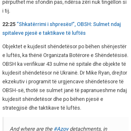
përputhet me sfondin pas, ndërsa zëri nuk tingëllon si
i tij.
22:25
“Shkatërrimi i shpresës!”, OBSH: Sulmet ndaj
spitaleve pjesë e taktikave të luftës
Objektet e kujdesit shëndetësor po bëhen shënjestër
e luftës, ka thënë Organizata Botërore e Shëndetësisë.
OBSH ka verifikuar 43 sulme në spitale dhe objekte të
kujdesit shëndetësor në Ukrainë. Dr Mike Ryan, drejtor
ekzekutiv i programit të urgjencave shëndetësore të
OBSH-së, thotë se sulmet janë të papranueshme ndaj
kujdesit shëndetësor dhe po bëhen pjesë e
strategjisë dhe taktikave të luftës.
And where are the
#Azov
detachments, in