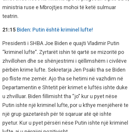
ministria ruse e Mbrojtjes mohoi të ketë sulmuar
teatrin.
21:15
Biden: Putin është kriminel lufte!
Presidenti i SHBA Joe Biden e quajti Vladimir Putin
“kriminel lufte”. Zyrtarët ishin të qartë se mizoritë po
zhvillohen dhe se shënjestrimi i qëllimshëm i civilëve
përbën krime lufte. Sekretarja Jen Psaki tha se Biden
po fliste me zemër. Ajo tha se hetimi në vazhdim në
Departamentin e Shtetit për krimet e luftës ishte duke
u zhvilluar. Biden fillimisht tha “jo” kur u pyet nëse
Putin ishte një kriminel lufte, por u kthye menjëherë te
një grup gazetarësh për të sqaruar atë që ishte
pyetur. Kur u pyet përsëri nëse Putin ishte një kriminel
lufte, ai u përgjigj pozitivisht.