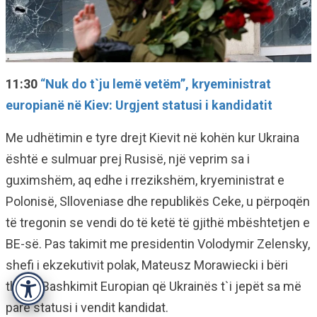
11:30
“
Nuk do t`ju lemë vetëm”, kryeministrat
europianë në Kiev: Urgjent statusi i kandidatit
Me udhëtimin e tyre drejt Kievit në kohën kur Ukraina
është e sulmuar prej Rusisë, një veprim sa i
guximshëm, aq edhe i rrezikshëm, kryeministrat e
Polonisë, Slloveniase dhe republikës Ceke, u përpoqën
të tregonin se vendi do të ketë të gjithë mbështetjen e
BE-së. Pas takimit me presidentin Volodymir Zelensky,
shefi i ekzekutivit polak, Mateusz Morawiecki i bëri
thirrje Bashkimit Europian që Ukrainës t`i jepët sa më
Accessibility
parë statusi i vendit kandidat.