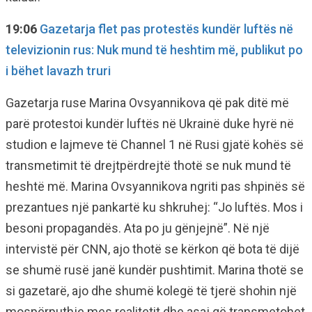
19:06
Gazetarja flet pas protestës kundër luftës në
televizionin rus: Nuk mund të heshtim më, publikut po
i bëhet lavazh truri
Gazetarja ruse Marina Ovsyannikova që pak ditë më
parë protestoi kundër luftës në Ukrainë duke hyrë në
studion e lajmeve të Channel 1 në Rusi gjatë kohës së
transmetimit të drejtpërdrejtë thotë se nuk mund të
heshtë më. Marina Ovsyannikova ngriti pas shpinës së
prezantues një pankartë ku shkruhej: “Jo luftës. Mos i
besoni propagandës. Ata po ju gënjejnë”. Në një
intervistë për CNN, ajo thotë se kërkon që bota të dijë
se shumë rusë janë kundër pushtimit. Marina thotë se
si gazetarë, ajo dhe shumë kolegë të tjerë shohin një
mospërputhje mes realitetit dhe asaj që transmetohet