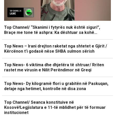
Top Channel/ “Skanimi i fytyrës nuk është siguri”,
Braçe me tone të ashpra: Ka dështuar sa kohë…
Top News – Irani drejton raketat nga shtetet e Gjirit /
Kërcënon t’i godasë nëse SHBA sulmon sërish
Top News- 6 viktima dhe dhjetëra të shtruar/ Rriten
rastet me virusin e Nilit Perëndimor në Greqi
Top News- Dy kilogramë flori u grabitën në Paskuqan,
detaje nga hetimet, kontrolle në disa zona
Top Channel/ Seanca konstituive në
Kosovë!Legjislatura e 11-të mblidhet për të formuar
institucionet