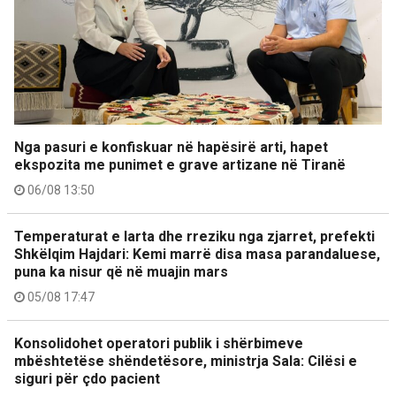
Nga pasuri e konfiskuar në hapësirë arti, hapet
ekspozita me punimet e grave artizane në Tiranë
06/08 13:50
Temperaturat e larta dhe rreziku nga zjarret, prefekti
Shkëlqim Hajdari: Kemi marrë disa masa parandaluese,
puna ka nisur që në muajin mars
05/08 17:47
Konsolidohet operatori publik i shërbimeve
mbështetëse shëndetësore, ministrja Sala: Cilësi e
siguri për çdo pacient