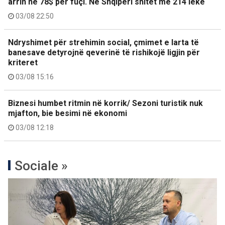
arrin në 78$ për fuçi. Në Shqipëri shitet me 214 lekë
03/08 22:50
Ndryshimet për strehimin social, çmimet e larta të
banesave detyrojnë qeverinë të rishikojë ligjin për
kriteret
03/08 15:16
Biznesi humbet ritmin në korrik/ Sezoni turistik nuk
mjafton, bie besimi në ekonomi
03/08 12:18
Sociale »