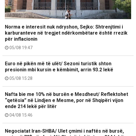
Norma e interesit nuk ndryshon, Sejko: Shtrenjtimi i
karburanteve në tregjet ndërkombëtare është rrezik
për inflacionin
05/08 19:47
Euro në pikën më të ulët/ Sezoni turistik shton
presionin mbi kursin e këmbimit, arrin 93.2 lekë
05/08 15:28
Nafta bie me 10% në bursën e Mesdheut/ Reflektohet
“qetësia” në Lindjen e Mesme, por në Shqipëri vijon
ende 214 lekë për litër
04/08 15:46
Negociatat Iran-SHBA/ Ulet çmimi i naftës në bursë,