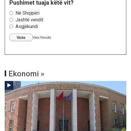
Pushimet tuaja këtë vit?
Në Shqipëri
Jashtë vendit
Asgjëkundi
Vote
View Results
Ekonomi »