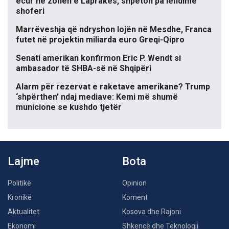
ecur në zonën e Laprakës, shpëton pa lëndime
shoferi
Marrëveshja që ndryshon lojën në Mesdhe, Franca
futet në projektin miliarda euro Greqi-Qipro
Senati amerikan konfirmon Eric P. Wendt si
ambasador të SHBA-së në Shqipëri
Alarm për rezervat e raketave amerikane? Trump
‘shpërthen’ ndaj mediave: Kemi më shumë
municione se kushdo tjetër
Lajme
Bota
Politikë
Opinion
Kronikë
Koment
Aktualitet
Kosova dhe Rajoni
Ekonomi
Shkencë dhe Teknologji