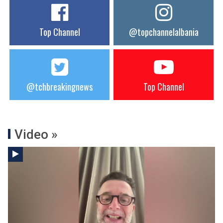
Top Channel
@topchannelalbania
@tchbreakingnews
Top Channel
Video »