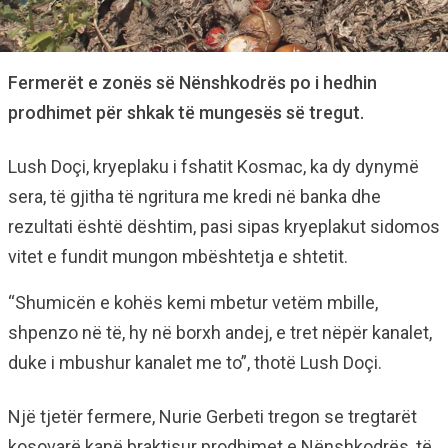
Fermerët e zonës së Nënshkodrës po i hedhin
prodhimet për shkak të mungesës së tregut.
Lush Doçi, kryeplaku i fshatit Kosmac, ka dy dynymë
sera, të gjitha të ngritura me kredi në banka dhe
rezultati është dështim, pasi sipas kryeplakut sidomos
vitet e fundit mungon mbështetja e shtetit.
“Shumicën e kohës kemi mbetur vetëm mbille,
shpenzo në të, hy në borxh andej, e tret nëpër kanalet,
duke i mbushur kanalet me to”, thotë Lush Doçi.
Një tjetër fermere, Nurie Gerbeti tregon se tregtarët
kosovarë kanë braktisur prodhimet e Nënshkodrës, të