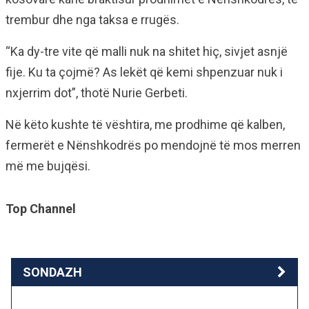
trembur dhe nga taksa e rrugës.
“Ka dy-tre vite që malli nuk na shitet hiç, sivjet asnjë
fije. Ku ta çojmë? As lekët që kemi shpenzuar nuk i
nxjerrim dot”, thotë Nurie Gerbeti.
Në këto kushte të vështira, me prodhime që kalben,
fermerët e Nënshkodrës po mendojnë të mos merren
më me bujqësi.
Top Channel
SONDAZH