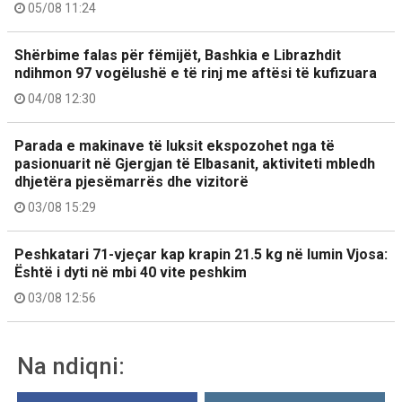
05/08 11:24
Shërbime falas për fëmijët, Bashkia e Librazhdit
ndihmon 97 vogëlushë e të rinj me aftësi të kufizuara
04/08 12:30
Parada e makinave të luksit ekspozohet nga të
pasionuarit në Gjergjan të Elbasanit, aktiviteti mbledh
dhjetëra pjesëmarrës dhe vizitorë
03/08 15:29
Peshkatari 71-vjeçar kap krapin 21.5 kg në lumin Vjosa:
Është i dyti në mbi 40 vite peshkim
03/08 12:56
Na ndiqni: