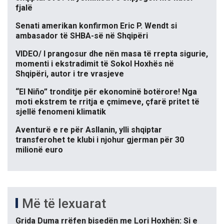
fjalë
Senati amerikan konfirmon Eric P. Wendt si
ambasador të SHBA-së në Shqipëri
VIDEO/ I prangosur dhe nën masa të rrepta sigurie,
momenti i ekstradimit të Sokol Hoxhës në
Shqipëri, autor i tre vrasjeve
“El Niño” tronditje për ekonominë botërore! Nga
moti ekstrem te rritja e çmimeve, çfarë pritet të
sjellë fenomeni klimatik
Aventurë e re për Asllanin, ylli shqiptar
transferohet te klubi i njohur gjerman për 30
milionë euro
Më të lexuarat
Grida Duma rrëfen bisedën me Lori Hoxhën: Si e