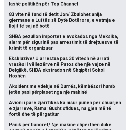
lashë politikën për Top Channel
83 vite në fund të detit Jon/ Zbulohet anija
gjermane e Luftës së Dytë Botërore, e vetmja e
llojit të saj në botë
SHBA pezullon importet e avokados nga Meksika,
alarm për sigurinë pas arrestimit të drejtuesve të
krimit të organizuar
Ekskluzive/ U arrestua pas 30 vitesh në arrati
vrasësi i vëllezërve në Patos dhe një vajze në
Belgjikë, SHBA ekstradon në Shqipëri Sokol
Hoxhën
Aksident me vdekje në Durrës, këmbësori humb
jetën pasi përplaset nga një makinë
Avioni i parë zjarrfikës ka nisur punën për shuarjen
e zjarreve, Rama: Gusht sfidues, na gjen më të
fortë dhe të përgatitur
Panik për banorët/ Një makinë shpërthen duke