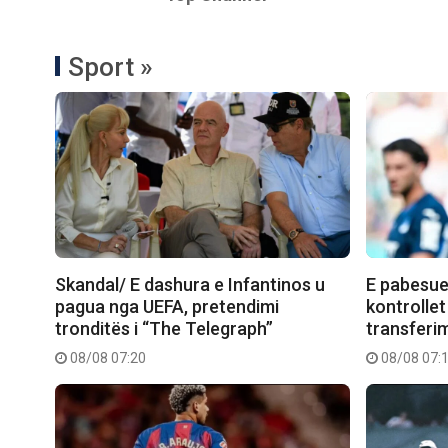
Sport »
Skandal/ E dashura e Infantinos u
E pabesue
pagua nga UEFA, pretendimi
kontrollet
tronditës i “The Telegraph”
transferimi
08/08 07:20
08/08 07: