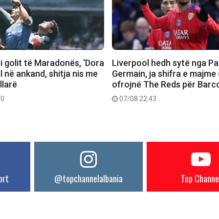
 i golit të Maradonës, ‘Dora
Liverpool hedh sytë nga Pa
el në ankand, shitja nis me
Germain, ja shifra e majme
llarë
ofrojnë The Reds për Barc
30
07/08 22:43
ort
@topchannelalbania
Top Channe