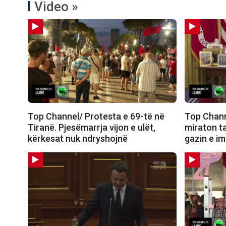
Video »
Top Channel/ Protesta e 69-të në
Top Chann
Tiranë. Pjesëmarrja vijon e ulët,
miraton t
kërkesat nuk ndryshojnë
gazin e i