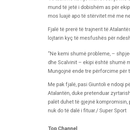
mund të jetë i dobishëm as për ekipi
mos luajë apo të stërvitet më me ne
Fjalë të prerë të trajnerit të Atalantë
lojtarin kyç të mesfushës për ndesh
“Ne kemi shumë probleme, – shpje
dhe Scalvinit – ekipi është shumë m
Mungojnë ende tre përforcime për të
Me pak fjalë, pasi Giuntoli e ndoqi 
Atalantën, duke pretenduar zyrtarisht
palët duhet të gjejnë kompromisin, p
nuk do të dalë i fituar./ Super Sport
Top Channel