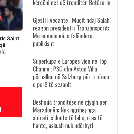
kërcënimet që tronditën Botërorin
Gjesti i veçantë i Muçit ndaj Salah,
reagon presidenti i Trabzonsporit:
Më emocionoi, e falënderoj
ris Saint
publikisht
 që
ola
Superkupa e Europës vjen në Top
Channel, PSG dhe Aston Villa
përballen në Salzburg për trofeun
e parë të sezonit
Dëshmia tronditëse në gjyqin për
l
Maradonën: Nuk ngrihej nga
shtrati, s’donte të lahej e as të
hante, askush nuk ndërhyri