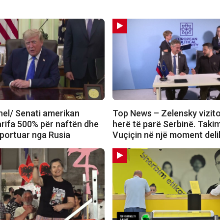
el/ Senati amerikan
Top News – Zelensky vizit
arifa 500% për naftën dhe
herë të parë Serbinë. Tak
mportuar nga Rusia
Vuçiçin në një moment deli