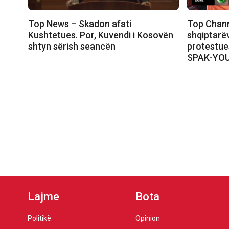
Top News – Skadon afati
Top Chann
Kushtetues. Por, Kuvendi i Kosovën
shqiptarëv
shtyn sërish seancën
protestue
SPAK-YO
Lajme
Bota
Politikë
Opinion