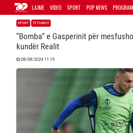
LAJME
VIDEO
SPORT
POP NEWS
PROGRAM
SPORT
TË FUNDIT
“Bomba” e Gasperinit për mesfushor
kundër Realit
08/08/2024 11:19