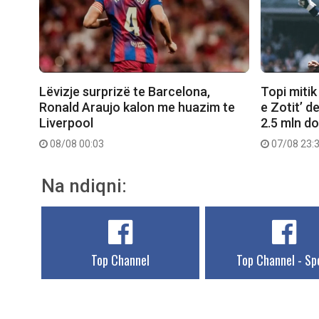
Lëvizje surprizë te Barcelona,
Topi mitik
Ronald Araujo kalon me huazim te
e Zotit’ d
Liverpool
2.5 mln do
08/08 00:03
07/08 23:
Na ndiqni:
Top Channel
Top Channel - Sp