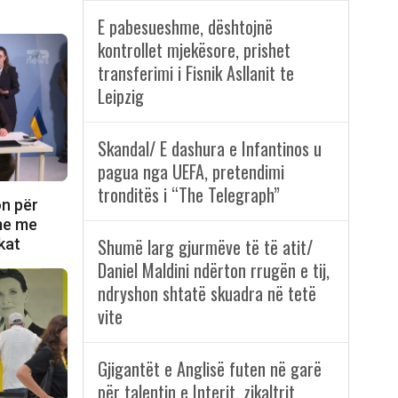
E pabesueshme, dështojnë
kontrollet mjekësore, prishet
transferimi i Fisnik Asllanit te
Leipzig
Skandal/ E dashura e Infantinos u
pagua nga UEFA, pretendimi
tronditës i “The Telegraph”
on për
ime me
Shumë larg gjurmëve të të atit/
kat
Daniel Maldini ndërton rrugën e tij,
ndryshon shtatë skuadra në tetë
vite
Gjigantët e Anglisë futen në garë
për talentin e Interit, zikaltrit