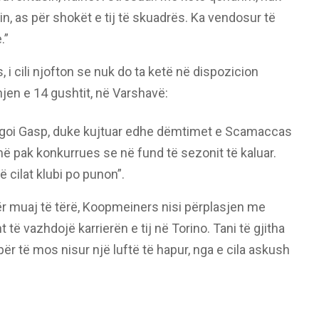
n, as për shokët e tij të skuadrës. Ka vendosur të
.”
s, i cili njofton se nuk do ta ketë në dispozicion
jen e 14 gushtit, në Varshavë:
goi Gasp, duke kujtuar edhe dëmtimet e Scamaccas
ë pak konkurrues se në fund të sezonit të kaluar.
 cilat klubi po punon”.
për muaj të tërë, Koopmeiners nisi përplasjen me
 të vazhdojë karrierën e tij në Torino. Tani të gjitha
ër të mos nisur një luftë të hapur, nga e cila askush