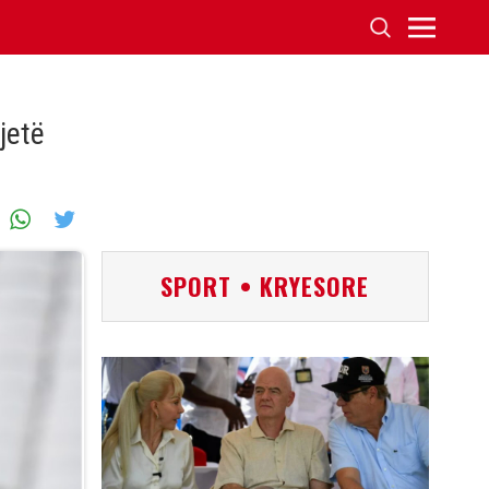
jetë
SPORT • KRYESORE