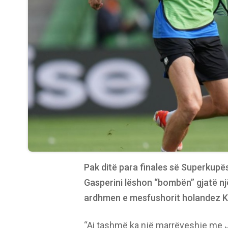
Pak ditë para finales së Superkupë
Gasperini lëshon “bombën” gjatë nj
ardhmen e mesfushorit holandez 
“Ai tashmë ka një marrëveshje me Ju