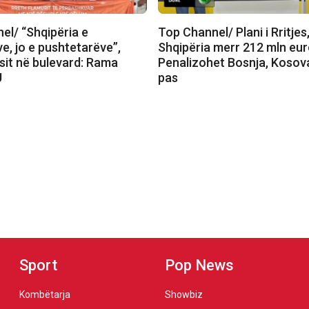
el/ “Shqipëria e
Top Channel/ Plani i Rritjes
e, jo e pushtetarëve”,
Shqipëria merr 212 mln eur
sit në bulevard: Rama
Penalizohet Bosnja, Kosov
U
pas
Sport
Pop News
Kombëtarja
Showbiz