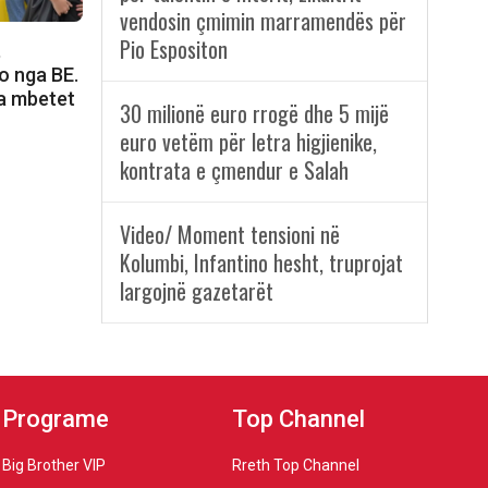
vendosin çmimin marramendës për
Pio Espositon
,
o nga BE.
a mbetet
30 milionë euro rrogë dhe 5 mijë
euro vetëm për letra higjienike,
kontrata e çmendur e Salah
Video/ Moment tensioni në
Kolumbi, Infantino hesht, truprojat
largojnë gazetarët
Programe
Top Channel
Big Brother VIP
Rreth Top Channel