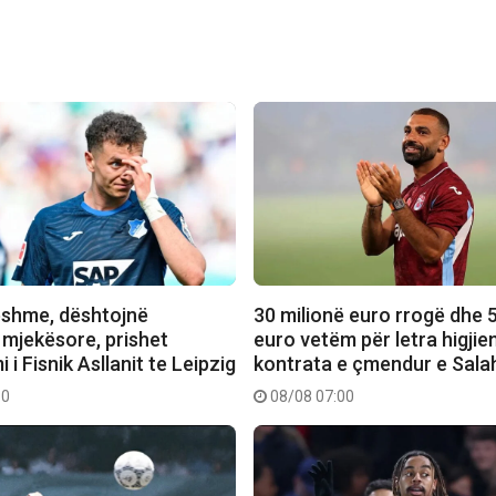
shme, dështojnë
30 milionë euro rrogë dhe 5
 mjekësore, prishet
euro vetëm për letra higjien
 i Fisnik Asllanit te Leipzig
kontrata e çmendur e Sala
10
08/08 07:00