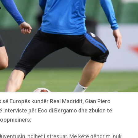
s së Europës kundër Real Madridit, Gian Piero
ë interviste për Eco di Bergamo dhe zbulon të
Koopmeiners:
ventusin, ndihet i stresuar. Me këtë qëndrim, nuk