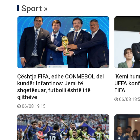
Sport »
Çështja FIFA, edhe CONMEBOL del
‘Kemi humb
kundër Infantinos: Jemi të
UEFA konfi
shqetësuar, futbolli është i të
FIFA
gjithëve
06/08 18:
06/08 19:15