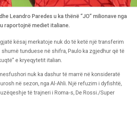
 dhe Leandro Paredes u ka thënë “JO” milionave nga
u raportojnë mediet italiane.
gjatë kësaj merkatoje nuk do të ketë një transferim
ës shumë tunduese në shifra, Paulo ka zgjedhur që të
uqtë” e kryeqytetit italian.
 mesfushori nuk ka dashur të marrë në konsideratë
rosh në sezon, nga Al-Ahli. Një refuzim i dyfishtë,
l buzëqeshje të trajneri i Roma-s, De Rossi./Super