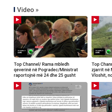
Video »
Top Channel/ Rama mbledh
Top Chann
qeverinë në Pogradec/Ministrat
zjarrit në
raportojnë më 24 dhe 25 gusht
Vloshit, n