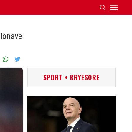
lionave
SPORT • KRYESORE