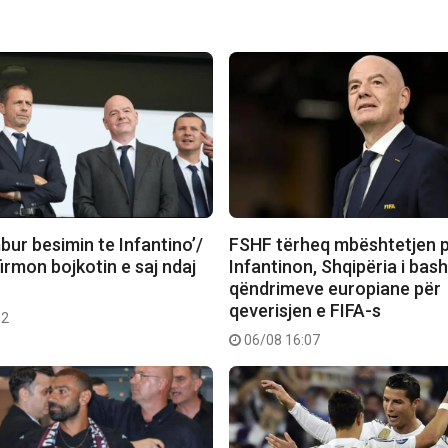
ur besimin te Infantino’/
FSHF tërheq mbështetjen p
rmon bojkotin e saj ndaj
Infantinon, Shqipëria i bas
qëndrimeve europiane për
qeverisjen e FIFA-s
52
06/08 16:07