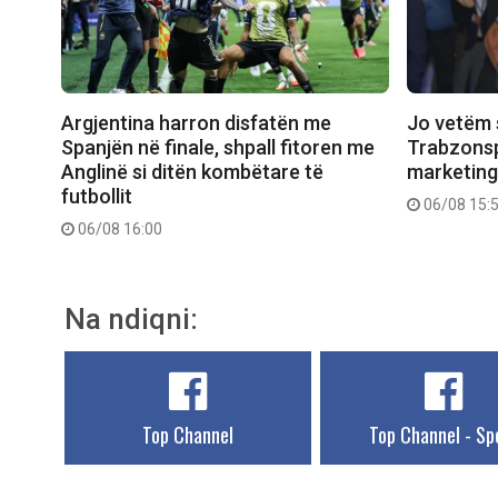
Argjentina harron disfatën me
Jo vetëm 
Spanjën në finale, shpall fitoren me
Trabzonsp
Anglinë si ditën kombëtare të
marketing
futbollit
06/08 15:
06/08 16:00
Na ndiqni:
Top Channel
Top Channel - Sp