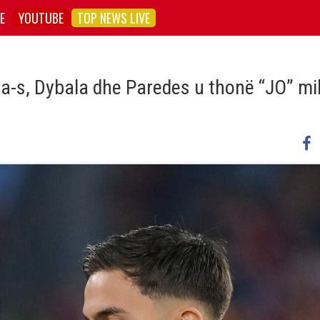
E
YOUTUBE
TOP NEWS LIVE
oma-s, Dybala dhe Paredes u thonë “JO” mi