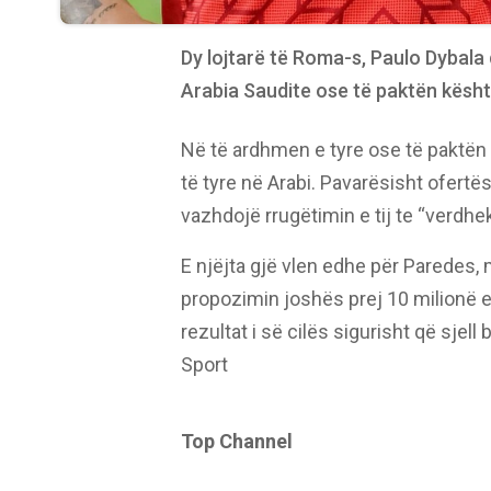
Dy lojtarë të Roma-s, Paulo Dybala
Arabia Saudite ose të paktën kësht
Në të ardhmen e tyre ose të paktën 
të tyre në Arabi. Pavarësisht ofert
vazhdojë rrugëtimin e tij te “verdhek
E njëjta gjë vlen edhe për Paredes,
propozimin joshës prej 10 milionë eu
rezultat i së cilës sigurisht që sjel
Sport
Top Channel