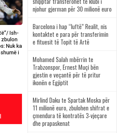
shqiptar transferohet te klubi i
njohur gjerman për 30 milionë euro
Barcelona i hap “luftë” Realit, nis
të”/ Ish-
kontaktet e para për transferimin
d zbulon
e fituesit të Topit të Artë
s: Nuk ka
 shumë i
Mohamed Salah mbërrin te
Trabzonspor, Ernest Muçi bën
gjestin e veçantë për të pritur
ikonën e Egjiptit
Mirlind Daku te Spartak Moska për
11 milionë euro, zbulohen shifrat e
çmendura të kontratës 3-vjeçare
l
dhe prapaskenat