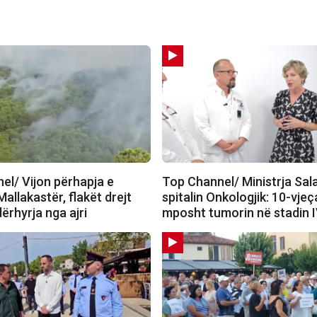
el/ Vijon përhapja e
Top Channel/ Ministrja Sal
 Mallakastër, flakët drejt
spitalin Onkologjik: 10-vjeç
dërhyrja nga ajri
mposht tumorin në stadin 