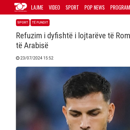
LAJME
VIDEO
SPORT
POP NEWS
PROGRAM
SPORT
TË FUNDIT
Refuzim i dyfishtë i lojtarëve të R
të Arabisë
23/07/2024 15:52