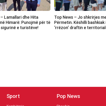
– Lamallari dhe Hita
Top News – Jo shkrirjes m
 në Himarë: Punojmë për të
Përmetin. Këshilli bashkiak 
sigurinë e turistëve!
‘rrëzon’ draftin e territoria
Sport
Pop News