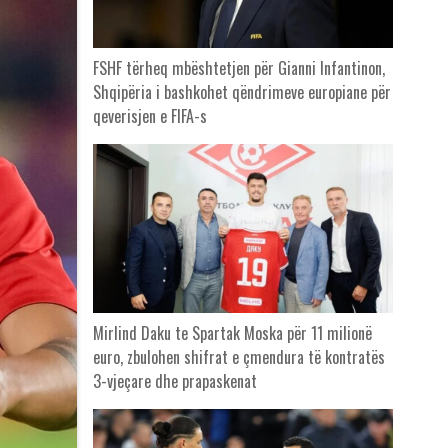
FSHF tërheq mbështetjen për Gianni Infantinon,
Shqipëria i bashkohet qëndrimeve europiane për
qeverisjen e FIFA-s
Mirlind Daku te Spartak Moska për 11 milionë
euro, zbulohen shifrat e çmendura të kontratës
3-vjeçare dhe prapaskenat