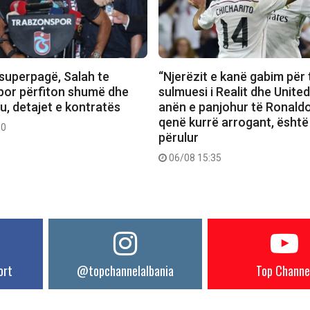
superpagë, Salah te
“Njerëzit e kanë gabim për 
or përfiton shumë dhe
sulmuesi i Realit dhe Unite
u, detajet e kontratës
anën e panjohur të Ronaldo
qenë kurrë arrogant, është
50
përulur
06/08 15:35
ort
@topchannelalbania
Top Channe