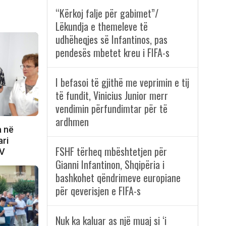
“Kërkoj falje për gabimet”/
Lëkundja e themeleve të
udhëheqjes së Infantinos, pas
pendesës mbetet kreu i FIFA-s
I befasoi të gjithë me veprimin e tij
të fundit, Vinicius Junior merr
vendimin përfundimtar për të
ardhmen
a në
ari
FSHF tërheq mbështetjen për
IV
Gianni Infantinon, Shqipëria i
bashkohet qëndrimeve europiane
për qeverisjen e FIFA-s
Nuk ka kaluar as një muaj si ‘i