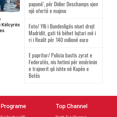
papunë’, për Didier Deschamps vjen
një ofertë e majme
e
i Këlcyrës
Foto/ Ylli i Bundesligës niset drejt
les
Madridit, gati të bëhet lojtari më i
ri i Realit për 140 milionë euro
E papritur/ Policia bastis zyrat e
Federatës, nis hetimi për emërimin
e trajnerit që ishte në Kupën e
Botës
Programe
Top Channel