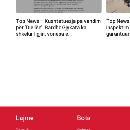
Top News – Kushtetuesja pa vendim
Top News 
për ‘Diellën’. Bardhi: Gjykata ka
inspektim
shkelur ligjin, vonesa e…
garantuar 
Lajme
Bota