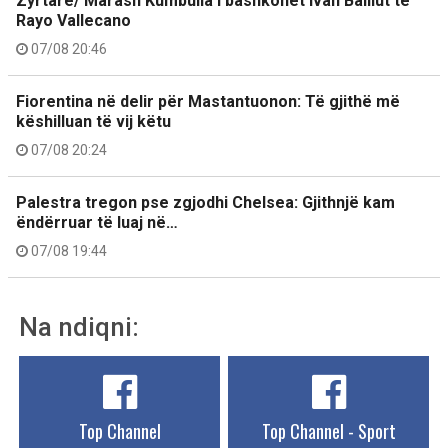
Zyrtare/ Marash Kumbulla i bashkohet Ivan Balliut te
Rayo Vallecano
07/08 20:46
Fiorentina në delir për Mastantuonon: Të gjithë më
këshilluan të vij këtu
07/08 20:24
Palestra tregon pse zgjodhi Chelsea: Gjithnjë kam
ëndërruar të luaj në…
07/08 19:44
Na ndiqni:
Top Channel
Top Channel - Sport