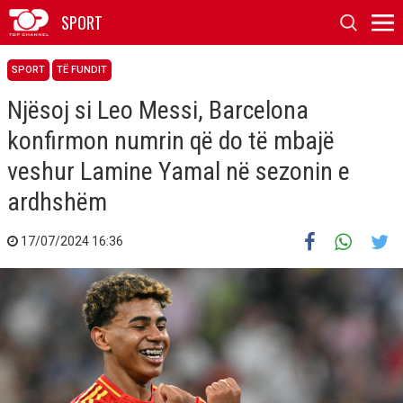
SPORT
SPORT
TË FUNDIT
Njësoj si Leo Messi, Barcelona
konfirmon numrin që do të mbajë
veshur Lamine Yamal në sezonin e
ardhshëm
17/07/2024 16:36