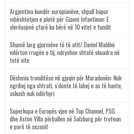
Argjentina kundër europianëve, shpall hapur
mbështetjen e plotë për Gianni Infantinon: E
vlerësojmë çfarë ka bërë në 10 vitet e fundit
Shumë larg gjurmëve të të atit/ Daniel Maldini
ndërton rrugën e tij, ndryshon shtatë skuadra në
tetë vite
Dëshmia tronditëse në gjyqin për Maradonën: Nuk
ngrihej nga shtrati, s’donte të lahej e as të hante,
askush nuk ndërhyri
Superkupa e Europës vjen në Top Channel, PSG
dhe Aston Villa përballen në Salzburg për trofeun
e parë të sezonit