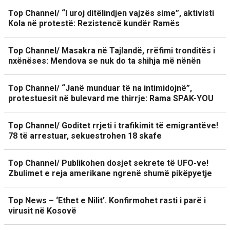
Top Channel/ “I uroj ditëlindjen vajzës sime”, aktivisti
Kola në protestë: Rezistencë kundër Ramës
Top Channel/ Masakra në Tajlandë, rrëfimi tronditës i
nxënëses: Mendova se nuk do ta shihja më nënën
Top Channel/ “Janë munduar të na intimidojnë”,
protestuesit në bulevard me thirrje: Rama SPAK-YOU
Top Channel/ Goditet rrjeti i trafikimit të emigrantëve!
78 të arrestuar, sekuestrohen 18 skafe
Top Channel/ Publikohen dosjet sekrete të UFO-ve!
Zbulimet e reja amerikane ngrenë shumë pikëpyetje
Top News – ‘Ethet e Nilit’. Konfirmohet rasti i parë i
virusit në Kosovë