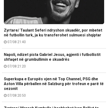
Zyrtare/ Taulant Seferi ndryshon skuadër, por mbetet
në futbollin turk, ja ku transferohet sulmuesi shqiptar
07/08 21:40
Napoli, ndizet pista Gabriel Jesus, agjenti i futbollistit
shfaqet në grumbullimin e skuadrës
07/08 21:20
Superkupa e Europës vjen në Top Channel, PSG dhe
Aston Villa përballen në Salzburg për trofeun e parë të
sezonit
07/08 20:50