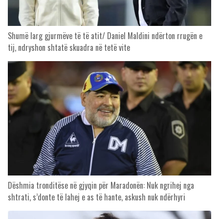
Shumë larg gjurmëve të të atit/ Daniel Maldini ndërton rrugën e
tij, ndryshon shtatë skuadra në tetë vite
Dëshmia tronditëse në gjyqin për Maradonën: Nuk ngrihej nga
shtrati, s’donte të lahej e as të hante, askush nuk ndërhyri