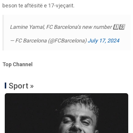
beson te aftësitë e 17-vjeçarit.
Lamine Yamal, FC Barcelona’s new number 1️⃣9️⃣
— FC Barcelona (@FCBarcelona)
July 17, 2024
Top Channel
Sport »