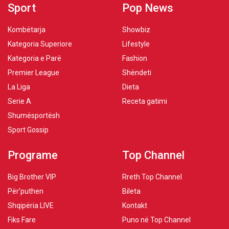
Sport
Pop News
Kombëtarja
Showbiz
Kategoria Superiore
Lifestyle
Kategoria e Parë
Fashion
Premier League
Shëndeti
La Liga
Dieta
Serie A
Receta gatimi
Shumësportësh
Sport Gossip
Programe
Top Channel
Big Brother VIP
Rreth Top Channel
Për’puthen
Bileta
Shqipëria LIVE
Kontakt
Fiks Fare
Puno në Top Channel