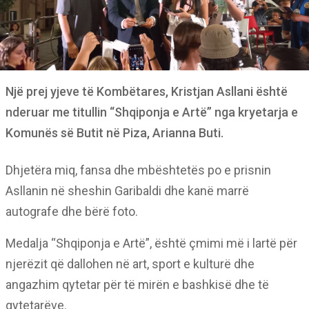
Një prej yjeve të Kombëtares, Kristjan Asllani është
nderuar me titullin “Shqiponja e Artë” nga kryetarja e
Komunës së Butit në Piza, Arianna Buti.
Dhjetëra miq, fansa dhe mbështetës po e prisnin
Asllanin në sheshin Garibaldi dhe kanë marrë
autografe dhe bërë foto.
Medalja “Shqiponja e Artë”, është çmimi më i lartë për
njerëzit që dallohen në art, sport e kulturë dhe
angazhim qytetar për të mirën e bashkisë dhe të
qytetarëve.