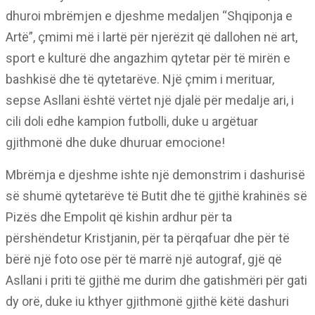
dhuroi mbrëmjen e djeshme medaljen “Shqiponja e
Artë”, çmimi më i lartë për njerëzit që dallohen në art,
sport e kulturë dhe angazhim qytetar për të mirën e
bashkisë dhe të qytetarëve. Një çmim i merituar,
sepse Asllani është vërtet një djalë për medalje ari, i
cili doli edhe kampion futbolli, duke u argëtuar
gjithmonë dhe duke dhuruar emocione!
Mbrëmja e djeshme ishte një demonstrim i dashurisë
së shumë qytetarëve të Butit dhe të gjithë krahinës së
Pizës dhe Empolit që kishin ardhur për ta
përshëndetur Kristjanin, për ta përqafuar dhe për të
bërë një foto ose për të marrë një autograf, gjë që
Asllani i priti të gjithë me durim dhe gatishmëri për gati
dy orë, duke iu kthyer gjithmonë gjithë këtë dashuri