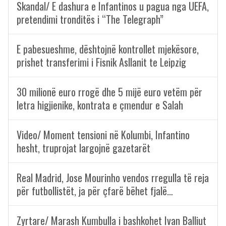
Skandal/ E dashura e Infantinos u pagua nga UEFA,
pretendimi tronditës i “The Telegraph”
E pabesueshme, dështojnë kontrollet mjekësore,
prishet transferimi i Fisnik Asllanit te Leipzig
30 milionë euro rrogë dhe 5 mijë euro vetëm për
letra higjienike, kontrata e çmendur e Salah
Video/ Moment tensioni në Kolumbi, Infantino
hesht, truprojat largojnë gazetarët
Real Madrid, Jose Mourinho vendos rregulla të reja
për futbollistët, ja për çfarë bëhet fjalë…
Zyrtare/ Marash Kumbulla i bashkohet Ivan Balliut