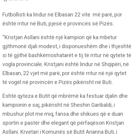
Futbollisti ka lindur në Elbasan 22 vite më parë, por
është rritur në Buti, pjesë e provincës së Pizës.
“Kristjan Asllani është një kampion që ka mbetur
gjithmonë djali modest, i disponueshëm dhe i thjeshtë
si të gjithë bashkëmoshatarët e tij të rritur në qytete të
vogla provinciale. Kristjani është lindur në Shqipëri, në
Elbasan, 22 vjet më parë, por është rritur në një qytet
të vogël në provincën e Pizës pikërisht në Buti.
Është qyteza e Butit që mbrëmë ka festuar djalin dhe
kampionin e saj, pikërisht në Sheshin Garibaldi, i
mbushur plot me miq, fansa dhe shikues që e duan
sportin e pastër dhe elegant që përfaqëson Kristjan
Asllani. Kryetari i Komunës së Butit Arianna Buti, i