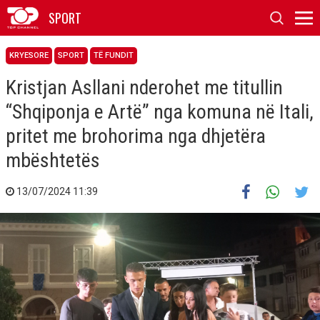
SPORT
KRYESORE
SPORT
TË FUNDIT
Kristjan Asllani nderohet me titullin
“Shqiponja e Artë” nga komuna në Itali,
pritet me brohorima nga dhjetëra
mbështetës
13/07/2024 11:39