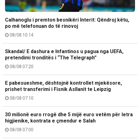
Calhanoglu i premton besnikëri Interit: Qëndroj këtu,
po më telefonuan do të rinovoj
08/08 10:14
Skandal/ E dashura e Infantinos u pagua nga UEFA,
pretendimi tronditës i “The Telegraph”
08/08 07:20
E pabesueshme, dështojnë kontrollet mjekësore,
prishet transferimi i Fisnik Asllanit te Leipzig
08/08 07:10
30 milionë euro rrogë dhe 5 mijë euro vetëm për letra
higjienike, kontrata e çmendur e Salah
08/08 07:00