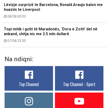
Lëvizje surprizë te Barcelona, Ronald Araujo kalon me
huazim te Liverpool
08/08 00:03
Topi mitik i golit të Maradonës, ‘Dora e Zotit’ del në
ankand, shitja nis me 2.5 mln dollarë
07/08 23:30
Na ndiqni:
Top Channel
Top Channel - Sport