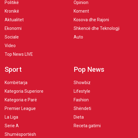
Politikë
Opinion
Kronikë
Koment
Aktualitet
Kosova dhe Rajoni
Ekonomi
Shkencë dhe Teknologji
Sociale
Auto
Video
Top News LIVE
Sport
Pop News
Kombëtarja
Showbiz
Kategoria Superiore
Lifestyle
Kategoria e Parë
Fashion
Premier League
Shëndeti
La Liga
Dieta
Serie A
Receta gatimi
Shumësportësh