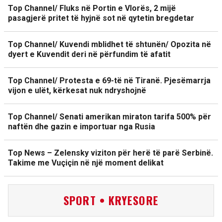
Top Channel/ Fluks në Portin e Vlorës, 2 mijë
pasagjerë pritet të hyjnë sot në qytetin bregdetar
Top Channel/ Kuvendi mblidhet të shtunën/ Opozita në
dyert e Kuvendit deri në përfundim të afatit
Top Channel/ Protesta e 69-të në Tiranë. Pjesëmarrja
vijon e ulët, kërkesat nuk ndryshojnë
Top Channel/ Senati amerikan miraton tarifa 500% për
naftën dhe gazin e importuar nga Rusia
Top News – Zelensky viziton për herë të parë Serbinë.
Takime me Vuçiçin në një moment delikat
SPORT • KRYESORE