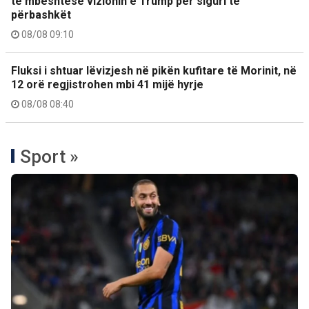
të mbështesë vizionin e Trump për siguri të
përbashkët
08/08 09:10
Fluksi i shtuar lëvizjesh në pikën kufitare të Morinit, në
12 orë regjistrohen mbi 41 mijë hyrje
08/08 08:40
Sport »