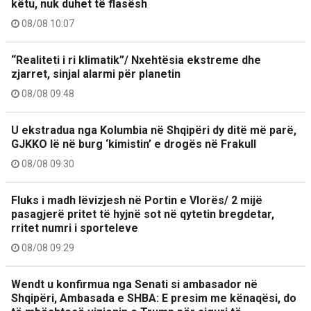
këtu, nuk duhet të flasësh
08/08 10:07
“Realiteti i ri klimatik”/ Nxehtësia ekstreme dhe
zjarret, sinjal alarmi për planetin
08/08 09:48
U ekstradua nga Kolumbia në Shqipëri dy ditë më parë,
GJKKO lë në burg ‘kimistin’ e drogës në Frakull
08/08 09:30
Fluks i madh lëvizjesh në Portin e Vlorës/ 2 mijë
pasagjerë pritet të hyjnë sot në qytetin bregdetar,
rritet numri i sporteleve
08/08 09:29
Wendt u konfirmua nga Senati si ambasador në
Shqipëri, Ambasada e SHBA: E presim me kënaqësi, do