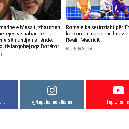
madhe e Messit, zbardhen
Roma e ka seriozisht për E
betejës së babait të
kërkon ta marrë me huazi
” me sëmundjen e rëndë:
Reali i Madridit
i të largohej nga Botërori
08/08 20:18
51
ort
@topchannelalbania
Top Channe