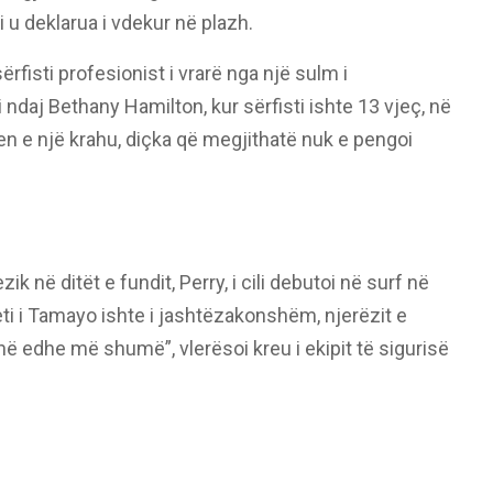
i u deklarua i vdekur në plazh.
sërfisti profesionist i vrarë nga një sulm i
 ndaj Bethany Hamilton, kur sërfisti ishte 13 vjeç, në
en e një krahu, diçka që megjithatë nuk e pengoi
k në ditët e fundit, Perry, i cili debutoi në surf në
teti i Tamayo ishte i jashtëzakonshëm, njerëzit e
thë edhe më shumë”, vlerësoi kreu i ekipit të sigurisë