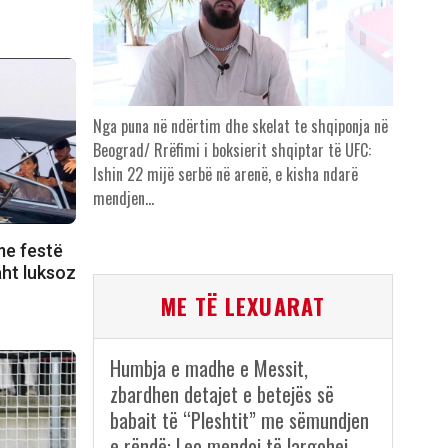
Nga puna në ndërtim dhe skelat te shqiponja në
Beograd/ Rrëfimi i boksierit shqiptar të UFC:
Ishin 22 mijë serbë në arenë, e kisha ndarë
mendjen…
me festë
aht luksoz
ME TË LEXUARAT
Humbja e madhe e Messit,
zbardhen detajet e betejës së
babait të “Pleshtit” me sëmundjen
e rëndë: Leo mendoi të largohej