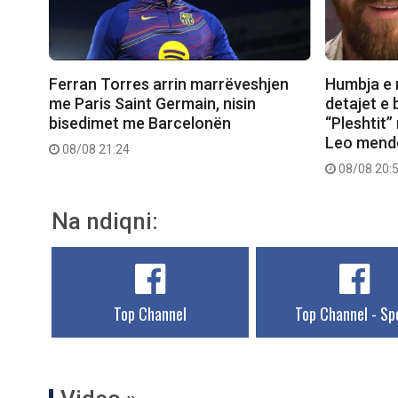
Ferran Torres arrin marrëveshjen
Humbja e 
me Paris Saint Germain, nisin
detajet e 
bisedimet me Barcelonën
“Pleshtit
Leo mendo
08/08 21:24
08/08 20:
Na ndiqni:
Top Channel
Top Channel - Sp