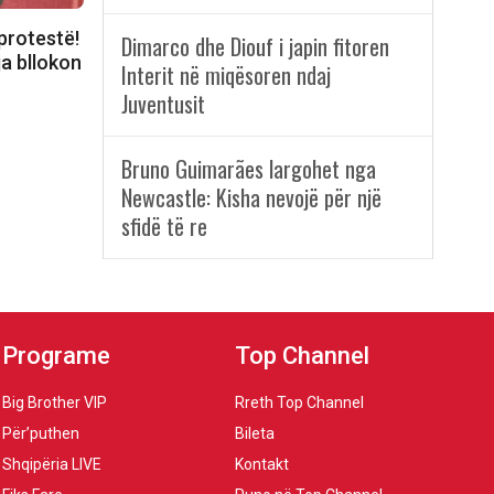
protestë!
Dimarco dhe Diouf i japin fitoren
a bllokon
Interit në miqësoren ndaj
Juventusit
Bruno Guimarães largohet nga
Newcastle: Kisha nevojë për një
sfidë të re
Programe
Top Channel
Big Brother VIP
Rreth Top Channel
Për’puthen
Bileta
Shqipëria LIVE
Kontakt