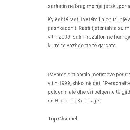
sërfistin në breg me një jetski, por a
Ky është rasti i vetëm i njohur i një 
peshkaqenit. Rasti tjetër ishte sulmi
vitin 2003. Sulmi rezultoi me humbj
kurrë të vazhdonte të garonte.
Pavarësisht paralajmërimeve për rrezi
vitin 1999, shkoi në det. “Personali
pëlqenin atë dhe ai i pëlqente të gji
në Honolulu, Kurt Lager.
Top Channel