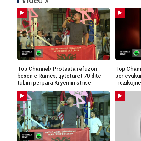
Video »
Top Channel/ Protesta refuzon
Top Channe
besën e Ramës, qytetarët 70 ditë
për evakui
tubim përpara Kryeministrisë
rrezikojnë