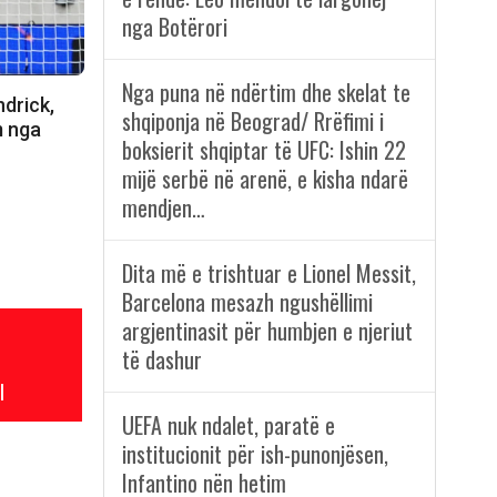
nga Botërori
Nga puna në ndërtim dhe skelat te
ndrick,
shqiponja në Beograd/ Rrëfimi i
m nga
boksierit shqiptar të UFC: Ishin 22
mijë serbë në arenë, e kisha ndarë
mendjen…
Dita më e trishtuar e Lionel Messit,
Barcelona mesazh ngushëllimi
argjentinasit për humbjen e njeriut
të dashur
l
UEFA nuk ndalet, paratë e
institucionit për ish-punonjësen,
Infantino nën hetim