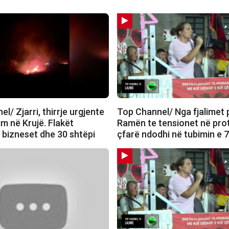
l/ Zjarri, thirrje urgjente
Top Channel/ Nga fjalimet 
m në Krujë. Flakët
Ramën te tensionet në pro
 bizneset dhe 30 shtëpi
çfarë ndodhi në tubimin e 