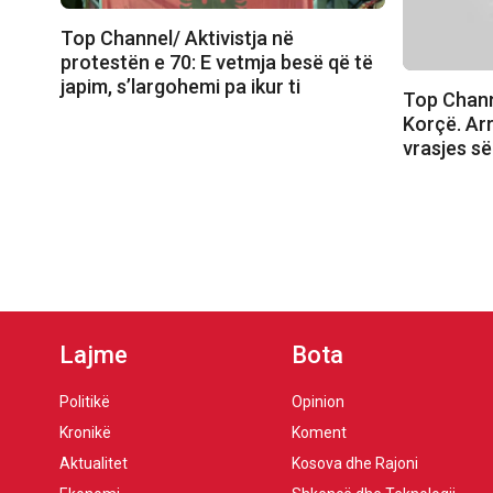
Top Channel/ Aktivistja në
protestën e 70: E vetmja besë që të
japim, s’largohemi pa ikur ti
Top Chann
Korçë. Arr
vrasjes së
Lajme
Bota
Politikë
Opinion
Kronikë
Koment
Aktualitet
Kosova dhe Rajoni