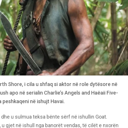
th Shore, i cila u shfaq si aktor në role dytësore në
rush apo në serialin Charlie’s Angels and Haëaii Five-
a peshkaqeni në ishujt Havai.
i dhe u sulmua teksa bënte sërf në ishullin Goat.
, u gjet në ishull nga banorët vendas, të cilët e nxorën