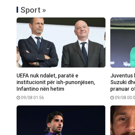
Sport »
UEFA nuk ndalet, paratë e
Juventus k
institucionit për ish-punonjësen,
Suzuki dh
Infantino nën hetim
pranuar o
09/08 01:56
09/08 00: