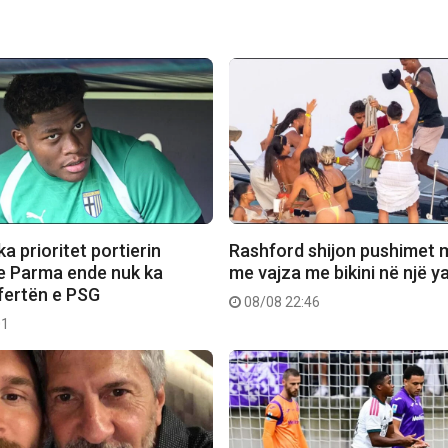
a prioritet portierin
Rashford shijon pushimet 
e Parma ende nuk ka
me vajza me bikini në një y
fertën e PSG
08/08 22:46
01