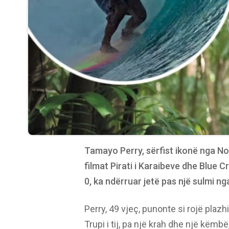
Tamayo Perry, sërfist ikonë nga Nor
filmat Pirati i Karaibeve dhe Blue C
0, ka ndërruar jetë pas një sulmi ng
Perry, 49 vjeç, punonte si rojë plazh
Trupi i tij, pa një krah dhe një këmbë