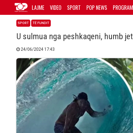
LAJME
VIDEO
SPORT
POP NEWS
PROGRAM
SPORT
TË FUNDIT
U sulmua nga peshkaqeni, humb jetën
24/06/2024 17:43