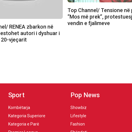
Top Channel/ Tensione në 
“Mos më prek”, protestuesj
vendin e fjalimeve
el/ RENEA zbarkon në
estohet autori i dyshuar i
 20-vjeçarit
Sport
Pop News
Kombëtarja
Showbiz
Kategoria Superiore
Lifestyle
Kategoria e Parë
Fashion