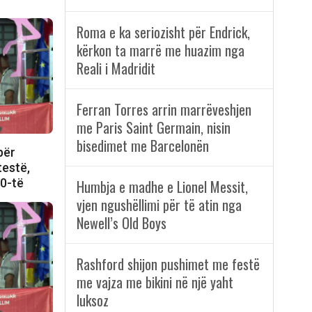
Roma e ka seriozisht për Endrick,
kërkon ta marrë me huazim nga
Reali i Madridit
Ferran Torres arrin marrëveshjen
me Paris Saint Germain, nisin
bisedimet me Barcelonën
për
testë,
70-të
Humbja e madhe e Lionel Messit,
vjen ngushëllimi për të atin nga
Newell’s Old Boys
Rashford shijon pushimet me festë
me vajza me bikini në një yaht
luksoz