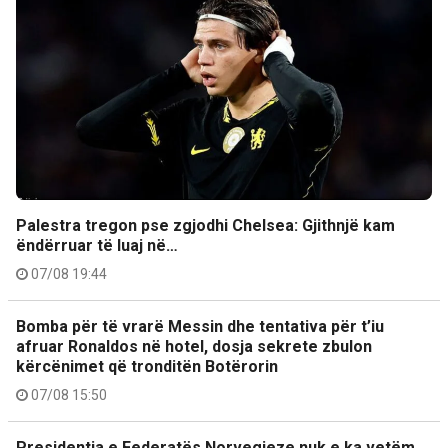
Palestra tregon pse zgjodhi Chelsea: Gjithnjë kam
ëndërruar të luaj në…
07/08 19:44
Bomba për të vrarë Messin dhe tentativa për t’iu
afruar Ronaldos në hotel, dosja sekrete zbulon
kërcënimet që tronditën Botërorin
07/08 15:50
Presidentja e Federatës Norvegjeze nuk e ka vetëm