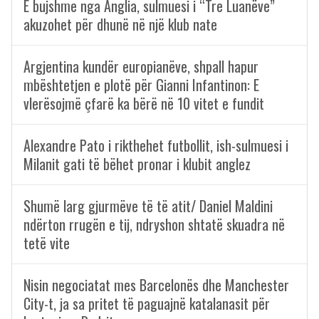
E bujshme nga Anglia, sulmuesi i “Tre Luanëve”
akuzohet për dhunë në një klub nate
Argjentina kundër europianëve, shpall hapur
mbështetjen e plotë për Gianni Infantinon: E
vlerësojmë çfarë ka bërë në 10 vitet e fundit
Alexandre Pato i rikthehet futbollit, ish-sulmuesi i
Milanit gati të bëhet pronar i klubit anglez
Shumë larg gjurmëve të të atit/ Daniel Maldini
ndërton rrugën e tij, ndryshon shtatë skuadra në
tetë vite
Nisin negociatat mes Barcelonës dhe Manchester
City-t, ja sa pritet të paguajnë katalanasit për