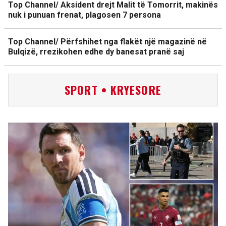
Top Channel/ Aksident drejt Malit të Tomorrit, makinës
nuk i punuan frenat, plagosen 7 persona
Top Channel/ Përfshihet nga flakët një magazinë në
Bulqizë, rrezikohen edhe dy banesat pranë saj
SPORT • KRYESORE