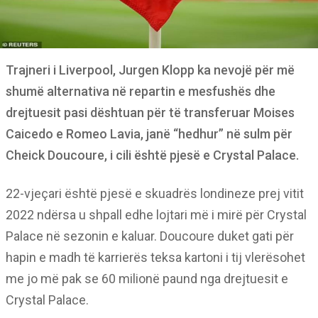
Trajneri i Liverpool, Jurgen Klopp ka nevojë për më
shumë alternativa në repartin e mesfushës dhe
drejtuesit pasi dështuan për të transferuar Moises
Caicedo e Romeo Lavia, janë “hedhur” në sulm për
Cheick Doucoure, i cili është pjesë e Crystal Palace.
22-vjeçari është pjesë e skuadrës londineze prej vitit
2022 ndërsa u shpall edhe lojtari më i mirë për Crystal
Palace në sezonin e kaluar. Doucoure duket gati për
hapin e madh të karrierës teksa kartoni i tij vlerësohet
me jo më pak se 60 milionë paund nga drejtuesit e
Crystal Palace.