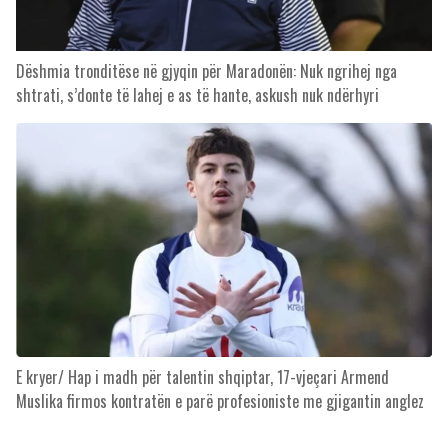
Dëshmia tronditëse në gjyqin për Maradonën: Nuk ngrihej nga
shtrati, s’donte të lahej e as të hante, askush nuk ndërhyri
E kryer/ Hap i madh për talentin shqiptar, 17-vjeçari Armend
Muslika firmos kontratën e parë profesioniste me gjigantin anglez