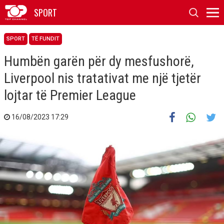
SPORT
SPORT
TË FUNDIT
Humbën garën për dy mesfushorë,
Liverpool nis tratativat me një tjetër
lojtar të Premier League
16/08/2023 17:29