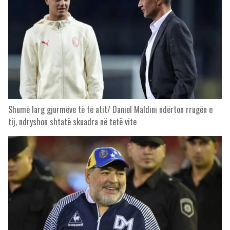
Shumë larg gjurmëve të të atit/ Daniel Maldini ndërton rrugën e
tij, ndryshon shtatë skuadra në tetë vite