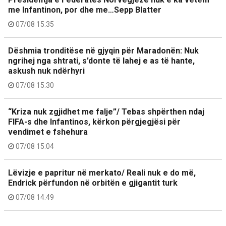
me Infantinon, por dhe me…Sepp Blatter
07/08 15:35
Dëshmia tronditëse në gjyqin për Maradonën: Nuk
ngrihej nga shtrati, s’donte të lahej e as të hante,
askush nuk ndërhyri
07/08 15:30
“Kriza nuk zgjidhet me falje”/ Tebas shpërthen ndaj
FIFA-s dhe Infantinos, kërkon përgjegjësi për
vendimet e fshehura
07/08 15:04
Lëvizje e papritur në merkato/ Reali nuk e do më,
Endrick përfundon në orbitën e gjigantit turk
07/08 14:49