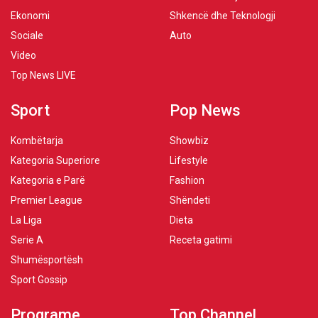
Ekonomi
Shkencë dhe Teknologji
Sociale
Auto
Video
Top News LIVE
Sport
Pop News
Kombëtarja
Showbiz
Kategoria Superiore
Lifestyle
Kategoria e Parë
Fashion
Premier League
Shëndeti
La Liga
Dieta
Serie A
Receta gatimi
Shumësportësh
Sport Gossip
Programe
Top Channel