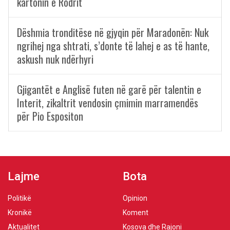
kartonin e Rodrit
Dëshmia tronditëse në gjyqin për Maradonën: Nuk
ngrihej nga shtrati, s’donte të lahej e as të hante,
askush nuk ndërhyri
Gjigantët e Anglisë futen në garë për talentin e
Interit, zikaltrit vendosin çmimin marramendës
për Pio Espositon
Lajme
Bota
Politikë
Opinion
Kronikë
Koment
Aktualitet
Kosova dhe Rajoni