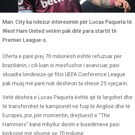
Man. City ka ndezur interesimin për Lucas Paqueta të
West Ham United vetëm pak ditë para startit të
Premier League-s.
Oferta e parë prej 70 milionësh është refuzuar për
brazilianin, i cili luan si mesfushor i avancuar, pasi
skuadra londineze që fitoi UEFA Conference League
pak muaj më parë nuk dëshiron ta shesë 25-vjeçarin.
Vetë dëshira e Lucas Paqueta është që të largohet dhe
të transferohet te kampionët në fuqi të Anglisë dhe të
Europës, por, për momentin, drejtuesit e “The
Hammers” kanë mbyllur derën e bisedimeve pasi
kërkojnë më shumë se 70 milionë.