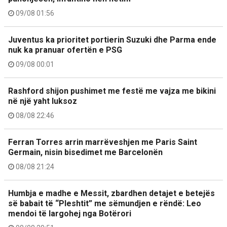
09/08 01:56
Juventus ka prioritet portierin Suzuki dhe Parma ende
nuk ka pranuar ofertën e PSG
09/08 00:01
Rashford shijon pushimet me festë me vajza me bikini
në një yaht luksoz
08/08 22:46
Ferran Torres arrin marrëveshjen me Paris Saint
Germain, nisin bisedimet me Barcelonën
08/08 21:24
Humbja e madhe e Messit, zbardhen detajet e betejës
së babait të “Pleshtit” me sëmundjen e rëndë: Leo
mendoi të largohej nga Botërori