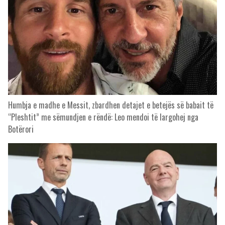
Humbja e madhe e Messit, zbardhen detajet e betejës së babait të
“Pleshtit” me sëmundjen e rëndë: Leo mendoi të largohej nga
Botërori