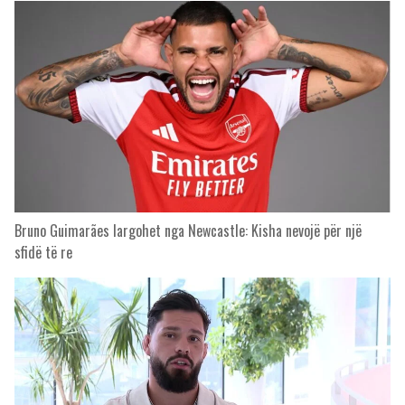
Bruno Guimarães largohet nga Newcastle: Kisha nevojë për një
sfidë të re