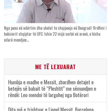
Nga puna në ndërtim dhe skelat te shqiponja në Beograd/ Rrëfimi i
boksierit shqiptar të UFC: Ishin 22 mijë serbë në arenë, e kisha
ndarë mendjen…
ME TË LEXUARAT
Humbja e madhe e Messit, zbardhen detajet e
betejës së babait të “Pleshtit” me sëmundjen e
rëndë: Leo mendoi të largohej nga Botërori
Dita më e trishtuar e Lionel Messit, Barcelona