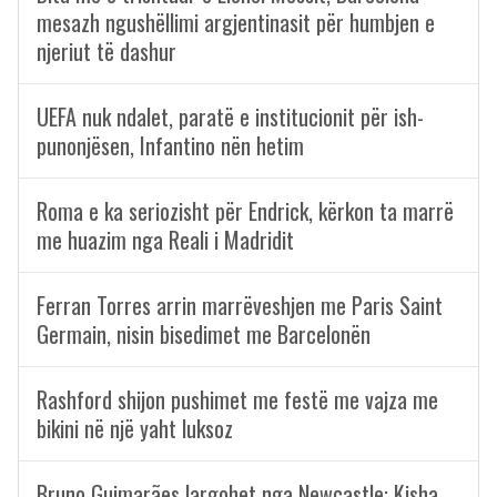
mesazh ngushëllimi argjentinasit për humbjen e
njeriut të dashur
UEFA nuk ndalet, paratë e institucionit për ish-
punonjësen, Infantino nën hetim
Roma e ka seriozisht për Endrick, kërkon ta marrë
me huazim nga Reali i Madridit
Ferran Torres arrin marrëveshjen me Paris Saint
Germain, nisin bisedimet me Barcelonën
Rashford shijon pushimet me festë me vajza me
bikini në një yaht luksoz
Bruno Guimarães largohet nga Newcastle: Kisha