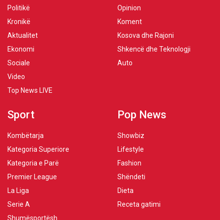
Politikë
Opinion
Kronikë
Koment
Aktualitet
Kosova dhe Rajoni
Ekonomi
Shkencë dhe Teknologji
Sociale
Auto
Video
Top News LIVE
Sport
Pop News
Kombëtarja
Showbiz
Kategoria Superiore
Lifestyle
Kategoria e Parë
Fashion
Premier League
Shëndeti
La Liga
Dieta
Serie A
Receta gatimi
Shumësportësh