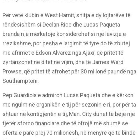
Për vetë klubin e West Hamit, shitja e dy lojtarëve të
rëndësishëm si Declan Rice dhe Lucas Paqueta
brenda një merkatoje konsiderohet si një lëvizje e
rrezikshme, por pesha e largimit të tyre do të zbutej
me afrimet e Edson Alvarez nga Ajaxi, që pritet të
zyrtarizohet në ditët në vijim, dhe të James Ward
Prowse, që pritet të afrohet për 30 milionë paundë nga
Southamptoni.
Pep Guardiola e admiron Lucas Paqueta dhe e kërkon
me ngulm në organikën e tij për sezonin e ri, por për ta
shtuar në kontigjentin e tij, Man. City duhet të bëjë një
tjetër sforco financiare dhe të ofrojë më shumë se
oferta e parë prej 70 milionësh, në mënyrë që të bindë