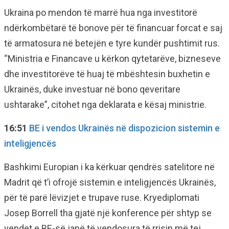
Ukraina po mendon të marrë hua nga investitorë
ndërkombëtarë të bonove për të financuar forcat e saj
të armatosura në betejën e tyre kundër pushtimit rus.
“Ministria e Financave u kërkon qytetarëve, bizneseve
dhe investitorëve të huaj të mbështesin buxhetin e
Ukrainës, duke investuar në bono qeveritare
ushtarake”, citohet nga deklarata e kësaj ministrie.
16:51
BE i vendos Ukrainës në dispozicion sistemin e
inteligjencës
Bashkimi Europian i ka kërkuar qendrës satelitore në
Madrit që t’i ofrojë sistemin e inteligjencës Ukrainës,
për të parë lëvizjet e trupave ruse. Kryediplomati
Josep Borrell tha gjatë një konference për shtyp se
vendet e BE-së janë të vendosura të rrisin më tej