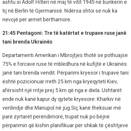
ashtu si Adolf Hitleri në maj të vitit 1945 në bunkerin e
tij në Berlin të Gjermanisë. Ndërsa shtoi se nuk ka
nevojë për armët bërthamore.
21:45 Pentagoni: Tre të katërtat e trupave ruse janë
tani brenda Ukrainës
Departamenti Amerikan i Mbrojtjes thotë se pothuajse
75% e forcave ruse të mbledhura në kufijtë e Ukrainës
janë tani brenda vendit. Përparimi kryesor i trupave tani
është pozicionuar rreth 25 km nga kryeqyteti Kiev,
afërsisht një rritje prej 5 km që nga e diela. Ushtarët
ende nuk kanë kapur dy qytete kryesore: Kharkiv në
verilindje dhe Mariupol në jug.Siç kanë theksuar më
parë zyrtarët perëndimorë, trupat nuk po bëjnë
përparimin që kishin planifikuar për shkak të çështjeve