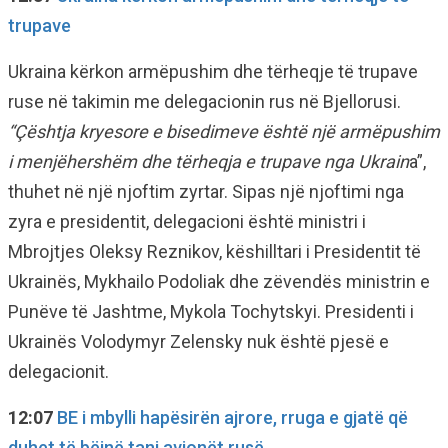
trupave
Ukraina kërkon armëpushim dhe tërheqje të trupave
ruse në takimin me delegacionin rus në Bjellorusi.
“Çështja kryesore e bisedimeve është një armëpushim
i menjëhershëm dhe tërheqja e trupave nga Ukrain
a”,
thuhet në një njoftim zyrtar. Sipas një njoftimi nga
zyra e presidentit, delegacioni është ministri i
Mbrojtjes Oleksy Reznikov, këshilltari i Presidentit të
Ukrainës, Mykhailo Podoliak dhe zëvendës ministrin e
Punëve të Jashtme, Mykola Tochytskyi. Presidenti i
Ukrainës Volodymyr Zelensky nuk është pjesë e
delegacionit.
12:07
BE i mbylli hapësirën ajrore, rruga e gjatë që
duhet të bëjnë tani avionët rusë