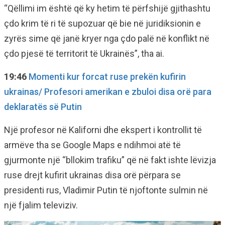
“Qëllimi im është që ky hetim të përfshijë gjithashtu
çdo krim të ri të supozuar që bie në juridiksionin e
zyrës sime që janë kryer nga çdo palë në konflikt në
çdo pjesë të territorit të Ukrainës”, tha ai.
19:46
Momenti kur forcat ruse prekën kufirin
ukrainas/ Profesori amerikan e zbuloi disa orë para
deklaratës së Putin
Një profesor në Kaliforni dhe ekspert i kontrollit të
armëve tha se Google Maps e ndihmoi atë të
gjurmonte një “bllokim trafiku” që në fakt ishte lëvizja
ruse drejt kufirit ukrainas disa orë përpara se
presidenti rus, Vladimir Putin të njoftonte sulmin në
një fjalim televiziv.