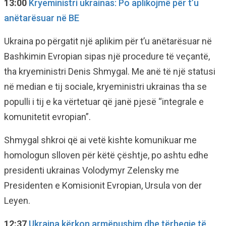
13:00
Kryeministri ukrainas: Po aplikojmë për t’u
anëtarësuar në BE
Ukraina po përgatit një aplikim për t’u anëtarësuar në
Bashkimin Evropian sipas një procedure të veçantë,
tha kryeministri Denis Shmygal. Me anë të një statusi
në median e tij sociale, kryeministri ukrainas tha se
populli i tij e ka vërtetuar që janë pjesë “integrale e
komunitetit evropian”.
Shmygal shkroi që ai vetë kishte komunikuar me
homologun slloven për këtë çështje, po ashtu edhe
presidenti ukrainas Volodymyr Zelensky me
Presidenten e Komisionit Evropian, Ursula von der
Leyen.
12:37
Ukraina kërkon armëpushim dhe tërheqje të