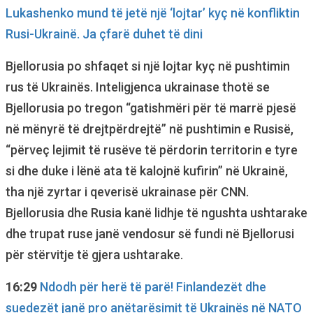
Lukashenko mund të jetë një ‘lojtar’ kyç në konfliktin
Rusi-Ukrainë. Ja çfarë duhet të dini
Bjellorusia po shfaqet si një lojtar kyç në pushtimin
rus të Ukrainës. Inteligjenca ukrainase thotë se
Bjellorusia po tregon “gatishmëri për të marrë pjesë
në mënyrë të drejtpërdrejtë” në pushtimin e Rusisë,
“përveç lejimit të rusëve të përdorin territorin e tyre
si dhe duke i lënë ata të kalojnë kufirin” në Ukrainë,
tha një zyrtar i qeverisë ukrainase për CNN.
Bjellorusia dhe Rusia kanë lidhje të ngushta ushtarake
dhe trupat ruse janë vendosur së fundi në Bjellorusi
për stërvitje të gjera ushtarake.
16:29
Ndodh për herë të parë! Finlandezët dhe
suedezët janë pro anëtarësimit të Ukrainës në NATO