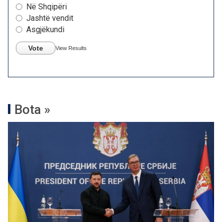
Në Shqipëri
Jashtë vendit
Asgjëkundi
Vote
View Results
Bota »