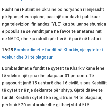
Pushtimi i Putinit në Ukrainë po ndryshon rrënjësisht
pikëpamjet europiane, pasi një sondazh i publikuar
nga televizioni finlandez “YLE” ka zbuluar se shumica
e popullsisë së vendit janë në favor të anëtarësimit
në NATO, dhe kjo ndodh për herë të parë në histori.
16:25
Bombardimet e fundit në Kharkiv, një qytetar i
vdekur dhe 31 të plagosur
Bombardimet e fundit të qytetit të Kharkiv kanë lënë
të vdekur një grua dhe plagosur 31 persona. Të
plagosurit janë 15 ushtarë dhe 16 civilë, sipas Këshillit
të qytetit në një deklaratë për shtyp. Gjatë ditëve të
fundit, Këshilli i qytetit ka regjistruar 44 të plagosur,
përfshirë 20 ushtarakë dhe gjithsej shtatë të