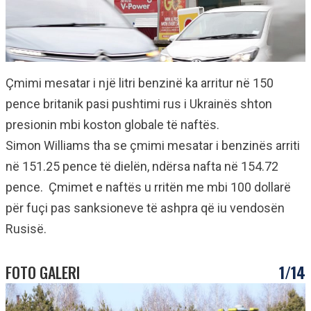
Çmimi mesatar i një litri benzinë ka arritur në 150
pence britanik pasi pushtimi rus i Ukrainës shton
presionin mbi koston globale të naftës.
Simon Williams tha se çmimi mesatar i benzinës arriti
në 151.25 pence të dielën, ndërsa nafta në 154.72
pence. Çmimet e naftës u rritën me mbi 100 dollarë
për fuçi pas sanksioneve të ashpra që iu vendosën
Rusisë.
FOTO GALERI
1/14