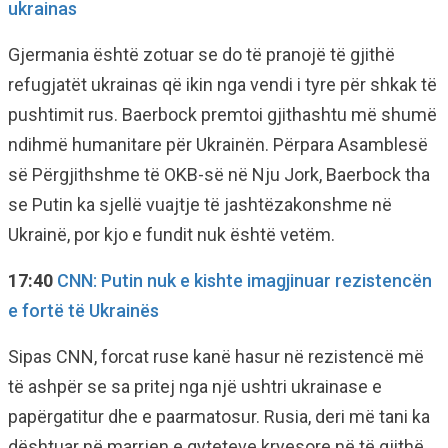
ukrainas
Gjermania është zotuar se do të pranojë të gjithë
refugjatët ukrainas që ikin nga vendi i tyre për shkak të
pushtimit rus. Baerbock premtoi gjithashtu më shumë
ndihmë humanitare për Ukrainën. Përpara Asamblesë
së Përgjithshme të OKB-së në Nju Jork, Baerbock tha
se Putin ka sjellë vuajtje të jashtëzakonshme në
Ukrainë, por kjo e fundit nuk është vetëm.
17:40
CNN: Putin nuk e kishte imagjinuar rezistencën
e fortë të Ukrainës
Sipas CNN, forcat ruse kanë hasur në rezistencë më
të ashpër se sa pritej nga një ushtri ukrainase e
papërgatitur dhe e paarmatosur. Rusia, deri më tani ka
dështuar në marrjen e qyteteve kryesore në të gjithë