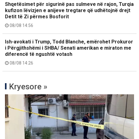
Shqetësimet për sigurinë pas sulmeve në rajon, Turqia
kufizon lëvizjen e anijeve tregtare që udhëtojnë drejt
Detit të Zi përmes Bosforit
08/08 14:56
Ish-avokati i Trump, Todd Blanche, emërohet Prokuror
i Përgjithshëmi i SHBA/ Senati amerikan e miraton me
diferencë të ngushtë votash
08/08 14:26
Kryesore »