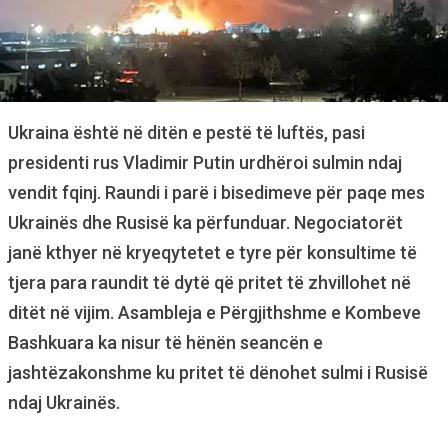
Ukraina është në ditën e pestë të luftës, pasi
presidenti rus Vladimir Putin urdhëroi sulmin ndaj
vendit fqinj. Raundi i parë i bisedimeve për paqe mes
Ukrainës dhe Rusisë ka përfunduar. Negociatorët
janë kthyer në kryeqytetet e tyre për konsultime të
tjera para raundit të dytë që pritet të zhvillohet në
ditët në vijim. Asambleja e Përgjithshme e Kombeve
Bashkuara ka nisur të hënën seancën e
jashtëzakonshme ku pritet të dënohet sulmi i Rusisë
ndaj Ukrainës.