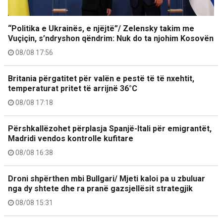
“Politika e Ukrainës, e njëjtë”/ Zelensky takim me
Vuçiçin, s’ndryshon qëndrim: Nuk do ta njohim Kosovën
08/08 17:56
Britania përgatitet për valën e pestë të të nxehtit,
temperaturat pritet të arrijnë 36°C
08/08 17:18
Përshkallëzohet përplasja Spanjë-Itali për emigrantët,
Madridi vendos kontrolle kufitare
08/08 16:38
Droni shpërthen mbi Bullgari/ Mjeti kaloi pa u zbuluar
nga dy shtete dhe ra pranë gazsjellësit strategjik
08/08 15:31