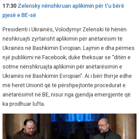
17:30
Zelensky nënshkruan aplikimin për t’u bërë
pjesë e BE-së
Presidenti i Ukrainës, Volodymyr Zelenski të hënën
nëshkruajti zyrtarisht aplikimin për anëtarësim të
Ukrainës në Bashkimin Evropian. Lajmin e dha përmes
një publikimi në Facebook, duke theksuar se “ditën e
sotme nënshkruajta aplikimin për anëtarësimin e
Ukrainës në Bashkimin Evropian”. Ai i bëri thirrje edhe
më herët Unionit që të përshpejtonte procedurat e
anëtarësimit në BE, nisur nga gjendja emergjente që
ka prodhuar lufta.