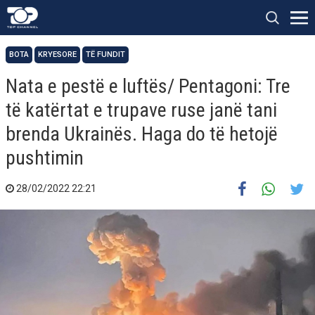
BOTA
KRYESORE
TË FUNDIT
Nata e pestë e luftës/ Pentagoni: Tre
të katërtat e trupave ruse janë tani
brenda Ukrainës. Haga do të hetojë
pushtimin
28/02/2022 22:21