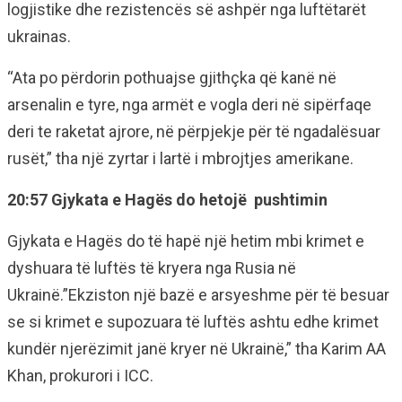
logjistike dhe rezistencës së ashpër nga luftëtarët
ukrainas.
“Ata po përdorin pothuajse gjithçka që kanë në
arsenalin e tyre, nga armët e vogla deri në sipërfaqe
deri te raketat ajrore, në përpjekje për të ngadalësuar
rusët,” tha një zyrtar i lartë i mbrojtjes amerikane.
20:57 Gjykata e Hagës do hetojë pushtimin
Gjykata e Hagës do të hapë një hetim mbi krimet e
dyshuara të luftës të kryera nga Rusia në
Ukrainë.”Ekziston një bazë e arsyeshme për të besuar
se si krimet e supozuara të luftës ashtu edhe krimet
kundër njerëzimit janë kryer në Ukrainë,” tha Karim AA
Khan, prokurori i ICC.