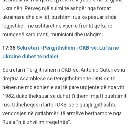
Ukrainën. Përveç një sulmi të ashpër nga forcat
ukrainase dhe civilët, pushtimi rus ka pësuar sfida
logjistike , me ushtarët në vijën e frontit që kanë
mungesë karburanti, municioni dhe ushqimi.
17:35
Sekretari i Përgjithshëm i OKB-së: Lufta në
Ukrainë duhet të ndalet
Sekretari i Përgjithshëm i OKB-së, António Guterres iu
drejtua Asamblesë së Përgjithshme të OKB-së të
hënën në mbledhjen e saj të parë urgjente që nga viti
1982, duke theksuar se duhet t’i themi mjaft pushtimit
rus. Udhëheqësi i lartë i OKB-së e quajti gjithashtu
vendosjen në gatishmëri të armëve bërthamore nga
Rusia “një zhvillim rrëqethës”.