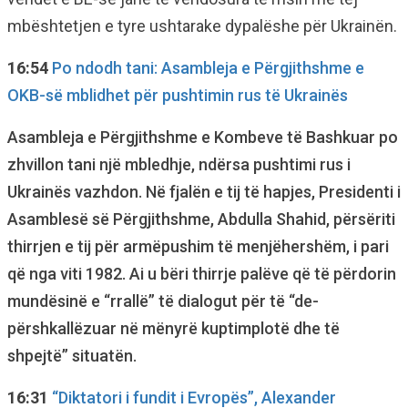
mbështetjen e tyre ushtarake dypalëshe për Ukrainën.
16:54
Po ndodh tani: Asambleja e Përgjithshme e
OKB-së mblidhet për pushtimin rus të Ukrainës
Asambleja e Përgjithshme e Kombeve të Bashkuar po
zhvillon tani një mbledhje, ndërsa pushtimi rus i
Ukrainës vazhdon. Në fjalën e tij të hapjes, Presidenti i
Asamblesë së Përgjithshme, Abdulla Shahid, përsëriti
thirrjen e tij për armëpushim të menjëhershëm, i pari
që nga viti 1982. Ai u bëri thirrje palëve që të përdorin
mundësinë e “rrallë” të dialogut për të “de-
përshkallëzuar në mënyrë kuptimplotë dhe të
shpejtë” situatën.
16:31
“Diktatori i fundit i Evropës”, Alexander