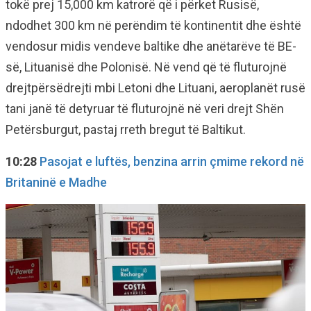
tokë prej 15,000 km katrorë që i përket Rusisë,
ndodhet 300 km në perëndim të kontinentit dhe është
vendosur midis vendeve baltike dhe anëtarëve të BE-
së, Lituanisë dhe Polonisë. Në vend që të fluturojnë
drejtpërsëdrejti mbi Letoni dhe Lituani, aeroplanët rusë
tani janë të detyruar të fluturojnë në veri drejt Shën
Petërsburgut, pastaj rreth bregut të Baltikut.
10:28
Pasojat e luftës, benzina arrin çmime rekord në
Britaninë e Madhe