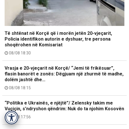
Të shtënat në Korçë që i morën jetën 20-vjeçarit,
Policia identifikon autorin e dyshuar, tre persona
shoqërohen në Komisariat
08/08 18:30
Vrasja e 20-vjeçarit në Korçë/ “Jemi të frikësuar”,
flasin banorët e zonës: Dëgjuam një zhurmë të madhe,
dolëm jashtë dhe…
08/08 18:15
“Politika e Ukrainës, e njëjtë”/ Zelensky takim me
Vuçiçin, s’ndryshon qëndrim: Nuk do ta njohim Kosovën
08/08 17:56
Accessibility