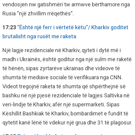
vendosjen nw gatishmëri tw armwve bërthamore nga
Rusia “një zhvillim rrëqethës”.
17:23
“Është një ferr i vërtetë këtu”/ Kharkiv goditet
brutalisht nga rusët me raketa
Një lagje rezidenciale në Kharkiv, qyteti i dytë më i
madh i Ukrainës, është goditur nga një sulm me raketë
të hënën, sipas zyrtarëve ukrainas dhe videove të
shumta të mediave sociale të verifikuara nga CNN.
Videot tregojnë raketa të shumta që shpërthejnë së
bashku në një pjesë rezidenciale të lagjes Saltivka në
veri-lindje të Kharkiv, afër një supermarketi. Sipas
Këshillit Bashkiak të Kharkiv, bombardimet e fundit të
qytetit kanë lënë të vdekur një grua dhe 31 të plagosur.