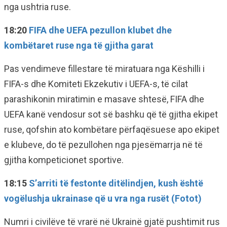
nga ushtria ruse.
18:20
FIFA dhe UEFA pezullon klubet dhe
kombëtaret ruse nga të gjitha garat
Pas vendimeve fillestare të miratuara nga Këshilli i
FIFA-s dhe Komiteti Ekzekutiv i UEFA-s, të cilat
parashikonin miratimin e masave shtesë, FIFA dhe
UEFA kanë vendosur sot së bashku që të gjitha ekipet
ruse, qofshin ato kombëtare përfaqësuese apo ekipet
e klubeve, do të pezullohen nga pjesëmarrja në të
gjitha kompeticionet sportive.
18:15
S’arriti të festonte ditëlindjen, kush është
vogëlushja ukrainase që u vra nga rusët (Fotot)
Numri i civilëve të vrarë në Ukrainë gjatë pushtimit rus