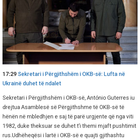
17:29
Sekretari i Përgjithshëm i OKB-së: Lufta në
Ukrainë duhet të ndalet
Sekretari i Përgjithshëm i OKB-së, António Guterres iu
drejtua Asamblesë së Përgjithshme të OKB-së të
hënën në mbledhjen e saj të parë urgjente që nga viti
1982, duke theksuar se duhet t’i themi mjaft pushtimit
rus.Udhëheqësi i lartë i OKB-së e quajti gjithashtu