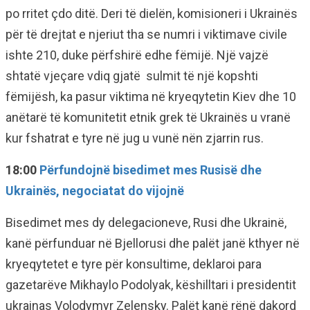
po rritet çdo ditë. Deri të dielën, komisioneri i Ukrainës
për të drejtat e njeriut tha se numri i viktimave civile
ishte 210, duke përfshirë edhe fëmijë. Një vajzë
shtatë vjeçare vdiq gjatë sulmit të një kopshti
fëmijësh, ka pasur viktima në kryeqytetin Kiev dhe 10
anëtarë të komunitetit etnik grek të Ukrainës u vranë
kur fshatrat e tyre në jug u vunë nën zjarrin rus.
18:00
Përfundojnë bisedimet mes Rusisë dhe
Ukrainës, negociatat do vijojnë
Bisedimet mes dy delegacioneve, Rusi dhe Ukrainë,
kanë përfunduar në Bjellorusi dhe palët janë kthyer në
kryeqytetet e tyre për konsultime, deklaroi para
gazetarëve Mikhaylo Podolyak, këshilltari i presidentit
ukrainas Volodymyr Zelensky. Palët kanë rënë dakord