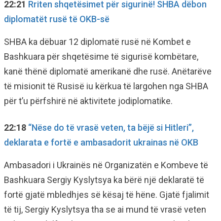
22:21
Rriten shqetësimet për sigurinë! SHBA dëbon
diplomatët rusë të OKB-së
SHBA ka dëbuar 12 diplomatë rusë në Kombet e
Bashkuara për shqetësime të sigurisë kombëtare,
kanë thënë diplomatë amerikanë dhe rusë. Anëtarëve
të misionit të Rusisë iu kërkua të largohen nga SHBA
për t’u përfshirë në aktivitete jodiplomatike.
22:18
“Nëse do të vrasë veten, ta bëjë si Hitleri”,
deklarata e fortë e ambasadorit ukrainas në OKB
Ambasadori i Ukrainës në Organizatën e Kombeve të
Bashkuara Sergiy Kyslytsya ka bërë një deklaratë të
fortë gjatë mbledhjes së kësaj të hëne. Gjatë fjalimit
të tij, Sergiy Kyslytsya tha se ai mund të vrasë veten