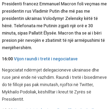
Presidenti francez Emmanuel Macron foli veçmas me
presidentin rus Vladimir Putin dhe më pas me
presidentin ukrainas Volodymyr Zelensky këtë të
hënë. Telefonata me Putinin zgjati një orë e 30
minuta, sipas Pallatit Élysée. Macron tha se ai i bëri
presion për nevojën e zbatimit të një armëpushimi të
menjëhershëm.
16:00
Vijon raundi i tretë i negociatave
Negociatat ndërmjet delegacioneve ukrainase dhe
ruse janë ende në vazhdim. Raundi i tretë i bisedimeve
do të fillojë pas pak minutash, njoftoi në Twitter,
Mykhailo Podoliak, këshilltar i kreut të Zyrës së
Presidentit.