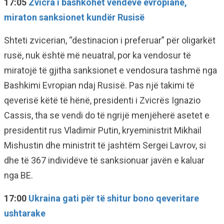
17:05
Zvicra i bashkohet vendeve evropiane,
miraton sanksionet kundër Rusisë
Shteti zvicerian, “destinacion i preferuar” për oligarkët
rusë, nuk është më neuatral, por ka vendosur të
miratojë të gjitha sanksionet e vendosura tashmë nga
Bashkimi Evropian ndaj Rusisë. Pas një takimi të
qeverisë këtë të hënë, presidenti i Zvicrës Ignazio
Cassis, tha se vendi do të ngrijë menjëherë asetet e
presidentit rus Vladimir Putin, kryeministrit Mikhail
Mishustin dhe ministrit të jashtëm Sergei Lavrov, si
dhe të 367 individëve të sanksionuar javën e kaluar
nga BE.
17:00
Ukraina gati për të shitur bono qeveritare
ushtarake