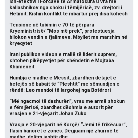
Ish-efektivi i Forcave të Armatosura u vra me
kallashnikov nga shoku i fëmijërisë, zv. drejtori i
Hetimit: Kishin konflikt të mbartur prej disa kohësh
Tensione në tubimin e 70-të përpara
Kryeministrisë/ “Mos më prek”, protestuesja
bllokon vendin e fjalimeve. Mbyllet me marshim në
kryeqytet
Irani publikon videon e rrallë të liderit suprem,
shtohen pikëpyetjet për shëndetin e Mojtaba
Khameneit
Humbja e madhe e Messit, zbardhen detajet e
betejës së babait të “Pleshtit” me sëmundjen e
rëndë: Leo mendoi të largohej nga Botërori
“Më ngacmoi të dashurën”, vrau me armë shokun
e fëmijërisë, zbardhet dëshmia e autorit për
vrasjen e 21-vjeçarit Johan Zuko
Vrasja e 20-vjeçarit në Korçë/ “Jemi të frikësuar”,
flasin banorët e zonës: Dëgjuam një zhurmë të
madhe, dolëm jashtë dhe…