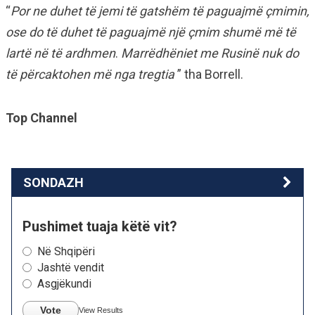
“
Por ne duhet të jemi të gatshëm të paguajmë çmimin,
ose do të duhet të paguajmë një çmim shumë më të
lartë në të ardhmen
.
Marrëdhëniet
me Rusinë nuk do
të përcaktohen më nga tregtia
” tha Borrell.
Top Channel
SONDAZH
Pushimet tuaja këtë vit?
Në Shqipëri
Jashtë vendit
Asgjëkundi
Vote
View Results