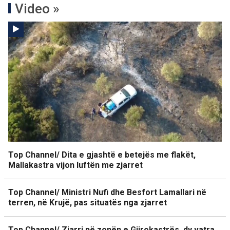
Video »
Top Channel/ Dita e gjashtë e betejës me flakët,
Mallakastra vijon luftën me zjarret
Top Channel/ Ministri Nufi dhe Besfort Lamallari në
terren, në Krujë, pas situatës nga zjarret
Top Channel/ Zjarri në zonën e Gjirokastrës, dy vatra