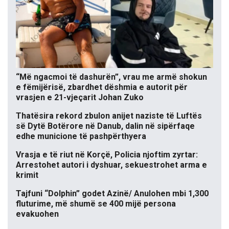
“Më ngacmoi të dashurën”, vrau me armë shokun
e fëmijërisë, zbardhet dëshmia e autorit për
vrasjen e 21-vjeçarit Johan Zuko
Thatësira rekord zbulon anijet naziste të Luftës
së Dytë Botërore në Danub, dalin në sipërfaqe
edhe municione të pashpërthyera
Vrasja e të riut në Korçë, Policia njoftim zyrtar:
Arrestohet autori i dyshuar, sekuestrohet arma e
krimit
Tajfuni “Dolphin” godet Azinë/ Anulohen mbi 1,300
fluturime, më shumë se 400 mijë persona
evakuohen