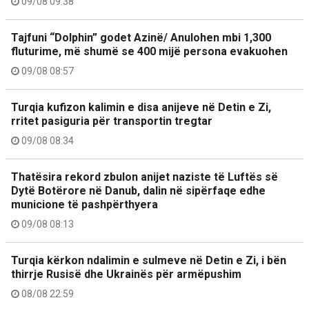
09/08 09:38
Tajfuni “Dolphin” godet Azinë/ Anulohen mbi 1,300
fluturime, më shumë se 400 mijë persona evakuohen
09/08 08:57
Turqia kufizon kalimin e disa anijeve në Detin e Zi,
rritet pasiguria për transportin tregtar
09/08 08:34
Thatësira rekord zbulon anijet naziste të Luftës së
Dytë Botërore në Danub, dalin në sipërfaqe edhe
municione të pashpërthyera
09/08 08:13
Turqia kërkon ndalimin e sulmeve në Detin e Zi, i bën
thirrje Rusisë dhe Ukrainës për armëpushim
08/08 22:59