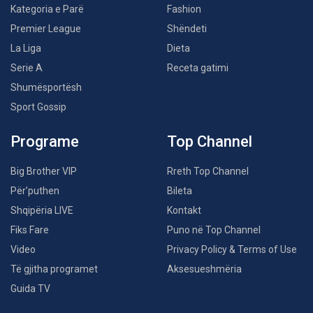
Kategoria e Parë
Fashion
Premier League
Shëndeti
La Liga
Dieta
Serie A
Receta gatimi
Shumësportësh
Sport Gossip
Programe
Top Channel
Big Brother VIP
Rreth Top Channel
Për’puthen
Bileta
Shqipëria LIVE
Kontakt
Fiks Fare
Puno në Top Channel
Video
Privacy Policy & Terms of Use
Të gjitha programet
Aksesueshmëria
Guida TV