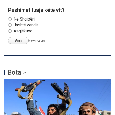
Pushimet tuaja këtë vit?
Në Shqipëri
Jashtë vendit
Asgjëkundi
Vote
View Results
Bota »