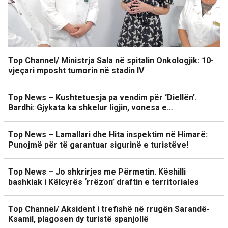
Top Channel/ Ministrja Sala në spitalin Onkologjik: 10-
vjeçari mposht tumorin në stadin IV
Top News – Kushtetuesja pa vendim për ‘Diellën’.
Bardhi: Gjykata ka shkelur ligjin, vonesa e…
Top News – Lamallari dhe Hita inspektim në Himarë:
Punojmë për të garantuar sigurinë e turistëve!
Top News – Jo shkrirjes me Përmetin. Këshilli
bashkiak i Këlcyrës ‘rrëzon’ draftin e territoriales
Top Channel/ Aksident i trefishë në rrugën Sarandë-
Ksamil, plagosen dy turistë spanjollë