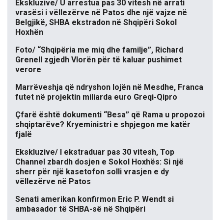
Ekskluzive/ U arrestua pas 30 vitesh në arrati
vrasësi i vëllezërve në Patos dhe një vajze në
Belgjikë, SHBA ekstradon në Shqipëri Sokol
Hoxhën
Foto/ “Shqipëria me miq dhe familje”, Richard
Grenell zgjedh Vlorën për të kaluar pushimet
verore
Marrëveshja që ndryshon lojën në Mesdhe, Franca
futet në projektin miliarda euro Greqi-Qipro
Çfarë është dokumenti “Besa” që Rama u propozoi
shqiptarëve? Kryeministri e shpjegon me katër
fjalë
Ekskluzive/ I ekstraduar pas 30 vitesh, Top
Channel zbardh dosjen e Sokol Hoxhës: Si një
sherr për një kasetofon solli vrasjen e dy
vëllezërve në Patos
Senati amerikan konfirmon Eric P. Wendt si
ambasador të SHBA-së në Shqipëri