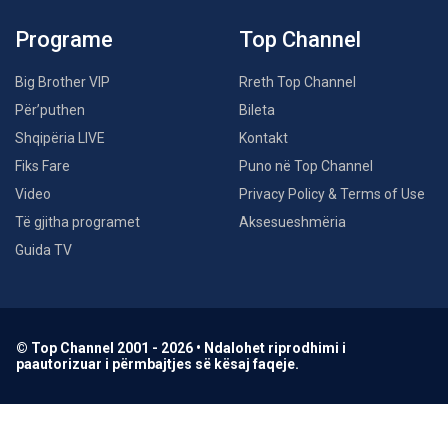
Programe
Top Channel
Big Brother VIP
Rreth Top Channel
Për’puthen
Bileta
Shqipëria LIVE
Kontakt
Fiks Fare
Puno në Top Channel
Video
Privacy Policy & Terms of Use
Të gjitha programet
Aksesueshmëria
Guida TV
© Top Channel 2001 - 2026 • Ndalohet riprodhimi i
paautorizuar i përmbajtjes së kësaj faqeje.