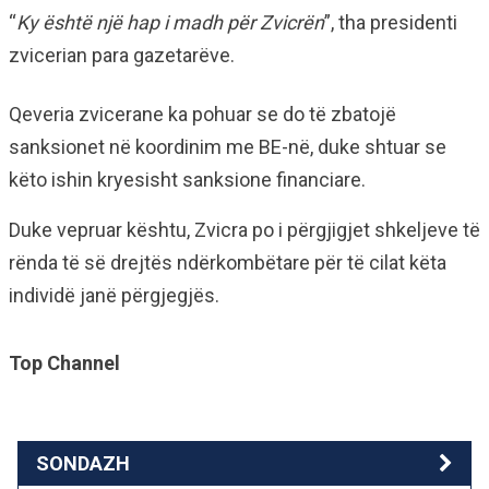
“
Ky është një hap i madh për Zvicrën
”, tha presidenti
zvicerian para gazetarëve.
Qeveria zvicerane ka pohuar se do të zbatojë
sanksionet në koordinim me BE-në, duke shtuar se
këto ishin kryesisht sanksione financiare.
Duke vepruar kështu, Zvicra po i përgjigjet shkeljeve të
rënda të së drejtës ndërkombëtare për të cilat këta
individë janë përgjegjës.
Top Channel
SONDAZH