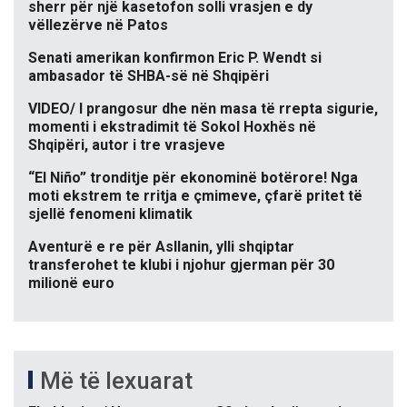
sherr për një kasetofon solli vrasjen e dy
vëllezërve në Patos
Senati amerikan konfirmon Eric P. Wendt si
ambasador të SHBA-së në Shqipëri
VIDEO/ I prangosur dhe nën masa të rrepta sigurie,
momenti i ekstradimit të Sokol Hoxhës në
Shqipëri, autor i tre vrasjeve
“El Niño” tronditje për ekonominë botërore! Nga
moti ekstrem te rritja e çmimeve, çfarë pritet të
sjellë fenomeni klimatik
Aventurë e re për Asllanin, ylli shqiptar
transferohet te klubi i njohur gjerman për 30
milionë euro
Më të lexuarat