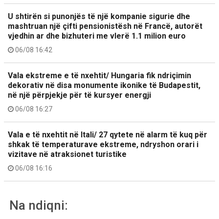
U shtirën si punonjës të një kompanie sigurie dhe
mashtruan një çifti pensionistësh në Francë, autorët
vjedhin ar dhe bizhuteri me vlerë 1.1 milion euro
06/08 16:42
Vala ekstreme e të nxehtit/ Hungaria fik ndriçimin
dekorativ në disa monumente ikonike të Budapestit,
në një përpjekje për të kursyer energji
06/08 16:27
Vala e të nxehtit në Itali/ 27 qytete në alarm të kuq për
shkak të temperaturave ekstreme, ndryshon orari i
vizitave në atraksionet turistike
06/08 16:16
Na ndiqni: