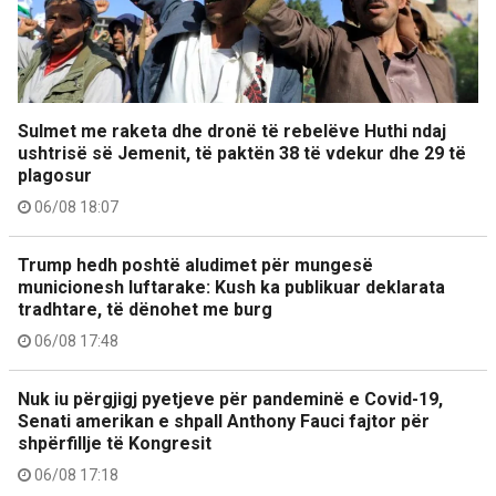
Sulmet me raketa dhe dronë të rebelëve Huthi ndaj
ushtrisë së Jemenit, të paktën 38 të vdekur dhe 29 të
plagosur
06/08 18:07
Trump hedh poshtë aludimet për mungesë
municionesh luftarake: Kush ka publikuar deklarata
tradhtare, të dënohet me burg
06/08 17:48
Nuk iu përgjigj pyetjeve për pandeminë e Covid-19,
Senati amerikan e shpall Anthony Fauci fajtor për
shpërfillje të Kongresit
06/08 17:18