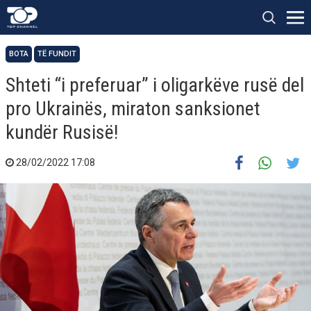
BOTA
TË FUNDIT
Shteti “i preferuar” i oligarkëve rusë del
pro Ukrainës, miraton sanksionet
kundër Rusisë!
28/02/2022 17:08