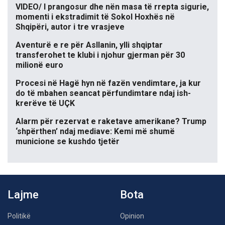
VIDEO/ I prangosur dhe nën masa të rrepta sigurie,
momenti i ekstradimit të Sokol Hoxhës në
Shqipëri, autor i tre vrasjeve
Aventurë e re për Asllanin, ylli shqiptar
transferohet te klubi i njohur gjerman për 30
milionë euro
Procesi në Hagë hyn në fazën vendimtare, ja kur
do të mbahen seancat përfundimtare ndaj ish-
krerëve të UÇK
Alarm për rezervat e raketave amerikane? Trump
‘shpërthen’ ndaj mediave: Kemi më shumë
municione se kushdo tjetër
Lajme
Bota
Politikë
Opinion