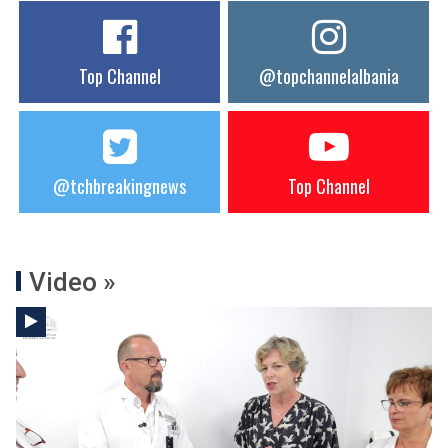
Top Channel
@topchannelalbania
@tchbreakingnews
Top Channel
Video »