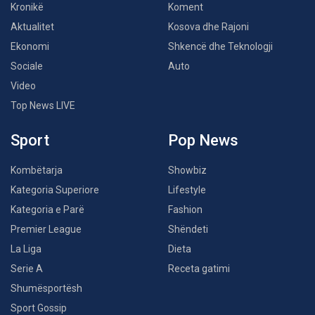
Kronikë
Koment
Aktualitet
Kosova dhe Rajoni
Ekonomi
Shkencë dhe Teknologji
Sociale
Auto
Video
Top News LIVE
Sport
Pop News
Kombëtarja
Showbiz
Kategoria Superiore
Lifestyle
Kategoria e Parë
Fashion
Premier League
Shëndeti
La Liga
Dieta
Serie A
Receta gatimi
Shumësportësh
Sport Gossip