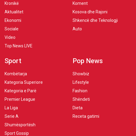
Kronikë
Koment
Aktualitet
Kosova dhe Rajoni
Ekonomi
Shkencë dhe Teknologji
Sociale
Auto
Video
Top News LIVE
Sport
Pop News
Kombëtarja
Showbiz
Kategoria Superiore
Lifestyle
Kategoria e Parë
Fashion
Premier League
Shëndeti
La Liga
Dieta
Serie A
Receta gatimi
Shumësportësh
Sport Gossip