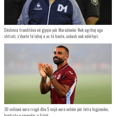
Dëshmia tronditëse në gjyqin për Maradonën: Nuk ngrihej nga
shtrati, s’donte të lahej e as të hante, askush nuk ndërhyri
30 milionë euro rrogë dhe 5 mijë euro vetëm për letra higjienike,
kontrata e çmendur e Salah