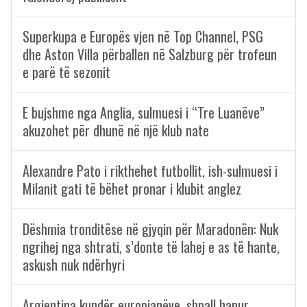
Superkupa e Europës vjen në Top Channel, PSG
dhe Aston Villa përballen në Salzburg për trofeun
e parë të sezonit
E bujshme nga Anglia, sulmuesi i “Tre Luanëve”
akuzohet për dhunë në një klub nate
Alexandre Pato i rikthehet futbollit, ish-sulmuesi i
Milanit gati të bëhet pronar i klubit anglez
Dëshmia tronditëse në gjyqin për Maradonën: Nuk
ngrihej nga shtrati, s’donte të lahej e as të hante,
askush nuk ndërhyri
Argjentina kundër europianëve, shpall hapur