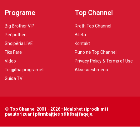
Programe
Top Channel
Big Brother VIP
Rreth Top Channel
Për’puthen
Bileta
Shqipëria LIVE
Kontakt
Fiks Fare
Puno në Top Channel
Video
Privacy Policy & Terms of Use
Të gjitha programet
Aksesueshmëria
Guida TV
© Top Channel 2001 - 2026 • Ndalohet riprodhimi i
paautorizuar i përmbajtjes së kësaj faqeje.