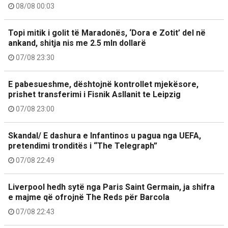
08/08 00:03
Topi mitik i golit të Maradonës, ‘Dora e Zotit’ del në
ankand, shitja nis me 2.5 mln dollarë
07/08 23:30
E pabesueshme, dështojnë kontrollet mjekësore,
prishet transferimi i Fisnik Asllanit te Leipzig
07/08 23:00
Skandal/ E dashura e Infantinos u pagua nga UEFA,
pretendimi tronditës i “The Telegraph”
07/08 22:49
Liverpool hedh sytë nga Paris Saint Germain, ja shifra
e majme që ofrojnë The Reds për Barcola
07/08 22:43