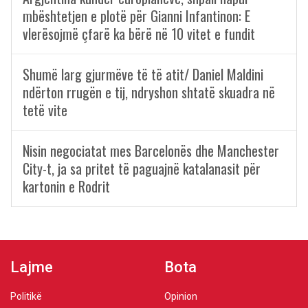
mbështetjen e plotë për Gianni Infantinon: E
vlerësojmë çfarë ka bërë në 10 vitet e fundit
Shumë larg gjurmëve të të atit/ Daniel Maldini
ndërton rrugën e tij, ndryshon shtatë skuadra në
tetë vite
Nisin negociatat mes Barcelonës dhe Manchester
City-t, ja sa pritet të paguajnë katalanasit për
kartonin e Rodrit
Lajme
Bota
Politikë
Opinion