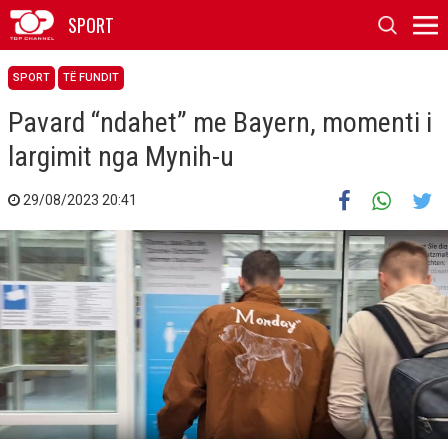
SPORT
SPORT
TË FUNDIT
Pavard “ndahet” me Bayern, momenti i
largimit nga Mynih-u
29/08/2023 20:41