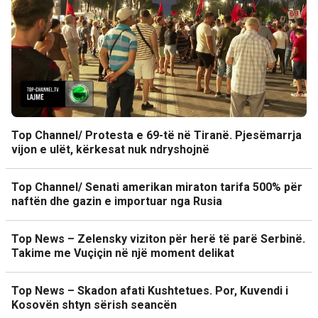
Top Channel/ Protesta e 69-të në Tiranë. Pjesëmarrja
vijon e ulët, kërkesat nuk ndryshojnë
Top Channel/ Senati amerikan miraton tarifa 500% për
naftën dhe gazin e importuar nga Rusia
Top News – Zelensky viziton për herë të parë Serbinë.
Takime me Vuçiçin në një moment delikat
Top News – Skadon afati Kushtetues. Por, Kuvendi i
Kosovën shtyn sërish seancën