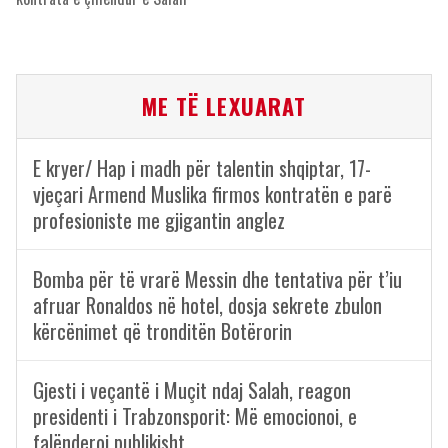
ME TË LEXUARAT
E kryer/ Hap i madh për talentin shqiptar, 17-
vjeçari Armend Muslika firmos kontratën e parë
profesioniste me gjigantin anglez
Bomba për të vrarë Messin dhe tentativa për t’iu
afruar Ronaldos në hotel, dosja sekrete zbulon
kërcënimet që tronditën Botërorin
Gjesti i veçantë i Muçit ndaj Salah, reagon
presidenti i Trabzonsporit: Më emocionoi, e
falënderoj publikisht