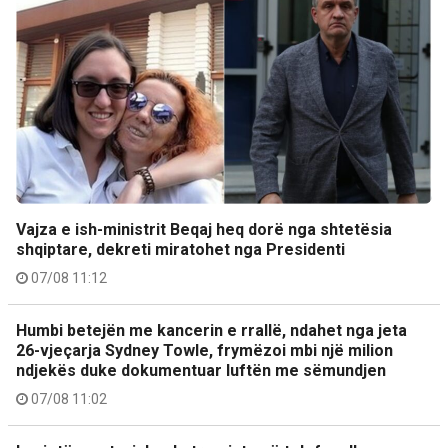
Vajza e ish-ministrit Beqaj heq dorë nga shtetësia
shqiptare, dekreti miratohet nga Presidenti
07/08 11:12
Humbi betejën me kancerin e rrallë, ndahet nga jeta
26-vjeçarja Sydney Towle, frymëzoi mbi një milion
ndjekës duke dokumentuar luftën me sëmundjen
07/08 11:02