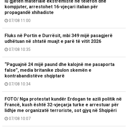
Iu gjetën materiale ekstremiste në telefon dhe
kompjuter, arrestohet 16-vjeçari italian për
propagandë xhihadiste
07/08 11:00
Fluks në Portin e Durrësit, mbi 349 mijë pasagjerë
udhëtuan në shtatë muajt e parë të vitit 2026
07/08 10:35
“Paguajnë 24 mijë paund dhe kalojnë me pasaporta
false”, media britanike zbulon skemën e
kontrabandistëve shqiptarë
07/08 10:34
FOTO/ Nga protestat kundër Erdogan te azili politik në
Francë, kush është 32-vjeçarja turke e arrestuar për
lidhje me organizatë terroriste, sot gjyq në Shqipëri
07/08 10:07