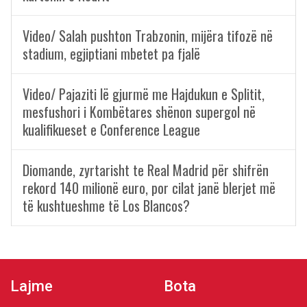
Video/ Salah pushton Trabzonin, mijëra tifozë në
stadium, egjiptiani mbetet pa fjalë
Video/ Pajaziti lë gjurmë me Hajdukun e Splitit,
mesfushori i Kombëtares shënon supergol në
kualifikueset e Conference League
Diomande, zyrtarisht te Real Madrid për shifrën
rekord 140 milionë euro, por cilat janë blerjet më
të kushtueshme të Los Blancos?
Lajme
Bota