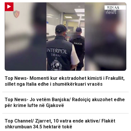
Top News- Momenti kur ekstradohet kimisti i Frakullit,
sillet nga Italia edhe i shumëkërkuari vrasës
Top News- Jo vetëm Banjska/ Radoiçiç akuzohet edhe
për krime lufte në Gjakovë
Top Channel/ Zjarret, 10 vatra ende aktive/ Flakët
shkrumbuan 34.5 hektarë tokë