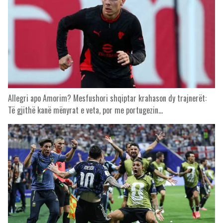
Allegri apo Amorim? Mesfushori shqiptar krahason dy trajnerët:
Të gjithë kanë mënyrat e veta, por me portugezin…