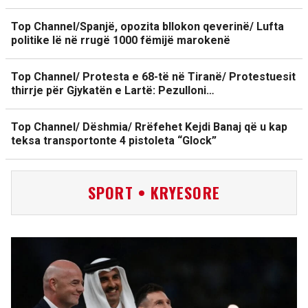
Top Channel/Spanjë, opozita bllokon qeverinë/ Lufta
politike lë në rrugë 1000 fëmijë marokenë
Top Channel/ Protesta e 68-të në Tiranë/ Protestuesit
thirrje për Gjykatën e Lartë: Pezulloni…
Top Channel/ Dëshmia/ Rrëfehet Kejdi Banaj që u kap
teksa transportonte 4 pistoleta “Glock”
SPORT • KRYESORE