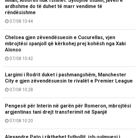
Milan, Amorim nuk fshihet: Synojmë titullin, javën e
ardhshme do të duhet të marr vendime të
rëndësishme
07/08 10:44
Chelsea gjen zëvendësuesin e Cucurellas, vjen
mbrojtësi spanjoll që kërkohej prej kohësh nga Xabi
Alonso
07/08 10:42
Largimi i Rodrit duket i pashmangshëm, Manchester
City e gjen zëvendësuesin te rivalët e Premier League
07/08 10:28
Pengesë për Interin në garën për Romeron, mbrojtësi
argjentinas tani drejt transferimit në Spanjë
07/08 10:20
Alexandre Pato i rikthehet futbollit, ish-sulmuesi i