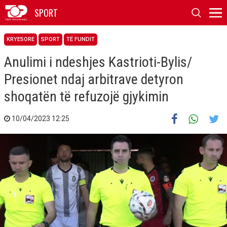
SPORT
KRYESORE
SPORT
TË FUNDIT
Anulimi i ndeshjes Kastrioti-Bylis/
Presionet ndaj arbitrave detyron
shoqatën të refuzojë gjykimin
10/04/2023 12:25