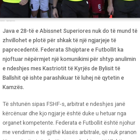
Java e 28-të e Abissnet Superiores nuk do të mund të
zhvillohet e plotë për shkak të një ngjarjeje të
paprecedentë. Federata Shqiptare e Futbollit ka
njoftuar nëpërmjet një komunikimi për shtyp anulimin
e ndeshjes mes Kastriotit të Kyrjës de Bylisit të
Ballshit që ishte parashikuar të luhej në qytetin e
Kamzës.
Të shtunën sipas FSHF-s, arbitrat e ndeshjes janë
kërcënuar dhe kjo ngjarje është duke u hetuar nga
organet kompetente. Federata e Futbollit është njohur
me vendimin e të gjithë klasës arbitrale, që nuk pranon