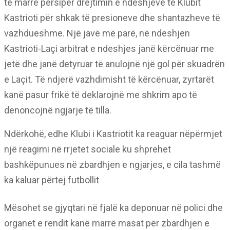
të marrë përsipër drejtimin e ndeshjeve të Klubit
Kastrioti për shkak të presioneve dhe shantazheve të
vazhdueshme. Një javë më parë, në ndeshjen
Kastrioti-Laçi arbitrat e ndeshjes janë kërcënuar me
jetë dhe janë detyruar të anulojnë një gol për skuadrën
e Laçit. Të ndjerë vazhdimisht të kërcënuar, zyrtarët
kanë pasur frikë të deklarojnë me shkrim apo të
denoncojnë ngjarje të tilla.
Ndërkohë, edhe Klubi i Kastriotit ka reaguar nëpërmjet
një reagimi në rrjetet sociale ku shprehet
bashkëpunues në zbardhjen e ngjarjes, e cila tashmë
ka kaluar përtej futbollit
Mësohet se gjyqtari në fjalë ka deponuar në polici dhe
organet e rendit kanë marrë masat për zbardhjen e