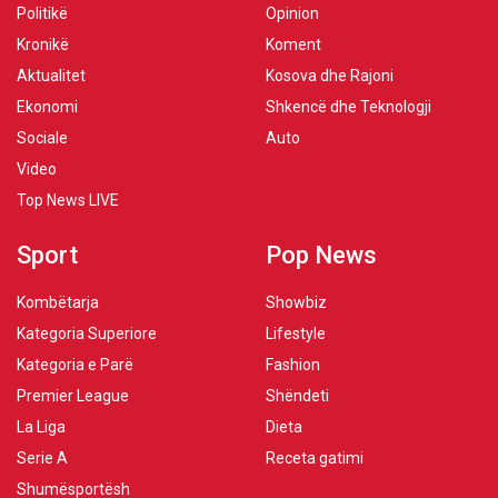
Politikë
Opinion
Kronikë
Koment
Aktualitet
Kosova dhe Rajoni
Ekonomi
Shkencë dhe Teknologji
Sociale
Auto
Video
Top News LIVE
Sport
Pop News
Kombëtarja
Showbiz
Kategoria Superiore
Lifestyle
Kategoria e Parë
Fashion
Premier League
Shëndeti
La Liga
Dieta
Serie A
Receta gatimi
Shumësportësh