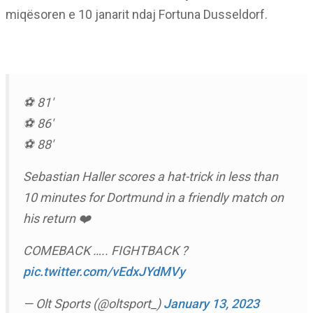
miqësoren e 10 janarit ndaj Fortuna Dusseldorf.
⚽️ 81′
⚽️ 86′
⚽️ 88′
Sebastian Haller scores a hat-trick in less than
10 minutes for Dortmund in a friendly match on
his return ❤️
COMEBACK ….. FIGHTBACK ?
pic.twitter.com/vEdxJYdMVy
— Olt Sports (@oltsport_)
January 13, 2023