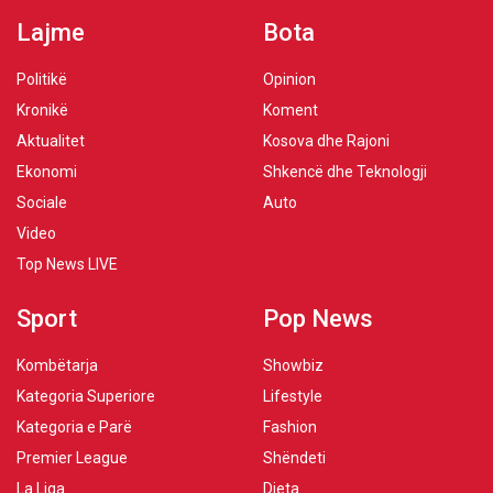
Lajme
Bota
Politikë
Opinion
Kronikë
Koment
Aktualitet
Kosova dhe Rajoni
Ekonomi
Shkencë dhe Teknologji
Sociale
Auto
Video
Top News LIVE
Sport
Pop News
Kombëtarja
Showbiz
Kategoria Superiore
Lifestyle
Kategoria e Parë
Fashion
Premier League
Shëndeti
La Liga
Dieta