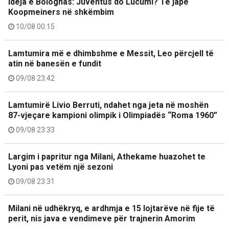
Ideja e Bolognas: Juventus do Lucumì? Të japë
Koopmeiners në shkëmbim
10/08 00:15
Lamtumira më e dhimbshme e Messit, Leo përcjell të
atin në banesën e fundit
09/08 23:42
Lamtumirë Livio Berruti, ndahet nga jeta në moshën
87-vjeçare kampioni olimpik i Olimpiadës “Roma 1960”
09/08 23:33
Largim i papritur nga Milani, Athekame huazohet te
Lyoni pas vetëm një sezoni
09/08 23:31
Milani në udhëkryq, e ardhmja e 15 lojtarëve në fije të
perit, nis java e vendimeve për trajnerin Amorim