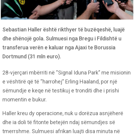
Sebastian Haller është rikthyer të buzëqeshë, luajë
dhe shënojë gola. Sulmuesi nga Bregu i Fildishtë u
transferua verën e kaluar nga Ajaxi te Borussia
Dortmund (31 mln euro).
28-vjerçari mbërriti në “Signal Iduna Park” me misionin
e vështirë që të “harrohej” Erling Haaland, por një
sëmundje e keqe në testikuj e tronditi dhe i prishi
momentin e bukur.
Haller kreu dy operacione, nuk u dorëzua asnjëherë
dhe ia doli të fitonte betejën ndaj sëmundjes së
tmerrshme. Sulmuesi afrikan luajti disa minuta në