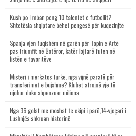
Kush po i mban peng 10 talentet e futbollit?
Shtetësia shqiptare bëhet pengesë për kuqezinjtë
Spanja vjen fuqishëm në garën për Topin e Artë
pas triumfit në Botëror, katër lojtarë futen në
listën e favoritëve
Misteri i merkatos turke, nga vijnë paratë për
transferimet e bujshme? Klubet afrojnë yje të
njohur duke shpenzuar miliona
Nga 36 golat me moshat te ekipi i parë,14-vjeçari i
Lushnjës shkruan historinë