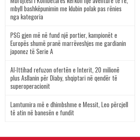
Mbrojtësi i Kombëtares kërkon një aventurë të re,
mbyll bashkëpunimin me klubin polak pas rënies
nga kategoria
PSG gjen më në fund një portier, kampionët e
Europës shumë pranë marrëveshjes me gardianin
japonez të Serie A
Al-Ittihad refuzon ofertën e Interit, 20 milionë
plus Asllanin për Diaby, shqiptari në qendër të
superoperacionit
Lamtumira më e dhimbshme e Messit, Leo përcjell
të atin në banesën e fundit