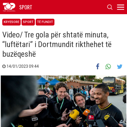
SPORT
KRYESORE
SPORT
TË FUNDIT
Video/ Tre gola për shtatë minuta,
“luftëtari” i Dortmundit rikthehet të
buzëqeshë
14/01/2023 09:44