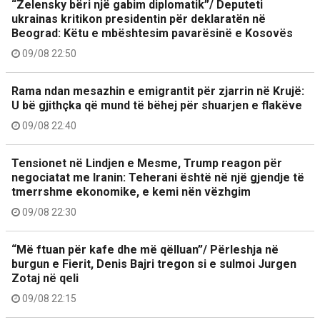
“Zelensky bëri një gabim diplomatik”/ Deputeti
ukrainas kritikon presidentin për deklaratën në
Beograd: Këtu e mbështesim pavarësinë e Kosovës
09/08 22:50
Rama ndan mesazhin e emigrantit për zjarrin në Krujë:
U bë gjithçka që mund të bëhej për shuarjen e flakëve
09/08 22:40
Tensionet në Lindjen e Mesme, Trump reagon për
negociatat me Iranin: Teherani është në një gjendje të
tmerrshme ekonomike, e kemi nën vëzhgim
09/08 22:30
“Më ftuan për kafe dhe më qëlluan”/ Përleshja në
burgun e Fierit, Denis Bajri tregon si e sulmoi Jurgen
Zotaj në qeli
09/08 22:15