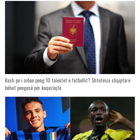
Kush po i mban peng 10 talentet e futbollit? Shtetësia shqiptare
bëhet pengesë për kuqezinjtë