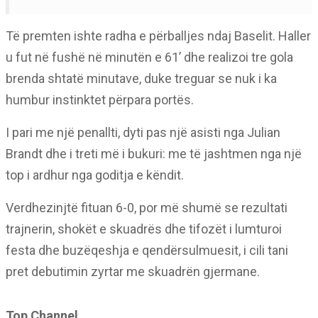
Të premten ishte radha e përballjes ndaj Baselit. Haller
u fut në fushë në minutën e 61’ dhe realizoi tre gola
brenda shtatë minutave, duke treguar se nuk i ka
humbur instinktet përpara portës.
I pari me një penallti, dyti pas një asisti nga Julian
Brandt dhe i treti më i bukuri: me të jashtmen nga një
top i ardhur nga goditja e këndit.
Verdhezinjtë fituan 6-0, por më shumë se rezultati
trajnerin, shokët e skuadrës dhe tifozët i lumturoi
festa dhe buzëqeshja e qendërsulmuesit, i cili tani
pret debutimin zyrtar me skuadrën gjermane.
Top Channel