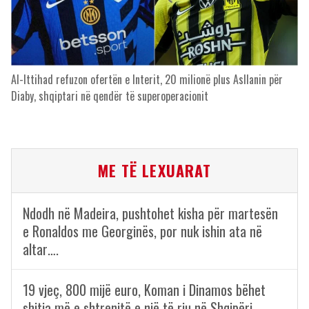
Al-Ittihad refuzon ofertën e Interit, 20 milionë plus Asllanin për
Diaby, shqiptari në qendër të superoperacionit
ME TË LEXUARAT
Ndodh në Madeira, pushtohet kisha për martesën
e Ronaldos me Georginës, por nuk ishin ata në
altar….
19 vjeç, 800 mijë euro, Koman i Dinamos bëhet
shitja më e shtrenjtë e një të riu në Shqipëri