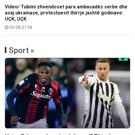
Video/ Tubimi zhvendoset para ambasadës serbe dhe
asaj ukrainase, protestuesit thirrje jashtë godinave:
UÇK, UÇK
09/08 21:58
Sport »