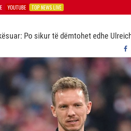
E
YOUTUBE
TOP NEWS LIVE
ikësuar: Po sikur të dëmtohet edhe Ulreic