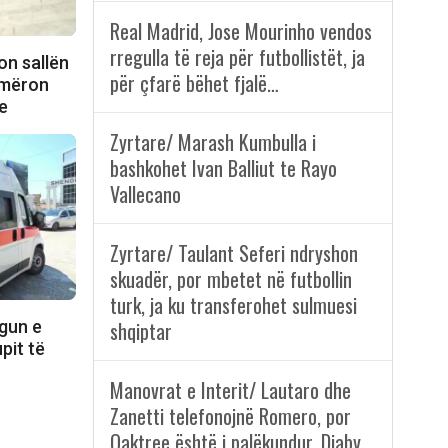
Real Madrid, Jose Mourinho vendos
rregulla të reja për futbollistët, ja
on sallën
për çfarë bëhet fjalë…
jmëron
e
Zyrtare/ Marash Kumbulla i
bashkohet Ivan Balliut te Rayo
Vallecano
Zyrtare/ Taulant Seferi ndryshon
skuadër, por mbetet në futbollin
turk, ja ku transferohet sulmuesi
rgun e
shqiptar
upit të
Manovrat e Interit/ Lautaro dhe
Zanetti telefonojnë Romero, por
Oaktree është i palëkundur, Diaby