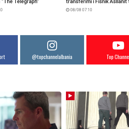
i “The Telegraph”
transferimi i Fisnik Asllanit
20
08/08 07:10
ort
@topchannelalbania
Top Channe