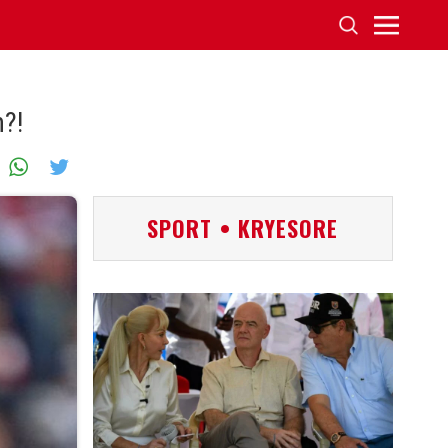
h?!
SPORT • KRYESORE