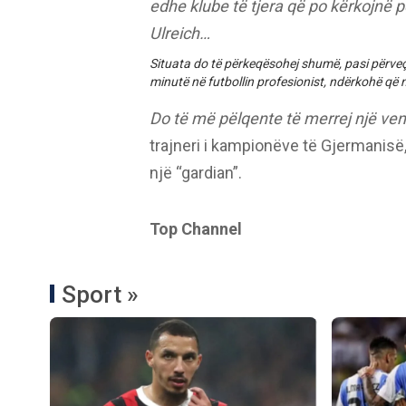
edhe klube të tjera që po kërkojnë 
Ulreich…
Situata do të përkeqësohej shumë, pasi përveç t
minutë në futbollin profesionist, ndërkohë që n
Do të më pëlqente të merrej një ve
trajneri i kampionëve të Gjermanisë, 
një “gardian”.
Top Channel
Sport »