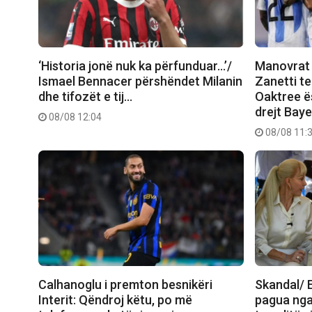
‘Historia jonë nuk ka përfunduar…’/
Manovrat 
Ismael Bennacer përshëndet Milanin
Zanetti t
dhe tifozët e tij…
Oaktree ës
drejt Bay
08/08 12:04
08/08 11:
Calhanoglu i premton besnikëri
Skandal/ E
Interit: Qëndroj këtu, po më
pagua nga