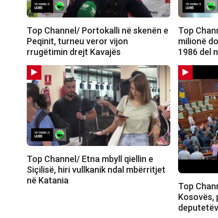
Top Channel/ Portokalli në skenën e
Top Chann
Peqinit, turneu veror vijon
milionë do
rrugëtimin drejt Kavajës
1986 del 
Top Channel/ Etna mbyll qiellin e
Siçilisë, hiri vullkanik ndal mbërritjet
në Katania
Top Chann
Kosovës, 
deputetëv