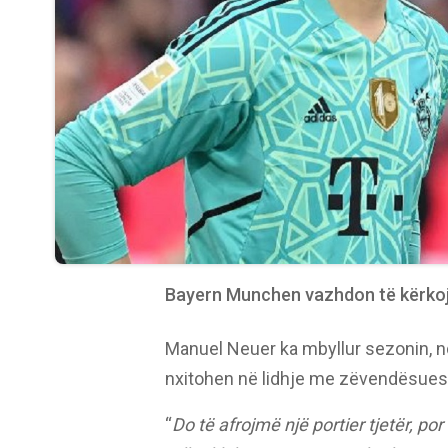
Bayern Munchen vazhdon të kërkojë
Manuel Neuer ka mbyllur sezonin, nd
nxitohen në lidhje me zëvendësuesin
“
Do të afrojmë një portier tjetër, 