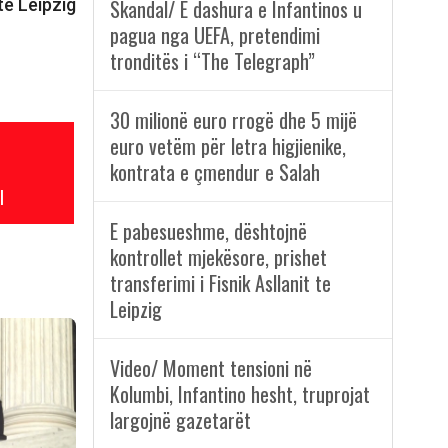
 te Leipzig
Skandal/ E dashura e Infantinos u
pagua nga UEFA, pretendimi
tronditës i “The Telegraph”
30 milionë euro rrogë dhe 5 mijë
euro vetëm për letra higjienike,
kontrata e çmendur e Salah
l
E pabesueshme, dështojnë
kontrollet mjekësore, prishet
transferimi i Fisnik Asllanit te
Leipzig
Video/ Moment tensioni në
Kolumbi, Infantino hesht, truprojat
largojnë gazetarët