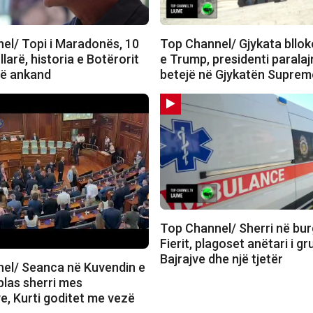
el/ Topi i Maradonës, 10
Top Channel/ Gjykata bllok
llarë, historia e Botërorit
e Trump, presidenti parala
në ankand
betejë në Gjykatën Suprem
Top Channel/ Sherri në bu
Fierit, plagoset anëtari i gr
Bajrajve dhe një tjetër
el/ Seanca në Kuvendin e
plas sherri mes
e, Kurti goditet me vezë