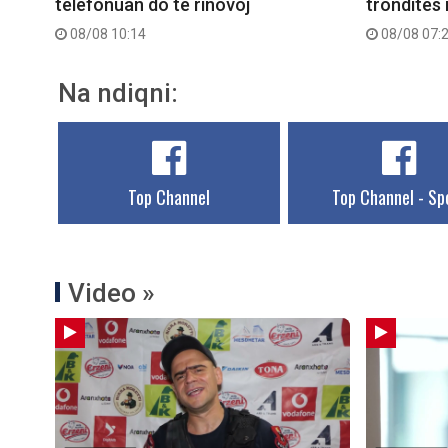
telefonuan do të rinovoj
tronditës 
08/08 10:14
08/08 07:
Na ndiqni:
Top Channel
Top Channel - Sp
Video »