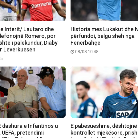
e Interit/ Lautaro dhe
Historia mes Lukakut dhe N
elefonojnë Romero, por
përfundoi, belgu sheh nga
htë i palëkundur, Diaby
Fenerbahçe
er Leverkuesen
08/08 10:48
35
 dashura e Infantinos u
E pabesueshme, dështojnë
 UEFA, pretendimi
kontrollet mjekësore, prish