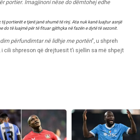
për portier. Imagjinoni nëse do dëmtohej edhe
ij portierët e tjerë janë shumë të rinj. Ata nuk kanë luajtur asnjë
e do të luajmë për të fituar gjithçka në fazën e dytë të sezonit.
ndim përfundimtar në lidhje me portën
”, u shpreh
i cili shpreson që drejtuesit t’i sjellin sa më shpejt