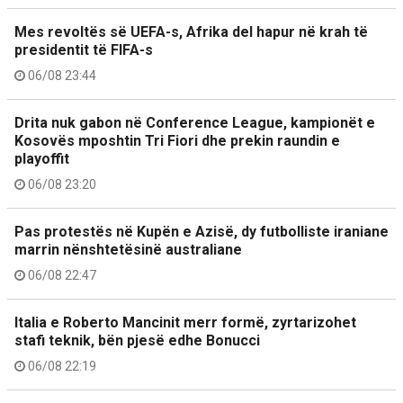
Mes revoltës së UEFA-s, Afrika del hapur në krah të
presidentit të FIFA-s
06/08 23:44
Drita nuk gabon në Conference League, kampionët e
Kosovës mposhtin Tri Fiori dhe prekin raundin e
playoffit
06/08 23:20
Pas protestës në Kupën e Azisë, dy futbolliste iraniane
marrin nënshtetësinë australiane
06/08 22:47
Italia e Roberto Mancinit merr formë, zyrtarizohet
stafi teknik, bën pjesë edhe Bonucci
06/08 22:19