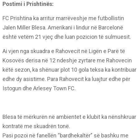
Postimi i Prishtinës:
FC Prishtina ka arritur marrëveshje me futbollistin
Jalen Miller Blesa. Amerikani i lindur në Barcelonë
është vetëm 21 vjeç dhe luan pozicion të sulmuesit.
Ai vjen nga skuadra e Rahovecit në Ligën e Parë të
Kosovës derisa në 12 ndeshje zyrtare me Rahovecin
këtë sezon, ka shënuar plot 10 gola teksa ka kontribuar
edhe dy asistime. Para Rahovecit ka luajtur edhe për
Istogun dhe Arlesey Town FC.
Blesa të mërkurën në ambientet e klubit ka nënshkruar
kontratë me skuadrën tonë.
Pasi pozoi në fanellën “bardhekaltër” së bashku me