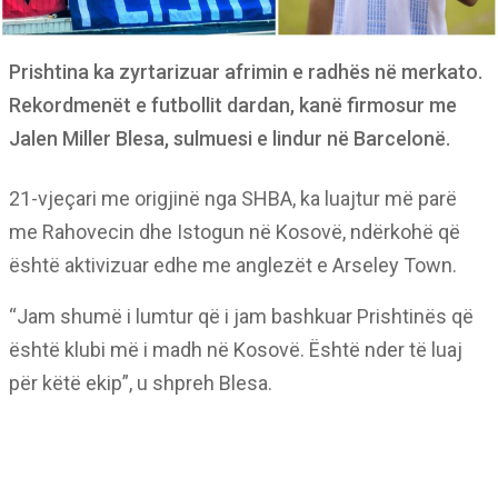
Prishtina ka zyrtarizuar afrimin e radhës në merkato.
Rekordmenët e futbollit dardan, kanë firmosur me
Jalen Miller Blesa, sulmuesi e lindur në Barcelonë.
21-vjeçari me origjinë nga SHBA, ka luajtur më parë
me Rahovecin dhe Istogun në Kosovë, ndërkohë që
është aktivizuar edhe me anglezët e Arseley Town.
“Jam shumë i lumtur që i jam bashkuar Prishtinës që
është klubi më i madh në Kosovë. Është nder të luaj
për këtë ekip”, u shpreh Blesa.