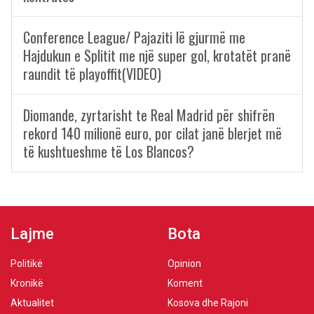
Conference League/ Pajaziti lë gjurmë me
Hajdukun e Splitit me një super gol, krotatët pranë
raundit të playoffit(VIDEO)
Diomande, zyrtarisht te Real Madrid për shifrën
rekord 140 milionë euro, por cilat janë blerjet më
të kushtueshme të Los Blancos?
Lajme
Bota
Politikë
Opinion
Kronikë
Koment
Aktualitet
Kosova dhe Rajoni