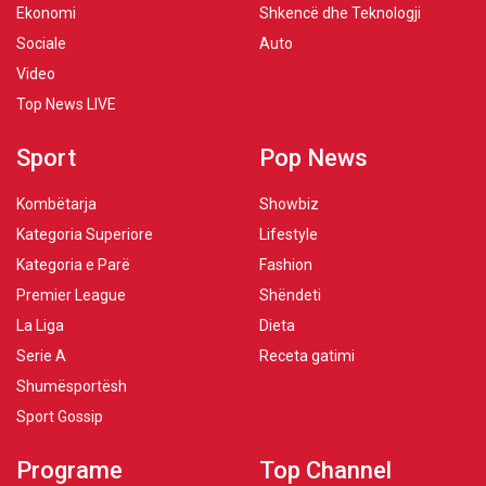
Ekonomi
Shkencë dhe Teknologji
Sociale
Auto
Video
Top News LIVE
Sport
Pop News
Kombëtarja
Showbiz
Kategoria Superiore
Lifestyle
Kategoria e Parë
Fashion
Premier League
Shëndeti
La Liga
Dieta
Serie A
Receta gatimi
Shumësportësh
Sport Gossip
Programe
Top Channel