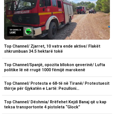
Top Channel/ Zjarret, 10 vatra ende aktive/ Flakët
shkrumbuan 34.5 hektarë tokë
Top Channel/Spanjë, opozita bllokon qeverinë/ Lufta
politike lë në rrugë 1000 fëmijë marokenë
Top Channel/ Protesta e 68-të në Tiranë/ Protestuesit
thirrje për Gjykatën e Lartë: Pezulloni…
Top Channel/ Dëshmia/ Rrëfehet Kejdi Banaj që u kap
teksa transportonte 4 pistoleta “Glock”