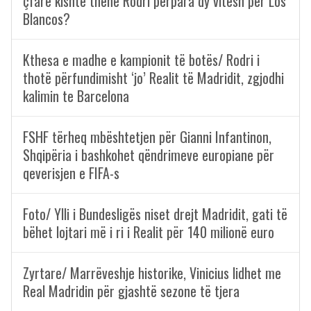
çfarë kishte thënë Rodri përpara dy vitesh për Los
Blancos?
Kthesa e madhe e kampionit të botës/ Rodri i
thotë përfundimisht ‘jo’ Realit të Madridit, zgjodhi
kalimin te Barcelona
FSHF tërheq mbështetjen për Gianni Infantinon,
Shqipëria i bashkohet qëndrimeve europiane për
qeverisjen e FIFA-s
Foto/ Ylli i Bundesligës niset drejt Madridit, gati të
bëhet lojtari më i ri i Realit për 140 milionë euro
Zyrtare/ Marrëveshje historike, Vinicius lidhet me
Real Madridin për gjashtë sezone të tjera