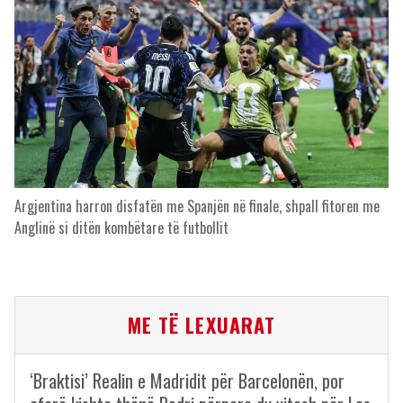
Argjentina harron disfatën me Spanjën në finale, shpall fitoren me
Anglinë si ditën kombëtare të futbollit
ME TË LEXUARAT
‘Braktisi’ Realin e Madridit për Barcelonën, por