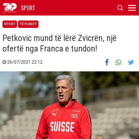
SPORT
SPORT
TË FUNDIT
Petkovic mund të lërë Zvicrën, një
ofertë nga Franca e tundon!
26/07/2021 22:12