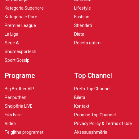
Kategoria Superiore
Lifestyle
Kategoria e Parë
Fashion
Premier League
Shëndeti
La Liga
Dieta
Serie A
Receta gatimi
Shumësportësh
Sport Gossip
Programe
Top Channel
Big Brother VIP
Rreth Top Channel
Për’puthen
Bileta
Shqipëria LIVE
Kontakt
Fiks Fare
Puno në Top Channel
Video
Privacy Policy & Terms of Use
Të gjitha programet
Aksesueshmëria