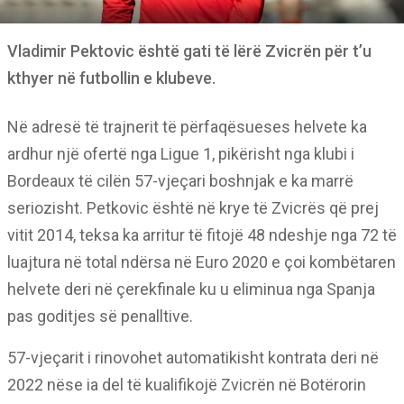
Vladimir Pektovic është gati të lërë Zvicrën për t’u
kthyer në futbollin e klubeve.
Në adresë të trajnerit të përfaqësueses helvete ka
ardhur një ofertë nga Ligue 1, pikërisht nga klubi i
Bordeaux të cilën 57-vjeçari boshnjak e ka marrë
seriozisht. Petkovic është në krye të Zvicrës që prej
vitit 2014, teksa ka arritur të fitojë 48 ndeshje nga 72 të
luajtura në total ndërsa në Euro 2020 e çoi kombëtaren
helvete deri në çerekfinale ku u eliminua nga Spanja
pas goditjes së penalltive.
57-vjeçarit i rinovohet automatikisht kontrata deri në
2022 nëse ia del të kualifikojë Zvicrën në Botërorin