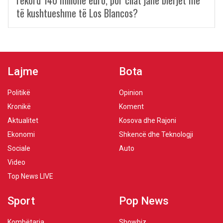
rekord 140 milionë euro, por cilat janë blerjet më
të kushtueshme të Los Blancos?
Lajme
Bota
Politikë
Opinion
Kronikë
Koment
Aktualitet
Kosova dhe Rajoni
Ekonomi
Shkencë dhe Teknologji
Sociale
Auto
Video
Top News LIVE
Sport
Pop News
Kombëtarja
Showbiz