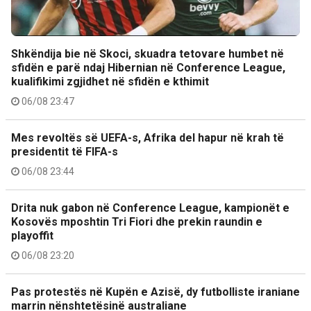
Shkëndija bie në Skoci, skuadra tetovare humbet në
sfidën e parë ndaj Hibernian në Conference League,
kualifikimi zgjidhet në sfidën e kthimit
06/08 23:47
Mes revoltës së UEFA-s, Afrika del hapur në krah të
presidentit të FIFA-s
06/08 23:44
Drita nuk gabon në Conference League, kampionët e
Kosovës mposhtin Tri Fiori dhe prekin raundin e
playoffit
06/08 23:20
Pas protestës në Kupën e Azisë, dy futbolliste iraniane
marrin nënshtetësinë australiane