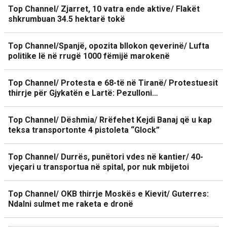
Top Channel/ Zjarret, 10 vatra ende aktive/ Flakët
shkrumbuan 34.5 hektarë tokë
Top Channel/Spanjë, opozita bllokon qeverinë/ Lufta
politike lë në rrugë 1000 fëmijë marokenë
Top Channel/ Protesta e 68-të në Tiranë/ Protestuesit
thirrje për Gjykatën e Lartë: Pezulloni…
Top Channel/ Dëshmia/ Rrëfehet Kejdi Banaj që u kap
teksa transportonte 4 pistoleta “Glock”
Top Channel/ Durrës, punëtori vdes në kantier/ 40-
vjeçari u transportua në spital, por nuk mbijetoi
Top Channel/ OKB thirrje Moskës e Kievit/ Guterres:
Ndalni sulmet me raketa e dronë