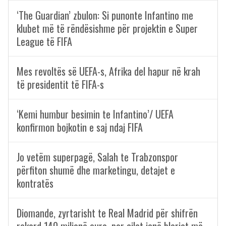
‘The Guardian’ zbulon: Si punonte Infantino me
klubet më të rëndësishme për projektin e Super
League të FIFA
Mes revoltës së UEFA-s, Afrika del hapur në krah
të presidentit të FIFA-s
‘Kemi humbur besimin te Infantino’/ UEFA
konfirmon bojkotin e saj ndaj FIFA
Jo vetëm superpagë, Salah te Trabzonspor
përfiton shumë dhe marketingu, detajet e
kontratës
Diomande, zyrtarisht te Real Madrid për shifrën