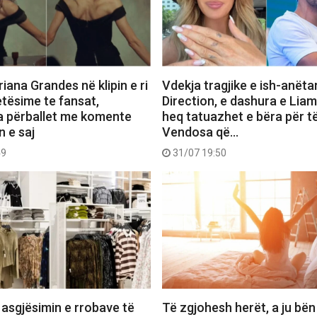
iana Grandes në klipin e ri
Vdekja tragjike e ish-anëta
etësime te fansat,
Direction, e dashura e Lia
a përballet me komente
heq tatuazhet e bëra për të
n e saj
Vendosa që…
49
31/07 19:50
 asgjësimin e rrobave të
Të zgjohesh herët, a ju bën