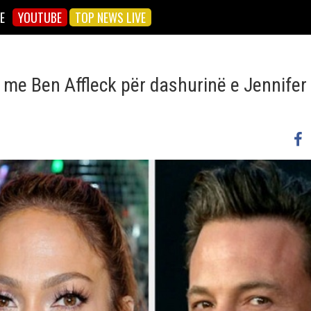
E
YOUTUBE
TOP NEWS LIVE
on me Ben Affleck për dashurinë e Jennife