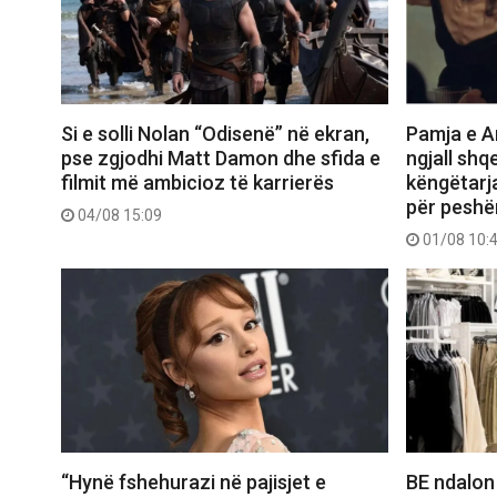
Si e solli Nolan “Odisenë” në ekran,
Pamja e Ar
pse zgjodhi Matt Damon dhe sfida e
ngjall shq
filmit më ambicioz të karrierës
këngëtarj
për peshë
04/08 15:09
01/08 10:
“Hynë fshehurazi në pajisjet e
BE ndalon