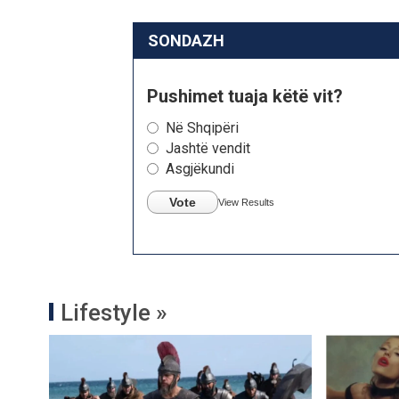
SONDAZH
Pushimet tuaja këtë vit?
Në Shqipëri
Jashtë vendit
Asgjëkundi
Vote
View Results
Lifestyle »