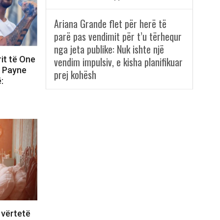
Ariana Grande flet për herë të
parë pas vendimit për t’u tërhequr
nga jeta publike: Nuk ishte një
rit të One
vendim impulsiv, e kisha planifikuar
m Payne
prej kohësh
:
 vërtetë