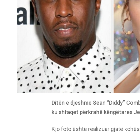
Ditën e djeshme Sean “Diddy” Combs 
ku shfaqet përkrahë këngëtares Je
Kjo foto është realizuar gjatë kohës 