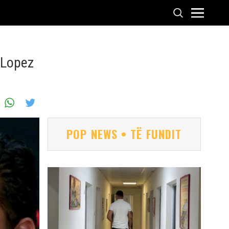
r Lopez
POP NEWS • TË FUNDIT