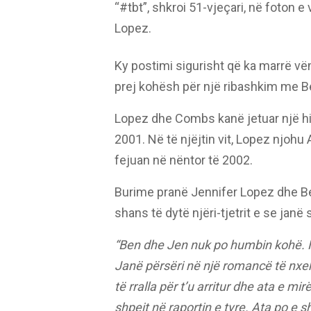
“#tbt”, shkroi 51-vjeçari, në foton 
Lopez.
Ky postimi sigurisht që ka marrë vë
prej kohësh për një ribashkim me Be
Lopez dhe Combs kanë jetuar një hist
2001. Në të njëjtin vit, Lopez njohu 
fejuan në nëntor të 2002.
Burime pranë Jennifer Lopez dhe Be
shans të dytë njëri-tjetrit e se jan
“Ben dhe Jen nuk po humbin kohë. Në
Janë përsëri në një romancë të nxeh
të rralla për t’u arritur dhe ata e mi
shpejt në raportin e tyre. Ata po e s