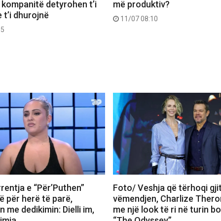
 kompanitë detyrohen t’i
më produktiv?
 t’i dhurojnë
11/07 08:10
55
rentja e “Për’Puthen”
Foto/ Veshja që tërhoqi gji
 për herë të parë,
vëmendjen, Charlize Thero
me dedikimin: Dielli im,
me një look të ri në turin b
 imja
“The Odyssey”