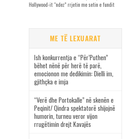
Hollywood-it “ndez” rrjetin me setin e fundit
ME TË LEXUARAT
Ish konkurrentja e “Për’Puthen”
bëhet nënë për herë të parë,
emocionon me dedikimin: Dielli im,
gjithçka e imja
“Verë dhe Portokalle” në skenën e
Peqinit/ Qindra spektatorë shijojnë
humorin, turneu veror vijon
rrugëtimin drejt Kavajës