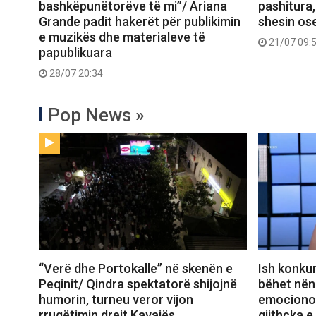
bashkëpunëtorëve të mi”/ Ariana
pashitura,
Grande padit hakerët për publikimin
shesin ose
e muzikës dhe materialeve të
21/07 09:
papublikuara
28/07 20:34
Pop News »
“Verë dhe Portokalle” në skenën e
Ish konkur
Peqinit/ Qindra spektatorë shijojnë
bëhet nënë
humorin, turneu veror vijon
emocionon 
rrugëtimin drejt Kavajës
gjithçka e