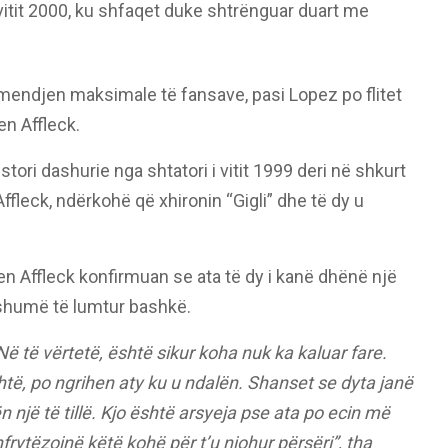
e vitit 2000, ku shfaqet duke shtrënguar duart me
mendjen maksimale të fansave, pasi Lopez po flitet
n Affleck.
ori dashurie nga shtatori i vitit 1999 deri në shkurt
Affleck, ndërkohë që xhironin “Gigli” dhe të dy u
n Affleck konfirmuan se ata të dy i kanë dhënë një
ë shumë të lumtur bashkë.
 të vërtetë, është sikur koha nuk ka kaluar fare.
të, po ngrihen aty ku u ndalën. Shanset se dyta janë
rën një të tillë. Kjo është arsyeja pse ata po ecin më
hfrytëzojnë këtë kohë për t’u njohur përsëri”, tha