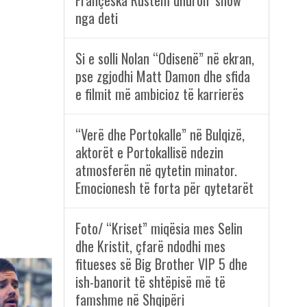
Françeska Rustem dhuron ‘show’
nga deti
Si e solli Nolan “Odisenë” në ekran,
pse zgjodhi Matt Damon dhe sfida
e filmit më ambicioz të karrierës
“Verë dhe Portokalle” në Bulqizë,
aktorët e Portokallisë ndezin
atmosferën në qytetin minator.
Emocionesh të forta për qytetarët
Foto/ “Kriset” miqësia mes Selin
dhe Kristit, çfarë ndodhi mes
fitueses së Big Brother VIP 5 dhe
ish-banorit të shtëpisë më të
famshme në Shqipëri