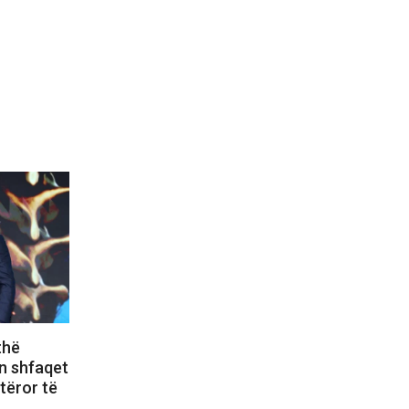
thë
n shfaqet
otëror të