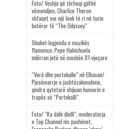
Foto/ Veshja që tërhoqi gjithë
vëmendjen, Charlize Theron
shfaqet me një look të ri në turin
botëror të “The Odyssey”
Shuhet legjenda e muzikës
flamenco, Pepe Habichuela
ndërron jetë në moshën 81-vjeçare
“Verë dhe portokalle” në Elbasan/
Pjesëmarrje e jashtëzakonshme,
qindra qytetarë shijuan humorin e
trupës së “Portokalli”
Foto/ “Ka dalë dielli”, moderatorja
e Top Channel nis pushimet,