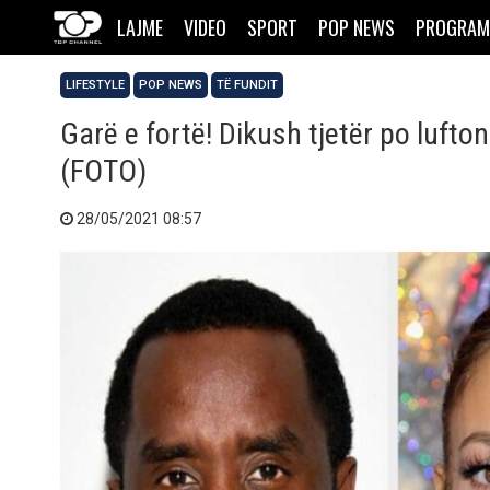
LAJME
VIDEO
SPORT
POP NEWS
PROGRAM
LIFESTYLE
POP NEWS
TË FUNDIT
Garë e fortë! Dikush tjetër po luft
(FOTO)
28/05/2021 08:57