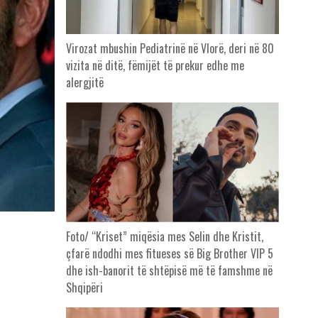
Virozat mbushin Pediatrinë në Vlorë, deri në 80
vizita në ditë, fëmijët të prekur edhe me
alergjitë
Foto/ “Kriset” miqësia mes Selin dhe Kristit,
çfarë ndodhi mes fitueses së Big Brother VIP 5
dhe ish-banorit të shtëpisë më të famshme në
Shqipëri