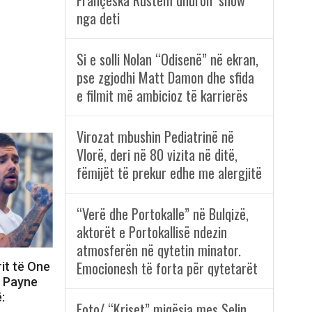
Françeska Rustem dhuron ‘show’
nga deti
Si e solli Nolan “Odisenë” në ekran,
pse zgjodhi Matt Damon dhe sfida
e filmit më ambicioz të karrierës
Virozat mbushin Pediatrinë në
Vlorë, deri në 80 vizita në ditë,
fëmijët të prekur edhe me alergjitë
“Verë dhe Portokalle” në Bulqizë,
aktorët e Portokallisë ndezin
atmosferën në qytetin minator.
Emocionesh të forta për qytetarët
rit të One
m Payne
:
Foto/ “Kriset” miqësia mes Selin