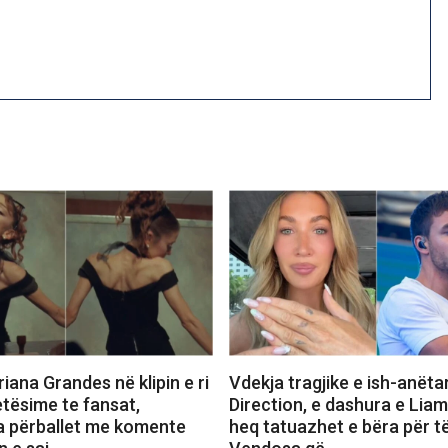
iana Grandes në klipin e ri
Vdekja tragjike e ish-anëta
etësime te fansat,
Direction, e dashura e Lia
a përballet me komente
heq tatuazhet e bëra për të