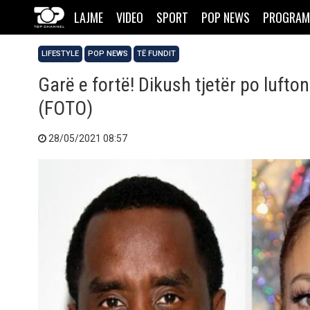
LAJME
VIDEO
SPORT
POP NEWS
PROGRAM
LIFESTYLE
POP NEWS
TË FUNDIT
Garë e fortë! Dikush tjetër po luft
(FOTO)
28/05/2021 08:57