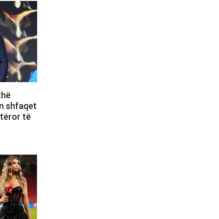
thë
n shfaqet
otëror të