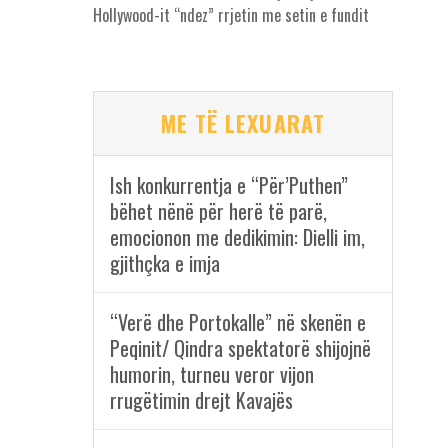
Hollywood-it “ndez” rrjetin me setin e fundit
ME TË LEXUARAT
Ish konkurrentja e “Për’Puthen”
bëhet nënë për herë të parë,
emocionon me dedikimin: Dielli im,
gjithçka e imja
“Verë dhe Portokalle” në skenën e
Peqinit/ Qindra spektatorë shijojnë
humorin, turneu veror vijon
rrugëtimin drejt Kavajës