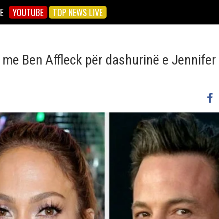
E
YOUTUBE
TOP NEWS LIVE
on me Ben Affleck për dashurinë e Jennife