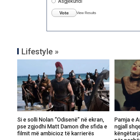
Asgjëkundi
Vote
View Results
Lifestyle »
Si e solli Nolan “Odisenë” në ekran,
Pamja e Ar
pse zgjodhi Matt Damon dhe sfida e
ngjall shq
filmit më ambicioz të karrierës
këngëtarj