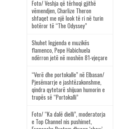
Foto/ Veshja që tërhoqi gjithë
vëmendjen, Charlize Theron
shfaqet me një look të ri në turin
botëror të “The Odyssey”
Shuhet legjenda e muzikës
flamenco, Pepe Habichuela
ndërron jetë në moshën 81-vjeçare
“Verë dhe portokalle” në Elbasan/
Pjesëmarrje e jashtëzakonshme,
qindra qytetarë shijuan humorin e
trupës së “Portokalli”
Foto/ “Ka dalë dielli”, moderatorja
e Top Channel nis pushimet,