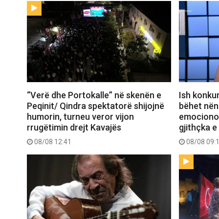
“Verë dhe Portokalle” në skenën e
Ish konkur
Peqinit/ Qindra spektatorë shijojnë
bëhet nënë
humorin, turneu veror vijon
emocionon 
rrugëtimin drejt Kavajës
gjithçka e
08/08 12:41
08/08 09: