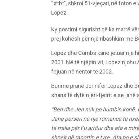
“#tbt”, shkroi 51-vjeçari, në foton 
Lopez.
Ky postimi sigurisht që ka marrë vë
prej kohësh për një ribashkim me Be
Lopez dhe Combs kanë jetuar një hist
2001. Në të njëjtin vit, Lopez njohu 
fejuan në nëntor të 2002.
Burime pranë Jennifer Lopez dhe Be
shans të dytë njëri-tjetrit e se jan
“Ben dhe Jen nuk po humbin kohë. Në
Janë përsëri në një romancë të nxeh
të rralla për t’u arritur dhe ata e mi
shpejt në raportin e tyre. Ata po e s