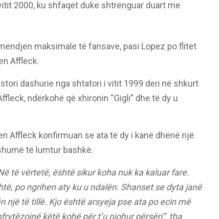
e vitit 2000, ku shfaqet duke shtrënguar duart me
mendjen maksimale të fansave, pasi Lopez po flitet
n Affleck.
ori dashurie nga shtatori i vitit 1999 deri në shkurt
Affleck, ndërkohë që xhironin “Gigli” dhe të dy u
n Affleck konfirmuan se ata të dy i kanë dhënë një
ë shumë të lumtur bashkë.
 të vërtetë, është sikur koha nuk ka kaluar fare.
të, po ngrihen aty ku u ndalën. Shanset se dyta janë
rën një të tillë. Kjo është arsyeja pse ata po ecin më
hfrytëzojnë këtë kohë për t’u njohur përsëri”, tha