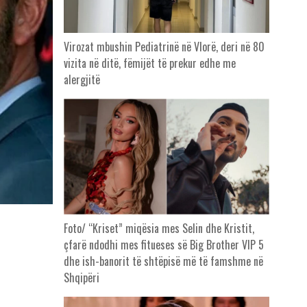
Virozat mbushin Pediatrinë në Vlorë, deri në 80
vizita në ditë, fëmijët të prekur edhe me
alergjitë
Foto/ “Kriset” miqësia mes Selin dhe Kristit,
çfarë ndodhi mes fitueses së Big Brother VIP 5
dhe ish-banorit të shtëpisë më të famshme në
Shqipëri