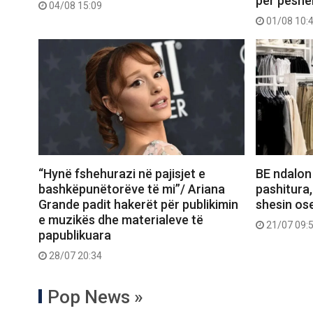
për peshë
04/08 15:09
01/08 10:
“Hynë fshehurazi në pajisjet e
BE ndalon
bashkëpunëtorëve të mi”/ Ariana
pashitura,
Grande padit hakerët për publikimin
shesin ose
e muzikës dhe materialeve të
21/07 09:
papublikuara
28/07 20:34
Pop News »