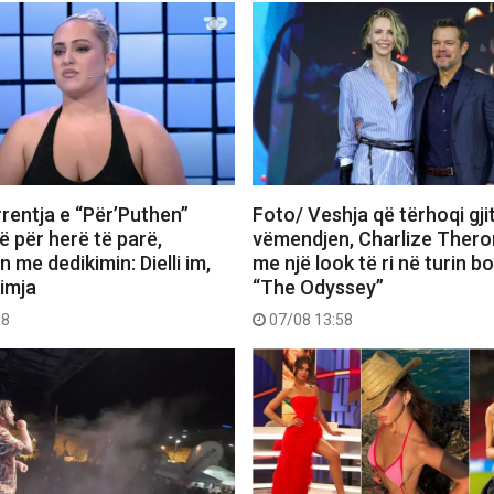
rentja e “Për’Puthen”
Foto/ Veshja që tërhoqi gji
 për herë të parë,
vëmendjen, Charlize Thero
me dedikimin: Dielli im,
me një look të ri në turin b
 imja
“The Odyssey”
18
07/08 13:58