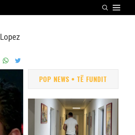
r Lopez
POP NEWS • TË FUNDIT