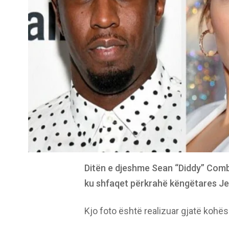
Ditën e djeshme Sean “Diddy” Combs 
ku shfaqet përkrahë këngëtares Je
Kjo foto është realizuar gjatë kohës 