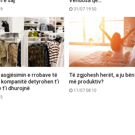
n e saj
Vendosa që…
49
31/07 19:50
 asgjësimin e rrobave të
Të zgjohesh herët, a ju bën
 kompanitë detyrohen t’i
më produktiv?
 t’i dhurojnë
11/07 08:10
55