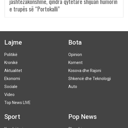
jashtëzakonshme, qindra qytetarë shijuan humorin
e trupës së “Portokalli”
Lajme
Bota
Politikë
Opinion
Kronikë
Koment
Aktualitet
Kosova dhe Rajoni
Ekonomi
Shkencë dhe Teknologji
Sociale
Auto
Video
Top News LIVE
Sport
Pop News