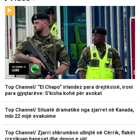
Top Channel/ “El Chapo” irlandez para drejtësisë, ironi
para gjyqtarëve: S’kisha kohë për avokat
Top Channel/ Situatë dramatike nga zjarret në Kanada,
mbi 22 mijë evakuime
Top Channel/ Zjarri shkrumbon ullinjtë në Cërrik, flakët
rrezikuan banesat dhe depon e ujit