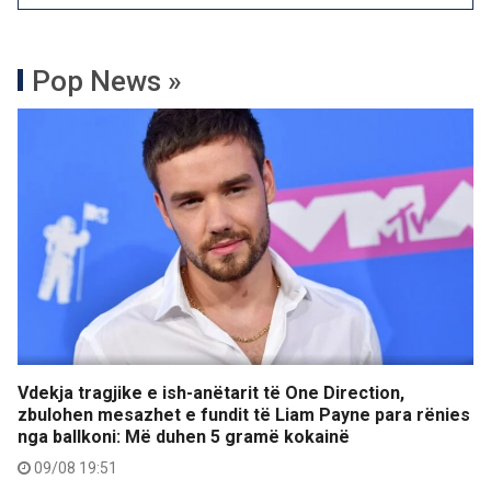
Pop News »
Vdekja tragjike e ish-anëtarit të One Direction,
zbulohen mesazhet e fundit të Liam Payne para rënies
nga ballkoni: Më duhen 5 gramë kokainë
09/08 19:51