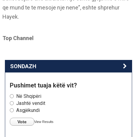
qe mund te te mesoje nje nene”, eshte shprehur
Hayek.
Top Channel
SONDAZH
Pushimet tuaja këtë vit?
Në Shqipëri
Jashtë vendit
Asgjëkundi
Vote
View Results