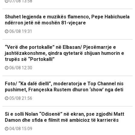
07/08 13:58
Shuhet legjenda e muzikës flamenco, Pepe Habichuela
ndërron jetë në moshën 81-vjeçare
06/08 19:31
“Verë dhe portokalle” në Elbasan/ Pjesëmarrje e
jashtëzakonshme, qindra qytetarë shijuan humorin e
trupës së “Portokalli”
06/08 12:30
Foto/ “Ka dalë dielli”, moderatorja e Top Channel nis
pushimet, Françeska Rustem dhuron ‘show’ nga deti
05/08 21:56
Si e solli Nolan “Odisenë” në ekran, pse zgjodhi Matt
Damon dhe sfida e filmit më ambicioz të karrierës
04/08 15:09