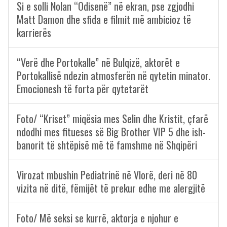
Si e solli Nolan “Odisenë” në ekran, pse zgjodhi
Matt Damon dhe sfida e filmit më ambicioz të
karrierës
“Verë dhe Portokalle” në Bulqizë, aktorët e
Portokallisë ndezin atmosferën në qytetin minator.
Emocionesh të forta për qytetarët
Foto/ “Kriset” miqësia mes Selin dhe Kristit, çfarë
ndodhi mes fitueses së Big Brother VIP 5 dhe ish-
banorit të shtëpisë më të famshme në Shqipëri
Virozat mbushin Pediatrinë në Vlorë, deri në 80
vizita në ditë, fëmijët të prekur edhe me alergjitë
Foto/ Më seksi se kurrë, aktorja e njohur e