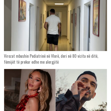
Virozat mbushin Pediatrinë në Vlorë, deri në 80 vizita në ditë,
fëmijët të prekur edhe me alergjitë