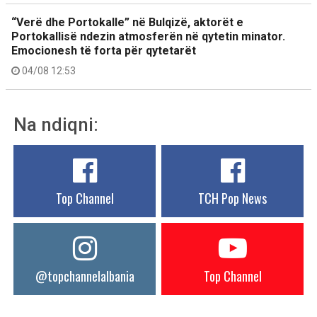
“Verë dhe Portokalle” në Bulqizë, aktorët e
Portokallisë ndezin atmosferën në qytetin minator.
Emocionesh të forta për qytetarët
04/08 12:53
Na ndiqni:
Top Channel
TCH Pop News
@topchannelalbania
Top Channel