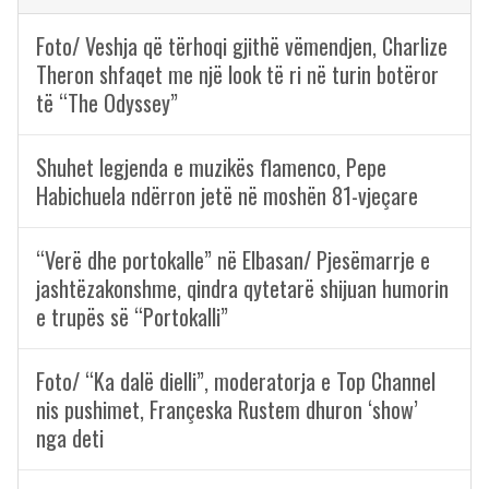
Foto/ Veshja që tërhoqi gjithë vëmendjen, Charlize
Theron shfaqet me një look të ri në turin botëror
të “The Odyssey”
Shuhet legjenda e muzikës flamenco, Pepe
Habichuela ndërron jetë në moshën 81-vjeçare
“Verë dhe portokalle” në Elbasan/ Pjesëmarrje e
jashtëzakonshme, qindra qytetarë shijuan humorin
e trupës së “Portokalli”
Foto/ “Ka dalë dielli”, moderatorja e Top Channel
nis pushimet, Françeska Rustem dhuron ‘show’
nga deti