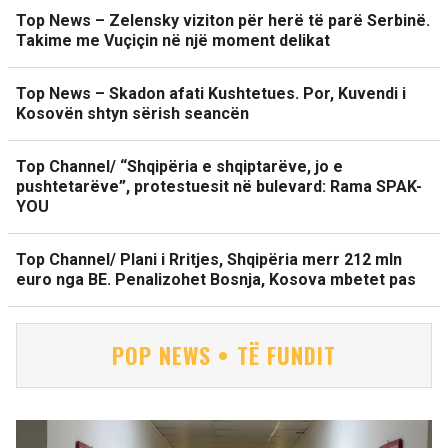
Top News – Zelensky viziton për herë të parë Serbinë.
Takime me Vuçiçin në një moment delikat
Top News – Skadon afati Kushtetues. Por, Kuvendi i
Kosovën shtyn sërish seancën
Top Channel/ “Shqipëria e shqiptarëve, jo e
pushtetarëve”, protestuesit në bulevard: Rama SPAK-
YOU
Top Channel/ Plani i Rritjes, Shqipëria merr 212 mln
euro nga BE. Penalizohet Bosnja, Kosova mbetet pas
POP NEWS • TË FUNDIT