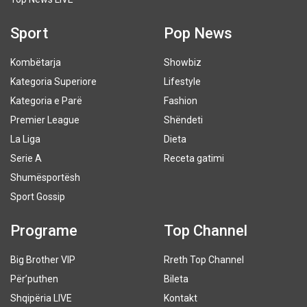
Sport
Pop News
Kombëtarja
Showbiz
Kategoria Superiore
Lifestyle
Kategoria e Parë
Fashion
Premier League
Shëndeti
La Liga
Dieta
Serie A
Receta gatimi
Shumësportësh
Sport Gossip
Programe
Top Channel
Big Brother VIP
Rreth Top Channel
Për’puthen
Bileta
Shqipëria LIVE
Kontakt