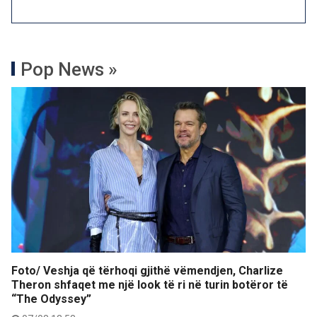
Pop News »
Foto/ Veshja që tërhoqi gjithë vëmendjen, Charlize
Theron shfaqet me një look të ri në turin botëror të
“The Odyssey”