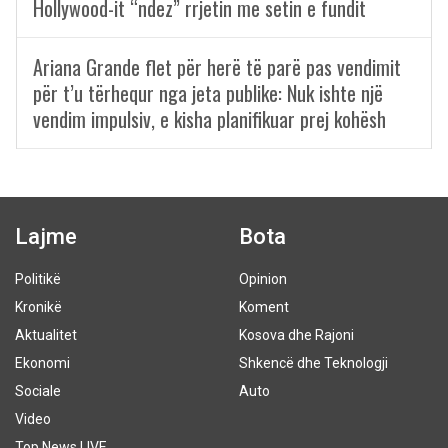
Hollywood-it “ndez” rrjetin me setin e fundit
Ariana Grande flet për herë të parë pas vendimit
për t’u tërhequr nga jeta publike: Nuk ishte një
vendim impulsiv, e kisha planifikuar prej kohësh
Lajme
Bota
Politikë
Opinion
Kronikë
Koment
Aktualitet
Kosova dhe Rajoni
Ekonomi
Shkencë dhe Teknologji
Sociale
Auto
Video
Top News LIVE