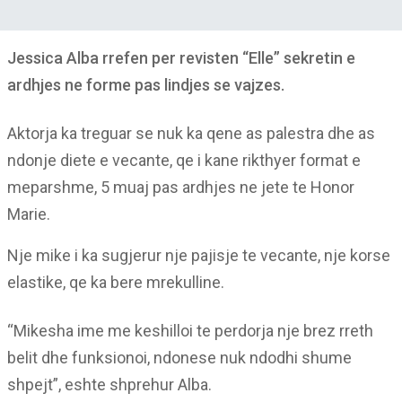
Jessica Alba rrefen per revisten “Elle” sekretin e
ardhjes ne forme pas lindjes se vajzes.
Aktorja ka treguar se nuk ka qene as palestra dhe as
ndonje diete e vecante, qe i kane rikthyer format e
meparshme, 5 muaj pas ardhjes ne jete te Honor
Marie.
Nje mike i ka sugjerur nje pajisje te vecante, nje korse
elastike, qe ka bere mrekulline.
“Mikesha ime me keshilloi te perdorja nje brez rreth
belit dhe funksionoi, ndonese nuk ndodhi shume
shpejt”, eshte shprehur Alba.