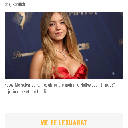
prej kohësh
Foto/ Më seksi se kurrë, aktorja e njohur e Hollywood-it “ndez”
rrjetin me setin e fundit
ME TË LEXUARAT