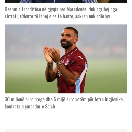
Dëshmia tronditëse në gjyqin për Maradonën: Nuk ngrihej nga
shtrati, s’donte të lahej e as të hante, askush nuk ndërhyri
30 milionë euro rrogë dhe 5 mijë euro vetëm për letra higjienike,
kontrata e çmendur e Salah