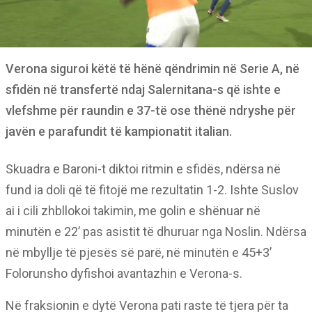
Verona siguroi këtë të hënë qëndrimin në Serie A, në
sfidën në transfertë ndaj Salernitana-s që ishte e
vlefshme për raundin e 37-të ose thënë ndryshe për
javën e parafundit të kampionatit italian.
Skuadra e Baroni-t diktoi ritmin e sfidës, ndërsa në
fund ia doli që të fitojë me rezultatin 1-2. Ishte Suslov
ai i cili zhbllokoi takimin, me golin e shënuar në
minutën e 22’ pas asistit të dhuruar nga Noslin. Ndërsa
në mbyllje të pjesës së parë, në minutën e 45+3’
Folorunsho dyfishoi avantazhin e Verona-s.
Në fraksionin e dytë Verona pati raste të tjera për ta