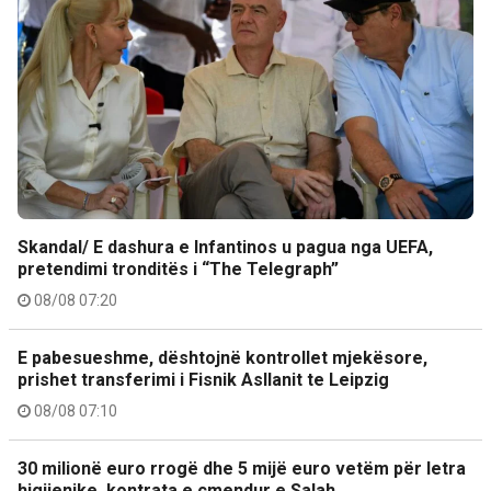
Skandal/ E dashura e Infantinos u pagua nga UEFA,
pretendimi tronditës i “The Telegraph”
08/08 07:20
E pabesueshme, dështojnë kontrollet mjekësore,
prishet transferimi i Fisnik Asllanit te Leipzig
08/08 07:10
30 milionë euro rrogë dhe 5 mijë euro vetëm për letra
higjienike, kontrata e çmendur e Salah