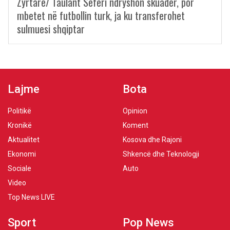
Zyrtare/ Taulant Seferi ndryshon skuadër, por
mbetet në futbollin turk, ja ku transferohet
sulmuesi shqiptar
Lajme
Bota
Politikë
Opinion
Kronikë
Koment
Aktualitet
Kosova dhe Rajoni
Ekonomi
Shkencë dhe Teknologji
Sociale
Auto
Video
Top News LIVE
Sport
Pop News