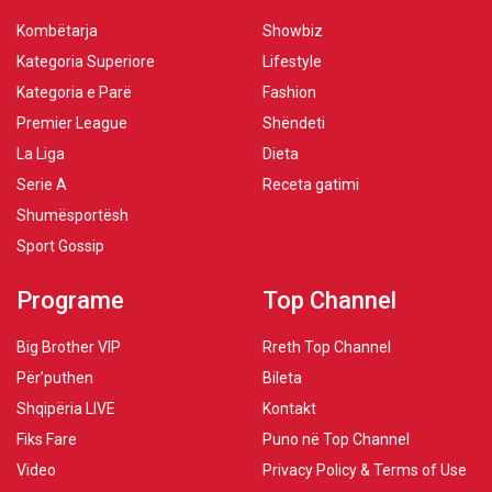
Kombëtarja
Showbiz
Kategoria Superiore
Lifestyle
Kategoria e Parë
Fashion
Premier League
Shëndeti
La Liga
Dieta
Serie A
Receta gatimi
Shumësportësh
Sport Gossip
Programe
Top Channel
Big Brother VIP
Rreth Top Channel
Për’puthen
Bileta
Shqipëria LIVE
Kontakt
Fiks Fare
Puno në Top Channel
Video
Privacy Policy & Terms of Use