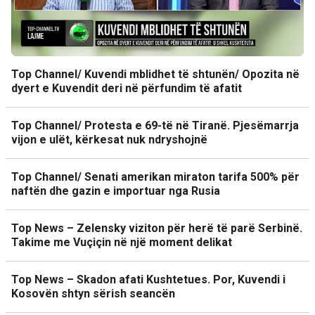
Top Channel/ Kuvendi mblidhet të shtunën/ Opozita në
dyert e Kuvendit deri në përfundim të afatit
Top Channel/ Protesta e 69-të në Tiranë. Pjesëmarrja
vijon e ulët, kërkesat nuk ndryshojnë
Top Channel/ Senati amerikan miraton tarifa 500% për
naftën dhe gazin e importuar nga Rusia
Top News – Zelensky viziton për herë të parë Serbinë.
Takime me Vuçiçin në një moment delikat
Top News – Skadon afati Kushtetues. Por, Kuvendi i
Kosovën shtyn sërish seancën