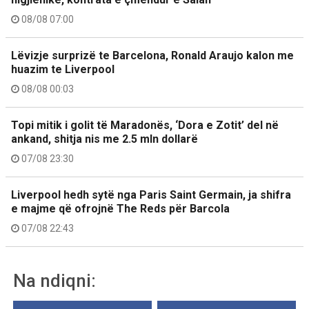
08/08 07:00
Lëvizje surprizë te Barcelona, Ronald Araujo kalon me
huazim te Liverpool
08/08 00:03
Topi mitik i golit të Maradonës, ‘Dora e Zotit’ del në
ankand, shitja nis me 2.5 mln dollarë
07/08 23:30
Liverpool hedh sytë nga Paris Saint Germain, ja shifra
e majme që ofrojnë The Reds për Barcola
07/08 22:43
Na ndiqni: