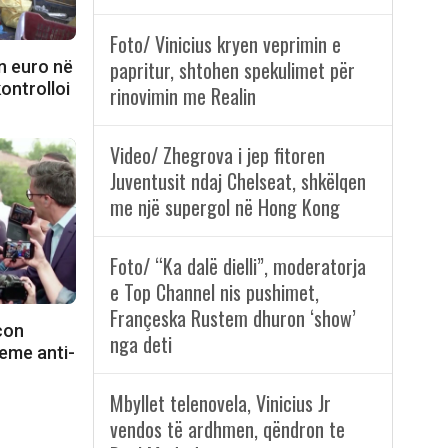
Foto/ Vinicius kryen veprimin e
papritur, shtohen spekulimet për
n euro në
kontrolloi
rinovimin me Realin
Video/ Zhegrova i jep fitoren
Juventusit ndaj Chelseat, shkëlqen
me një supergol në Hong Kong
Foto/ “Ka dalë dielli”, moderatorja
e Top Channel nis pushimet,
Françeska Rustem dhuron ‘show’
con
nga deti
eme anti-
Mbyllet telenovela, Vinicius Jr
vendos të ardhmen, qëndron te