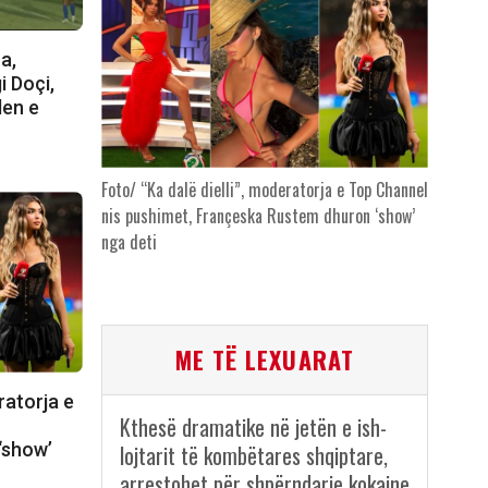
a,
i Doçi,
len e
Foto/ “Ka dalë dielli”, moderatorja e Top Channel
nis pushimet, Françeska Rustem dhuron ‘show’
nga deti
ME TË LEXUARAT
ratorja e
Kthesë dramatike në jetën e ish-
‘show’
lojtarit të kombëtares shqiptare,
arrestohet për shpërndarje kokaine