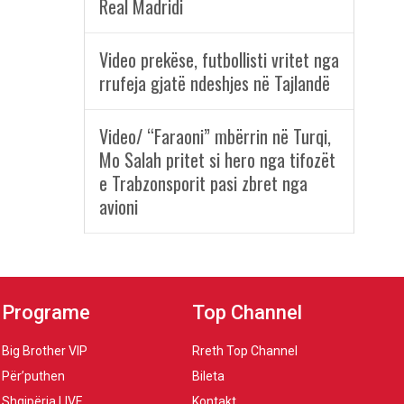
Real Madridi
Video prekëse, futbollisti vritet nga
rrufeja gjatë ndeshjes në Tajlandë
Video/ “Faraoni” mbërrin në Turqi,
Mo Salah pritet si hero nga tifozët
e Trabzonsporit pasi zbret nga
avioni
Programe
Top Channel
Big Brother VIP
Rreth Top Channel
Për’puthen
Bileta
Shqipëria LIVE
Kontakt