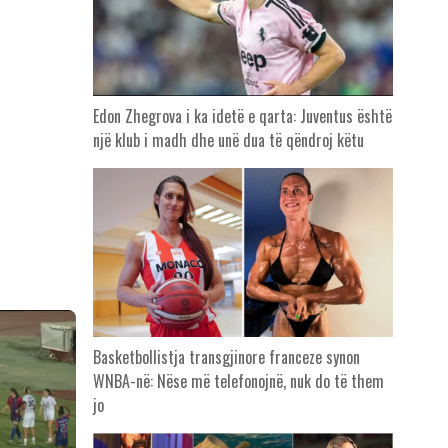
Edon Zhegrova i ka idetë e qarta: Juventus është
një klub i madh dhe unë dua të qëndroj këtu
Basketbollistja transgjinore franceze synon
WNBA-në: Nëse më telefonojnë, nuk do të them
jo