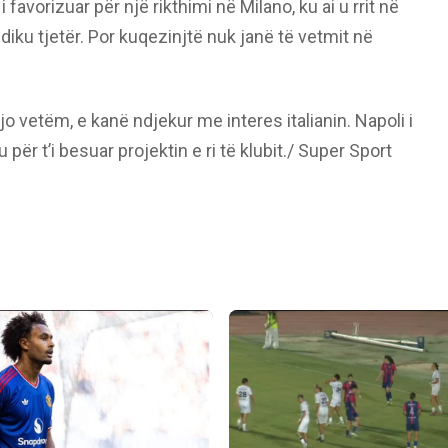
favorizuar për një rikthimi në Milano, ku ai u rrit në
j diku tjetër. Por kuqezinjtë nuk janë të vetmit në
o vetëm, e kanë ndjekur me interes italianin. Napoli i
për t’i besuar projektin e ri të klubit./ Super Sport