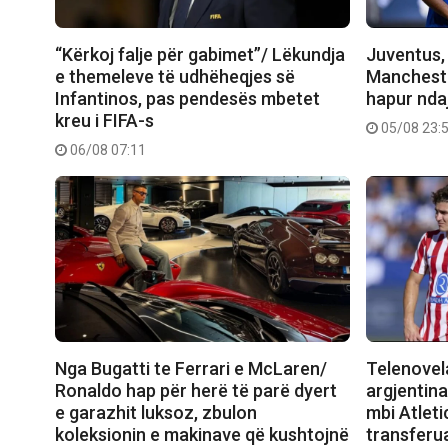
“Kërkoj falje për gabimet”/ Lëkundja
Juventus, 
e themeleve të udhëheqjes së
Manchester
Infantinos, pas pendesës mbetet
hapur nda
kreu i FIFA-s
05/08 23:
06/08 07:11
Nga Bugatti te Ferrari e McLaren/
Telenovela
Ronaldo hap për herë të parë dyert
argjentina
e garazhit luksoz, zbulon
mbi Atleti
koleksionin e makinave që kushtojnë
transferu