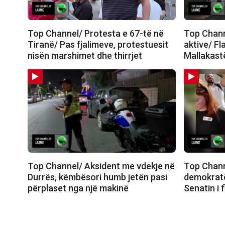
Top Channel/ Protesta e 67-të në
Top Channe
Tiranë/ Pas fjalimeve, protestuesit
aktive/ Fl
nisën marshimet dhe thirrjet
Mallakastë
Top Channel/ Aksident me vdekje në
Top Chann
Durrës, këmbësori humb jetën pasi
demokratë
përplaset nga një makinë
Senatin i 