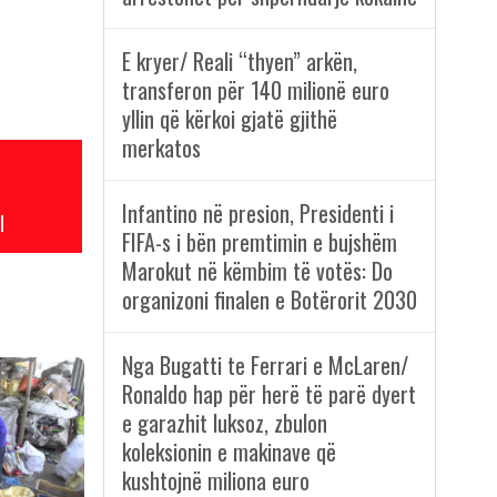
E kryer/ Reali “thyen” arkën,
transferon për 140 milionë euro
yllin që kërkoi gjatë gjithë
merkatos
Infantino në presion, Presidenti i
l
FIFA-s i bën premtimin e bujshëm
Marokut në këmbim të votës: Do
organizoni finalen e Botërorit 2030
Nga Bugatti te Ferrari e McLaren/
Ronaldo hap për herë të parë dyert
e garazhit luksoz, zbulon
koleksionin e makinave që
kushtojnë miliona euro