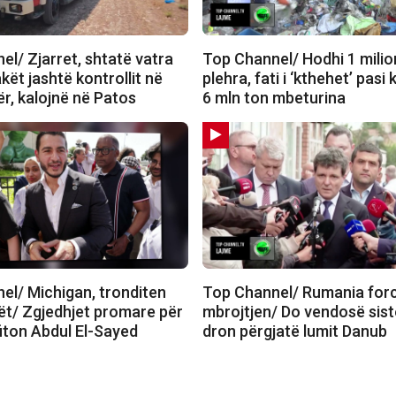
l/ Zjarret, shtatë vatra
Top Channel/ Hodhi 1 milio
akët jashtë kontrollit në
plehra, fati i ‘kthehet’ pasi 
r, kalojnë në Patos
6 mln ton mbeturina
el/ Michigan, tronditen
Top Channel/ Rumania for
t/ Zgjedhjet promare për
mbrojtjen/ Do vendosë sist
fiton Abdul El-Sayed
dron përgjatë lumit Danub