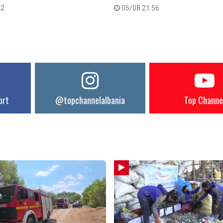
32
05/08 21:56
ort
@topchannelalbania
Top Channe