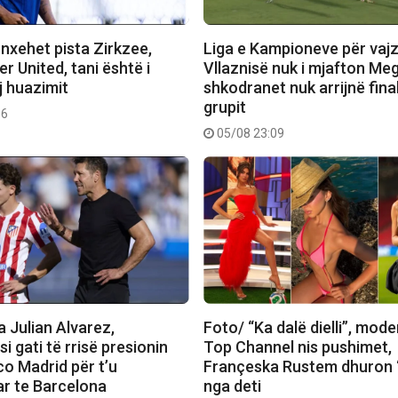
nxehet pista Zirkzee,
Liga e Kampioneve për vajz
 United, tani është i
Vllaznisë nuk i mjafton Meg
j huazimit
shkodranet nuk arrijnë fina
grupit
56
05/08 23:09
 Julian Alvarez,
Foto/ “Ka dalë dielli”, mode
si gati të rrisë presionin
Top Channel nis pushimet,
co Madrid për t’u
Françeska Rustem dhuron 
ar te Barcelona
nga deti