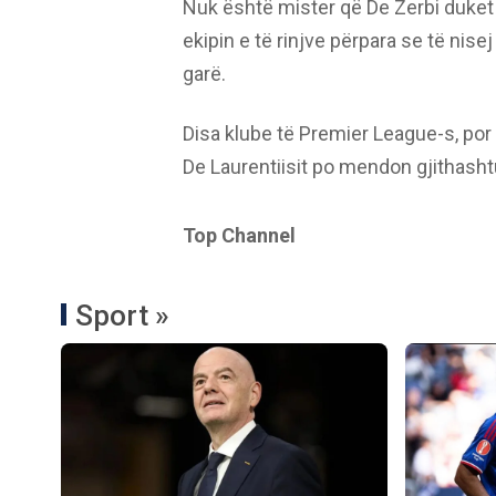
Nuk është mister që De Zerbi duket i 
ekipin e të rinjve përpara se të nise
garë.
Disa klube të Premier League-s, por j
De Laurentiisit po mendon gjithashtu 
Top Channel
Sport »