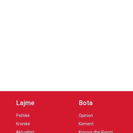
Lajme
Bota
Politikë
Opinion
Kronikë
Koment
Aktualitet
Kosova dhe Rajoni