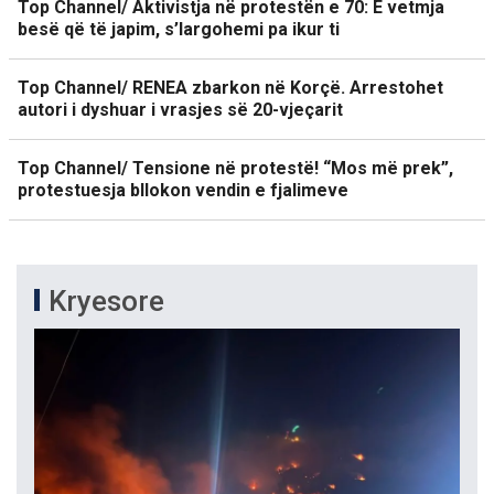
Top Channel/ Aktivistja në protestën e 70: E vetmja
besë që të japim, s’largohemi pa ikur ti
Top Channel/ RENEA zbarkon në Korçë. Arrestohet
autori i dyshuar i vrasjes së 20-vjeçarit
Top Channel/ Tensione në protestë! “Mos më prek”,
protestuesja bllokon vendin e fjalimeve
Kryesore