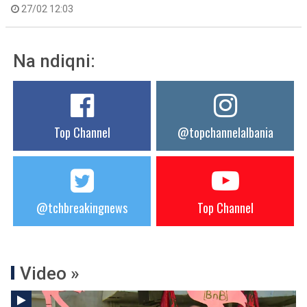
27/02 12:03
Na ndiqni:
Top Channel
@topchannelalbania
@tchbreakingnews
Top Channel
Video »