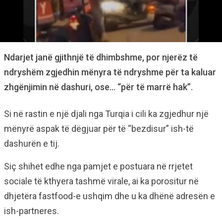
Ndarjet janë gjithnjë të dhimbshme, por njerëz të
ndryshëm zgjedhin mënyra të ndryshme për ta kaluar
zhgënjimin në dashuri, ose… “për të marrë hak”.
Si në rastin e një djali nga Turqia i cili ka zgjedhur një
mënyrë aspak të dëgjuar për të “bezdisur” ish-të
dashurën e tij.
Siç shihet edhe nga pamjet e postuara në rrjetet
sociale të kthyera tashmë virale, ai ka porositur në
dhjetëra fastfood-e ushqim dhe u ka dhënë adresën e
ish-partneres.