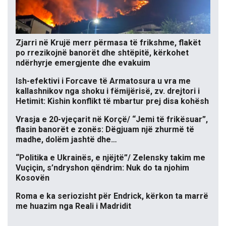
Zjarri në Krujë merr përmasa të frikshme, flakët
po rrezikojnë banorët dhe shtëpitë, kërkohet
ndërhyrje emergjente dhe evakuim
Ish-efektivi i Forcave të Armatosura u vra me
kallashnikov nga shoku i fëmijërisë, zv. drejtori i
Hetimit: Kishin konflikt të mbartur prej disa kohësh
Vrasja e 20-vjeçarit në Korçë/ “Jemi të frikësuar”,
flasin banorët e zonës: Dëgjuam një zhurmë të
madhe, dolëm jashtë dhe…
“Politika e Ukrainës, e njëjtë”/ Zelensky takim me
Vuçiçin, s’ndryshon qëndrim: Nuk do ta njohim
Kosovën
Roma e ka seriozisht për Endrick, kërkon ta marrë
me huazim nga Reali i Madridit