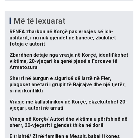
Më të lexuarat
RENEA zbarkon në Korçë pas vrasjes së ish-
ushtarit, i riu nuk gjendet në banesë, zbulohet
fotoja e autorit
Zbardhen detaje nga vrasja në Korçë, identifikohet
viktima, 20-vjeçari ka qenë pjesë e Forcave të
Armatosura
Sherri në burgun e sigurisë së lartë në Fier,
plagoset anëtari i grupit të Bajrajve dhe një tjetër,
si nisi konflikti
Vrasje me kallashnikov në Korçë, ekzekutohet 20-
vjeçari, autori në arrati
Vrasja në Korçë/ Autori dhe viktima u përfshinë në
sherr, 20-vjeçarit i gjendet thika në dorë
E trishtë/ Zi në familjen e Messit, babai i ikones