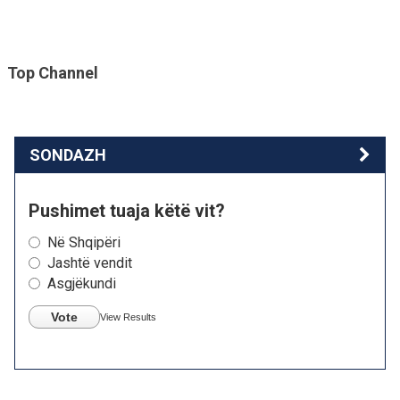
Top Channel
SONDAZH
Pushimet tuaja këtë vit?
Në Shqipëri
Jashtë vendit
Asgjëkundi
Vote
View Results