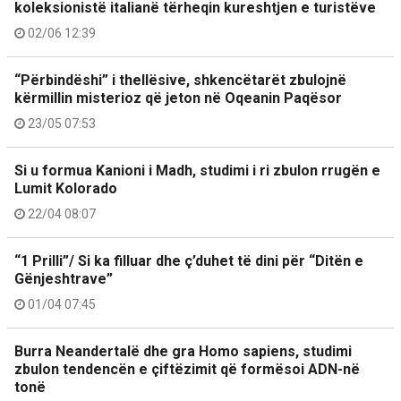
koleksionistë italianë tërheqin kureshtjen e turistëve
02/06 12:39
“Përbindëshi” i thellësive, shkencëtarët zbulojnë
kërmillin misterioz që jeton në Oqeanin Paqësor
23/05 07:53
Si u formua Kanioni i Madh, studimi i ri zbulon rrugën e
Lumit Kolorado
22/04 08:07
“1 Prilli”/ Si ka filluar dhe ç’duhet të dini për “Ditën e
Gënjeshtrave”
01/04 07:45
Burra Neandertalë dhe gra Homo sapiens, studimi
zbulon tendencën e çiftëzimit që formësoi ADN-në
tonë