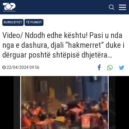
KURIOZITET
TË FUNDIT
Video/ Ndodh edhe kështu! Pasi u nda
nga e dashura, djali “hakmerret” duke i
dërguar poshtë shtëpisë dhjetëra…
22/04/2024 09:56