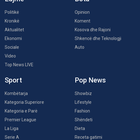
Politikë
Opinion
Kronikë
Koment
Aktualitet
Kosova dhe Rajoni
Ekonomi
Shkencë dhe Teknologji
Sociale
Auto
Video
Top News LIVE
Sport
Pop News
Kombëtarja
Showbiz
Kategoria Superiore
Lifestyle
Kategoria e Parë
Fashion
Premier League
Shëndeti
La Liga
Dieta
Serie A
Receta gatimi