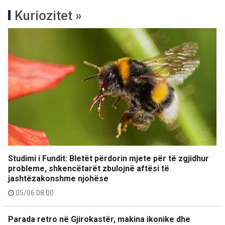
Kuriozitet »
Studimi i Fundit: Bletët përdorin mjete për të zgjidhur
probleme, shkencëtarët zbulojnë aftësi të
jashtëzakonshme njohëse
05/06 08:00
Parada retro në Gjirokastër, makina ikonike dhe