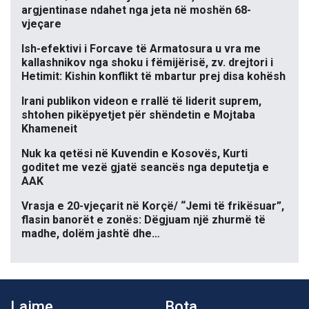
argjentinase ndahet nga jeta në moshën 68-
vjeçare
Ish-efektivi i Forcave të Armatosura u vra me
kallashnikov nga shoku i fëmijërisë, zv. drejtori i
Hetimit: Kishin konflikt të mbartur prej disa kohësh
Irani publikon videon e rrallë të liderit suprem,
shtohen pikëpyetjet për shëndetin e Mojtaba
Khameneit
Nuk ka qetësi në Kuvendin e Kosovës, Kurti
goditet me vezë gjatë seancës nga deputetja e
AAK
Vrasja e 20-vjeçarit në Korçë/ “Jemi të frikësuar”,
flasin banorët e zonës: Dëgjuam një zhurmë të
madhe, dolëm jashtë dhe…
Lajme
Bota