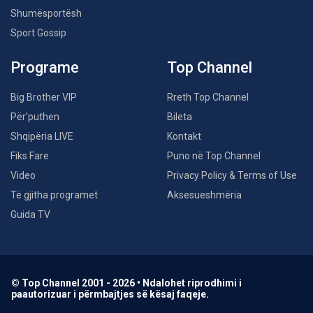
Shumësportësh
Sport Gossip
Programe
Top Channel
Big Brother VIP
Rreth Top Channel
Për’puthen
Bileta
Shqipëria LIVE
Kontakt
Fiks Fare
Puno në Top Channel
Video
Privacy Policy & Terms of Use
Të gjitha programet
Aksesueshmëria
Guida TV
© Top Channel 2001 - 2026 • Ndalohet riprodhimi i
paautorizuar i përmbajtjes së kësaj faqeje.