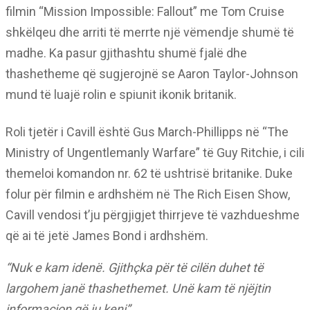
filmin “Mission Impossible: Fallout” me Tom Cruise
shkëlqeu dhe arriti të merrte një vëmendje shumë të
madhe. Ka pasur gjithashtu shumë fjalë dhe
thashetheme që sugjerojnë se Aaron Taylor-Johnson
mund të luajë rolin e spiunit ikonik britanik.
Roli tjetër i Cavill është Gus March-Phillipps në “The
Ministry of Ungentlemanly Warfare” të Guy Ritchie, i cili
themeloi komandon nr. 62 të ushtrisë britanike. Duke
folur për filmin e ardhshëm në The Rich Eisen Show,
Cavill vendosi t’ju përgjigjet thirrjeve të vazhdueshme
që ai të jetë James Bond i ardhshëm.
“Nuk e kam idenë. Gjithçka për të cilën duhet të
largohem janë thashethemet. Unë kam të njëjtin
informacion që ju keni”.