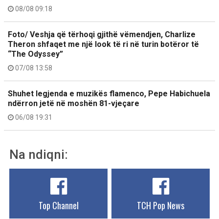
08/08 09:18
Foto/ Veshja që tërhoqi gjithë vëmendjen, Charlize
Theron shfaqet me një look të ri në turin botëror të
“The Odyssey”
07/08 13:58
Shuhet legjenda e muzikës flamenco, Pepe Habichuela
ndërron jetë në moshën 81-vjeçare
06/08 19:31
Na ndiqni:
Top Channel
TCH Pop News