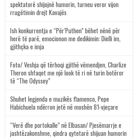
spektatorë shijojnë humorin, turneu veror vijon
rrugëtimin drejt Kavajës
Ish konkurrentja e “Për’Puthen” bëhet nënë për
herë të parë, emocionon me dedikimin: Dielli im,
gjithçka e imja
Foto/ Veshja që tërhoqi gjithë vëmendjen, Charlize
Theron shfaqet me një look të ri në turin botëror
të “The Odyssey”
Shuhet legjenda e muzikës flamenco, Pepe
Habichuela ndërron jetë në moshën 81-vjeçare
“Verë dhe portokalle” në Elbasan/ Pjesëmarrje e
jashtëzakonshme, qindra qytetarë shijuan humorin