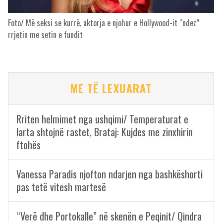
Foto/ Më seksi se kurrë, aktorja e njohur e Hollywood-it “ndez”
rrjetin me setin e fundit
ME TË LEXUARAT
Rriten helmimet nga ushqimi/ Temperaturat e
larta shtojnë rastet, Brataj: Kujdes me zinxhirin
ftohës
Vanessa Paradis njofton ndarjen nga bashkëshorti
pas tetë vitesh martesë
“Verë dhe Portokalle” në skenën e Peqinit/ Qindra