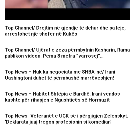
Top Channel/ Drejtim në gjendje të dehur dhe pa leje,
arrestohet një shofer në Kukës
Top Channel/ Ujërat e zeza përmbytnin Kasharin, Rama
publikon videon: Pema 8 metra “varrosej”…
Top News – Nuk ka negociata me SHBA-në/ Irani-
Uashingtoni duhet të përmbushë marrëveshjen!
Top News – Habitet Shtëpia e Bardhë. Irani vendos
kushte për rihapjen e Ngushticës së Hormuzit
Top News -Veteranët e UÇK-së i përgjigjen Zelenskyt.
‘Deklarata juaj tregon profesionin si komedian’