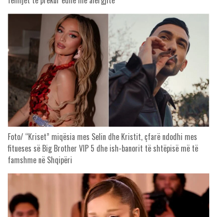
fëmijët të prekur edhe me alergjitë
Foto/ “Kriset” miqësia mes Selin dhe Kristit, çfarë ndodhi mes
fitueses së Big Brother VIP 5 dhe ish-banorit të shtëpisë më të
famshme në Shqipëri