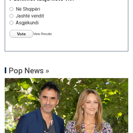
Në Shqipëri
Jashtë vendit
Asgjëkundi
Vote
View Results
Pop News »