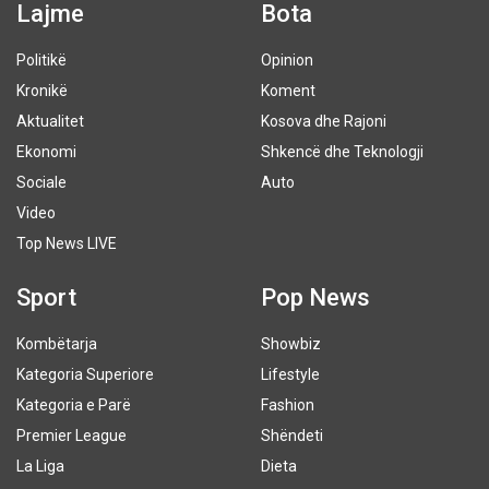
Lajme
Bota
Politikë
Opinion
Kronikë
Koment
Aktualitet
Kosova dhe Rajoni
Ekonomi
Shkencë dhe Teknologji
Sociale
Auto
Video
Top News LIVE
Sport
Pop News
Kombëtarja
Showbiz
Kategoria Superiore
Lifestyle
Kategoria e Parë
Fashion
Premier League
Shëndeti
La Liga
Dieta