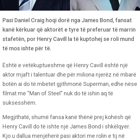
Pasi Daniel Craig hoqi dorë nga James Bond, fansat
kanë kërkuar që aktorët e tyre të preferuar të marrin
stafetën, por Henry Cavill la të kuptohej se roli mund
të mos ishte për të.
Është e vetëkuptueshme që Henry Cavill është një
aktor mjaft i talentuar dhe për miliona njerëz në mbarë
botën ai do të mbetet gjithmonë Superman, edhe nëse
filmat me “Man of Steel” nuk do të ishin aq të
suksesshëm.
Megjithatë, shumë fansa kanë thënë prej kohësh që
Henry Cavill do të ishte një James Bond i shkëlqyer.
Kjo u dallua menjëherë pasi aktori me rolin e tij në