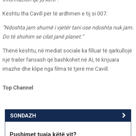
Kështu tha Cavill për të ardhmen e tij si 007.
“Ndoshta jam shumë i vjetër tani ose ndoshta nuk jam.
Do të shohim se cilat janë planet.”
Thënë kështu, në mediat sociale ka filluar të qarkullojë
një trailer fansash që bashkohet në AI, të krijuara
imazhe dhe klipe nga filma të tjerë me Cavill.
Top Channel
SONDAZH
Pushimet tuaja këtë vit?