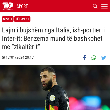
SPORT
SPORT
TË FUNDIT
Lajm i bujshëm nga Italia, ish-portieri i
Inter-it: Benzema mund të bashkohet
me “zikaltërit”
17/01/2024 20:17