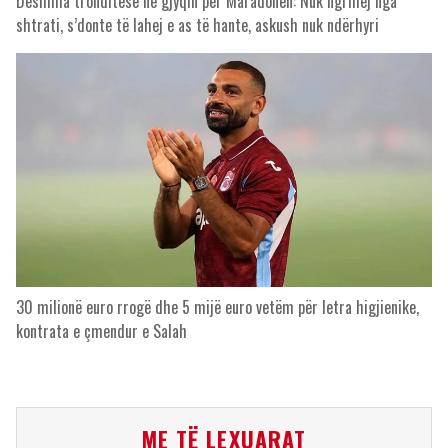
Dëshmia tronditëse në gjyqin për Maradonën: Nuk ngrihej nga
shtrati, s’donte të lahej e as të hante, askush nuk ndërhyri
30 milionë euro rrogë dhe 5 mijë euro vetëm për letra higjienike,
kontrata e çmendur e Salah
ME TË LEXUARAT