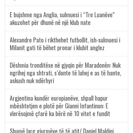
E bujshme nga Anglia, sulmuesi i “Tre Luanëve”
akuzohet për dhunë në një klub nate
Alexandre Pato i rikthehet futbollit, ish-sulmuesi i
Milanit gati të bëhet pronar i klubit anglez
Dëshmia tronditëse në gjyqin për Maradonën: Nuk
ngrihej nga shtrati, s’donte të lahej e as të hante,
askush nuk ndërhyri
Argjentina kundër europianëve, shpall hapur
mbështetjen e plotë për Gianni Infantinon: E
vlerësojmë çfarë ka bërë në 10 vitet e fundit
Shumë larg gjurmëve të të atit/ Daniel Maldini