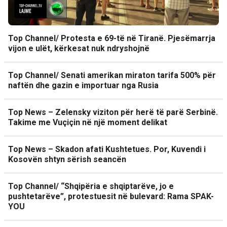
Top Channel/ Protesta e 69-të në Tiranë. Pjesëmarrja
vijon e ulët, kërkesat nuk ndryshojnë
Top Channel/ Senati amerikan miraton tarifa 500% për
naftën dhe gazin e importuar nga Rusia
Top News – Zelensky viziton për herë të parë Serbinë.
Takime me Vuçiçin në një moment delikat
Top News – Skadon afati Kushtetues. Por, Kuvendi i
Kosovën shtyn sërish seancën
Top Channel/ “Shqipëria e shqiptarëve, jo e
pushtetarëve”, protestuesit në bulevard: Rama SPAK-
YOU