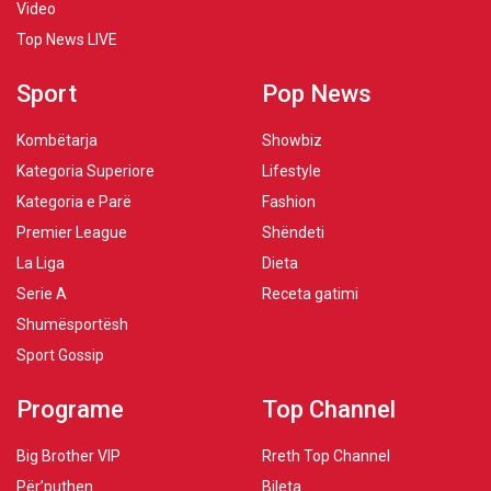
Video
Top News LIVE
Sport
Pop News
Kombëtarja
Showbiz
Kategoria Superiore
Lifestyle
Kategoria e Parë
Fashion
Premier League
Shëndeti
La Liga
Dieta
Serie A
Receta gatimi
Shumësportësh
Sport Gossip
Programe
Top Channel
Big Brother VIP
Rreth Top Channel
Për’puthen
Bileta