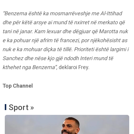
“Benzema është ka mosmarrëveshje me Al-Ittihad
dhe për këtë arsye ai mund të nxirret në merkato që
tani në janar. Kam lexuar dhe dëgjuar që Marotta nuk
e ka pohuar një afrim të francezi, por njëkohësisht as
nuk e ka mohuar diçka të tillë. Prioriteti është largimi i
Sanchez dhe nëse kjo gjë ndodh Interi mund të
kthehet nga Benzema”,
deklaroi Frey.
Top Channel
Sport »