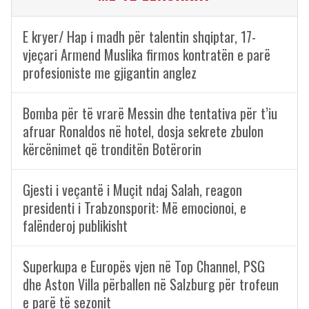
E kryer/ Hap i madh për talentin shqiptar, 17-
vjeçari Armend Muslika firmos kontratën e parë
profesioniste me gjigantin anglez
Bomba për të vrarë Messin dhe tentativa për t’iu
afruar Ronaldos në hotel, dosja sekrete zbulon
kërcënimet që tronditën Botërorin
Gjesti i veçantë i Muçit ndaj Salah, reagon
presidenti i Trabzonsporit: Më emocionoi, e
falënderoj publikisht
Superkupa e Europës vjen në Top Channel, PSG
dhe Aston Villa përballen në Salzburg për trofeun
e parë të sezonit