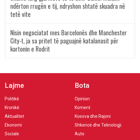
ndërton rrugën e tij, ndryshon shtatë skuadra në
tetë vite
Nisin negociatat mes Barcelonës dhe Manchester
City-t, ja sa pritet të paguajnë katalanasit për
kartonin e Rodrit
Lajme
Bota
Politikë
Opinion
Kronikë
Koment
Aktualitet
Kosova dhe Rajoni
Ekonomi
Shkencë dhe Teknologji
Sociale
Auto