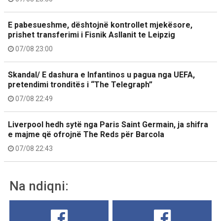
E pabesueshme, dështojnë kontrollet mjekësore,
prishet transferimi i Fisnik Asllanit te Leipzig
07/08 23:00
Skandal/ E dashura e Infantinos u pagua nga UEFA,
pretendimi tronditës i “The Telegraph”
07/08 22:49
Liverpool hedh sytë nga Paris Saint Germain, ja shifra
e majme që ofrojnë The Reds për Barcola
07/08 22:43
Na ndiqni: