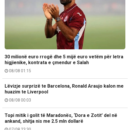
30 milionë euro rrogë dhe 5 mijë euro vetëm për letra
higjienike, kontrata e çmendur e Salah
08/08 01:15
Lëvizje surprizë te Barcelona, Ronald Araujo kalon me
huazim te Liverpool
08/08 00:03
Topi mitik i golit të Maradonës, ‘Dora e Zotit’ del në
ankand, shitja nis me 2.5 mln dollarë
07/08 23:30