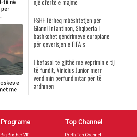
një ofertë e majme
8-të në
e për
i…
FSHF tërheq mbështetjen për
Gianni Infantinon, Shqipëria i
bashkohet qëndrimeve europiane
për qeverisjen e FIFA-s
I befasoi të gjithë me veprimin e tij
të fundit, Vinicius Junior merr
vendimin përfundimtar për të
Moskës e
ardhmen
lmet me
Programe
Top Channel
Big Brother VIP
Rreth Top Channel