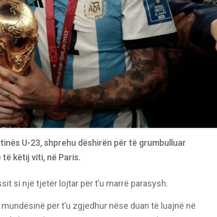
ntinës U-23, shprehu dëshirën për të grumbulluar
ë këtij viti, në Paris.
t si një tjetër lojtar për t’u marrë parasysh.
an mundësinë për t’u zgjedhur nëse duan të luajnë në