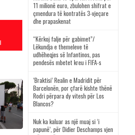
11 milionë euro, zbulohen shifrat e
çmendura të kontratës 3-vjeçare
dhe prapaskenat
“Kërkoj falje për gabimet”/
l
Lëkundja e themeleve të
udhëheqjes së Infantinos, pas
pendesës mbetet kreu i FIFA-s
‘Braktisi’ Realin e Madridit për
Barcelonën, por çfarë kishte thënë
Rodri përpara dy vitesh për Los
Blancos?
Nuk ka kaluar as një muaj si ‘i
papunë’, për Didier Deschamps vjen