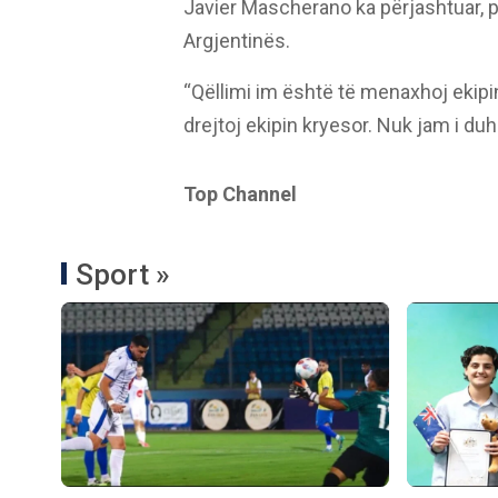
Javier Mascherano ka përjashtuar, pë
Argjentinës.
“Qëllimi im është të menaxhoj ekipi
drejtoj ekipin kryesor. Nuk jam i duh
Top Channel
Sport »