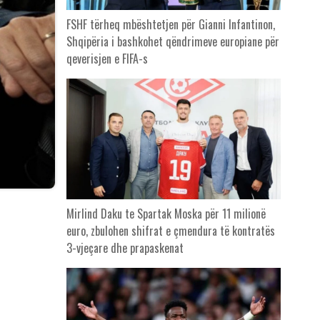
FSHF tërheq mbështetjen për Gianni Infantinon,
Shqipëria i bashkohet qëndrimeve europiane për
qeverisjen e FIFA-s
Mirlind Daku te Spartak Moska për 11 milionë
euro, zbulohen shifrat e çmendura të kontratës
3-vjeçare dhe prapaskenat