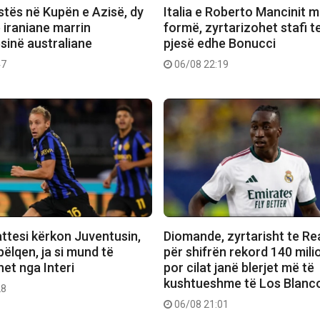
stës në Kupën e Azisë, dy
Italia e Roberto Mancinit m
e iraniane marrin
formë, zyrtarizohet stafi t
sinë australiane
pjesë edhe Bonucci
47
06/08 22:19
attesi kërkon Juventusin,
Diomande, zyrtarisht te Re
 pëlqen, ja si mund të
për shifrën rekord 140 mili
et nga Interi
por cilat janë blerjet më të
kushtueshme të Los Blanc
28
06/08 21:01