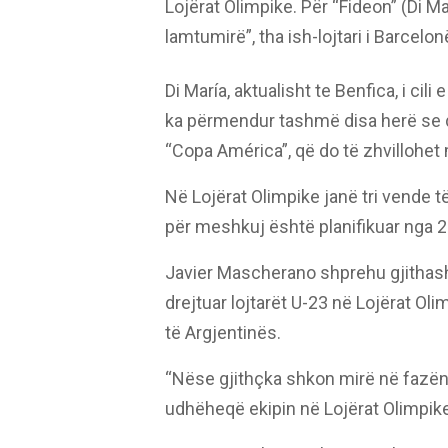
Lojërat Olimpike. Për “Fideon” (Di M
lamtumirë”, tha ish-lojtari i Barcelo
Di María, aktualisht te Benfica, i ci
ka përmendur tashmë disa herë se d
“Copa América”, që do të zhvillohet 
Në Lojërat Olimpike janë tri vende të
për meshkuj është planifikuar nga 2
Javier Mascherano shprehu gjithashtu
drejtuar lojtarët U-23 ​​në Lojërat O
të Argjentinës.
“Nëse gjithçka shkon mirë në fazën
udhëheqë ekipin në Lojërat Olimpike 