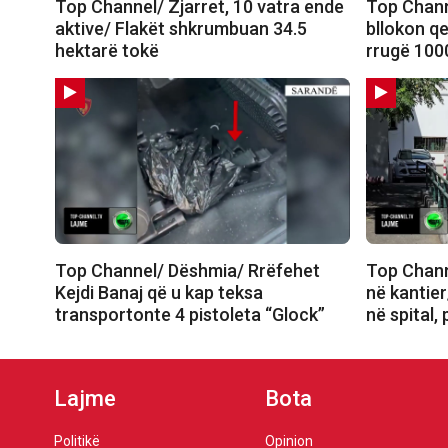
Top Channel/ Zjarret, 10 vatra ende
Top Chann
aktive/ Flakët shkrumbuan 34.5
bllokon qe
hektarë tokë
rrugë 100
Top Channel/ Dëshmia/ Rrëfehet
Top Chann
Kejdi Banaj që u kap teksa
në kantier
transportonte 4 pistoleta “Glock”
në spital,
Lajme
Bota
Politikë
Opinion