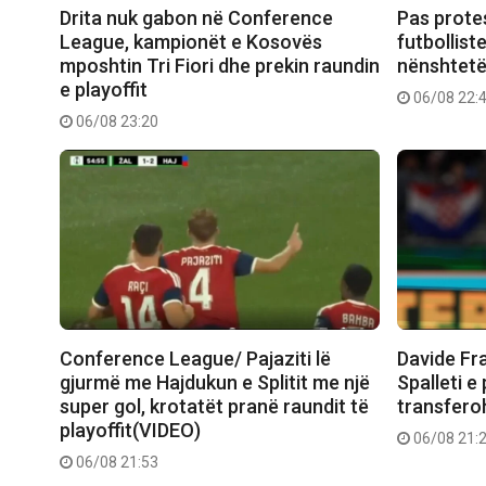
Drita nuk gabon në Conference
Pas prote
League, kampionët e Kosovës
futbollist
mposhtin Tri Fiori dhe prekin raundin
nënshtetë
e playoffit
06/08 22:
06/08 23:20
Conference League/ Pajaziti lë
Davide Fr
gjurmë me Hajdukun e Splitit me një
Spalleti e
super gol, krotatët pranë raundit të
transferoh
playoffit(VIDEO)
06/08 21:
06/08 21:53