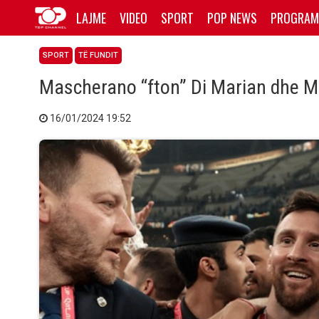
LAJME
VIDEO
SPORT
POP NEWS
PROGRAM
SPORT
TË FUNDIT
Mascherano “fton” Di Marian dhe M
16/01/2024 19:52