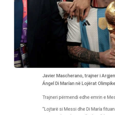
Javier Mascherano, trajner i Argje
Ángel Di Marían në Lojërat Olimpike t
Trajneri përmendi edhe emrin e Messi
“Lojtarë si Messi dhe Di María fitu