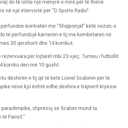
aria) do të ishte një mënyrë e mirë për të thënë
nës në një intervistë për “D Sports Radio”.
li e përfundon kontratën me “Shqiponjat” këtë sezon, e
o të përfundojë karrierën e tij me kombëtaren në
mes 20 qershorit dhe 14 korrikut.
 rezervuara për lojtarët mbi 23 vjeç. Turneu i futbollit
4 korriku deri më 10 gusht.
 dëshirën e tij që të ketë Lionel Scalonin për të
limpike nëse kjo është edhe dëshira e trajnerit kryesor
 paraolimpike, shpresoj se Scaloni mund ta
të Parisit.”