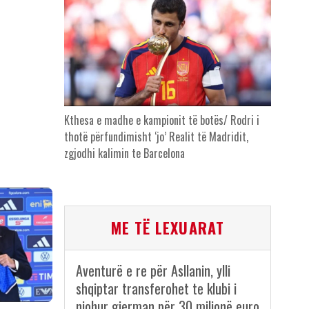
Kthesa e madhe e kampionit të botës/ Rodri i
thotë përfundimisht ‘jo’ Realit të Madridit,
zgjodhi kalimin te Barcelona
ME TË LEXUARAT
Aventurë e re për Asllanin, ylli
shqiptar transferohet te klubi i
njohur gjerman për 30 milionë euro