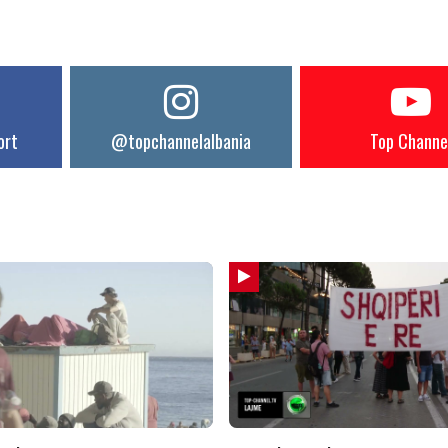
ort
@topchannelalbania
Top Channe