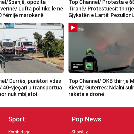
el/Spanjë, opozita
Top Channel/ Protesta e 6
verinë/ Lufta politike lë në
Tiranë/ Protestuesit thirrj
0 fëmijë marokenë
Gjykatën e Lartë: Pezullon
el/ Durrës, punëtori vdes
Top Channel/ OKB thirrje 
/ 40-vjeçari u transportua
Kievit/ Guterres: Ndalni su
 por nuk mbijetoi
raketa e dronë
Sport
Pop News
Kombëtarja
Showbiz