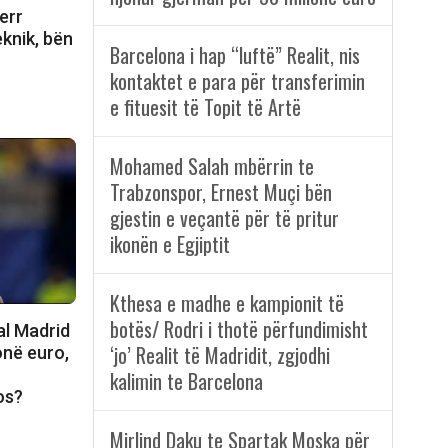
err
eknik, bën
Barcelona i hap “luftë” Realit, nis
kontaktet e para për transferimin
e fituesit të Topit të Artë
Mohamed Salah mbërrin te
Trabzonspor, Ernest Muçi bën
gjestin e veçantë për të pritur
ikonën e Egjiptit
Kthesa e madhe e kampionit të
botës/ Rodri i thotë përfundimisht
al Madrid
‘jo’ Realit të Madridit, zgjodhi
onë euro,
kalimin te Barcelona
os?
Mirlind Daku te Spartak Moska për